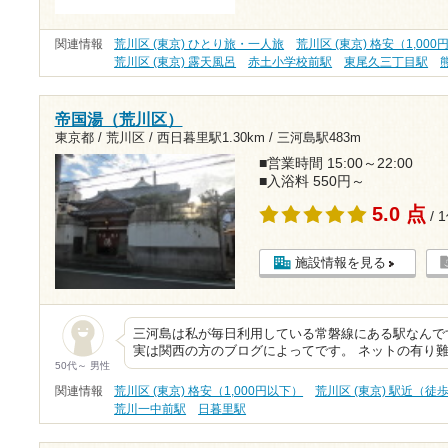
関連情報
荒川区 (東京) ひとり旅・一人旅
荒川区 (東京) 格安（1,00
荒川区 (東京) 露天風呂
赤土小学校前駅
東尾久三丁目駅
帝国湯（荒川区）
東京都 / 荒川区 /
西日暮里駅1.30km
/
三河島駅483m
■営業時間 15:00～22:00
■入浴料 550円～
5.0 点
/ 
施設情報を見る
三河島は私が毎日利用している常磐線にある駅なんで
実は関西の方のブログによってです。 ネットの有り
50代～ 男性
関連情報
荒川区 (東京) 格安（1,000円以下）
荒川区 (東京) 駅近（徒
荒川一中前駅
日暮里駅