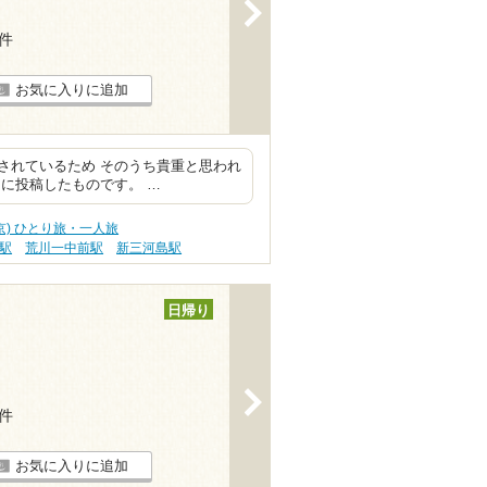
>
2件
お気に入りに追加
されているため そのうち貴重と思われ
に投稿したものです。 …
京) ひとり旅・一人旅
駅
荒川一中前駅
新三河島駅
日帰り
>
1件
お気に入りに追加