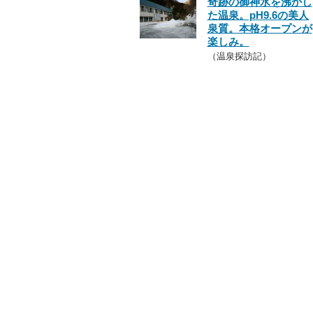
奇跡の御神水を沸かし
た温泉。pH9.6の美人
泉質。本格オープンが
楽しみ。
（温泉探訪記）