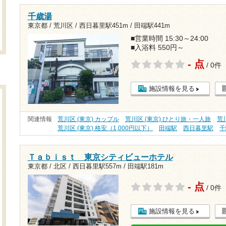
千歳湯
東京都 / 荒川区 /
西日暮里駅451m
/
田端駅441m
■営業時間 15:30～24:00
■入浴料 550円～
- 点
/ 0件
施設情報を見る
関連情報
荒川区 (東京) カップル
荒川区 (東京) ひとり旅・一人旅
荒
荒川区 (東京) 格安（1,000円以下）
田端駅
西日暮里駅
千
Ｔａｂｉｓｔ 東京シティビューホテル
東京都 / 北区 /
西日暮里駅557m
/
田端駅181m
- 点
/ 0件
施設情報を見る