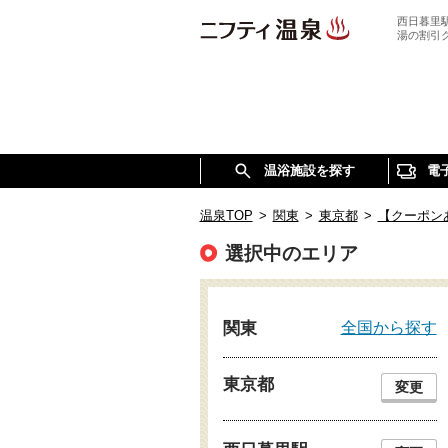
西日暮里
湯の割引
温浴施設を探す
電
温泉TOP
>
関東
>
東京都
>
【クーポン
選択中のエリア
全国から探す
関東
東京都
変更