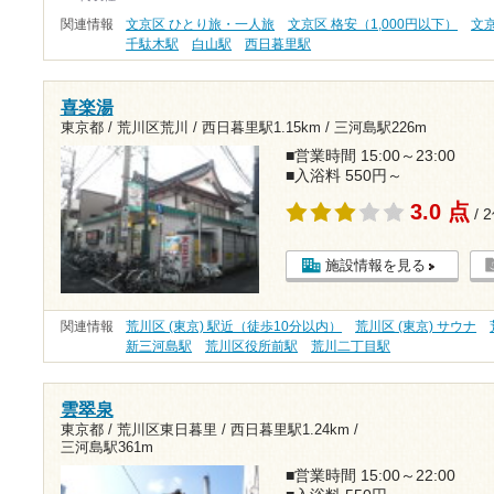
関連情報
文京区 ひとり旅・一人旅
文京区 格安（1,000円以下）
文
千駄木駅
白山駅
西日暮里駅
喜楽湯
東京都 / 荒川区荒川 /
西日暮里駅1.15km
/
三河島駅226m
■営業時間 15:00～23:00
■入浴料 550円～
3.0 点
/ 
施設情報を見る
関連情報
荒川区 (東京) 駅近（徒歩10分以内）
荒川区 (東京) サウナ
新三河島駅
荒川区役所前駅
荒川二丁目駅
雲翠泉
東京都 / 荒川区東日暮里 /
西日暮里駅1.24km
/
三河島駅361m
■営業時間 15:00～22:00