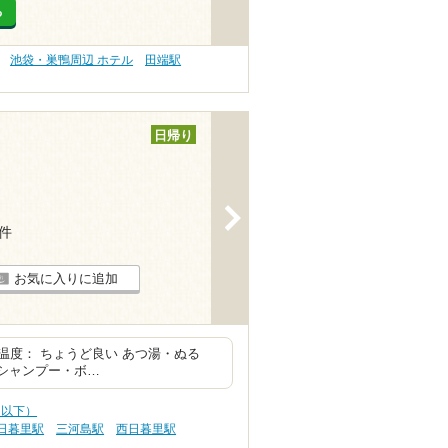
る
池袋・巣鴨周辺 ホテル
田端駅
日帰り
>
2件
お気に入りに追加
本温度： ちょうど良い あつ湯・ぬる
 シャンプー・ボ…
0円以下）
日暮里駅
三河島駅
西日暮里駅