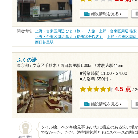
施設情報を見る
関連情報
上野・台東区周辺 ひとり旅・一人旅
上野・台東区周辺 格安（
上野・台東区周辺 駅近（徒歩10分以内）
上野・台東区周辺
西日暮里駅
ふくの湯
東京都 / 文京区千駄木 /
西日暮里駅1.00km
/
本駒込駅445m
■営業時間 11:00～24:00
■入浴料 550円～
4.5 点
/ 
施設情報を見る
タイル絵、ペンキ絵見事 あいだに衝立のある洗い場が3
でなかった。ただ、浴室脱衣所ともにスペースの割に
40代 男性