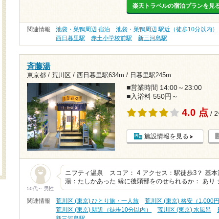
楽天トラベルの宿泊プランを見
関連情報
池袋・巣鴨周辺 宿泊
池袋・巣鴨周辺 駅近（徒歩10分以内）
西日暮里駅
赤土小学校前駅
新三河島駅
斉藤湯
東京都 / 荒川区 /
西日暮里駅634m
/
日暮里駅245m
■営業時間 14:00～23:00
■入浴料 550円～
4.0 点
/ 
施設情報を見る
ニフティ温泉 スコア： 4 アクセス：駅徒歩3？ 基
湯：たしかあった 縁に後頭部をのせられるか： あり
50代～ 男性
関連情報
荒川区 (東京) ひとり旅・一人旅
荒川区 (東京) 格安（1,00
荒川区 (東京) 駅近（徒歩10分以内）
荒川区 (東京) 水風呂
新三河島駅