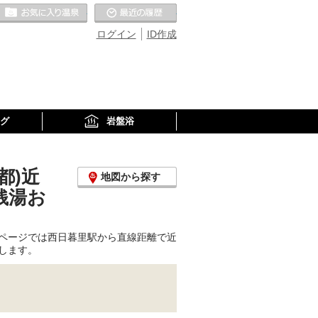
お気に入りの温泉
最近の履歴
ログイン
ID作成
グ
岩盤浴
都)近
地図から探す
銭湯お
ページでは西日暮里駅から直線距離で近
します。