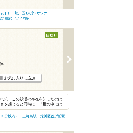
0円以下）
荒川区 (東京) サウナ
熊野前駅
宮ノ前駅
日帰り
>
1件
お気に入りに追加
すが、 この銭湯の存在を知ったのは、
難さを感じると同時に、「世の中には…
歩10分以内）
三河島駅
荒川区役所前駅