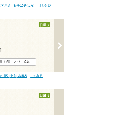
京区 駅近（徒歩10分以内）
本駒込駅
日帰り
>
2件
お気に入りに追加
荒川区 (東京) 水風呂
三河島駅
日帰り