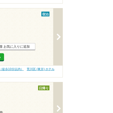
宿泊
>
お気に入りに追加
る
近（徒歩10分以内）
荒川区 (東京) ホテル
日帰り
>
5件