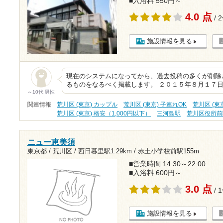
■入浴料 550円～
4.0 点
/ 
施設情報を見る
現在のシステムになってから、過去投稿の多くが削除
るものをなるべく掲載します。 ２０１５年８月１７日
～10代 男性
関連情報
荒川区 (東京) カップル
荒川区 (東京) 子連れOK
荒川区 (東
荒川区 (東京) 格安（1,000円以下）
三河島駅
荒川区役所前
ニュー恵美須
東京都 / 荒川区 /
西日暮里駅1.29km
/
赤土小学校前駅155m
■営業時間 14:30～22:00
■入浴料 600円～
3.0 点
/ 
施設情報を見る