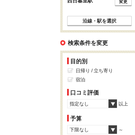
西日暮里駅
変更
沿線・駅を選択
検索条件を変更
目的別
日帰り / 立ち寄り
宿泊
口コミ評価
指定なし
以上
予算
下限なし
～