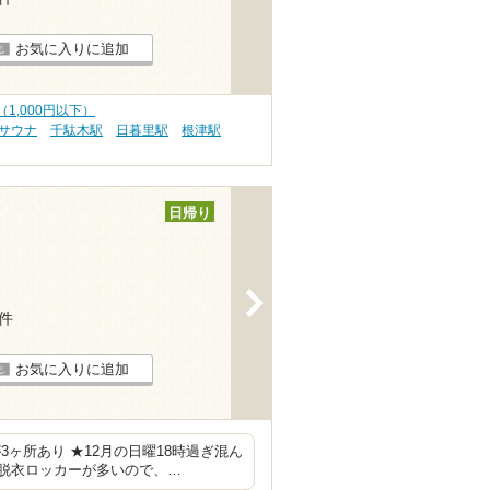
お気に入りに追加
1,000円以下）
 サウナ
千駄木駅
日暮里駅
根津駅
日帰り
>
2件
お気に入りに追加
ヶ所あり ★12月の日曜18時過ぎ混ん
脱衣ロッカーが多いので、…