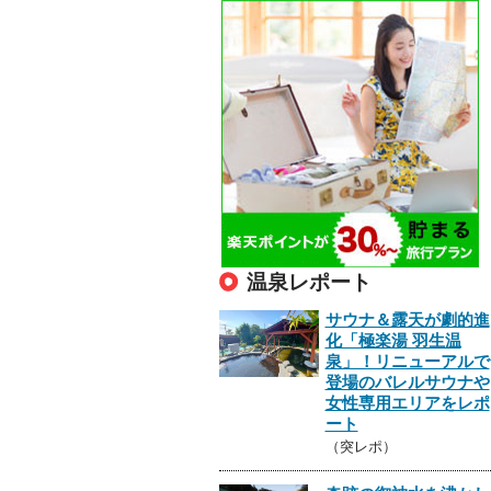
温泉レポート
サウナ＆露天が劇的進
化「極楽湯 羽生温
泉」！リニューアルで
登場のバレルサウナや
女性専用エリアをレポ
ート
（突レポ）