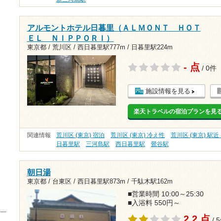
アルモントホテル日暮里（ＡＬＭＯＮＴ ＨＯＴ
ＥＬ ＮＩＰＰＯＲＩ）
東京都 / 荒川区 /
西日暮里駅777m
/
日暮里駅224m
- 点
/ 0件
施設情報を見る
楽天トラベルの宿泊プランを見
関連情報
荒川区 (東京) 宿泊
荒川区 (東京) 冷え性
荒川区 (東京) 駅
日暮里駅
三河島駅
西日暮里駅
鶯谷駅
朝日湯
東京都 / 台東区 /
西日暮里駅873m
/
千駄木駅162m
■営業時間 10:00～25:30
■入浴料 550円～
2.2 点
/ 