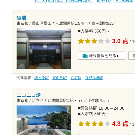
荒川区 (東京) 駅近（徒歩10分以内）
南千住駅
三ノ輪橋駅
狸湯
東京都 / 墨田区墨田 /
京成関屋駅1.57km
/
鐘ヶ淵駅533m
■入浴料 550円～
3.0 点
/ 
施設情報を見る
関連情報
鐘ヶ淵駅
東向島駅
八広駅
京成曳舟駅
ニコニコ湯
東京都 / 足立区 /
京成関屋駅1.66km
/
北千住駅785m
■営業時間 15:00～24:00
■入浴料 550円～
4.3 点
/ 