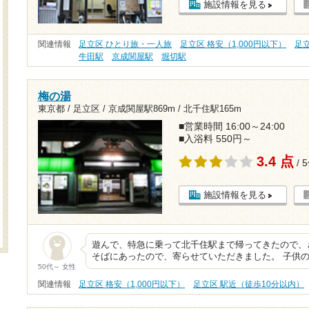
施設情報を見る
関連情報
足立区 ひとり旅・一人旅
足立区 格安（1,000円以下）
足
牛田駅
京成関屋駅
堀切駅
梅の湯
東京都 / 足立区 /
京成関屋駅869m
/
北千住駅165m
■営業時間 16:00～24:00
■入浴料 550円～
3.4 点
/ 
施設情報を見る
遊んで、特急に乗って北千住駅まで帰ってきたので、
そばにあったので、寄らせていただきました。 子供
50代～ 女性
関連情報
足立区 格安（1,000円以下）
足立区 駅近（徒歩10分以内）