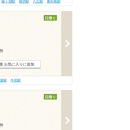
鐘ヶ淵駅
堀切駅
八広駅
東向島駅
日帰り
>
1件
お気に入りに追加
茶屋駅
牛田駅
日帰り
>
1件