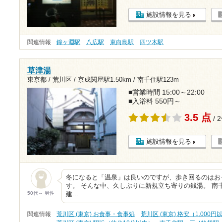
施設情報を見る
関連情報
鐘ヶ淵駅
八広駅
東向島駅
四ツ木駅
草津湯
東京都 / 荒川区 /
京成関屋駅1.50km
/
南千住駅123m
■営業時間 15:00～22:00
■入浴料 550円～
3.5 点
/ 
施設情報を見る
冬になると「温泉」は良いのですが、歩き回るのはお
す。 そんな中、久しぶりに新規立ち寄りの銭湯。 南
50代～ 男性
建…
関連情報
荒川区 (東京) お食事・食事処
荒川区 (東京) 格安（1,000円