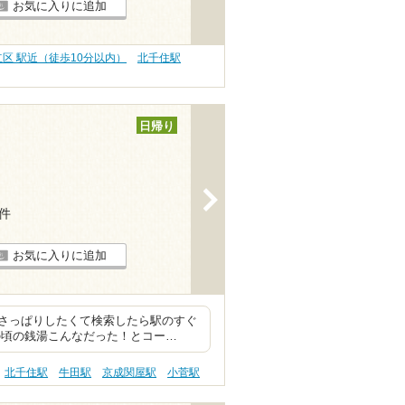
お気に入りに追加
立区 駅近（徒歩10分以内）
北千住駅
日帰り
>
5件
お気に入りに追加
さっぱりしたくて検索したら駅のすぐ
の頃の銭湯こんなだった！とコー…
北千住駅
牛田駅
京成関屋駅
小菅駅