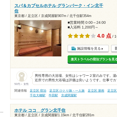
スパ＆カプセルホテル グランパーク・イン北千
住
東京都 / 足立区 /
京成関屋駅907m
/
北千住駅354m
■営業時間 0:00～24:00
■入浴料 1,200円～
4.0 点
/ 
施設情報を見る
楽天トラベルの宿泊プランを見
男性専用の大浴場、女性はシャワー２室のみです。湯の
近所での男性大浴場は評価は良いようです。仕事でカ
50代～ 女性
関連情報
足立区 宿泊
足立区 ひとり旅・一人旅
足立区 漫画
足立区
千住大橋駅
牛田駅
京成関屋駅
ホテル ココ グラン北千住
東京都 / 足立区 /
京成関屋駅1.15km
/
北千住駅281m