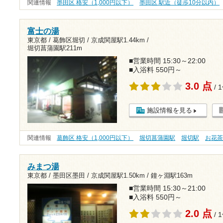
関連情報
墨田区 格安（1,000円以下）
墨田区 駅近（徒歩10分以内）
富士の湯
東京都 / 葛飾区堀切 /
京成関屋駅1.44km
/
堀切菖蒲園駅211m
■営業時間 15:30～22:00
■入浴料 550円～
3.0 点
/ 
施設情報を見る
関連情報
葛飾区 格安（1,000円以下）
堀切菖蒲園駅
堀切駅
お花
みまつ湯
東京都 / 墨田区墨田 /
京成関屋駅1.50km
/
鐘ヶ淵駅163m
■営業時間 15:30～21:00
■入浴料 550円～
2.0 点
/ 