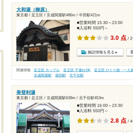
大和湯（柳原）
東京都 / 足立区 /
京成関屋駅486m
/
牛田駅421m
■営業時間 15:30～23:00
■入浴料 550円～
3.0 点
/ 
施設情報を見る
関連情報
足立区 カップル
足立区 子連れOK
足立区 ひとり旅・一人
京成関屋駅
堀切駅
北千住駅
美登利湯
東京都 / 足立区 /
京成関屋駅639m
/
北千住駅453m
■営業時間 16:00～23:30
■入浴料 550円～
2.8 点
/ 