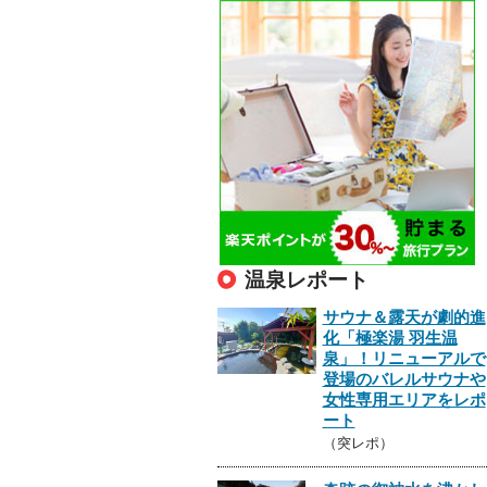
温泉レポート
サウナ＆露天が劇的進
化「極楽湯 羽生温
泉」！リニューアルで
登場のバレルサウナや
女性専用エリアをレポ
ート
（突レポ）