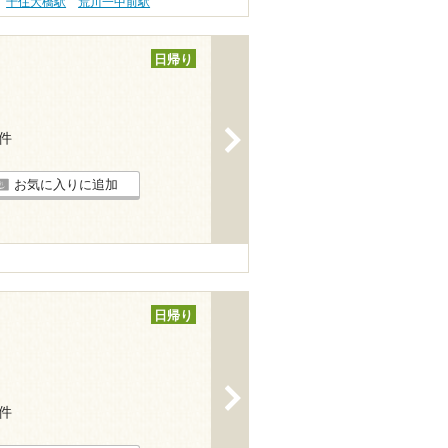
千住大橋駅
荒川一中前駅
日帰り
>
1件
お気に入りに追加
日帰り
>
3件