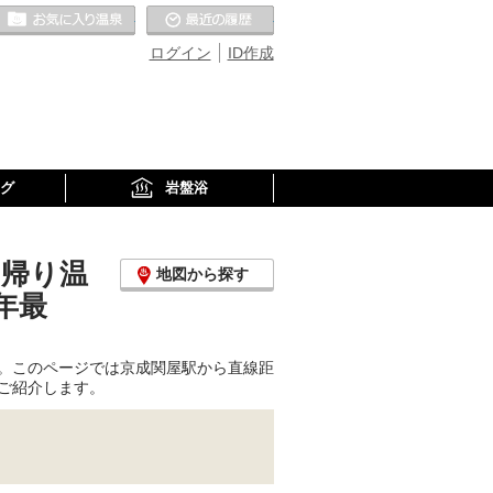
お気に入りの温泉
最近の履歴
ログイン
ID作成
グ
岩盤浴
日帰り温
地図から探す
年最
。このページでは京成関屋駅から直線距
ご紹介します。