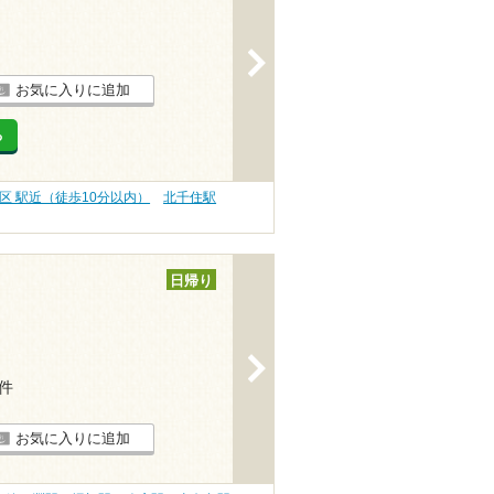
>
お気に入りに追加
る
区 駅近（徒歩10分以内）
北千住駅
日帰り
>
1件
お気に入りに追加