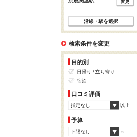
京成関屋駅
変更
沿線・駅を選択
検索条件を変更
目的別
日帰り / 立ち寄り
宿泊
口コミ評価
指定なし
以上
予算
下限なし
～