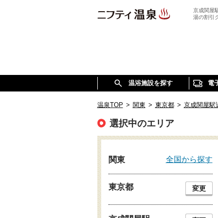
京成関屋
湯の割引
温浴施設を探す
電
温泉TOP
>
関東
>
東京都
>
京成関屋駅
選択中のエリア
全国から探す
関東
東京都
変更