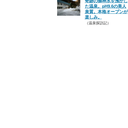
奇跡の御神水を沸かし
た温泉。pH9.6の美人
泉質。本格オープンが
楽しみ。
（温泉探訪記）