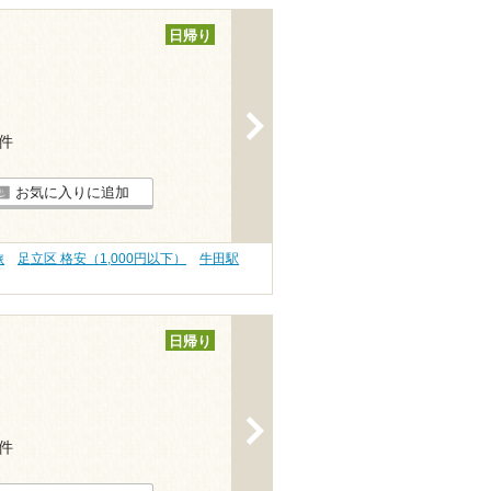
日帰り
>
2件
お気に入りに追加
旅
足立区 格安（1,000円以下）
牛田駅
日帰り
>
4件