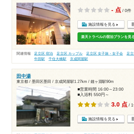
- 点
/ 0件
施設情報を見る
楽天トラベルの宿泊プランを見
関連情報
足立区 宿泊
足立区 カップル
足立区 女子旅・女子会
足立
牛田駅
千住大橋駅
京成関屋駅
田中湯
東京都 / 墨田区墨田 /
京成関屋駅1.27km
/
鐘ヶ淵駅90m
■営業時間 16:00～23:00
■入浴料 550円～
3.0 点
/ 
施設情報を見る