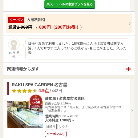
楽天トラベルの宿泊プランを見る
入浴料割引
クーポン
通常
1,000円
→
800円（200円お得！）
日帰り温泉で利用しました。16時30分に入りほぼ貸切状態で入
浴。1人でサウナに入っていると後から2名ほど来ました。入った
瞬…
40代 男
性
関連情報から探す
RAKU SPA GARDEN 名古屋
4.9点
/ 442 件
愛知県 / 名古屋市名東区
自由ヶ丘駅1.19km
名古屋市営バス「光ヶ丘」より徒歩3分 名古屋市営バス
「猪高車庫」よ…
営業時間 9:00～26:00
入浴料金 1,980円～
日帰り
サウナ
クーポンあり