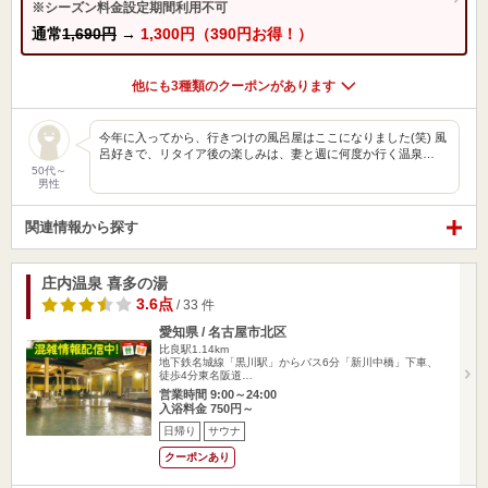
※シーズン料金設定期間利用不可
通常
1,690円
→
1,300円（390円お得！）
他にも3種類のクーポンがあります
今年に入ってから、行きつけの風呂屋はここになりました(笑) 風
呂好きで、リタイア後の楽しみは、妻と週に何度か行く温泉…
50代～
男性
関連情報から探す
庄内温泉 喜多の湯
3.6点
/ 33 件
愛知県 / 名古屋市北区
比良駅1.14km
地下鉄名城線「黒川駅」からバス6分「新川中橋」下車、
徒歩4分東名阪道…
営業時間 9:00～24:00
入浴料金 750円～
日帰り
サウナ
クーポンあり