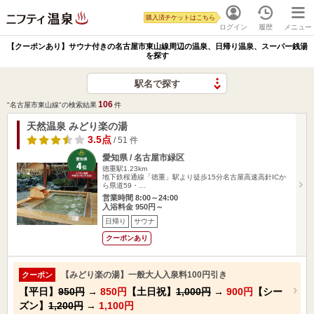
購入済チケットはこちら
ログイン
履歴
メニュー
【クーポンあり】サウナ付きの名古屋市東山線周辺の温泉、日帰り温泉、スーパー銭湯
を探す
駅名で探す
106
"名古屋市東山線"の検索結果
件
天然温泉 みどり楽の湯
3.5点
/ 51 件
愛知県 / 名古屋市緑区
徳重駅1.23km
地下鉄桜通線「徳重」駅より徒歩15分名古屋高速高針ICか
ら県道59・…
営業時間 8:00～24:00
入浴料金 950円～
日帰り
サウナ
クーポンあり
【みどり楽の湯】一般大人入泉料100円引き
クーポン
【平日】
950円
→
850円
【土日祝】
1,000円
→
900円
【シー
ズン】
1,200円
→
1,100円