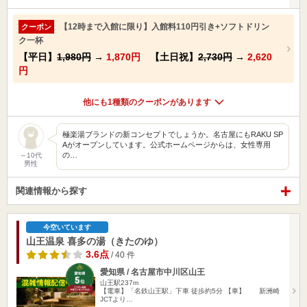
【12時まで入館に限り】入館料110円引き+ソフトドリン
クーポン
ク一杯
【平日】
1,980円
→
1,870円
【土日祝】
2,730円
→
2,620
円
他にも1種類のクーポンがあります
極楽湯ブランドの新コンセプトでしょうか。名古屋にもRAKU SP
Aがオープンしています。公式ホームページからは、女性専用
の…
～10代
男性
関連情報から探す
今空いています
山王温泉 喜多の湯（きたのゆ）
3.6点
/ 40 件
愛知県 / 名古屋市中川区山王
山王駅237m
【電車】「名鉄山王駅」下車 徒歩約5分 【車】 新洲崎
JCTより…