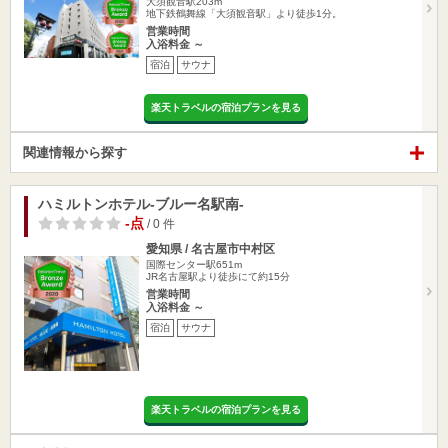
大須観音駅203m
地下鉄鶴舞線「大須観音駅」より徒歩1分。
営業時間
入浴料金 ～
宿泊
サウナ
楽天トラベルの宿泊プランを見る
関連情報から探す
ハミルトンホテル-ブルー名駅南-
-点
/ 0 件
愛知県 / 名古屋市中村区
国際センター駅651m
JR名古屋駅より徒歩にて約15分
営業時間
入浴料金 ～
宿泊
サウナ
楽天トラベルの宿泊プランを見る