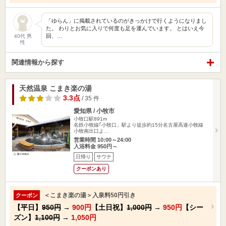
「ゆらん」に掲載されているのがきっかけで行くようになりまし
た。 わりとお気に入りで何度も足を運んでいます。 とはいえ今
回、…
40代 男
性
関連情報から探す
天然温泉 こまき楽の湯
3.3点
/ 35 件
愛知県 / 小牧市
小牧口駅891m
名鉄小牧線｢小牧口」駅より徒歩約15分名古屋高速小牧線
小牧南出口よ…
営業時間 10:00～24:00
入浴料金 950円～
日帰り
サウナ
クーポンあり
＜こまき楽の湯＞入泉料50円引き
クーポン
【平日】
950円
→
900円
【土日祝】
1,000円
→
950円
【シー
ズン】
1,100円
→
1,050円