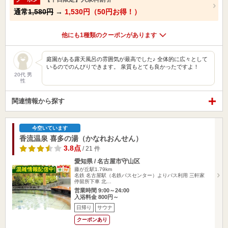
通常
1,580円
→
1,530円（50円お得！）
他にも1種類のクーポンがあります
庭園がある露天風呂の雰囲気が最高でした♪ 全体的に広々として
いるのでのんびりできます。 泉質もとても良かったですよ！
20代 男
性
関連情報から探す
今空いています
香流温泉 喜多の湯（かなれおんせん）
3.8点
/ 21 件
愛知県 / 名古屋市守山区
藤が丘駅1.79km
名鉄 名古屋駅（名鉄バスセンター）よりバス利用 三軒家
停留所下車 北…
営業時間 9:00～24:00
入浴料金 800円～
日帰り
サウナ
クーポンあり