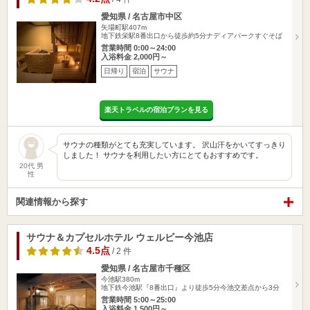
愛知県 / 名古屋市中区
矢場町駅407m
地下鉄栄駅8番出口から徒歩約5分ナディアパークすぐそば
営業時間 0:00～24:00
入浴料金 2,000円～
日帰り
宿泊
サウナ
楽天トラベルの宿泊プランを見る
サウナの種類がとても充実しています。 沢山汗をかいてすっきり
しました！ サウナを利用したい方にとてもおすすめです。
20代 男
性
関連情報から探す
サウナ＆カプセルホテル ウェルビー今池店
4.5点
/ 2 件
愛知県 / 名古屋市千種区
今池駅380m
地下鉄今池駅『8番出口』より徒歩5分今池交差点から3分
営業時間 5:00～25:00
入浴料金 1,500円～