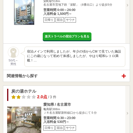
栄町駅518m
名古屋市営地下鉄「栄駅」（8番出口）より徒歩5分
営業時間 0:00～24:00
入浴料金 1,500円～
日帰り
宿泊
サウナ
楽天トラベルの宿泊プランを見る
宿泊メインで利用しましたが、年少の頃からCM で見ていた施設
にこの歳になって初めて体感しましたが、やはり昭和レトロ満
載！…
50代～
男性
関連情報から探す
炭の湯ホテル
2.0点
/ 3 件
愛知県 / 名古屋市
亀島駅388m
ＪＲ名古屋駅新幹線口から徒歩にて５分
営業時間 6:30～23:00
入浴料金 530円～
日帰り
宿泊
サウナ