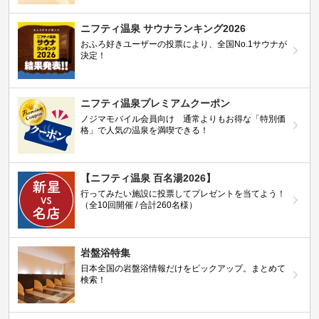
ニフティ温泉 サウナランキング2026
おふろ好きユーザーの投票により、全国No.1サウナが
決定！
ニフティ温泉プレミアムクーポン
ノジマモバイル会員向け 通常よりもお得な「特別価
格」で人気の温泉を満喫できる！
【ニフティ温泉 百名湯2026】
行ってみたい施設に投票してプレゼントを当てよう！
（全10回開催 / 合計260名様）
岩盤浴特集
日本全国の岩盤浴情報だけをピックアップ。まとめて
検索！