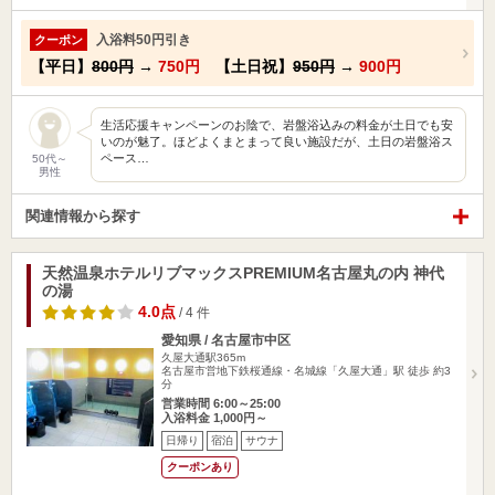
入浴料50円引き
クーポン
【平日】
800円
→
750円
【土日祝】
950円
→
900円
生活応援キャンペーンのお陰で、岩盤浴込みの料金が土日でも安
いのが魅了。ほどよくまとまって良い施設だが、土日の岩盤浴ス
ペース…
50代～
男性
関連情報から探す
天然温泉ホテルリブマックスPREMIUM名古屋丸の内 神代
の湯
4.0点
/ 4 件
愛知県 / 名古屋市中区
久屋大通駅365m
名古屋市営地下鉄桜通線・名城線「久屋大通」駅 徒歩 約3
分
営業時間 6:00～25:00
入浴料金 1,000円～
日帰り
宿泊
サウナ
クーポンあり