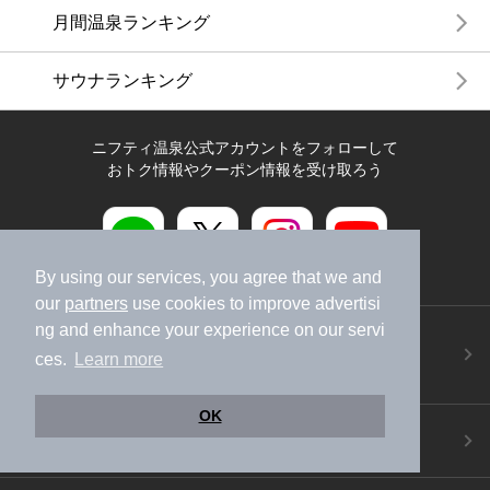
月間温泉ランキング
サウナランキング
ニフティ温泉公式アカウントをフォローして
おトク情報やクーポン情報を受け取ろう
By using our services, you agree that we and
our
partners
use cookies to improve advertisi
ニフティ温泉アプリ
ng and enhance your experience on our servi
地図から温泉検索！お得な限定クーポンも！
ces.
Learn more
今すぐダウンロード！
OK
ご意見ご要望 ・お問い合わせ
施設データの新規追加や修正依頼もこちらから