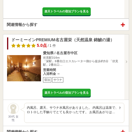
楽天トラベルの宿泊プランを見る
関連情報から探す
ドーミーインPREMIUM名古屋栄（天然温泉 錦鯱の湯）
5.0点
/ 1 件
愛知県 / 名古屋市中区
伏見駅316m
「栄駅」8番出口エスカレーター側から徒歩約5分 「伏見
駅」2番出口…
営業時間
入浴料金 ～
宿泊
サウナ
楽天トラベルの宿泊プランを見る
内風呂、露天、サウナ水風呂がありました。 内風呂は温泉で、ト
ロトロした手触りでとても良かったです。 お風呂あがりは…
30代 女
性
関連情報から探す