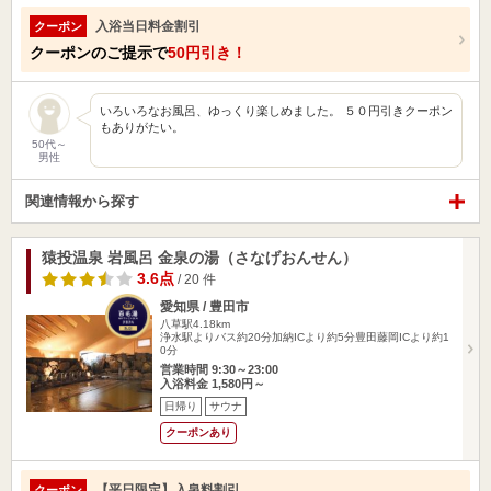
入浴当日料金割引
クーポン
クーポンのご提示で
50円引き！
いろいろなお風呂、ゆっくり楽しめました。 ５０円引きクーポン
もありがたい。
50代～
男性
関連情報から探す
猿投温泉 岩風呂 金泉の湯（さなげおんせん）
3.6点
/ 20 件
愛知県 / 豊田市
八草駅4.18km
浄水駅よりバス約20分加納ICより約5分豊田藤岡ICより約1
0分
営業時間 9:30～23:00
入浴料金 1,580円～
日帰り
サウナ
クーポンあり
【平日限定】入泉料割引
クーポン