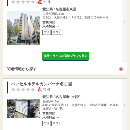
-点
/ 0 件
愛知県 / 名古屋市東区
久屋大通駅341m
地下鉄 久屋大通駅１A出口より徒歩にて約約４分
営業時間
入浴料金 ～
宿泊
サウナ
楽天トラベルの宿泊プランを見る
関連情報から探す
ベッセルホテルカンパーナ名古屋
-点
/ 0 件
愛知県 / 名古屋市中村区
亀島駅649m
JR名古屋駅桜通口より徒歩約９分 近鉄名古屋駅・名鉄名
古屋駅・地下鉄…
営業時間
入浴料金 ～
宿泊
サウナ