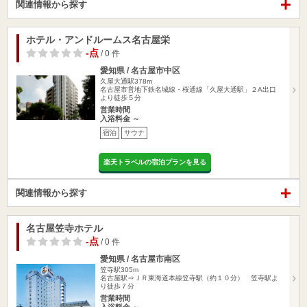
関連情報から探す
ホテル・アンドルームス名古屋栄
-点
/ 0 件
愛知県 / 名古屋市中区
久屋大通駅378m
名古屋市営地下鉄名城線・桜通線「久屋大通駅」２A出口
より徒歩５分
営業時間
入浴料金 ～
宿泊
サウナ
楽天トラベルの宿泊プランを見る
関連情報から探す
名古屋笠寺ホテル
-点
/ 0 件
愛知県 / 名古屋市南区
笠寺駅305m
名古屋駅⇒ＪＲ東海道本線笠寺駅（約１０分） 笠寺駅よ
り徒歩７分
営業時間