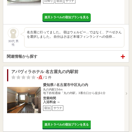
日帰り
宿泊
サウナ
楽天トラベルの宿泊プランを見る
名古屋に行ってました。 宿はウェルビー…ではなく、アペゼさん
を選択しました。 自分はさほど本場フィンランドへの信仰…
30代 男
性
関連情報から探す
アパヴィラホテル 名古屋丸の内駅前
-点
/ 1 件
愛知県 / 名古屋市中区丸の内
丸の内駅154m
地下鉄桜通線「丸の内駅」3番出口から徒歩1分
営業時間
入浴料金 ～
宿泊
サウナ
楽天トラベルの宿泊プランを見る