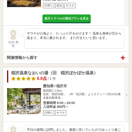
日帰り
宿泊
サウナ
楽天トラベルの宿泊プランを見る
サウナが心地よく、たっぷり汗をかけます！ 温泉も身体が芯から
温まり、本当に癒されます。 また行きたいと思います。
20代 男
性
関連情報から探す
稲沢温泉なおいの湯（旧 稲沢ぽかぽか温泉）
5.0点
/ 1 件
愛知県 / 稲沢市
奥田駅2.13km
名鉄「国府宮駅」・JR「稲沢駅」よりタクシーで約10分東
名阪自動車道…
営業時間 8:00～24:00
入浴料金 800円～
日帰り
サウナ
平日の昼間に訪問しました。適度に空いていたのでゆっくり過ご