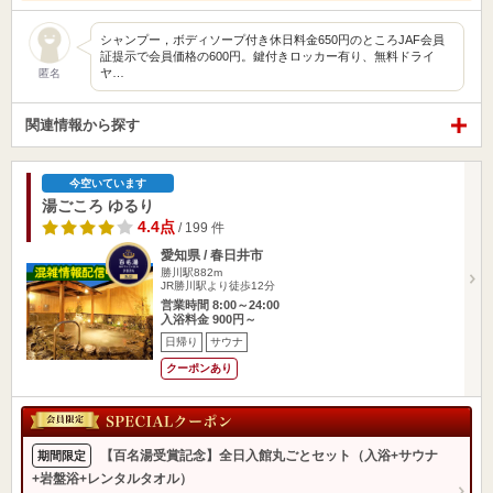
シャンプー，ボディソープ付き休日料金650円のところJAF会員
証提示で会員価格の600円。鍵付きロッカー有り、無料ドライ
ヤ…
匿名
関連情報から探す
今空いています
湯ごころ ゆるり
4.4点
/ 199 件
愛知県 / 春日井市
勝川駅882m
JR勝川駅より徒歩12分
営業時間 8:00～24:00
入浴料金 900円～
日帰り
サウナ
クーポンあり
【百名湯受賞記念】全日入館丸ごとセット（入浴+サウナ
期間限定
+岩盤浴+レンタルタオル）