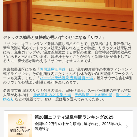
デトックス効果と爽快感が思わず"くせ"になる「サウナ」
「サウナ」はフィンランド発祥の蒸し風呂のことで、熱気浴により発汗作用と
新陳代謝を高めてデトックス効果が得られることが特徴。リラックス効果以外
にも、免疫力アップや、温度差刺激による副腎の強化、自律神経の調整効果な
どがあると言われています。普段汗をかくことが少なく新陳代謝が低下してい
る人に、爽快感が味わえる「サウナ」はオススメです。
東京都墨田区にある「
両国湯屋江戸遊
」は、温度90度前後の本格フィンランド
式ドライサウナ。その他施設内にたくさんのお休み処やWi-Fi完備のワークスペ
ースも充実。また、「
バーデと天然温泉 豊島園 庭の湯
」屋外サウナを含む4種
のサウナで心地よい刺激と発汗を楽しめます。
名古屋市東山線のサウナ付きの温泉、日帰り温泉、スーパー銭湯の中でも特に
人気があるのは、
天然温泉 みどり楽の湯
、
天然温泉 こまき楽の湯
、
湯ごころ
ゆるり
などの施設です。ぜひ一度は足を運んでみてください。
第20回ニフティ温泉年間ランキング2025
全国約2.2万件の中から頂点に選ばれた、2025年の人
気施設は…