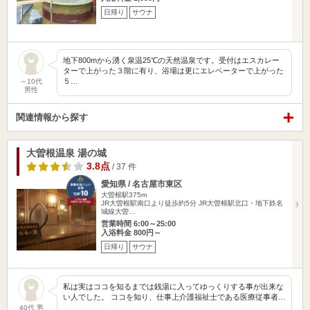
日帰り
サウナ
地下800mから湧く泉温25℃の天然温泉です。受付はエスカレー
ターで上がった３階に有り、浴場は更にエレベーターで上がった
５…
～10代
男性
関連情報から探す
大曽根温泉 湯の城
3.8点
/ 37 件
愛知県 / 名古屋市東区
大曽根駅375m
JR大曽根駅南口より徒歩約5分 JR大曽根駅北口・地下鉄名
城線大曽…
営業時間 6:00～25:00
入浴料金 800円～
日帰り
サウナ
私は実はココを知るまでは銭湯に入ってゆっくりする事が出来な
い人でした。 ココを知り、仕事上介護福祉士である医療従事者…
40代 男