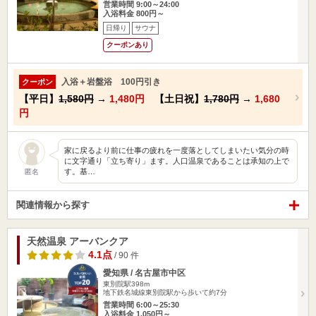
営業時間 9:00～24:00
入浴料金 800円～
日帰り
サウナ
クーポンあり
入浴＋岩盤浴 100円引き
クーポン
【平日】
1,580円
→
1,480円
【土日祝】
1,780円
→
1,680
円
家に戻るより前に仕事の疲れを一度落としてしまいたい気分の時
に文字通り「立ち寄り」ます。人口温泉であることは承知の上で
す。基…
匿名
関連情報から探す
天然温泉 アーバンクア
4.1点
/ 90 件
愛知県 / 名古屋市中区
東別院駅398m
地下鉄名城線東別院駅から歩いて約7分
営業時間 6:00～25:30
入浴料金 1,050円～