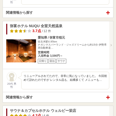
性
関連情報から探す
弥富ホテル NUQU 全室天然温泉
3.7点
/ 12 件
愛知県 / 弥富市稲元
佐古木駅4.95km
ナガシマスパーランド・ジャズドリームから約15分 伊勢湾
岸自動車道…
営業時間
入浴料金 3,590円～
日帰り
宿泊
サウナ
リニューアルされてたので、非常に気になっていました。 今回初
めて訪れたのですが レンタル品も、結構多くて メニューも…
20代 男
性
関連情報から探す
サウナ＆カプセルホテル ウェルビー栄店
4.2点
/ 4 件