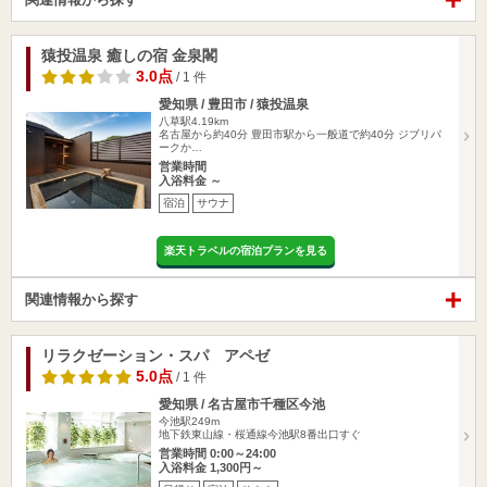
猿投温泉 癒しの宿 金泉閣
3.0点
/ 1 件
愛知県 / 豊田市 / 猿投温泉
八草駅4.19km
名古屋から約40分 豊田市駅から一般道で約40分 ジブリパ
ークか…
営業時間
入浴料金 ～
宿泊
サウナ
楽天トラベルの宿泊プランを見る
関連情報から探す
リラクゼーション・スパ アペゼ
5.0点
/ 1 件
愛知県 / 名古屋市千種区今池
今池駅249m
地下鉄東山線・桜通線今池駅8番出口すぐ
営業時間 0:00～24:00
入浴料金 1,300円～