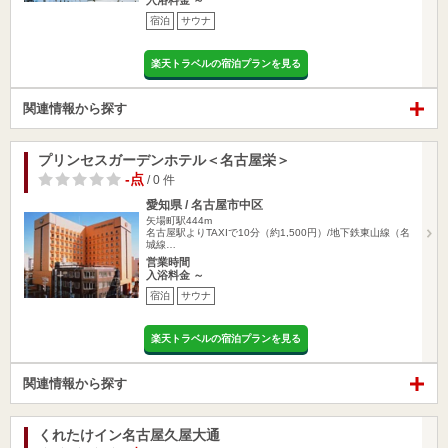
入浴料金 ～
宿泊
サウナ
楽天トラベルの宿泊プランを見る
関連情報から探す
プリンセスガーデンホテル＜名古屋栄＞
-点
/ 0 件
愛知県 / 名古屋市中区
矢場町駅444m
名古屋駅よりTAXIで10分（約1,500円）/地下鉄東山線（名
城線…
営業時間
入浴料金 ～
宿泊
サウナ
楽天トラベルの宿泊プランを見る
関連情報から探す
くれたけイン名古屋久屋大通