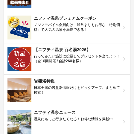
ニフティ温泉プレミアムクーポン
ノジマモバイル会員向け 通常よりもお得な「特別価
格」で人気の温泉を満喫できる！
【ニフティ温泉 百名湯2026】
行ってみたい施設に投票してプレゼントを当てよう！
（全10回開催 / 合計260名様）
岩盤浴特集
日本全国の岩盤浴情報だけをピックアップ。まとめて
検索！
ニフティ温泉ニュース
温泉にもっと行きたくなる！お得な情報を掲載中