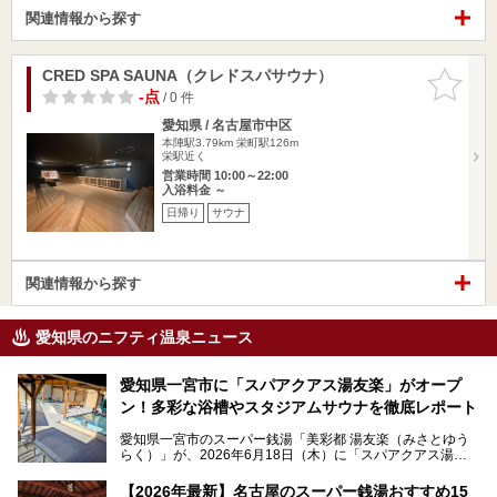
関連情報から探す
CRED SPA SAUNA（クレドスパサウナ）
お気に入
りに追加
-点
/ 0 件
愛知県 / 名古屋市中区
本陣駅3.79km
栄町駅126m
栄駅近く
営業時間 10:00～22:00
入浴料金 ～
日帰り
サウナ
関連情報から探す
愛知県のニフティ温泉ニュース
愛知県一宮市に「スパアクアス湯友楽」がオープ
ン！多彩な浴槽やスタジアムサウナを徹底レポート
愛知県一宮市のスーパー銭湯「美彩都 湯友楽（みさとゆう
らく）」が、2026年6月18日（木）に「スパアクアス湯友
楽」としてリニューアルオープン！
【2026年最新】名古屋のスーパー銭湯おすすめ15