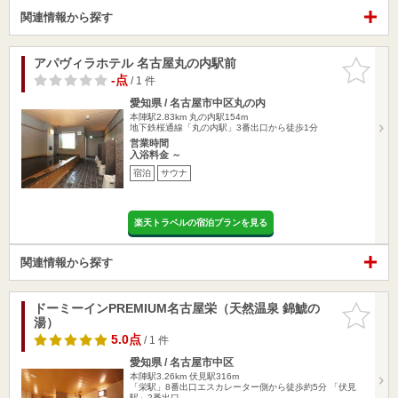
関連情報から探す
アパヴィラホテル 名古屋丸の内駅前
お気に入
りに追加
-点
/ 1 件
愛知県 / 名古屋市中区丸の内
本陣駅2.83km
丸の内駅154m
地下鉄桜通線「丸の内駅」3番出口から徒歩1分
営業時間
入浴料金 ～
宿泊
サウナ
楽天トラベルの宿泊プランを見る
関連情報から探す
ドーミーインPREMIUM名古屋栄（天然温泉 錦鯱の
お気に入
湯）
りに追加
5.0点
/ 1 件
愛知県 / 名古屋市中区
本陣駅3.26km
伏見駅316m
「栄駅」8番出口エスカレーター側から徒歩約5分 「伏見
駅」2番出口…