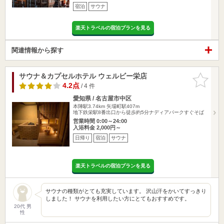
宿泊
サウナ
楽天トラベルの宿泊プランを見る
関連情報から探す
サウナ＆カプセルホテル ウェルビー栄店
お気に入
りに追加
4.2点
/ 4 件
愛知県 / 名古屋市中区
本陣駅3.74km
矢場町駅407m
地下鉄栄駅8番出口から徒歩約5分ナディアパークすぐそば
営業時間 0:00～24:00
入浴料金 2,000円～
日帰り
宿泊
サウナ
楽天トラベルの宿泊プランを見る
サウナの種類がとても充実しています。 沢山汗をかいてすっきり
しました！ サウナを利用したい方にとてもおすすめです。
20代 男
性