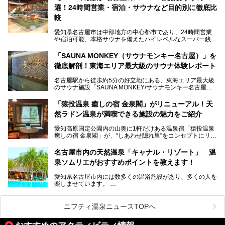
この地で30年にわたり愛され続けてきた施設だからこそ、
選！24時間営業・宿泊・サウナなど目的別に徹底比
地元住民をはじめオープンを待ちわびている人も多いのでは
ないでしょうか。
較
老朽化した設備の補修を機に、2年前からじっくり構想を練
ってきたというだけあって、館内の充実度は想像以上。
愛知県名古屋市は中部地方の中心都市であり、24時間営業
以前の4倍に拡張したという露天エリアや10の浴槽、40人収
や宿泊可能、本格サウナを備えたハイレベルなスーパー銭湯
容の巨大なスタジアムサウナに、岩盤浴やリラクゼーション
が密集する激戦区です。
までまるごと楽しめる施設に生まれ変わりました。
「SAUNA MONKEY（サウナモンキー名古屋）」を
そのため、「日々の仕事の疲れを心身ともにリセットした
今回は、全面リニューアルして新しくなった「スパアクアス
徹底解剖！東海エリア最大級のサウナ体験レポート
い」「休日に時間を忘れて1日中ダラダラ過ごしたい」「コ
湯友楽」に一足早くお邪魔して取材してきました！
スパ良く非日常の極上体験を味わいたい」人向けの施設が多
名古屋駅から徒歩約5分の好立地にある、東海エリア最大級
くある点が魅力です！
のサウナ施設「SAUNA MONKEY/サウナモンキー名古屋」
をご存じですか？
今回は、名古屋市でおすすめのスーパー銭湯を紹介します。
「名古屋駅周辺ってサウナが少ないよね」という声をよく耳
お好みの温泉施設を見つけて楽しんでくださいね。
「猿投温泉 癒しの宿 金泉閣」がリニューアル！天
にするだけあり、アクセスの良さにも胸が高鳴ります。
然ラドン温泉が満喫できる施設の魅力をご紹介
今回は普段は男性専用となっているパブリックサウナが、女
性専用で公開される『レディースデー』が開催されたので、
愛知高原国定公園内の山奥に1軒だけある温泉宿「猿投温泉
さっそく取材してきました！
癒しの宿 金泉閣」が、“しあわせ隠れ里”をコンセプトにリニ
ューアルオープンします。
名古屋市内の天然温泉「キャナル・リゾート」 温
天然ラドン温泉が堪能できるお風呂や、新設・改装された客
泉ソムリエがおすすめポイントを教えます！
室、地元の食材と温泉水で作られたお料理……。
新しくなった「猿投温泉 癒しの宿 金泉閣」の魅力を丸ごと
愛知県名古屋市内には数多くの温浴施設があり、多くの人を
ご紹介します。
楽しませています。
その中でも今回は「キャナル・リゾート」について、温泉ソ
ムリエの目線で紹介していきます！
ニフティ温泉ニュースTOPへ
名古屋市内にはスーパー銭湯や日帰り温泉が多く、「どこに
行こうかな？」と悩んでしまう方も多いと思います。