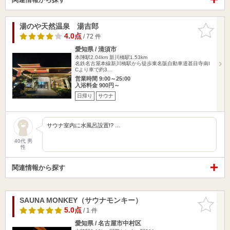
湯のや天然温泉 湯吉郎
お気に入
りに追加
4.0点
/ 72 件
愛知県 / 清須市
本陣駅2.04km
新川橋駅1.53km
名鉄名古屋本線新川橋駅から徒歩東名阪自動車道甚目寺南I
Cより車で約3…
営業時間 9:00～25:00
入浴料金 900円～
日帰り
サウナ
サウナ室内に水風呂設置!? …
40代 男
性
関連情報から探す
SAUNA MONKEY（サウナモンキー）
お気に入
りに追加
5.0点
/ 1 件
愛知県 / 名古屋市中村区