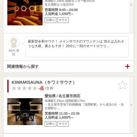
本陣駅2.19km
国際センター駅591m
名古屋駅から徒歩5分
営業時間 9:00～24:00
入浴料金 1,500円～
日帰り
サウナ
最新型令和サウナ！ メインサウナのマウンテンは 30人は入れそ
うな大箱、暑さも十分！ 20分に一回のオートロウリ…
40代 男
性
関連情報から探す
KIWAMISAUNA（キワミサウナ）
お気に入
りに追加
-点
/ 0 件
愛知県 / 名古屋市西区
本陣駅2.33km
浅間町駅170m
・名古屋市営地下鉄鶴舞線『浅間町駅』から徒歩1分 ・名
古屋駅か…
営業時間 11:30～23:30
入浴料金 1,600円～
日帰り
サウナ