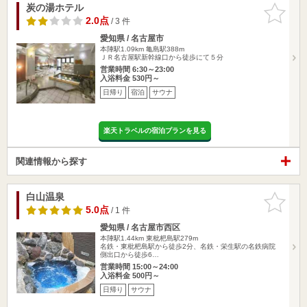
炭の湯ホテル
お気に入
りに追加
2.0点
/ 3 件
愛知県 / 名古屋市
本陣駅1.09km
亀島駅388m
ＪＲ名古屋駅新幹線口から徒歩にて５分
営業時間 6:30～23:00
入浴料金 530円～
日帰り
宿泊
サウナ
楽天トラベルの宿泊プランを見る
関連情報から探す
白山温泉
お気に入
りに追加
5.0点
/ 1 件
愛知県 / 名古屋市西区
本陣駅1.44km
東枇杷島駅279m
名鉄・東枇杷島駅から徒歩2分、名鉄・栄生駅の名鉄病院
側出口から徒歩6…
営業時間 15:00～24:00
入浴料金 500円～
日帰り
サウナ