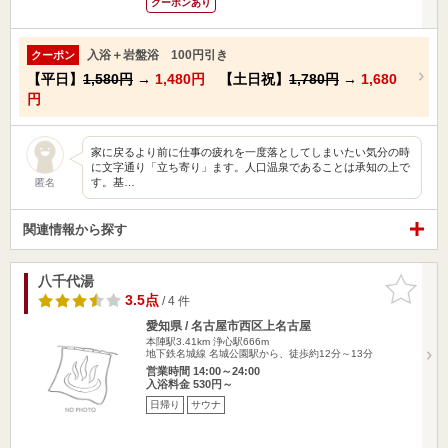
クーポンあり
入浴＋岩盤浴 100円引き
クーポン
【平日】
1,580円
→
1,480円
【土日祝】
1,780円
→
1,680
円
家に戻るより前に仕事の疲れを一度落としてしまいたい気分の時
に文字通り「立ち寄り」ます。人口温泉であることは承知の上で
す。基…
匿名
関連情報から探す
八千代湯
お気に入
りに追加
3.5点
/ 4 件
愛知県 / 名古屋市西区上名古屋
本陣駅3.41km
浄心駅666m
地下鉄名城線 名城公園駅から、徒歩約12分～13分
営業時間 14:00～24:00
入浴料金 530円～
日帰り
サウナ