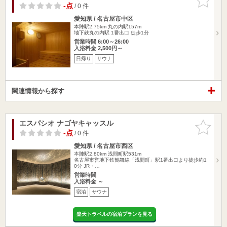
りに追加
-点
/ 0 件
愛知県 / 名古屋市中区
本陣駅2.75km
丸の内駅157m
地下鉄丸の内駅 1番出口 徒歩1分
営業時間 6:00～26:00
入浴料金 2,500円～
日帰り
サウナ
関連情報から探す
エスパシオ ナゴヤキャッスル
お気に入
りに追加
-点
/ 0 件
愛知県 / 名古屋市西区
本陣駅2.80km
浅間町駅531m
名古屋市営地下鉄鶴舞線「浅間町」駅1番出口より徒歩約1
0分 JR・…
営業時間
入浴料金 ～
宿泊
サウナ
楽天トラベルの宿泊プランを見る