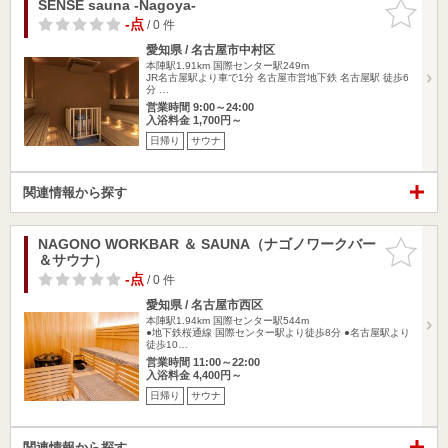
SENSE sauna -Nagoya-
お気に入
りに追加
-点
/ 0 件
愛知県 / 名古屋市中村区
本陣駅1.91km
国際センター駅249m
JR名古屋駅より車で1分 名古屋市営地下鉄 名古屋駅 徒歩6
分 …
営業時間 9:00～24:00
入浴料金 1,700円～
日帰り
サウナ
関連情報から探す
NAGONO WORKBAR ＆ SAUNA（ナゴノワークバー
お気に入
＆サウナ）
りに追加
-点
/ 0 件
愛知県 / 名古屋市西区
本陣駅1.94km
国際センター駅544m
●地下鉄桜通線 国際センター駅より徒歩8分 ●名古屋駅より
徒歩10…
営業時間 11:00～22:00
入浴料金 4,400円～
日帰り
サウナ
関連情報から探す