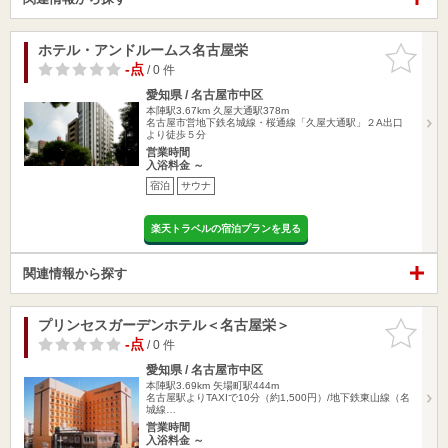
ホテル・アンドルームス名古屋栄
お気に入
りに追加
-点
/ 0 件
愛知県 / 名古屋市中区
本陣駅3.67km
久屋大通駅378m
名古屋市営地下鉄名城線・桜通線「久屋大通駅」２A出口
より徒歩５分
営業時間
入浴料金 ～
宿泊
サウナ
楽天トラベルの宿泊プランを見る
関連情報から探す
プリンセスガーデンホテル＜名古屋栄＞
お気に入
りに追加
-点
/ 0 件
愛知県 / 名古屋市中区
本陣駅3.69km
矢場町駅444m
名古屋駅よりTAXIで10分（約1,500円）/地下鉄東山線（名
城線…
営業時間
入浴料金 ～