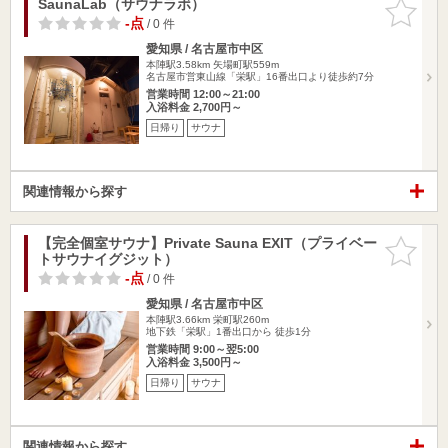
SaunaLab（サウナラボ）
お気に入
りに追加
-点
/ 0 件
愛知県 / 名古屋市中区
本陣駅3.58km
矢場町駅559m
名古屋市営東山線「栄駅」16番出口より徒歩約7分
営業時間 12:00～21:00
入浴料金 2,700円～
日帰り
サウナ
関連情報から探す
【完全個室サウナ】Private Sauna EXIT（プライベー
お気に入
トサウナイグジット）
りに追加
-点
/ 0 件
愛知県 / 名古屋市中区
本陣駅3.66km
栄町駅260m
地下鉄「栄駅」1番出口から 徒歩1分
営業時間 9:00～翌5:00
入浴料金 3,500円～
日帰り
サウナ
関連情報から探す