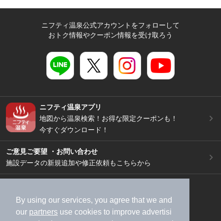
ニフティ温泉公式アカウントをフォローして
おトク情報やクーポン情報を受け取ろう
ニフティ温泉アプリ
地図から温泉検索！お得な限定クーポンも！
今すぐダウンロード！
ご意見ご要望 ・お問い合わせ
施設データの新規追加や修正依頼もこちらから
スマートフォン
/
PC
加盟店募集（資料請求）
広告出稿のご案内
By using our services, you agree that we and
our
partners
use cookies to improve advertisi
利用規約
ライフスタイルMEMBERS+規約