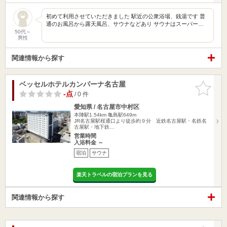
初めて利用させていただきました 駅近の公衆浴場、銭湯です 普
通のお風呂から露天風呂、サウナなどあり サウナはスーパー…
50代～
男性
関連情報から探す
ベッセルホテルカンパーナ名古屋
お気に入
りに追加
-点
/ 0 件
愛知県 / 名古屋市中村区
本陣駅1.54km
亀島駅649m
JR名古屋駅桜通口より徒歩約９分 近鉄名古屋駅・名鉄名
古屋駅・地下鉄…
営業時間
入浴料金 ～
宿泊
サウナ
楽天トラベルの宿泊プランを見る
関連情報から探す