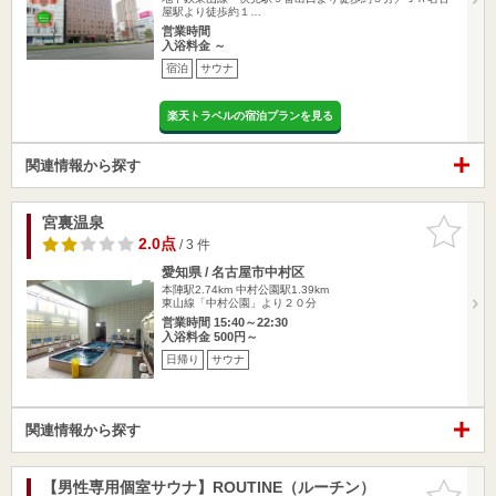
屋駅より徒歩約１…
営業時間
入浴料金 ～
宿泊
サウナ
楽天トラベルの宿泊プランを見る
関連情報から探す
宮裏温泉
お気に入
りに追加
2.0点
/ 3 件
愛知県 / 名古屋市中村区
本陣駅2.74km
中村公園駅1.39km
東山線「中村公園」より２０分
営業時間 15:40～22:30
入浴料金 500円～
日帰り
サウナ
関連情報から探す
【男性専用個室サウナ】ROUTINE（ルーチン）
お気に入