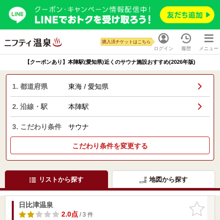
購入済チケットはこちら
ログイン
履歴
メニュー
【クーポンあり】本陣駅(愛知県)近くのサウナ施設おすすめ(2026年版)
1. 都道府県
東海 / 愛知県
2. 沿線・駅
本陣駅
3. こだわり条件
サウナ
こだわり条件を変更する
リストから探す
地図から探す
日比津温泉
お気に入
りに追加
2.0点
/ 3 件