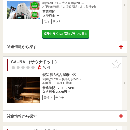
本陣駅3.52km
大須観音駅203m
地下鉄鶴舞線「大須観音駅」より徒歩1分。
営業時間
入浴料金 ～
宿泊
サウナ
楽天トラベルの宿泊プランを見る
関連情報から探す
SAUNA.（サウナドット）
お気に入
りに追加
-点
/ 0 件
愛知県 / 名古屋市中区
本陣駅3.57km
矢場町駅549m
本町通り、呉服町通経由
営業時間 12:00～24:00
入浴料金 2,380円～
日帰り
サウナ
関連情報から探す