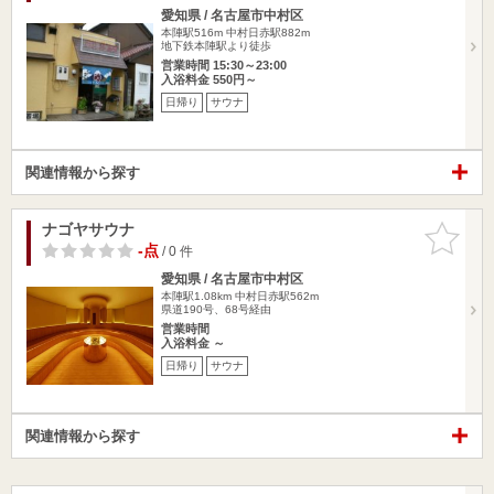
愛知県 / 名古屋市中村区
本陣駅516m
中村日赤駅882m
地下鉄本陣駅より徒歩
営業時間 15:30～23:00
入浴料金 550円～
日帰り
サウナ
関連情報から探す
ナゴヤサウナ
お気に入
りに追加
-点
/ 0 件
愛知県 / 名古屋市中村区
本陣駅1.08km
中村日赤駅562m
県道190号、68号経由
営業時間
入浴料金 ～
日帰り
サウナ
関連情報から探す