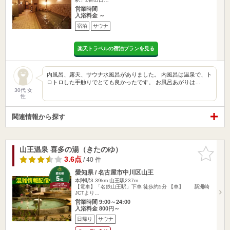
営業時間
入浴料金 ～
宿泊
サウナ
楽天トラベルの宿泊プランを見る
内風呂、露天、サウナ水風呂がありました。 内風呂は温泉で、ト
ロトロした手触りでとても良かったです。 お風呂あがりは…
30代 女
性
関連情報から探す
山王温泉 喜多の湯（きたのゆ）
お気に入
りに追加
3.6点
/ 40 件
愛知県 / 名古屋市中川区山王
本陣駅3.39km
山王駅237m
【電車】「名鉄山王駅」下車 徒歩約5分 【車】 新洲崎
JCTより…
営業時間 9:00～24:00
入浴料金 800円～
日帰り
サウナ