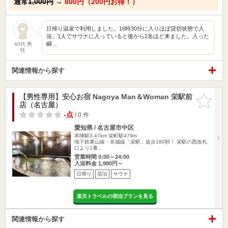
通常
1,000円
→
800円（200円お得！）
日帰り温泉で利用しました。16時30分に入りほぼ貸切状態で入
浴。1人でサウナに入っていると後から2名ほど来ました。入った
瞬…
40代 男
性
関連情報から探す
【男性専用】安心お宿 Nagoya Man＆Woman 栄駅前
お気に入
店（名古屋）
りに追加
-点
/ 0 件
愛知県 / 名古屋市中区
本陣駅3.47km
栄町駅479m
地下鉄東山線・名城線「栄駅」徒歩180秒！ 栄駅の西改札
口より1番…
営業時間 0:00～24:00
入浴料金 1,980円～
日帰り
宿泊
サウナ
楽天トラベルの宿泊プランを見る
関連情報から探す