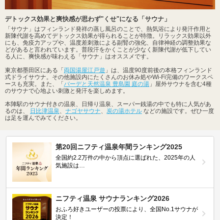
デトックス効果と爽快感が思わず"くせ"になる「サウナ」
「サウナ」はフィンランド発祥の蒸し風呂のことで、熱気浴により発汗作用と
新陳代謝を高めてデトックス効果が得られることが特徴。リラックス効果以外
にも、免疫力アップや、温度差刺激による副腎の強化、自律神経の調整効果な
どがあると言われています。普段汗をかくことが少なく新陳代謝が低下してい
る人に、爽快感が味わえる「サウナ」はオススメです。
東京都墨田区にある「
両国湯屋江戸遊
」は、温度90度前後の本格フィンランド
式ドライサウナ。その他施設内にたくさんのお休み処やWi-Fi完備のワークスペ
ースも充実。また、「
バーデと天然温泉 豊島園 庭の湯
」屋外サウナを含む4種
のサウナで心地よい刺激と発汗を楽しめます。
本陣駅のサウナ付きの温泉、日帰り温泉、スーパー銭湯の中でも特に人気があ
るのは、
日比津温泉
、
ナゴヤサウナ
、
炭の湯ホテル
などの施設です。ぜひ一度
は足を運んでみてください。
第20回ニフティ温泉年間ランキング2025
全国約2.2万件の中から頂点に選ばれた、2025年の人
気施設は…
ニフティ温泉 サウナランキング2026
おふろ好きユーザーの投票により、全国No.1サウナが
決定！