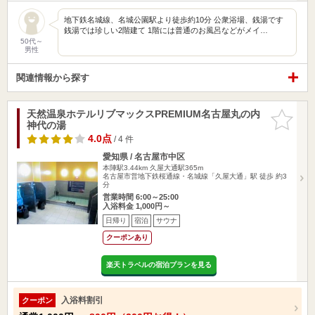
地下鉄名城線、名城公園駅より徒歩約10分 公衆浴場、銭湯です
銭湯では珍しい2階建て 1階には普通のお風呂などがメイ…
50代～
男性
関連情報から探す
天然温泉ホテルリブマックスPREMIUM名古屋丸の内
お気に入
神代の湯
りに追加
4.0点
/ 4 件
愛知県 / 名古屋市中区
本陣駅3.44km
久屋大通駅365m
名古屋市営地下鉄桜通線・名城線「久屋大通」駅 徒歩 約3
分
営業時間 6:00～25:00
入浴料金 1,000円～
日帰り
宿泊
サウナ
クーポンあり
楽天トラベルの宿泊プランを見る
入浴料割引
クーポン