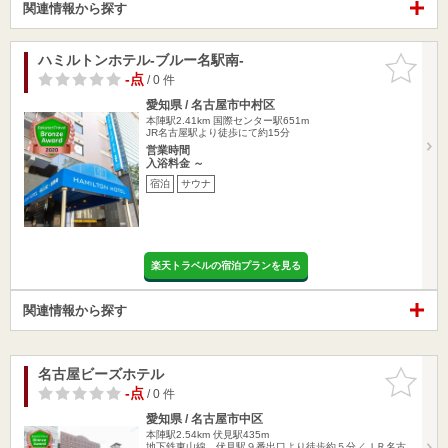
関連情報から探す
ハミルトンホテル-ブルー名駅南-
お気に入
りに追加
-点
/ 0 件
愛知県 / 名古屋市中村区
本陣駅2.41km
国際センター駅651m
JR名古屋駅より徒歩にて約15分
営業時間
入浴料金 ～
宿泊
サウナ
楽天トラベルの宿泊プランを見る
関連情報から探す
名古屋ビーズホテル
お気に入
りに追加
-点
/ 0 件
愛知県 / 名古屋市中区
本陣駅2.54km
伏見駅435m
地下鉄東山線 伏見駅９番出口より徒歩約５分／ＪＲ名古