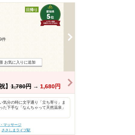
日帰り
>
39件
お気に入りに追加
>
祝】
1,780円
→
1,680円
い気分の時に文字通り「立ち寄り」ま
った下手な「なんちゃって天然温泉」
テ・マッサージ
ささしまライブ駅