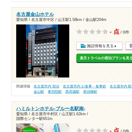
名古屋金山ホテル
愛知県 / 名古屋市中区 /
山王駅1.58km
/
金山駅204m
- 点
/ 0件
施設情報を見る
楽天トラベルの宿泊プランを見
関連情報
名古屋市内 宿泊
名古屋市内 お食事・食事処
名古屋市内 
金山駅
東別院駅
西高蔵駅
尾頭橋駅
ハミルトンホテル-ブルー名駅南-
愛知県 / 名古屋市中村区 /
山王駅1.62km
/
国際センター駅651m
- 点
/ 0件