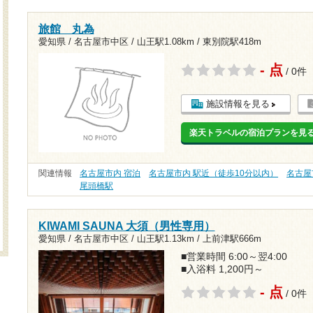
旅館 丸為
愛知県 / 名古屋市中区 /
山王駅1.08km
/
東別院駅418m
- 点
/ 0件
施設情報を見る
楽天トラベルの宿泊プランを見
関連情報
名古屋市内 宿泊
名古屋市内 駅近（徒歩10分以内）
名古屋
尾頭橋駅
KIWAMI SAUNA 大須（男性専用）
愛知県 / 名古屋市中区 /
山王駅1.13km
/
上前津駅666m
■営業時間 6:00～翌4:00
■入浴料 1,200円～
- 点
/ 0件