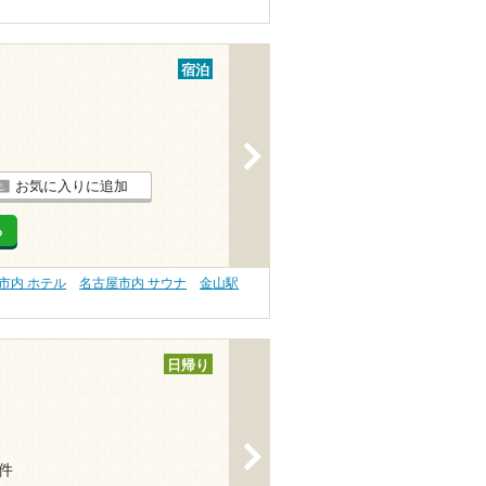
宿泊
>
お気に入りに追加
る
市内 ホテル
名古屋市内 サウナ
金山駅
日帰り
>
4件