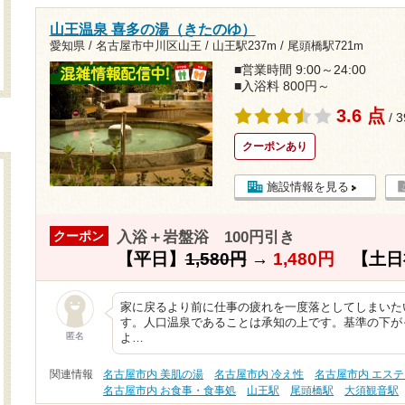
山王温泉 喜多の湯（きたのゆ）
愛知県 / 名古屋市中川区山王 /
山王駅237m
/
尾頭橋駅721m
■営業時間 9:00～24:00
■入浴料 800円～
3.6 点
/ 
クーポンあり
施設情報を見る
入浴＋岩盤浴 100円引き
クーポン
【平日】
1,580円
→
1,480円
【土日
家に戻るより前に仕事の疲れを一度落としてしまいた
す。人口温泉であることは承知の上です。基準の下が
匿名
よ…
関連情報
名古屋市内 美肌の湯
名古屋市内 冷え性
名古屋市内 エス
名古屋市内 お食事・食事処
山王駅
尾頭橋駅
大須観音駅