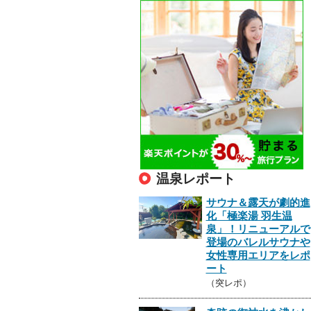
温泉レポート
サウナ＆露天が劇的進
化「極楽湯 羽生温
泉」！リニューアルで
登場のバレルサウナや
女性専用エリアをレポ
ート
（突レポ）