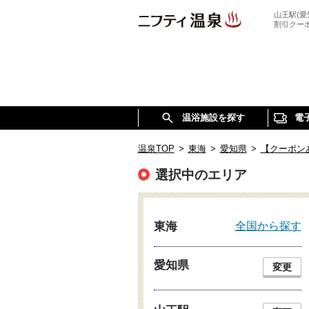
山王駅(
割引クー
温浴施設を探す
電
温泉TOP
>
東海
>
愛知県
>
【クーポン
選択中のエリア
全国から探す
東海
愛知県
変更