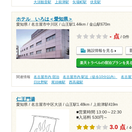
大須観音駅
上前津駅
矢場町駅
伏見駅
ホテル いろは＜愛知県＞
愛知県 / 名古屋市中川区 /
山王駅1.44km
/
金山駅670m
- 点
/ 0件
施設情報を見る
楽天トラベルの宿泊プランを見
関連情報
名古屋市内 宿泊
名古屋市内 駅近（徒歩10分以内）
名古屋
日比野駅
尾頭橋駅
西高蔵駅
仁王門湯
愛知県 / 名古屋市中区大須 /
山王駅1.48km
/
上前津駅419m
■営業時間 13:00～22:30
■入浴料 530円～
3.0 点
/ 