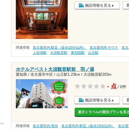
施設情報を見る
関連情報
名古屋市内 駅近（徒歩10分以内）
名古屋市内 サウナ
名古
上前津駅
大須観音駅
東別院駅
山王駅
ホテルアベスト大須観音駅前 羽ノ湯
愛知県 / 名古屋市中区 /
山王駅1.23km
/
大須観音駅203m
- 点
/ 0件
施設情報を見る
楽天トラベルの宿泊プランを見
関連情報
名古屋市内 宿泊
名古屋市内 駅近（徒歩10分以内）
名古屋