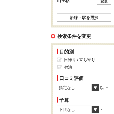
山王駅
変更
沿線・駅を選択
検索条件を変更
目的別
日帰り / 立ち寄り
宿泊
口コミ評価
指定なし
以上
予算
下限なし
～