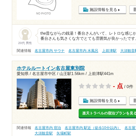
施設情報を見る
the昔ながらの銭湯！番台さんがいて、レトロな感じ
番台さんも気さくな方でとても雰囲気が良かったです
20代 男性
関連情報
名古屋市内 サウナ
名古屋市内 水風呂
上前津駅
大須観音
ホテルルートイン名古屋東別院
愛知県 / 名古屋市中区 /
山王駅1.56km
/
上前津駅441m
- 点
/ 0件
施設情報を見る
楽天トラベルの宿泊プランを見
関連情報
名古屋市内 宿泊
名古屋市内 駅近（徒歩10分以内）
名古屋
大須観音駅
矢場町駅