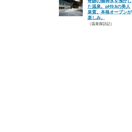
奇跡の御神水を沸かし
た温泉。pH9.6の美人
泉質。本格オープンが
楽しみ。
（温泉探訪記）