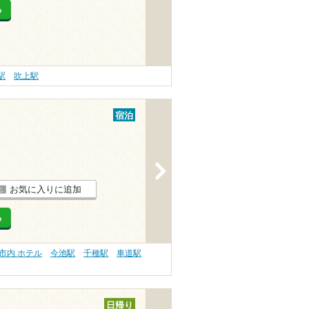
る
駅
吹上駅
宿泊
>
お気に入りに追加
る
市内 ホテル
今池駅
千種駅
車道駅
日帰り