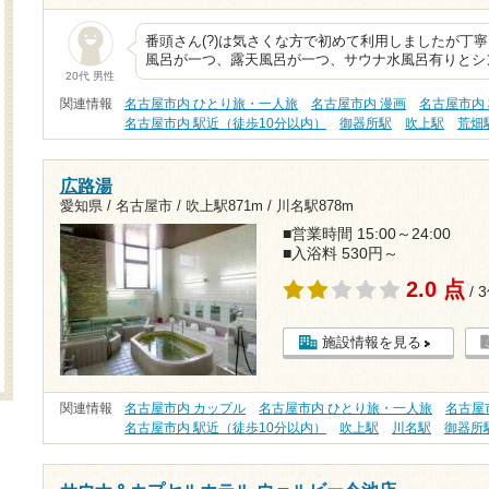
番頭さん(?)は気さくな方で初めて利用しましたが丁
風呂が一つ、露天風呂が一つ、サウナ水風呂有りとシ
20代 男性
関連情報
名古屋市内 ひとり旅・一人旅
名古屋市内 漫画
名古屋市内 
名古屋市内 駅近（徒歩10分以内）
御器所駅
吹上駅
荒畑
広路湯
愛知県 / 名古屋市 /
吹上駅871m
/
川名駅878m
■営業時間 15:00～24:00
■入浴料 530円～
2.0 点
/ 
施設情報を見る
関連情報
名古屋市内 カップル
名古屋市内 ひとり旅・一人旅
名古屋市
名古屋市内 駅近（徒歩10分以内）
吹上駅
川名駅
御器所