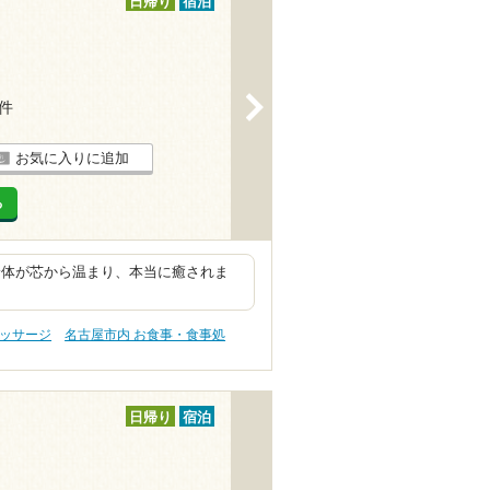
日帰り
宿泊
>
2件
お気に入りに追加
る
身体が芯から温まり、本当に癒されま
マッサージ
名古屋市内 お食事・食事処
日帰り
宿泊