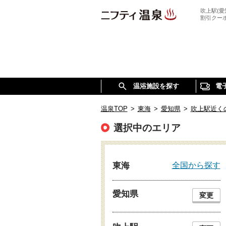
吹上駅(
割引クー
温浴施設を探す
電
温泉TOP
>
東海
>
愛知県
>
吹上駅近く
選択中のエリア
全国から探す
東海
愛知県
変更