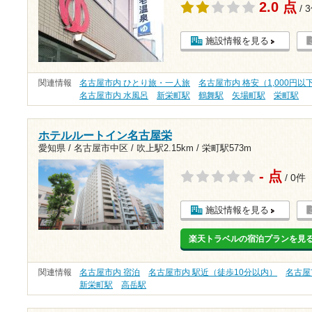
2.0 点
/ 
施設情報を見る
関連情報
名古屋市内 ひとり旅・一人旅
名古屋市内 格安（1,000円以
名古屋市内 水風呂
新栄町駅
鶴舞駅
矢場町駅
栄町駅
ホテルルートイン名古屋栄
愛知県 / 名古屋市中区 /
吹上駅2.15km
/
栄町駅573m
- 点
/ 0件
施設情報を見る
楽天トラベルの宿泊プランを見
関連情報
名古屋市内 宿泊
名古屋市内 駅近（徒歩10分以内）
名古屋
新栄町駅
高岳駅