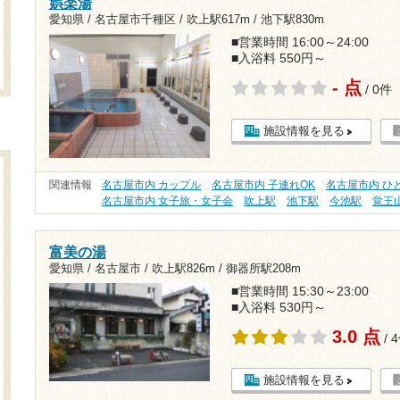
娯楽湯
愛知県 / 名古屋市千種区 /
吹上駅617m
/
池下駅830m
■営業時間 16:00～24:00
■入浴料 550円～
- 点
/ 0件
施設情報を見る
関連情報
名古屋市内 カップル
名古屋市内 子連れOK
名古屋市内 ひ
名古屋市内 女子旅・女子会
吹上駅
池下駅
今池駅
覚王
富美の湯
愛知県 / 名古屋市 /
吹上駅826m
/
御器所駅208m
■営業時間 15:30～23:00
■入浴料 530円～
3.0 点
/ 
施設情報を見る