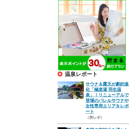
温泉レポート
サウナ＆露天が劇的進
化「極楽湯 羽生温
泉」！リニューアルで
登場のバレルサウナや
女性専用エリアをレポ
ート
（突レポ）