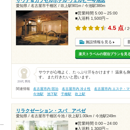
サウナ＆カプセルホテル ウェルビー今池店
愛知県 / 名古屋市千種区 /
吹上駅901m
/
今池駅380m
■営業時間 5:00～25:00
■入浴料 1,500円～
4.5 点
/ 
施設情報を見る
楽天トラベルの宿泊プランを見
サウナが心地よく、たっぷり汗をかけます！ 温泉も
す。 また行きたいと思います。
20代 男性
関連情報
名古屋市内 宿泊
名古屋市内 冷え性
名古屋市内 エステ・
今池駅
池下駅
千種駅
吹上駅
リラクゼーション・スパ アペゼ
愛知県 / 名古屋市千種区今池 /
吹上駅1.00km
/
今池駅249m
■営業時間 0:00～24:00
■入浴料 1,300円～