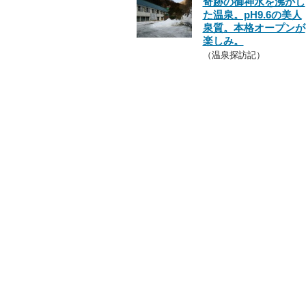
奇跡の御神水を沸かし
た温泉。pH9.6の美人
泉質。本格オープンが
楽しみ。
（温泉探訪記）