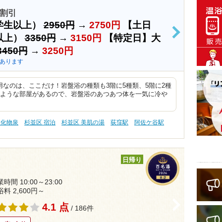
割引
学生以上）
2950円
→
2750円
【土日
>
以上）
3350円
→
3150円
【特定日】大
3450円
→
3250円
あります
なのは、ここだけ！岩盤浴の種類も3階に5種類、5階に2種
のような部屋があるので、岩盤浴のあつあつ体を一気に冷や
塩化物泉
杉並区 宿泊
杉並区 美肌の湯
荻窪駅
阿佐ケ谷駅
日帰り
時間 10:00～23:00
浴料 2,600円～
>
4.1 点
/ 186件