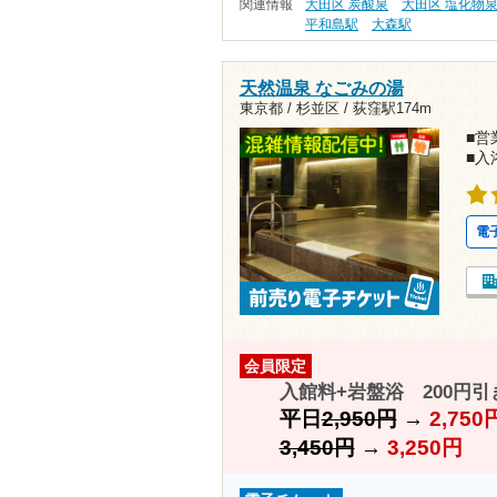
関連情報
大田区 炭酸泉
大田区 塩化物
平和島駅
大森駅
天然温泉 なごみの湯
東京都 / 杉並区 /
荻窪駅174m
■営業
■入
電
会員限定
入館料+岩盤浴 200円引
平日
2,950円
→
2,750
3,450円
→
3,250円