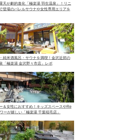
露天が劇的進化「極楽湯 羽生温泉」！リニ
で登場のバレルサウナや女性専用エリアを
・純米酒風呂・サウナを満喫！金沢近郊の
泉「極楽湯 金沢野々市店」レポ
ー＆女性におすすめ！キッズスペースやRe
ャワーが嬉しい「極楽湯 千葉稲毛店」