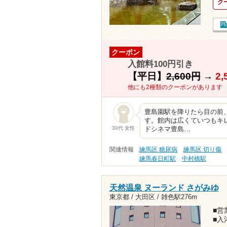
ク
クーポン
入館料100円引き
【平日】
2,600円
→
2,
他にも2種類のクーポンがあります
豊島園駅を降りたら目の前
す。館内は広くていつもキ
30代 女性
ドシネマ豊島…
関連情報
練馬区 糖尿病
練馬区 切り傷
練馬春日町駅
中村橋駅
天然温泉 ヌーランド さがみゆ
東京都 / 大田区 /
雑色駅276m
■営業
■入