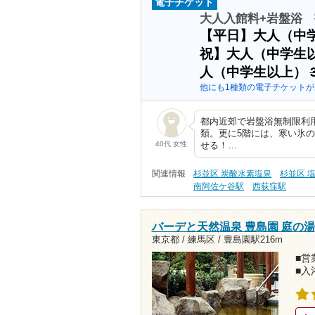
電子チケット
大人入館料+岩盤浴 
【平日】大人（中
祝】大人（中学生
人（中学生以上）
他にも1種類の電子チケットが
都内近郊で岩盤浴無制限利用
類。更に5階には、寒い氷
40代 女性
せる！…
関連情報
杉並区 炭酸水素塩泉
杉並区 
南阿佐ケ谷駅
西荻窪駅
バーデと天然温泉 豊島園 庭の湯
東京都 / 練馬区 /
豊島園駅216m
■営業
■入