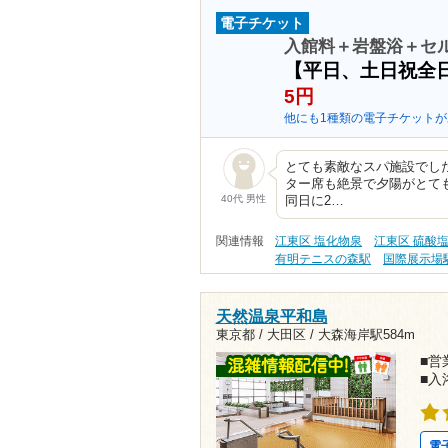
電子チケット
入館料＋岩盤浴＋セル
【平日、土日祝全
5円
他にも1種類の電子チケットが
とても素敵なスパ施設でし
ター席も絶景で夕陽がとて
40代 男性
同日に2…
関連情報
江東区 塩化物泉
江東区 硫酸
有明テニスの森駅
国際展示場
天然温泉平和島
東京都 / 大田区 /
大森海岸駅584m
■営業
■入
電