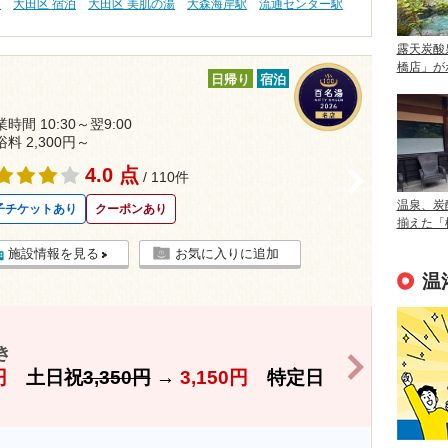
泉
大田区 宿泊
大田区 美肌の湯
大森海岸駅
流通センター駅
露天炭酸
橋店」が
日帰り
宿泊
時間 10:30～翌9:00
浴料 2,300円～
4.0 点
>
/ 110件
温泉、炭
子チケットあり
クーポンあり
揃えた「
施設情報を見る
お気に入りに追加
温
き
>
円
土日祝
3,350円
→
3,150円
特定日