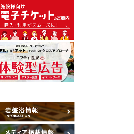
温泉・日帰り温泉・スーパー銭
広告出稿のご案内