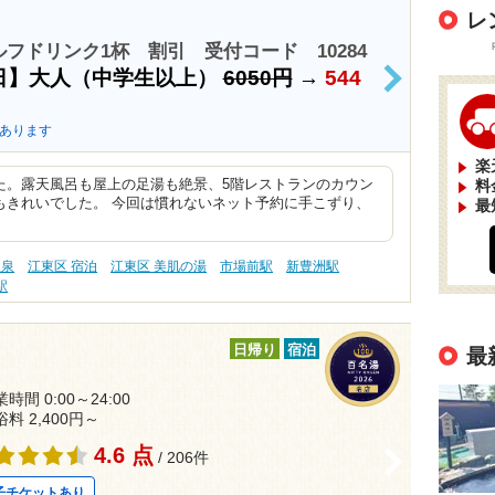
レ
フドリンク1杯 割引 受付コード 10284
日】大人（中学生以上）
6050円
→
544
>
あります
楽
た。露天風呂も屋上の足湯も絶景、5階レストランのカウン
料
もきれいでした。 今回は慣れないネット予約に手こずり、
最
塩泉
江東区 宿泊
江東区 美肌の湯
市場前駅
新豊洲駅
駅
日帰り
宿泊
最
時間 0:00～24:00
浴料 2,400円～
4.6 点
>
/ 206件
子チケットあり