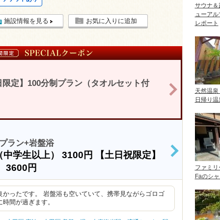
サウナ＆
ューアル
施設情報を見る
お気に入りに追加
レポート
限定】100分制プラン（タオルセット付
>
天然温泉
日帰り温
プラン+岩盤浴
（中学生以上）
3100円
【土日祝限定】
>
）
3600円
ファミリ
Faのシ
良かったです。 岩盤浴も空いていて、携帯見ながらゴロゴ
に時間が過ぎます。