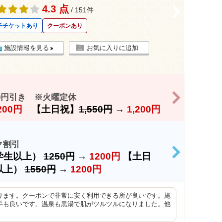
4.3 点
>
/ 151件
子チケットあり
クーポンあり
施設情報を見る
お気に入りに追加
>
0円引き ※火曜定休
200円
【土日祝】
1,550円
→
1,200円
ク割引
学生以上）
1250円
→
1200円
【土日
>
以上）
1550円
→
1200円
ります。クーポンで非常に安く利用できる所が良いです。施
手も良いです。温泉も黒湯で肌がツルツルになりました。他