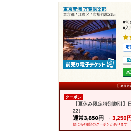
東京豊洲 万葉倶楽部
東京都 / 江東区 /
市場前駅215m
■営業
■入
電
楽
クーポン
【夏休み限定特別割引】日
22）
通常
3,850円
→
3,250
他にも4種類のクーポンがあります