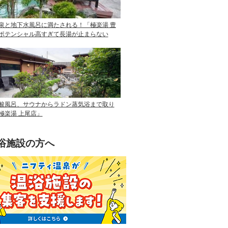
泉と地下水風呂に満たされる！「極楽湯 豊
ポテンシャル高すぎて長湯が止まらない
酸風呂、サウナからラドン蒸気浴まで取り
極楽湯 上尾店」
浴施設の方へ
ニフティ温泉を使って手軽に集