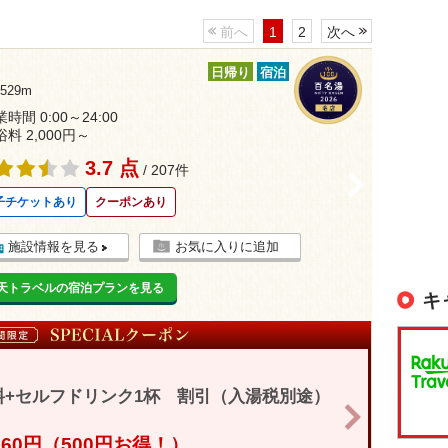
前へ
1
2
次へ
日帰り
宿泊
29m
時間 0:00～24:00
浴料 2,000円～
3.7 点
/ 207件
>
子チケットあり
クーポンあり
施設情報を見る
お気に入りに追加
天トラベルの宿泊プランを見る
キ
+セルフドリンク1杯 割引（入湯税別途）
>
,760円（500円お得！）