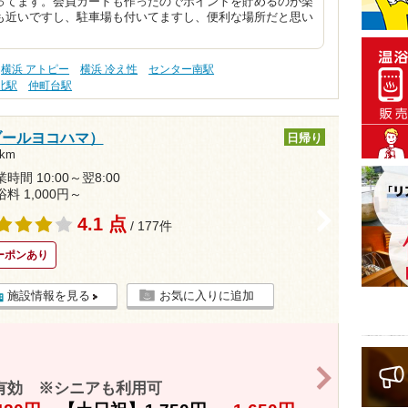
ってます。会員カードも作ったのでポイントを貯めるのが楽
も近いですし、駐車場も付いてますし、便利な場所だと思い
横浜 アトピー
横浜 冷え性
センター南駅
北駅
仲町台駅
パリブールヨコハマ）
日帰り
km
時間 10:00～翌8:00
浴料 1,000円～
>
4.1 点
/ 177件
ーポンあり
施設情報を見る
お気に入りに追加
>
有効 ※シニアも利用可