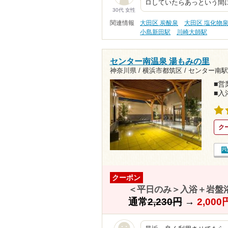
ロしていたらあっという間
30代 女性
関連情報
大田区 炭酸泉
大田区 塩化物
小島新田駅
川崎大師駅
センター南温泉 湯もみの里
神奈川県 / 横浜市都筑区 /
センター南駅4
■営業
■入
ク
クーポン
＜平日のみ＞入浴＋岩盤
通常
2,230円
→
2,00