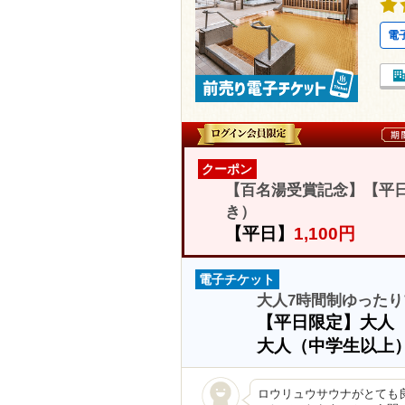
電
クーポン
【百名湯受賞記念】【平日
き）
【平日】
1,100円
電子チケット
大人7時間制ゆったり
【平日限定】大人
大人（中学生以上
ロウリュウサウナがとても