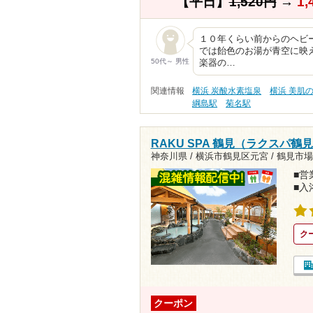
【平日】
1,520円
→
1,
１０年くらい前からのヘビ
では飴色のお湯が青空に映
50代～ 男性
楽器の…
関連情報
横浜 炭酸水素塩泉
横浜 美肌
綱島駅
菊名駅
RAKU SPA 鶴見（ラクスパ鶴
神奈川県 / 横浜市鶴見区元宮 /
鶴見市場駅
■営業
■入
ク
クーポン