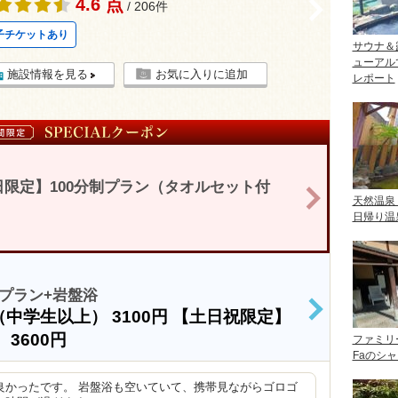
4.6 点
>
/ 206件
子チケットあり
サウナ＆
ューアル
施設情報を見る
お気に入りに追加
レポート
限定】100分制プラン（タオルセット付
>
天然温泉
日帰り温
プラン+岩盤浴
（中学生以上）
3100円
【土日祝限定】
>
）
3600円
ファミリ
Faのシ
良かったです。 岩盤浴も空いていて、携帯見ながらゴロゴ