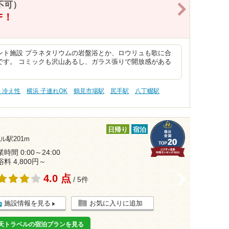
不可）
>
F！
ント施設 プラネタリウムの岩盤浴とか、ロウリュも歌に合
です。 コミックも沢山あるし、ガラス張りで開放感がある
 冷え性
横浜 子連れOK
鶴見市場駅
尻手駅
八丁畷駅
日帰り
宿泊
駅201m
時間 0:00～24:00
浴料 4,800円～
4.0 点
>
/ 5件
施設情報を見る
お気に入りに追加
天トラベルの宿泊プランを見る