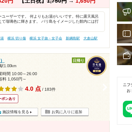
420円
【土日祝】
1,750円
→
1,650円
ーユーザーです。 何よりもお湯がいいです。特に露天風呂
えて瑠璃色に輝きます。 バリ島をイメージした館内には打
の湯
横浜 切り傷
横浜 女子旅・女子会
新綱島駅
大倉山駅
見）
日帰り
1.00km
時間 10:00～26:00
浴料 1,050円～
ニフ
>
4.0 点
/ 183件
お
ーポンあり
施設情報を見る
お気に入りに追加