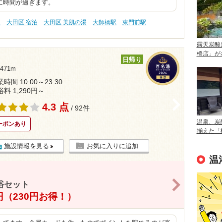
に時間が過ぎます。
泉
大田区 宿泊
大田区 美肌の湯
大師橋駅
東門前駅
露天炭酸
橋店」が
日帰り
71m
時間 10:00～23:30
浴料 1,290円～
>
4.3 点
/ 92件
温泉、炭
ーポンあり
揃えた「
施設情報を見る
お気に入りに追加
温
>
浴セット
0円（230円お得！）