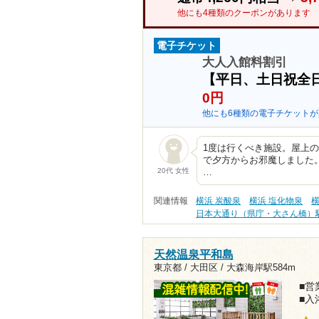
他にも4種類のクーポンがあります
電子チケット
大人入館料割引
【平日、土日祝全
0円
他にも6種類の電子チケットが
1度は行くべき施設。屋上の足
で夕方からお邪魔しました
20代 女性
…
関連情報
横浜 炭酸泉
横浜 塩化物泉
横
日本大通り（県庁・大さん橋）
天然温泉平和島
東京都 / 大田区 /
大森海岸駅584m
■営業
■入