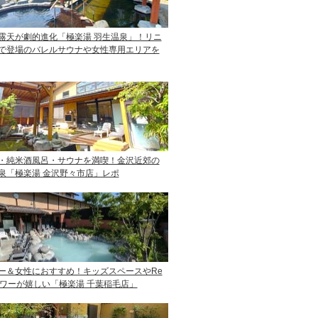
露天が劇的進化「極楽湯 羽生温泉」！リニ
で登場のバレルサウナや女性専用エリアを
・純米酒風呂・サウナを満喫！金沢近郊の
泉「極楽湯 金沢野々市店」レポ
ー＆女性におすすめ！キッズスペースやRe
ャワーが嬉しい「極楽湯 千葉稲毛店」