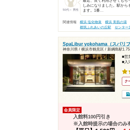
最近、良く利用させてもら
しみになりました。駅から
50代～ 男性
ます。1番…
関連情報
横浜 塩化物泉
横浜 美肌の湯
都筑ふれあいの丘駅
センター
SpaLibur yokohama（ス
神奈川県 / 横浜市鶴見区 /
新綱島駅1.75
■営業
■入
ク
会員限定
入館料100円引き
※入館時提示の場合のみ