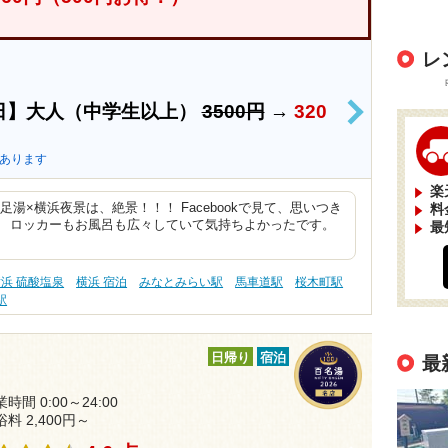
レ
日】大人（中学生以上）
3500円
→
320
>
あります
楽
湯×横浜夜景は、絶景！！！ Facebookで見て、思いつき
料
。 ロッカーもお風呂も広々していて気持ちよかったです。
最
浜 硫酸塩泉
横浜 宿泊
みなとみらい駅
馬車道駅
桜木町駅
駅
日帰り
宿泊
最
時間 0:00～24:00
浴料 2,400円～