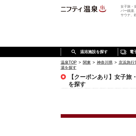
女子旅・
パー銭湯
サウナ、
温浴施設を探す
電
温泉TOP
>
関東
>
神奈川県
>
京浜急行
湯を探す
【クーポンあり】女子旅
を探す