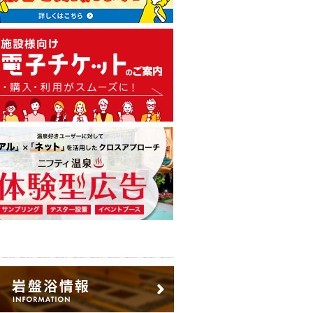
温泉・日帰り温泉・スーパー銭
広告出稿のご案内