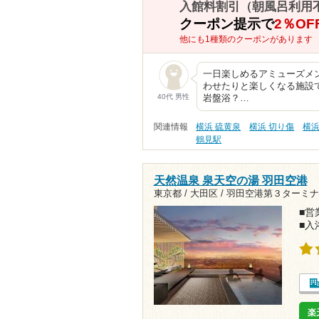
入館料割引（朝風呂利用
クーポン提示で
2％OF
他にも1種類のクーポンがあります
一日楽しめるアミューズメ
わせたりと楽しくなる施設
40代 男性
岩盤浴？…
関連情報
横浜 硫黄泉
横浜 切り傷
横浜
鶴見駅
天然温泉 泉天空の湯 羽田空港
東京都 / 大田区 /
羽田空港第３ターミナル
■営業
■入
楽