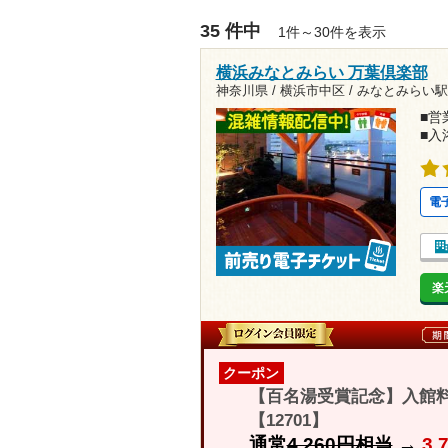
35 件中
1件～30件を表示
横浜みなとみらい 万葉倶楽部
神奈川県 / 横浜市中区 /
みなとみらい駅5
■営業
■入
電
楽
クーポン
【百名湯受賞記念】入館料
【12701】
通常
4,260円相当
→
3