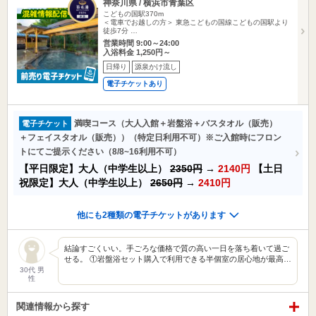
神奈川県 / 横浜市青葉区
こどもの国駅370m
＜電車でお越しの方＞ 東急こどもの国線こどもの国駅より
徒歩7分 …
営業時間 9:00～24:00
入浴料金 1,250円～
日帰り
源泉かけ流し
電子チケットあり
満喫コース（大人入館＋岩盤浴＋バスタオル（販売）
電子チケット
＋フェイスタオル（販売））（特定日利用不可）※ご入館時にフロン
トにてご提示ください（8/8~16利用不可）
【平日限定】大人（中学生以上）
2350円
→
2140円
【土日
祝限定】大人（中学生以上）
2650円
→
2410円
他にも2種類の電子チケットがあります
結論すごくいい。手ごろな価格で質の高い一日を落ち着いて過ご
せる。 ①岩盤浴セット購入で利用できる半個室の居心地が最高…
30代 男
性
関連情報から探す