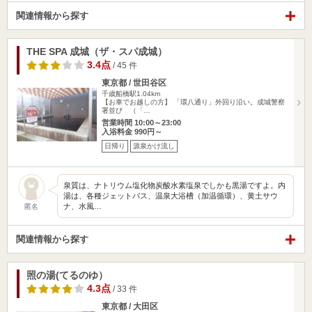
関連情報から探す
THE SPA 成城（ザ・スパ成城）
3.4点
/ 45 件
東京都 / 世田谷区
千歳船橋駅1.04km
【お車でお越しの方】 「環八通り」外回り沿い。成城警察
署並び （「…
営業時間 10:00～23:00
入浴料金 990円～
日帰り
源泉かけ流し
泉質は、ナトリウム塩化物炭酸水素塩泉でしかも黒湯ですよ。内
湯は、各種ジェットバス、温泉大浴槽（加温循環）、黄土サウ
ナ、水風…
匿名
関連情報から探す
照の湯(てるのゆ）
4.3点
/ 33 件
東京都 / 大田区