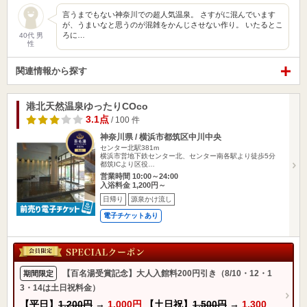
言うまでもない神奈川での超人気温泉。 さすがに混んでいます
が、うまいなと思うのが混雑をかんじさせない作り。 いたるとこ
ろに…
40代 男
性
関連情報から探す
港北天然温泉ゆったりCOco
3.1点
/ 100 件
神奈川県 / 横浜市都筑区中川中央
センター北駅381m
横浜市営地下鉄センター北、センター南各駅より徒歩5分
都筑ICより区役…
営業時間 10:00～24:00
入浴料金 1,200円～
日帰り
源泉かけ流し
電子チケットあり
【百名湯受賞記念】大人入館料200円引き（8/10・12・1
期間限定
3・14は土日祝料金）
【平日】
1,200円
→
1,000円
【土日祝】
1,500円
→
1,300