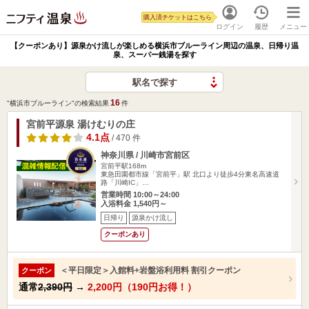
購入済チケットはこちら
ログイン
履歴
メニュー
【クーポンあり】源泉かけ流しが楽しめる横浜市ブルーライン周辺の温泉、日帰り温
泉、スーパー銭湯を探す
駅名で探す
16
"横浜市ブルーライン"の検索結果
件
宮前平源泉 湯けむりの庄
4.1点
/ 470 件
神奈川県 / 川崎市宮前区
宮前平駅168m
東急田園都市線「宮前平」駅 北口より徒歩4分東名高速道
路「川崎IC」…
営業時間 10:00～24:00
入浴料金 1,540円～
日帰り
源泉かけ流し
クーポンあり
＜平日限定＞入館料+岩盤浴利用料 割引クーポン
クーポン
通常
2,390円
→
2,200円（190円お得！）