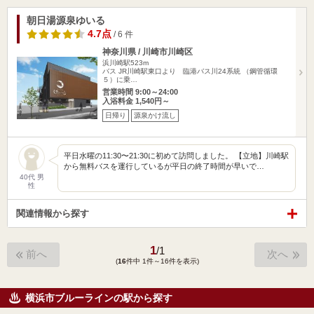
朝日湯源泉ゆいる
4.7点
/ 6 件
神奈川県 / 川崎市川崎区
浜川崎駅523m
バス JR川崎駅東口より 臨港バス川24系統 （鋼管循環
５）に乗…
営業時間 9:00～24:00
入浴料金 1,540円～
日帰り
源泉かけ流し
平日水曜の11:30〜21:30に初めて訪問しました。 【立地】川崎駅
から無料バスを運行しているが平日の終了時間が早いで…
40代 男
性
関連情報から探す
1
/
1
前へ
次へ
(
16
件中 1件～16件を表示)
横浜市ブルーラインの駅から探す