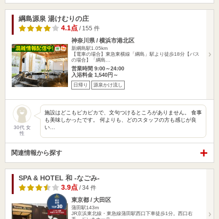
綱島源泉 湯けむりの庄
4.1点
/ 155 件
神奈川県 / 横浜市港北区
新綱島駅1.05km
【電車の場合】東急東横線「綱島」駅より徒歩18分【バス
の場合】「綱島…
営業時間 9:00～24:00
入浴料金 1,540円～
日帰り
源泉かけ流し
施設はどこもピカピカで、文句つけるところがありません。 食事
も美味しかったです。 何よりも、どのスタッフの方も感じが良
い…
30代 女
性
関連情報から探す
SPA & HOTEL 和 -なごみ-
3.9点
/ 34 件
東京都 / 大田区
蒲田駅143m
JR京浜東北線・東急線蒲田駅西口下車徒歩1分。西口右