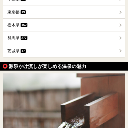
東京都
19
栃木県
152
群馬県
277
茨城県
17
源泉かけ流しが楽しめる温泉の魅力