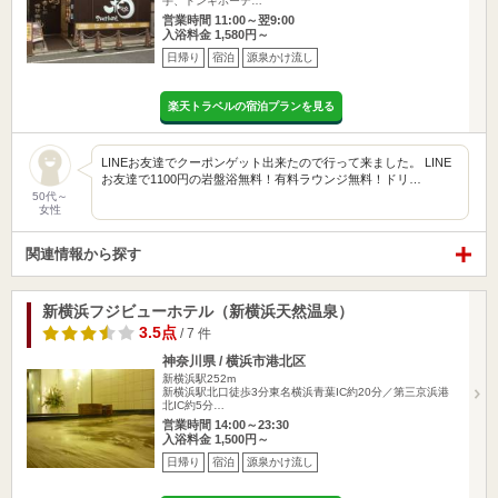
手、ドンキホーテ…
営業時間 11:00～翌9:00
入浴料金 1,580円～
日帰り
宿泊
源泉かけ流し
楽天トラベルの宿泊プランを見る
LINEお友達でクーポンゲット出来たので行って来ました。 LINE
お友達で1100円の岩盤浴無料！有料ラウンジ無料！ドリ…
50代～
女性
関連情報から探す
新横浜フジビューホテル（新横浜天然温泉）
3.5点
/ 7 件
神奈川県 / 横浜市港北区
新横浜駅252m
新横浜駅北口徒歩3分東名横浜青葉IC約20分／第三京浜港
北IC約5分…
営業時間 14:00～23:30
入浴料金 1,500円～
日帰り
宿泊
源泉かけ流し