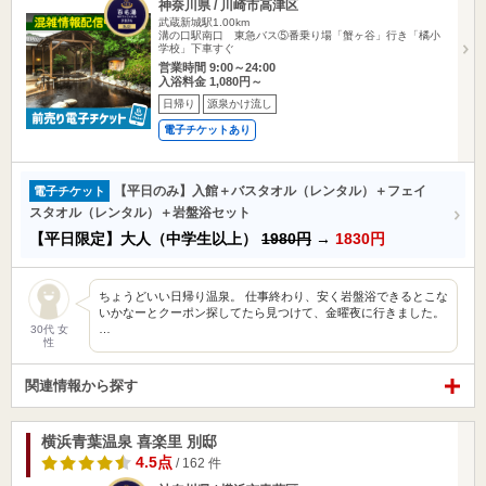
神奈川県 / 川崎市高津区
武蔵新城駅1.00km
溝の口駅南口 東急バス⑤番乗り場「蟹ヶ谷」行き「橘小
学校」下車すぐ
営業時間 9:00～24:00
入浴料金 1,080円～
日帰り
源泉かけ流し
電子チケットあり
【平日のみ】入館＋バスタオル（レンタル）＋フェイ
電子チケット
スタオル（レンタル）＋岩盤浴セット
【平日限定】大人（中学生以上）
1980円
→
1830円
ちょうどいい日帰り温泉。 仕事終わり、安く岩盤浴できるとこな
いかなーとクーポン探してたら見つけて、金曜夜に行きました。
…
30代 女
性
関連情報から探す
横浜青葉温泉 喜楽里 別邸
4.5点
/ 162 件