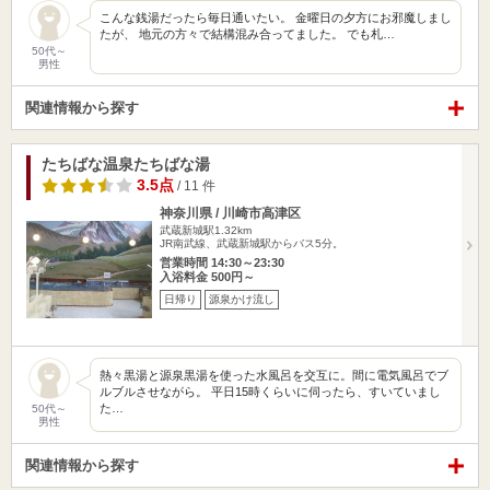
こんな銭湯だったら毎日通いたい。 金曜日の夕方にお邪魔しまし
たが、 地元の方々で結構混み合ってました。 でも札…
50代～
男性
関連情報から探す
たちばな温泉たちばな湯
3.5点
/ 11 件
神奈川県 / 川崎市高津区
武蔵新城駅1.32km
JR南武線、武蔵新城駅からバス5分。
営業時間 14:30～23:30
入浴料金 500円～
日帰り
源泉かけ流し
熱々黒湯と源泉黒湯を使った水風呂を交互に。間に電気風呂でブ
ルブルさせながら。 平日15時くらいに伺ったら、すいていまし
た…
50代～
男性
関連情報から探す