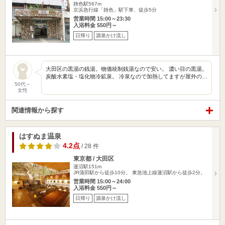
雑色駅567m
京浜急行線「雑色」駅下車、徒歩5分
営業時間 15:00～23:30
入浴料金 550円～
日帰り
源泉かけ流し
大田区の黒湯の銭湯。物価統制銭湯なので安い。 濃い目の黒湯。
炭酸水素塩・塩化物冷鉱泉。 冷泉なので加熱してますが屋外の…
50代～
女性
関連情報から探す
はすぬま温泉
4.2点
/ 28 件
東京都 / 大田区
蓮沼駅151m
JR蒲田駅から徒歩10分。 東急池上線蓮沼駅から徒歩2分。
営業時間 15:00～24:00
入浴料金 550円～
日帰り
源泉かけ流し