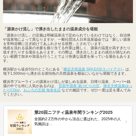
「源泉かけ流し」で湧き出したままの温泉成分を堪能
「源泉かけ流し」の定義は明確温泉法で定められているわけではなく、自治体
や温泉地によって異なりますが、一般社団法人日本温泉協会では「新しい源泉
を常時浴槽に注ぎ続けてあふれさせる状態」とされています。
地底を流れる温泉の水脈を掘り当てる作業は難しく、源泉の温度が高すぎたり
低すぎたりする場合もあります。その際は、湧き出したままの成分が損なわれ
ない範囲で加水や加温を行うことでより快適な温度を保っている場合もありま
す。
横浜駅から徒歩5分のところにある「
横浜天然温泉 SPA EAS(スパイアス)
」は、
地下1,500mから湧き出る琥珀色の天然温泉を都会にいながら堪能できます。
横浜市ブルーラインの源泉かけ流しが楽しめる温泉、日帰り温泉、スーパー銭
湯の中でも特に人気があるのは、
宮前平源泉 湯けむりの庄
、
港北天然温泉ゆっ
たりCOco
、
おふろの王様 海老名店
などの施設です。ぜひ一度は足を運んでみ
てください。
第20回ニフティ温泉年間ランキング2025
全国約2.2万件の中から頂点に選ばれた、2025年の人
気施設は…