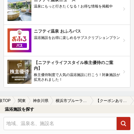
温泉にもっと行きたくなる！お得な情報を掲載中
ニフティ温泉 おふろパス
温浴施設をお得に楽しめるサブスクリプションプラン
【ニフティライフスタイル株主優待のご案
内】
株主優待制度で人気の温浴施設に行こう！対象施設が
拡充されました！
泉TOP
関東
神奈川県
横浜市ブルーライン
【クーポンあり】源泉かけ流しが楽しめる横浜市ブルーライン周辺の温泉、日帰り温泉、スーパー銭湯を探す
温浴施設を探す