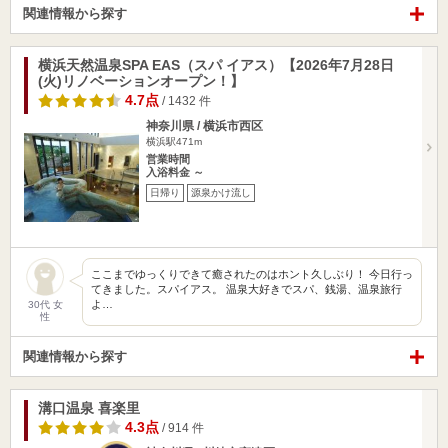
関連情報から探す
横浜天然温泉SPA EAS（スパ イアス）【2026年7月28日
(火)リノベーションオープン！】
4.7点
/ 1432 件
神奈川県 / 横浜市西区
横浜駅471m
営業時間
入浴料金 ～
日帰り
源泉かけ流し
ここまでゆっくりできて癒されたのはホント久しぶり！ 今日行っ
てきました。スパイアス。 温泉大好きでスパ、銭湯、温泉旅行
よ…
30代 女
性
関連情報から探す
溝口温泉 喜楽里
4.3点
/ 914 件