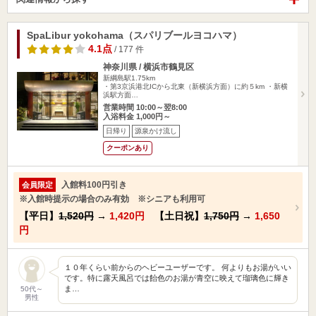
SpaLibur yokohama（スパリブールヨコハマ）
4.1点
/ 177 件
神奈川県 / 横浜市鶴見区
新綱島駅1.75km
・第3京浜港北ICから北東（新横浜方面）に約５km ・新横
浜駅方面…
営業時間 10:00～翌8:00
入浴料金 1,000円～
日帰り
源泉かけ流し
クーポンあり
入館料100円引き
会員限定
※入館時提示の場合のみ有効 ※シニアも利用可
【平日】
1,520円
→
1,420円
【土日祝】
1,750円
→
1,650
円
１０年くらい前からのヘビーユーザーです。 何よりもお湯がいい
です。特に露天風呂では飴色のお湯が青空に映えて瑠璃色に輝き
ま…
50代～
男性