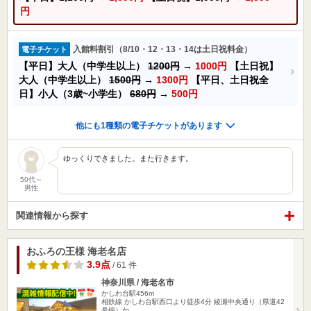
円
入館料割引（8/10・12・13・14は土日祝料金）
電子チケット
【平日】大人（中学生以上）
1200円
→
1000円
【土日祝】
大人（中学生以上）
1500円
→
1300円
【平日、土日祝全
日】小人（3歳~小学生）
680円
→
500円
他にも1種類の電子チケットがあります
ゆっくりできました。また行きます。
50代～
男性
関連情報から探す
おふろの王様 海老名店
3.9点
/ 61 件
神奈川県 / 海老名市
かしわ台駅456m
相鉄線 かしわ台駅西口より徒歩4分 綾瀬中央通り（県道42
号線）か…