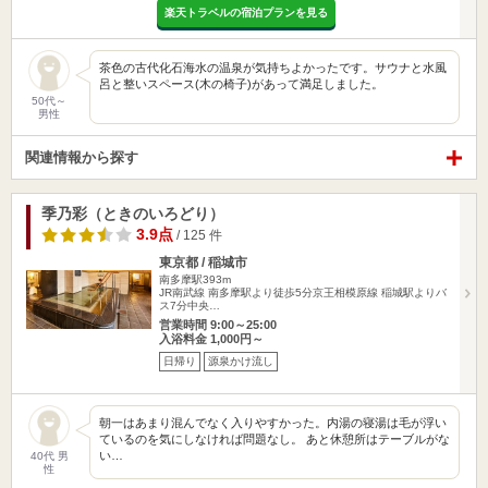
楽天トラベルの宿泊プランを見る
茶色の古代化石海水の温泉が気持ちよかったです。サウナと水風
呂と整いスペース(木の椅子)があって満足しました。
50代～
男性
関連情報から探す
季乃彩（ときのいろどり）
3.9点
/ 125 件
東京都 / 稲城市
南多摩駅393m
JR南武線 南多摩駅より徒歩5分京王相模原線 稲城駅よりバ
ス7分中央…
営業時間 9:00～25:00
入浴料金 1,000円～
日帰り
源泉かけ流し
朝一はあまり混んでなく入りやすかった。内湯の寝湯は毛が浮い
ているのを気にしなければ問題なし。 あと休憩所はテーブルがな
い…
40代 男
性