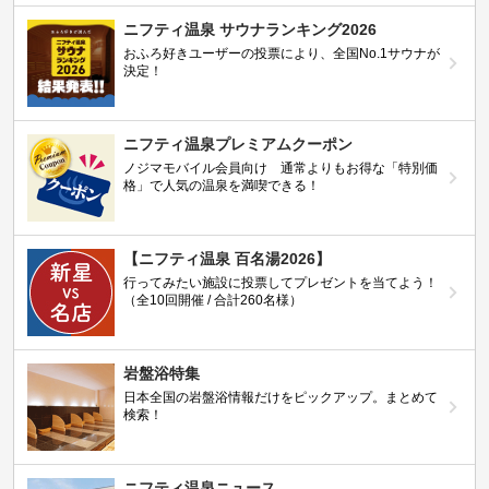
ニフティ温泉 サウナランキング2026
おふろ好きユーザーの投票により、全国No.1サウナが
決定！
ニフティ温泉プレミアムクーポン
ノジマモバイル会員向け 通常よりもお得な「特別価
格」で人気の温泉を満喫できる！
【ニフティ温泉 百名湯2026】
行ってみたい施設に投票してプレゼントを当てよう！
（全10回開催 / 合計260名様）
岩盤浴特集
日本全国の岩盤浴情報だけをピックアップ。まとめて
検索！
ニフティ温泉ニュース