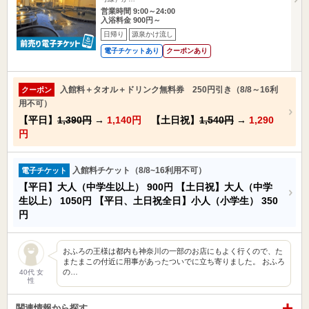
営業時間 9:00～24:00
入浴料金 900円～
日帰り
源泉かけ流し
電子チケットあり
クーポンあり
入館料＋タオル＋ドリンク無料券 250円引き（8/8～16利
クーポン
用不可）
【平日】
1,390円
→
1,140円
【土日祝】
1,540円
→
1,290
円
入館料チケット（8/8~16利用不可）
電子チケット
【平日】大人（中学生以上）
900円
【土日祝】大人（中学
生以上）
1050円
【平日、土日祝全日】小人（小学生）
350
円
おふろの王様は都内も神奈川の一部のお店にもよく行くので、た
またまこの付近に用事があったついでに立ち寄りました。 おふろ
の…
40代 女
性
関連情報から探す