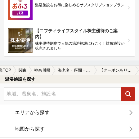
温浴施設をお得に楽しめるサブスクリプションプラン
【ニフティライフスタイル株主優待のご案
内】
株主優待制度で人気の温浴施設に行こう！対象施設が
拡充されました！
泉TOP
関東
神奈川県
海老名・座間・綾瀬周辺
【クーポンあり】子連れOKな海老名・座間・綾瀬周辺の温泉、日帰り温泉、スーパー銭湯おすすめ
温浴施設を探す
エリアから探す
地図から探す