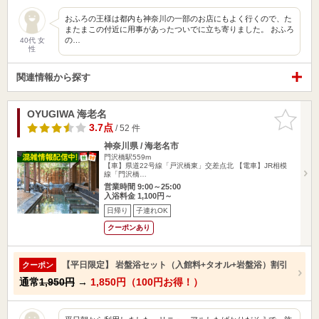
おふろの王様は都内も神奈川の一部のお店にもよく行くので、た
またまこの付近に用事があったついでに立ち寄りました。 おふろ
の…
40代 女
性
関連情報から探す
OYUGIWA 海老名
お気に入
りに追加
3.7点
/ 52 件
神奈川県 / 海老名市
門沢橋駅559m
【車】県道22号線「戸沢橋東」交差点北 【電車】JR相模
線「門沢橋…
営業時間 9:00～25:00
入浴料金 1,100円～
日帰り
子連れOK
クーポンあり
【平日限定】 岩盤浴セット（入館料+タオル+岩盤浴）割引
クーポン
通常
1,950円
→
1,850円（100円お得！）