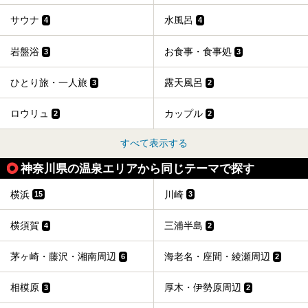
（以下、龍宮殿本館）」と、旅館としての「箱根 芦ノ湖畔
蛸川温泉 龍宮殿（以下、龍宮殿）」の両方の魅力をたっぷ
サウナ
水風呂
4
4
りお伝えします！
ここは箱根神社、九頭龍神社、白龍神社、箱根元宮と箱根の
4つの神社に囲まれたパワースポットです。
岩盤浴
お食事・食事処
3
3
───
提供元：株式会社西武・プリンスホテルズワールドワイド
【PR】
ひとり旅・一人旅
露天風呂
3
2
この記事は箱根 芦ノ湖畔蛸川温泉 龍宮殿のPR記事です。
ロウリュ
カップル
2
2
すべて表示する
神奈川県の温泉エリアから同じテーマで探す
横浜
川崎
15
3
横須賀
三浦半島
4
2
茅ヶ崎・藤沢・湘南周辺
海老名・座間・綾瀬周辺
6
2
相模原
厚木・伊勢原周辺
3
2