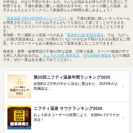
や外泊は、やはり不安が大きいもの。そんなお悩みをお持ちの方でも安心して
利用できる、子連れ家族に優しい温泉がおすすめ。せっかくの癒しの温泉、お
子さんも大人もリラックスして家族団らんの時間を楽しみましょう！
「
美楽温泉 SPA-HERBS(スパハーブス)
」は、子連れ家族に嬉しいキッズルーム
が用意されており、小さなお子さんがいても安心して過ごすことができます。
また、リラックススペースやコミックスペースでゆったりすることもできま
す。
草加駅・竹ノ塚駅より送迎バスがある「
竜泉寺の湯 草加谷塚店
」では、ちびっ
この湯(天然温泉)は、おむつの取れていない小さなお子様が入れるお風呂もご用
意。キッズコーナーもあり家族みんなで温泉を楽しむことができます。
海老名・座間・綾瀬周辺の子連れOKな温泉、日帰り温泉、スーパー銭湯の中で
も特に人気があるのは、
おふろの王様 海老名店
、
OYUGIWA 海老名
などの施設
です。ぜひ一度は足を運んでみてください。
第20回ニフティ温泉年間ランキング2025
全国約2.2万件の中から頂点に選ばれた、2025年の人
気施設は…
ニフティ温泉 サウナランキング2026
おふろ好きユーザーの投票により、全国No.1サウナが
決定！