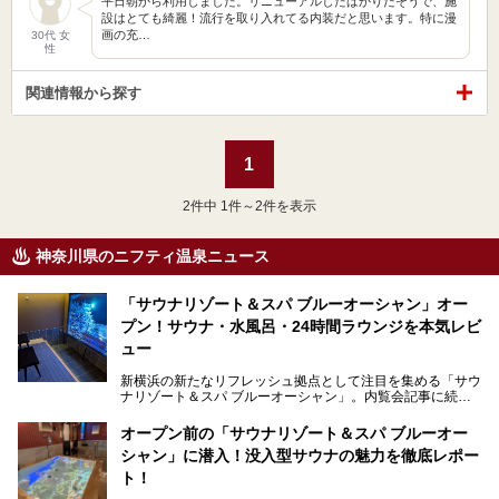
平日朝から利用しました。リニューアルしたばかりだそうで、施
設はとても綺麗！流行を取り入れてる内装だと思います。特に漫
画の充…
30代 女
性
関連情報から探す
1
2
件中 1件～2件を表示
神奈川県のニフティ温泉ニュース
「サウナリゾート＆スパ ブルーオーシャン」オー
プン！サウナ・水風呂・24時間ラウンジを本気レビ
ュー
新横浜の新たなリフレッシュ拠点として注目を集める「サウ
ナリゾート＆スパ ブルーオーシャン」。内覧会記事に続
き、今回は実際に体験してみたリアルな様子をレポートしま
す。サウナや水風呂の気持ちよさはもちろん、リラックスス
オープン前の「サウナリゾート＆スパ ブルーオー
ペースの過ごしやすさまで徹底チェック。新横浜エリアで日
シャン」に潜入！没入型サウナの魅力を徹底レポー
常の疲れをリセットしたい人、ライブやスポーツ観戦遠征組
は必見です。
ト！