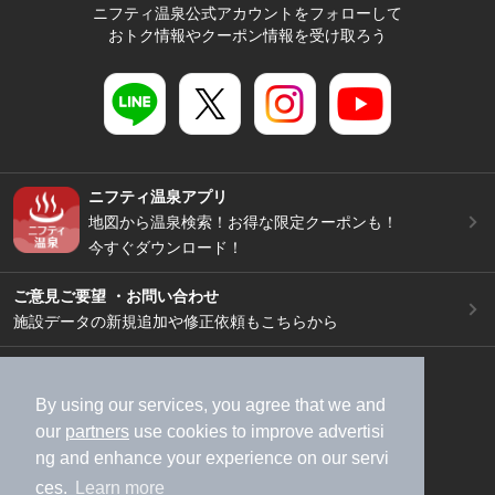
ニフティ温泉公式アカウントをフォローして
おトク情報やクーポン情報を受け取ろう
ニフティ温泉アプリ
地図から温泉検索！お得な限定クーポンも！
今すぐダウンロード！
ご意見ご要望 ・お問い合わせ
施設データの新規追加や修正依頼もこちらから
スマートフォン
/
PC
加盟店募集（資料請求）
広告出稿のご案内
By using our services, you agree that we and
our
partners
use cookies to improve advertisi
利用規約
ライフスタイルMEMBERS+規約
ng and enhance your experience on our servi
特定商取引法に基づく表記
ヘルプ
採用情報
ces.
Learn more
運営会社
個人情報保護ポリシー