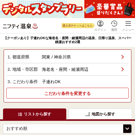
購入済チケットはこちら
ログイン
履歴
メニュー
【クーポンあり】子連れOKな海老名・座間・綾瀬周辺の温泉、日帰り温泉、スーパー
銭湯おすすめ2選
1. 都道府県
関東 / 神奈川県
2. 地域・市区郡
海老名・座間・綾瀬周辺
3. こだわり条件
子連れOK
こだわり条件を変更する
リストから探す
地図から探す