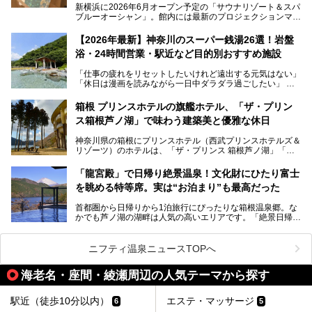
新横浜に2026年6月オープン予定の「サウナリゾート＆スパ
ブルーオーシャン」。館内には最新のプロジェクションマッ
ピングが多用され、まるで世界を旅しているかのような圧倒
的な“没入感（イマーシブ）”を体験できます。
【2026年最新】神奈川のスーパー銭湯26選！岩盤
浴・24時間営業・駅近など目的別おすすめ施設
「仕事の疲れをリセットしたいけれど遠出する元気はない」
今回は、そんな大注目の施設に一足先にお邪魔し、その全貌
「休日は漫画を読みながら一日中ダラダラ過ごしたい」
を見学させていただきました！
「子ども連れでも気兼ねなく、家事を忘れてリフレッシュし
たい」
サウナ室の中に咲き誇る桜、魚たちが泳ぐ水風呂、そしてバ
箱根 プリンスホテルの旗艦ホテル、「ザ・プリン
リのビーチを思わせる休憩スペース…。驚きの連続だった館
ス箱根芦ノ湖」で味わう建築美と優雅な休日
そんな「癒やされたい」という願いを叶えてくれるのが、神
内の様子をレポートします！
奈川県のスーパー銭湯。
神奈川県の箱根にプリンスホテル（西武プリンスホテルズ＆
神奈川県には、サウナや岩盤浴、一日中遊べるエンタメ施設
リゾーツ）のホテルは、「ザ・プリンス 箱根芦ノ湖」「芦
など、“非日常”を味わえるスーパー銭湯が数多く揃っていま
ノ湖畔 蛸川温泉 龍宮殿」「箱根湯の花プリンスホテル」
す。しかし、選択肢が多いからこそ「どの施設か迷ってしま
「箱根仙石原プリンスホテル」と4軒あり、今回ご紹介する
う」という人も多いはず。
「龍宮殿」で日帰り絶景温泉！文化財にひたり富士
「ザ・プリンス 箱根芦ノ湖」は、その中でもフラッグシッ
を眺める特等席。実は“お泊まり”も最高だった
プ（旗艦）に位置づけられる特別なホテルです。
そこで今回は、神奈川県内の人気施設26選を「安さ」「岩
盤浴・漫画の充実度」「景色の良さ」「高級感」「深夜営
首都圏から日帰りから1泊旅行にぴったりな箱根温泉郷。な
昭和の日本を代表する建築家の一人、村野藤吾が芦ノ湖の畔
業」「駅近」など、目的別に厳選して紹介します。
かでも芦ノ湖の湖畔は人気の高いエリアです。「絶景日帰り
に建てた桃源郷のようなホテルがここ。自家源泉の温泉や、
今の気分にぴったりの施設を見つけて、最高のリフレッシュ
温泉 龍宮殿本館」は、露天風呂から芦ノ湖と富士山の両方
こだわりぬいた食もあわせて、このホテルの魅力をレポート
時間を過ごす参考にしていただけますと幸いです。
が楽しめるまさに眺望自慢の日帰り温泉。
します。
ニフティ温泉ニュースTOPへ
そしてここは全24室の「箱根 芦ノ湖畔蛸川温泉 龍宮殿」と
───
して宿泊もできます。宿泊者は「龍宮殿本館」の営業時間に
提供元：株式会社西武・プリンスホテルズワールドワイド
海老名・座間・綾瀬周辺の人気テーマから探す
加えて、朝6時からの宿泊者専用時間帯にも「龍宮殿本館」
【PR】
のお風呂が利用できます。
この記事はザ・プリンス 箱根芦ノ湖のPR記事です。
駅近（徒歩10分以内）
エステ・マッサージ
6
5
今回は日帰り温泉としての「絶景日帰り温泉 龍宮殿本館