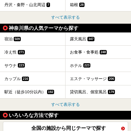
丹沢・秦野・山北周辺
箱根
7
28
すべて表示する
神奈川県の人気テーマから探す
宿泊
露天風呂
509
347
冷え性
お食事・食事処
271
248
サウナ
ホテル
223
223
カップル
エステ・マッサージ
216
206
駅近（徒歩10分以内）
貸切風呂、個室風呂
192
179
すべて表示する
いろいろな方法で探す
全国の施設から同じテーマで探す