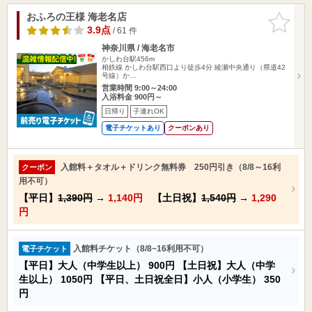
おふろの王様 海老名店
お気に入
りに追加
3.9点
/ 61 件
神奈川県 / 海老名市
かしわ台駅456m
相鉄線 かしわ台駅西口より徒歩4分 綾瀬中央通り（県道42
号線）か…
営業時間 9:00～24:00
入浴料金 900円～
日帰り
子連れOK
電子チケットあり
クーポンあり
入館料＋タオル＋ドリンク無料券 250円引き（8/8～16利
クーポン
用不可）
【平日】
1,390円
→
1,140円
【土日祝】
1,540円
→
1,290
円
入館料チケット（8/8~16利用不可）
電子チケット
【平日】大人（中学生以上）
900円
【土日祝】大人（中学
生以上）
1050円
【平日、土日祝全日】小人（小学生）
350
円