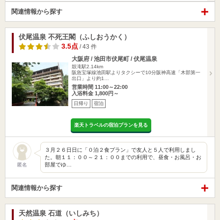
関連情報から探す
伏尾温泉 不死王閣（ふしおうかく）
3.5点
/ 43 件
大阪府 / 池田市伏尾町 / 伏尾温泉
鼓滝駅2.14km
阪急宝塚線池田駅よりタクシーで10分阪神高速「木部第一
出口」より約1…
営業時間 11:00～22:00
入浴料金 1,800円～
日帰り
宿泊
楽天トラベルの宿泊プランを見る
３月２６日日に「０泊２食プラン」で友人と５人で利用しまし
た。朝１１：００～２１：００までの利用で、昼食・お風呂・お
部屋でゆ…
匿名
関連情報から探す
天然温泉 石道（いしみち）