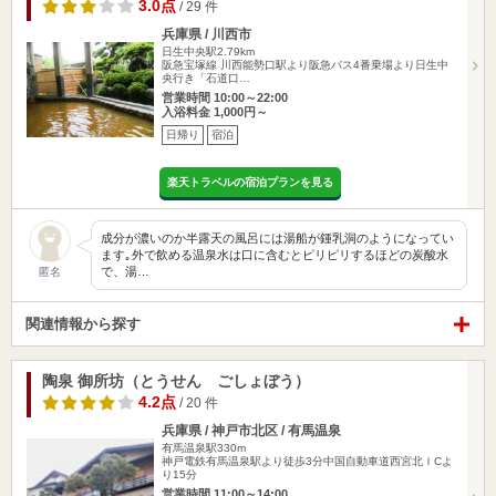
3.0点
/ 29 件
兵庫県 / 川西市
日生中央駅2.79km
阪急宝塚線 川西能勢口駅より阪急バス4番乗場より日生中
央行き「石道口…
営業時間 10:00～22:00
入浴料金 1,000円～
日帰り
宿泊
楽天トラベルの宿泊プランを見る
成分が濃いのか半露天の風呂には湯船が鍾乳洞のようになってい
ます｡外で飲める温泉水は口に含むとピリピリするほどの炭酸水
で、湯…
匿名
関連情報から探す
陶泉 御所坊（とうせん ごしょぼう）
4.2点
/ 20 件
兵庫県 / 神戸市北区 / 有馬温泉
有馬温泉駅330m
神戸電鉄有馬温泉駅より徒歩3分中国自動車道西宮北ＩCよ
り15分
営業時間 11:00～14:00