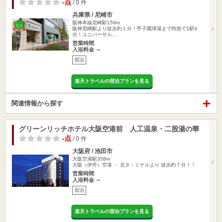
-点
/ 0 件
兵庫県 / 尼崎市
阪神本線尼崎駅159m
阪神尼崎駅より徒歩約１分！甲子園球場まで特急で1駅4
分！ユニバーサル…
営業時間
入浴料金 ～
宿泊
楽天トラベルの宿泊プランを見る
関連情報から探す
グリーンリッチホテル大阪空港前 人工温泉・二股湯の華
-点
/ 0 件
大阪府 / 池田市
大阪空港駅358m
大阪（伊丹）空港 ・ 北タ－ミナルより 徒歩約７分！！
営業時間
入浴料金 ～
宿泊
楽天トラベルの宿泊プランを見る