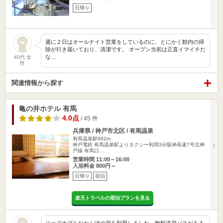
日帰り
週に２日はオールナイト営業をしているのに、とにかく館内の掃
除が行き届いており、清潔です。 オープン当初は正直イマイチだ
な…
40代 女
性
関連情報から探す
亀の井ホテル 有馬
4.0点
/ 45 件
兵庫県 / 神戸市北区 / 有馬温泉
有馬温泉駅662m
神戸電鉄 有馬温泉駅よりタクシー利用3分阪神高速7号北神
戸線 有馬口…
営業時間 11:00～16:00
入浴料金 800円～
日帰り
宿泊
楽天トラベルの宿泊プランを見る