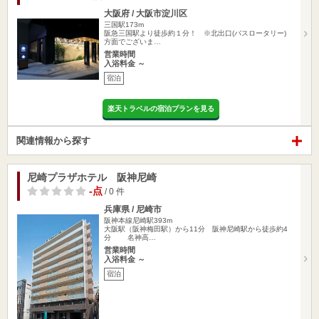
大阪府 / 大阪市淀川区
三国駅173m
阪急三国駅より徒歩約１分！ ※北出口(バスロータリー)
方面でございま…
営業時間
入浴料金 ～
宿泊
楽天トラベルの宿泊プランを見る
関連情報から探す
尼崎プラザホテル 阪神尼崎
-点
/ 0 件
兵庫県 / 尼崎市
阪神本線尼崎駅393m
大阪駅（阪神梅田駅）から11分 阪神尼崎駅から徒歩約4
分 名神高…
営業時間
入浴料金 ～
宿泊