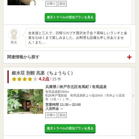
日帰り
宿泊
楽天トラベルの宿泊プランを見る
女友達と三人で、日帰りのプチ贅沢女子会？美味しいランチと金
泉を心ゆくまで楽しみました。お料理も設備も申し分ありませ
ん！また…
匿名
関連情報から探す
銀水荘 別館 兆楽（ちょうらく）
4.2点
/ 15 件
兵庫県 / 神戸市北区有馬町 / 有馬温泉
有馬温泉駅390m
私鉄神戸電鉄線 有馬温泉駅より徒歩8分（市内より送迎
有（1名～））中…
営業時間 11:30～22:00
入浴料金 ～
日帰り
宿泊
楽天トラベルの宿泊プランを見る