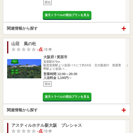
宿泊
楽天トラベルの宿泊プランを見る
関連情報から探す
山荘 風の杜
-点
/ 0 件
大阪府 / 箕面市
箕面駅979m
阪急箕面駅より送迎バスにて約10分 北大阪急行 箕面萱
野駅より送迎バ…
営業時間 12:00～20:30
入浴料金 1,100円～
宿泊
楽天トラベルの宿泊プランを見る
関連情報から探す
アスティルホテル新大阪 プレシャス
-点
/ 0 件