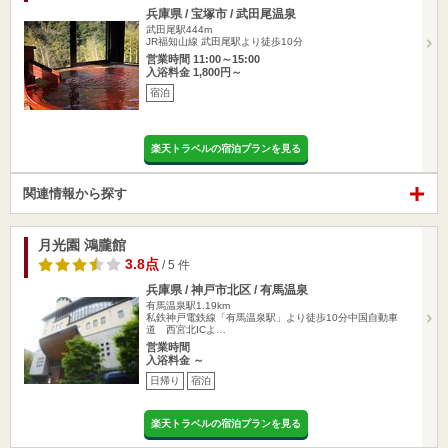
兵庫県 / 宝塚市 / 武田尾温泉
武田尾駅444m
JR福知山線 武田尾駅より徒歩10分
営業時間 11:00～15:00
入浴料金 1,800円～
宿泊
楽天トラベルの宿泊プランを見る
関連情報から探す
月光園 鴻朧館
3.8点
/ 5 件
兵庫県 / 神戸市北区 / 有馬温泉
有馬温泉駅1.19km
私鉄神戸電鉄線「有馬温泉駅」より徒歩10分中国自動車
道 西宮北ICよ…
営業時間
入浴料金 ～
日帰り
宿泊
楽天トラベルの宿泊プランを見る