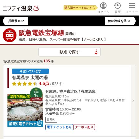
購入済チケットはこちら
ログイン
履歴
メニュー
兵庫県TOP
他の路線を選ぶ
阪急電鉄宝塚線
周辺の
温泉、日帰り温泉、スーパー銭湯を探す【クーポンあり】
駅名で探す
185
"阪急電鉄宝塚線"の検索結果
件
今空いています
有馬温泉 太閤の湯
4.5点
/ 923 件
兵庫県 / 神戸市北区 / 有馬温泉
有馬温泉駅495m
有馬温泉駅下車徒歩約7分 ※駅前より送迎バスあり西宮
北ICより約15…
営業時間 10:00～22:00
入浴料金 2,750円～
日帰り
電子チケットあり
クーポンあり