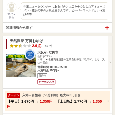
千里ニュータウンの中にあるパチンコ店を中心としたアミューズ
メント施設の中のお風呂屋さんです。ビーバーワールドという施
設の中…
50代～
男性
関連情報から探す
天然温泉 万博おゆば
2.9点
/ 147 件
大阪府 / 吹田市
山田駅773m
・車： ■ 名神高速道路＆近畿自動車道「吹田IC」より、又
は中国自…
営業時間 10:00～25:00
入浴料金 950円～
日帰り
クーポンあり
入浴＋岩盤浴（50分利用）最大420円引き
クーポン
【平日】
1,670円
→
1,350円
【土日祝】
1,770円
→
1,350
円