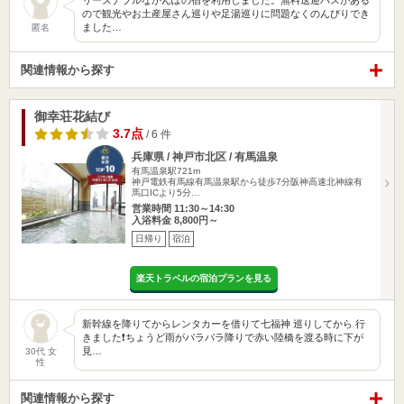
リーズナブルなかんぽの宿を利用しました。無料送迎バスがある
ので観光やお土産屋さん巡りや足湯巡りに問題なくのんびりでき
ました…
匿名
関連情報から探す
御幸荘花結び
3.7点
/ 6 件
兵庫県 / 神戸市北区 / 有馬温泉
有馬温泉駅721m
神戸電鉄有馬線有馬温泉駅から徒歩7分阪神高速北神線有
馬口ICより5分…
営業時間 11:30～14:30
入浴料金 8,800円～
日帰り
宿泊
楽天トラベルの宿泊プランを見る
新幹線を降りてからレンタカーを借りて七福神 巡りしてから 行
きました❗️ちょうど雨がパラパラ降りで赤い陸橋を渡る時に下が
見…
30代 女
性
関連情報から探す