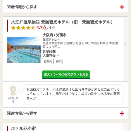
関連情報から探す
大江戸温泉物語 箕面観光ホテル（旧 箕面観光ホテル）
4.7点
/ 4 件
大阪府 / 箕面市
箕面駅442m
阪急電車箕面線 箕面駅より徒歩10分中国自動車道 中国池
田ICより国…
営業時間
入浴料金 ～
日帰り
宿泊
楽天トラベルの宿泊プランを見る
箕面観光ホテル、大江戸温泉は紅葉写真季節が来る度に必ず行く
ようにしています。施設だけでなく、坂道の途中にある栗の商店
さんが…
40代 男
性
関連情報から探す
ホテル花小宿