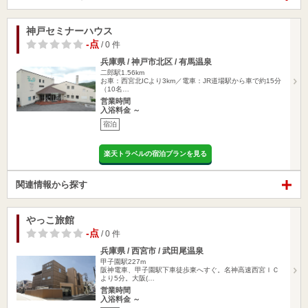
神戸セミナーハウス
-点
/ 0 件
兵庫県 / 神戸市北区 / 有馬温泉
二郎駅1.56km
お車：西宮北ICより3km／電車：JR道場駅から車で約15分
（10名…
営業時間
入浴料金 ～
宿泊
楽天トラベルの宿泊プランを見る
関連情報から探す
やっこ旅館
-点
/ 0 件
兵庫県 / 西宮市 / 武田尾温泉
甲子園駅227m
阪神電車、甲子園駅下車徒歩東へすぐ。名神高速西宮ＩＣ
より5分。大阪(…
営業時間
入浴料金 ～