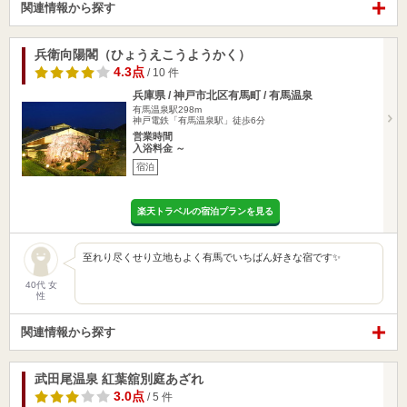
関連情報から探す
兵衛向陽閣（ひょうえこうようかく）
4.3点
/ 10 件
兵庫県 / 神戸市北区有馬町 / 有馬温泉
有馬温泉駅298m
神戸電鉄「有馬温泉駅」徒歩6分
営業時間
入浴料金 ～
宿泊
楽天トラベルの宿泊プランを見る
至れり尽くせり立地もよく有馬でいちばん好きな宿です✨
40代 女
性
関連情報から探す
武田尾温泉 紅葉舘別庭あざれ
3.0点
/ 5 件