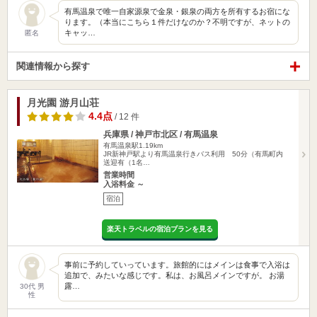
有馬温泉で唯一自家源泉で金泉・銀泉の両方を所有するお宿にな
ります。（本当にこちら１件だけなのか？不明ですが、ネットの
キャッ…
匿名
関連情報から探す
月光園 游月山荘
4.4点
/ 12 件
兵庫県 / 神戸市北区 / 有馬温泉
有馬温泉駅1.19km
JR新神戸駅より有馬温泉行きバス利用 50分（有馬町内
送迎有（1名…
営業時間
入浴料金 ～
宿泊
楽天トラベルの宿泊プランを見る
事前に予約していっています。旅館的にはメインは食事で入浴は
追加で、みたいな感じです。私は、お風呂メインですが。 お湯
露…
30代 男
性