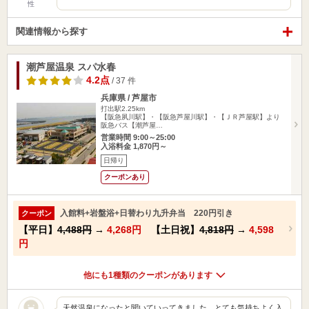
性
関連情報から探す
潮芦屋温泉 スパ水春
4.2点
/ 37 件
兵庫県 / 芦屋市
打出駅2.25km
【阪急夙川駅】・【阪急芦屋川駅】・【ＪＲ芦屋駅】より
阪急バス【潮芦屋…
営業時間 9:00～25:00
入浴料金 1,870円～
日帰り
クーポンあり
入館料+岩盤浴+日替わり九升弁当 220円引き
クーポン
【平日】
4,488円
→
4,268円
【土日祝】
4,818円
→
4,598
円
他にも1種類のクーポンがあります
天然温泉になったと聞いていってきました。とても気持ちよく入