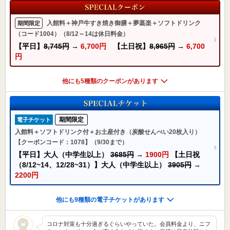
入館料＋神戸牛すき焼き御膳＋夢蒸楽＋ソフトドリンク
期間限定
（コード1004）（8/12～14は休日料金）
【平日】
8,745円
→
6,700円
【土日祝】
8,965円
→
6,700
円
他にも5種類のクーポンがあります
期間限定
電子チケット
入館料＋ソフトドリンク付＋お土産付き（炭酸せんべい20枚入り）
【クーポンコード：1078】（9/30まで）
【平日】大人（中学生以上）
3685円
→
1900円
【土日祝
（8/12~14、12/28~31）】大人（中学生以上）
3905円
→
2200円
他にも9種類の電子チケットがあります
コロナ対策も十分過ぎるぐらいやっていた。会員料金より、ニフ