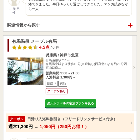
浴できました。半日ゆっくり過ごしてきました。マンガ読みなが
ら一人…
30代 男
性
関連情報から探す
有馬温泉 メープル有馬
4.5点
/ 6 件
兵庫県 / 神戸市北区
有馬温泉駅711m
有馬温泉駅より徒歩10分(送迎無し)西宮北ICより約20分西
宮山口南…
営業時間 9:00～21:00
入浴料金 1,300円～
日帰り
宿泊
クーポンあり
楽天トラベルの宿泊プランを見る
日帰り入浴料割引き（フリードリンクサービス付き）
クーポン
通常
1,300円
→
1,050円（250円お得！）