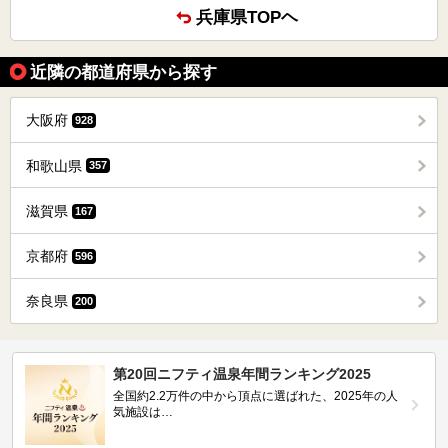
兵庫県TOPヘ
近隣の都道府県から探す
大阪府
928
和歌山県
357
滋賀県
167
京都府
596
奈良県
200
第20回ニフティ温泉年間ランキング2025
全国約2.2万件の中から頂点に選ばれた、2025年の人
気施設は…