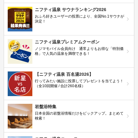
ニフティ温泉 サウナランキング2026
おふろ好きユーザーの投票により、全国No.1サウナが
決定！
ニフティ温泉プレミアムクーポン
ノジマモバイル会員向け 通常よりもお得な「特別価
格」で人気の温泉を満喫できる！
【ニフティ温泉 百名湯2026】
行ってみたい施設に投票してプレゼントを当てよう！
（全10回開催 / 合計260名様）
岩盤浴特集
日本全国の岩盤浴情報だけをピックアップ。まとめて
検索！