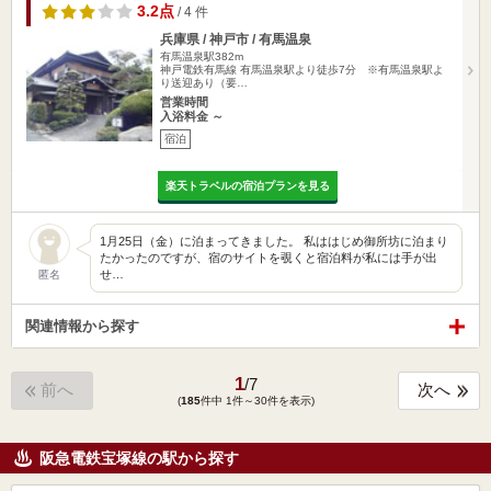
3.2点
/ 4 件
兵庫県 / 神戸市 / 有馬温泉
有馬温泉駅382m
神戸電鉄有馬線 有馬温泉駅より徒歩7分 ※有馬温泉駅よ
り送迎あり（要…
営業時間
入浴料金 ～
宿泊
楽天トラベルの宿泊プランを見る
1月25日（金）に泊まってきました。 私ははじめ御所坊に泊まり
たかったのですが、宿のサイトを覗くと宿泊料が私には手が出
せ…
匿名
関連情報から探す
1
/
7
前へ
次へ
(
185
件中 1件～30件を表示)
阪急電鉄宝塚線の駅から探す