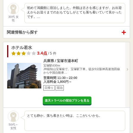
初めて鴻朧館に宿泊しました。外観は古さを感じますが、お出迎
えからお送りまでのおもてなしがとても落ち着いていて良かった
です。…
30代 女
性
関連情報から探す
ホテル若水
3.4点
/ 5 件
兵庫県 / 宝塚市湯本町
宝塚駅430m
JR福知山宝塚線で、宝塚駅下車、徒歩5分阪神高速池田線
から中国自動車…
営業時間 11:30～22:00
入浴料金 1,800円～
日帰り
宿泊
楽天トラベルの宿泊プランを見る
とても静か。落ち着きたい時は、ここがいいかも。
50代～
女性