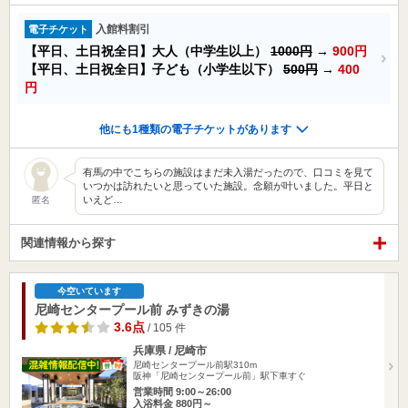
入館料割引
電子チケット
【平日、土日祝全日】大人（中学生以上）
1000円
→
900円
【平日、土日祝全日】子ども（小学生以下）
500円
→
400
円
他にも1種類の電子チケットがあります
有馬の中でこちらの施設はまだ未入湯だったので、口コミを見て
いつかは訪れたいと思っていた施設。念願が叶いました。平日と
いえど…
匿名
関連情報から探す
今空いています
尼崎センタープール前 みずきの湯
3.6点
/ 105 件
兵庫県 / 尼崎市
尼崎センタープール前駅310m
阪神「尼崎センタープール前」駅下車すぐ
営業時間 9:00～26:00
入浴料金 880円～