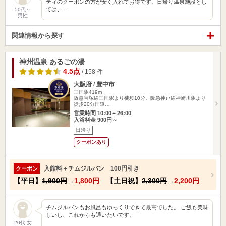
ティのクーポンの方が安く入れてお得です。日帰り温泉施設とし
ては、…
50代～
男性
関連情報から探す
神州温泉 あるごの湯
4.5点
/ 158 件
大阪府 / 豊中市
三国駅419m
阪急宝塚線三国駅より徒歩10分。阪急神戸線神崎川駅より
徒歩20分国道…
営業時間 10:00～26:00
入浴料金 900円～
日帰り
クーポンあり
入館料＋チムジルバン 100円引き
クーポン
【平日】
1,900円
→
1,800円
【土日祝】
2,300円
→
2,200円
チムジルバンもお風呂もゆっくりできて最高でした。 ご飯も美味
しいし、これからも通いたいです。
20代 女