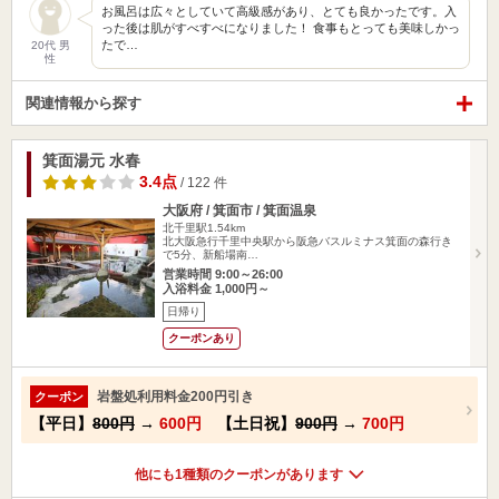
お風呂は広々としていて高級感があり、とても良かったです。入
った後は肌がすべすべになりました！ 食事もとっても美味しかっ
たで…
20代 男
性
関連情報から探す
箕面湯元 水春
3.4点
/ 122 件
大阪府 / 箕面市 / 箕面温泉
北千里駅1.54km
北大阪急行千里中央駅から阪急バスルミナス箕面の森行き
で5分、新船場南…
営業時間 9:00～26:00
入浴料金 1,000円～
日帰り
クーポンあり
岩盤処利用料金200円引き
クーポン
【平日】
800円
→
600円
【土日祝】
900円
→
700円
他にも1種類のクーポンがあります