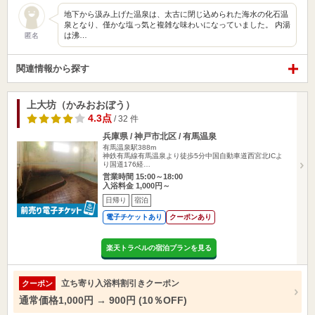
地下から汲み上げた温泉は、太古に閉じ込められた海水の化石温
泉となり、僅かな塩っ気と複雑な味わいになっていました。 内湯
は沸…
匿名
関連情報から探す
上大坊（かみおおぼう）
4.3点
/ 32 件
兵庫県 / 神戸市北区 / 有馬温泉
有馬温泉駅388m
神鉄有馬線有馬温泉より徒歩5分中国自動車道西宮北ICよ
り国道176経…
営業時間 15:00～18:00
入浴料金 1,000円～
日帰り
宿泊
電子チケットあり
クーポンあり
楽天トラベルの宿泊プランを見る
立ち寄り入浴料割引きクーポン
クーポン
通常価格1,000円 → 900円 (10％OFF)