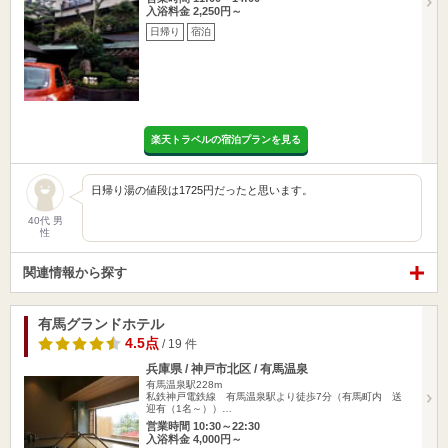
入浴料金 2,250円～
日帰り
宿泊
楽天トラベルの宿泊プランを見る
日帰り湯の値段は1725円だったと思います。
40代 男
性
関連情報から探す
有馬グランドホテル
4.5点
/ 19 件
兵庫県 / 神戸市北区 / 有馬温泉
有馬温泉駅228m
私鉄神戸電鉄線 有馬温泉駅より徒歩7分（有馬町内 送
迎有（1名～））…
営業時間 10:30～22:30
入浴料金 4,000円～