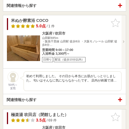
関連情報から探す
米ぬか酵素浴 COCO
お気に入
りに追加
5.0点
/ 1 件
大阪府 / 吹田市
山田駅685m
・阪急千里線 山田駅 徒歩8分 ・大阪モノレール 山田駅 徒
歩8分…
営業時間 9:00～17:00
入浴料金 3,300円～
日帰り
駅近（徒歩10分以内）
初めて利用しました。 その日から本当にお肌がしっとりしまし
た。 匂いはそんなに気にならなかったです。 店内が綺麗で清…
50代～
女性
関連情報から探す
極楽湯 吹田店（閉館しました）
お気に入
りに追加
3.5点
/ 69 件
大阪府 / 吹田市