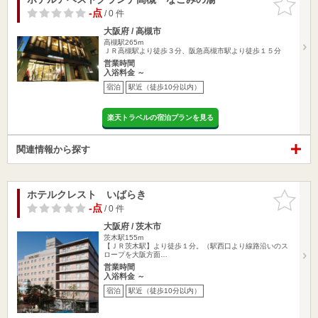
りに追加
-点
/ 0 件
大阪府 / 高槻市
高槻駅265m
ＪＲ高槻駅より徒歩３分、阪急高槻市駅より徒歩１５分
営業時間
入浴料金 ～
宿泊
駅近（徒歩10分以内）
楽天トラベルの宿泊プランを見る
関連情報から探す
ホテルクレスト いばらき
お気に入
りに追加
-点
/ 0 件
大阪府 / 茨木市
茨木駅155m
【ＪＲ茨木駅】より徒歩１分。（駅西口より線路沿いのス
ロープを大阪方面…
営業時間
入浴料金 ～
宿泊
駅近（徒歩10分以内）