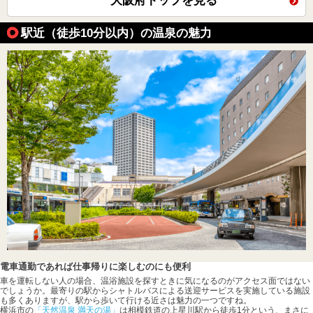
大阪府トップを見る
駅近（徒歩10分以内）の温泉の魅力
電車通勤であれば仕事帰りに楽しむのにも便利
車を運転しない人の場合、温浴施設を探すときに気になるのがアクセス面ではない
でしょうか。最寄りの駅からシャトルバスによる送迎サービスを実施している施設
も多くありますが、駅から歩いて行ける近さは魅力の一つですね。
横浜市の
「天然温泉 満天の湯」
は相模鉄道の上星川駅から徒歩1分という、まさに