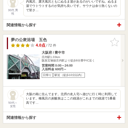
内風呂、露天風呂ともにぬるま湯があるのがいいですね。ぬるま
湯でウトウトするのが気持ち良いです。サウナは余り熱くないの
で皆さ…
30代 男
性
関連情報から探す
夢の公衆浴場 五色
お気に入
りに追加
4.0点
/ 72 件
大阪府 / 豊中市
庄内駅1.03km
阪急宝塚線庄内駅より徒歩8分豊中IC近く
営業時間 0:00～24:00
入浴料金 600円～
日帰り
駅近（徒歩10分以内）
大阪の南に住んでます。北摂の友人宅へ遊びに行く時に利用して
います。檜風呂の炭酸泉はここの銭湯がこれまでの銭湯で1番最
高です…
50代～
女性
関連情報から探す