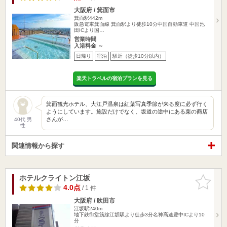
大阪府 / 箕面市
箕面駅442m
阪急電車箕面線 箕面駅より徒歩10分中国自動車道 中国池
田ICより国…
営業時間
入浴料金 ～
日帰り
宿泊
駅近（徒歩10分以内）
楽天トラベルの宿泊プランを見る
箕面観光ホテル、大江戸温泉は紅葉写真季節が来る度に必ず行く
ようにしています。施設だけでなく、坂道の途中にある栗の商店
さんが…
40代 男
性
関連情報から探す
ホテルクライトン江坂
お気に入
りに追加
4.0点
/ 1 件
大阪府 / 吹田市
江坂駅240m
地下鉄御堂筋線江坂駅より徒歩3分名神高速豊中ICより10
分