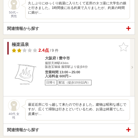
久しぶりにゆっくり銭湯に入りたくて近所のタコ湯に大学生の娘
と行きました。1時間後に出る約束で入りましたが、約束の時間
に娘が…
50代～
男性
関連情報から探す
極楽温泉
お気に入
りに追加
2.4点
/ 9 件
大阪府 / 豊中市
服部天神駅434m
阪急宝塚線 服部駅より徒歩6分
営業時間 13:00～25:00
入浴料金 600円～
日帰り
駅近（徒歩10分以内）
最近近所に引っ越して来たので行きました。建物は昭和な感じで
すが、広くて掃除は行きとどいているため、お湯は綺麗でした。
皮膚が…
40代 女
性
関連情報から探す