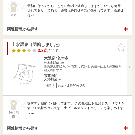
最初に行ってから、もう10年以上経過してますが、いつも綺麗に
されており、老朽化、陳腐化を見せずに頑張られてます。温泉は
ない…
匿名
関連情報から探す
山水温泉（閉館しました）
お気に入
りに追加
3.2点
/ 11 件
大阪府 / 茨木市
茨木市駅612m
阪急茨木市駅を北へ直進して3っ目の信号にある歩道橋を
超え右折すぐ。
営業時間
入浴料金 ～
日帰り
駅近（徒歩10分以内）
家族で定期的に利用してます。 この銭湯はお風呂ミストサウナも
すごく気持ち良いです。生ビールやソフトクリームも楽しめます
よ…
40代 男
性
関連情報から探す