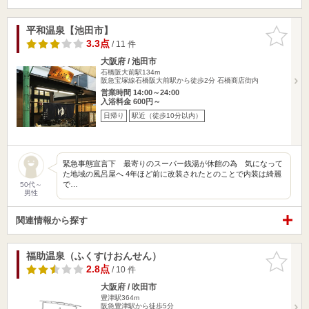
平和温泉【池田市】
お気に入
りに追加
3.3点
/ 11 件
大阪府 / 池田市
石橋阪大前駅134m
阪急宝塚線石橋阪大前駅から徒歩2分 石橋商店街内
営業時間 14:00～24:00
入浴料金 600円～
日帰り
駅近（徒歩10分以内）
緊急事態宣言下 最寄りのスーパー銭湯が休館の為 気になって
た地域の風呂屋へ 4年ほど前に改装されたとのことで内装は綺麗
で…
50代～
男性
関連情報から探す
福助温泉（ふくすけおんせん）
お気に入
りに追加
2.8点
/ 10 件
大阪府 / 吹田市
豊津駅364m
阪急豊津駅から徒歩5分