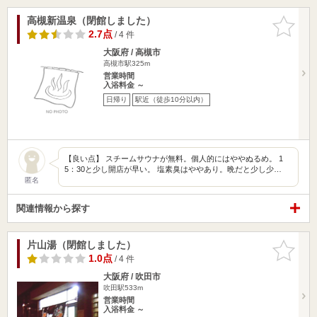
高槻新温泉（閉館しました）
お気に入
りに追加
2.7点
/ 4 件
大阪府 / 高槻市
高槻市駅325m
営業時間
入浴料金 ～
日帰り
駅近（徒歩10分以内）
【良い点】 スチームサウナが無料。個人的にはややぬるめ。 1
5：30と少し開店が早い。 塩素臭はややあり。晩だと少し少…
匿名
関連情報から探す
片山湯（閉館しました）
お気に入
りに追加
1.0点
/ 4 件
大阪府 / 吹田市
吹田駅533m
営業時間
入浴料金 ～