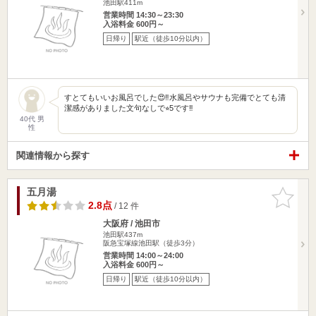
池田駅411m
営業時間 14:30～23:30
入浴料金 600円～
日帰り
駅近（徒歩10分以内）
すとてもいいお風呂でした😍‼️水風呂やサウナも完備でとても清
潔感がありました文句なしで⭐︎5です‼️
40代 男
性
関連情報から探す
五月湯
お気に入
りに追加
2.8点
/ 12 件
大阪府 / 池田市
池田駅437m
阪急宝塚線池田駅（徒歩3分）
営業時間 14:00～24:00
入浴料金 600円～
日帰り
駅近（徒歩10分以内）