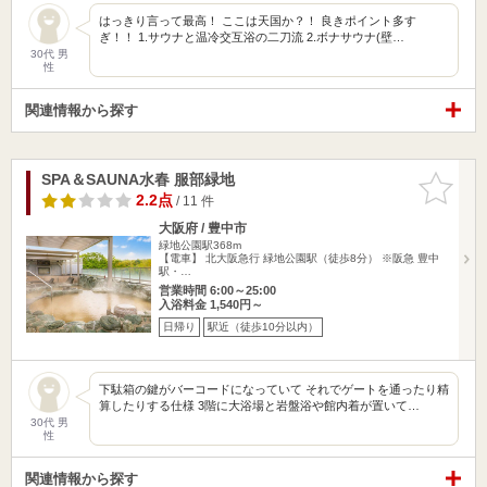
はっきり言って最高！ ここは天国か？！ 良きポイント多す
ぎ！！ 1.サウナと温冷交互浴の二刀流 2.ボナサウナ(壁…
30代 男
性
関連情報から探す
SPA＆SAUNA水春 服部緑地
お気に入
りに追加
2.2点
/ 11 件
大阪府 / 豊中市
緑地公園駅368m
【電車】 北大阪急行 緑地公園駅（徒歩8分） ※阪急 豊中
駅・…
営業時間 6:00～25:00
入浴料金 1,540円～
日帰り
駅近（徒歩10分以内）
下駄箱の鍵がバーコードになっていて それでゲートを通ったり精
算したりする仕様 3階に大浴場と岩盤浴や館内着が置いて…
30代 男
性
関連情報から探す