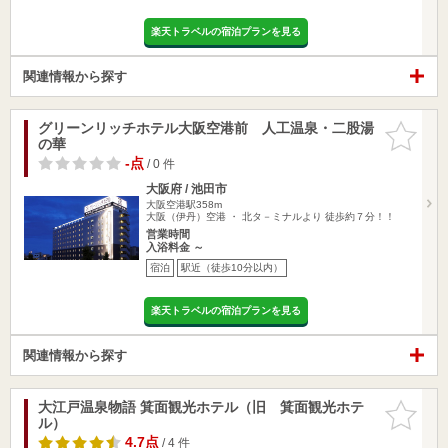
楽天トラベルの宿泊プランを見る
関連情報から探す
グリーンリッチホテル大阪空港前 人工温泉・二股湯
お気に入
の華
りに追加
-点
/ 0 件
大阪府 / 池田市
大阪空港駅358m
大阪（伊丹）空港 ・ 北タ－ミナルより 徒歩約７分！！
営業時間
入浴料金 ～
宿泊
駅近（徒歩10分以内）
楽天トラベルの宿泊プランを見る
関連情報から探す
大江戸温泉物語 箕面観光ホテル（旧 箕面観光ホテ
お気に入
ル）
りに追加
4.7点
/ 4 件