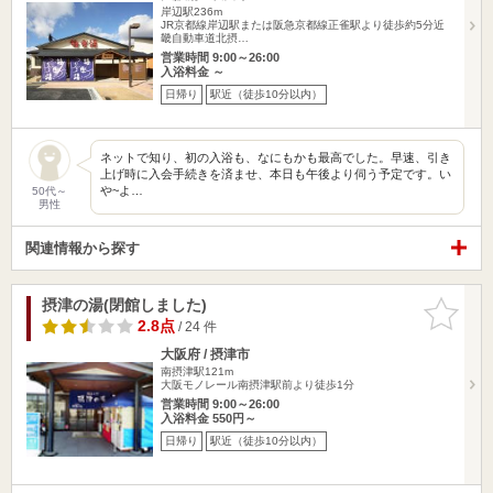
岸辺駅236m
JR京都線岸辺駅または阪急京都線正雀駅より徒歩約5分近
畿自動車道北摂…
営業時間 9:00～26:00
入浴料金 ～
日帰り
駅近（徒歩10分以内）
ネットで知り、初の入浴も、なにもかも最高でした。早速、引き
上げ時に入会手続きを済ませ、本日も午後より伺う予定です。い
や~よ…
50代～
男性
関連情報から探す
摂津の湯(閉館しました)
お気に入
りに追加
2.8点
/ 24 件
大阪府 / 摂津市
南摂津駅121m
大阪モノレール南摂津駅前より徒歩1分
営業時間 9:00～26:00
入浴料金 550円～
日帰り
駅近（徒歩10分以内）