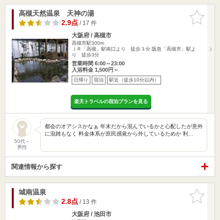
高槻天然温泉 天神の湯
お気に入
りに追加
2.9点
/ 17 件
大阪府 / 高槻市
高槻市駅300m
ＪＲ「高槻」駅南口より 徒歩３分 阪急「高槻市」駅よ
り 徒歩3分
営業時間 6:00～23:00
入浴料金 1,500円～
日帰り
宿泊
駅近（徒歩10分以内）
楽天トラベルの宿泊プランを見る
都会のオアシスかなぁ 年末だから混んでいるかと心配したが意外
に混雑もなく 料金体系が庶民感覚から外しているためか 利…
50代～
男性
関連情報から探す
城南温泉
お気に入
りに追加
2.8点
/ 13 件
大阪府 / 池田市