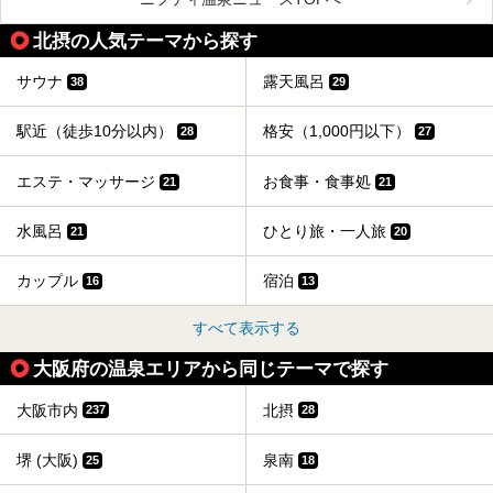
を詳しく紹介します！
今回はそんなサウナにこだわった、大阪府内のオススメ温
北摂の人気テーマから探す
泉・銭湯・スパを30件紹介したいと思います！
サウナ
露天風呂
38
29
駅近（徒歩10分以内）
格安（1,000円以下）
28
27
エステ・マッサージ
お食事・食事処
21
21
水風呂
ひとり旅・一人旅
21
20
カップル
宿泊
16
13
すべて表示する
大阪府の温泉エリアから同じテーマで探す
大阪市内
北摂
237
28
堺 (大阪)
泉南
25
18