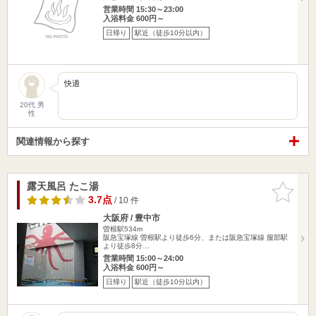
営業時間 15:30～23:00
入浴料金 600円～
日帰り
駅近（徒歩10分以内）
快適
20代 男
性
関連情報から探す
露天風呂 たこ湯
お気に入
りに追加
3.7点
/ 10 件
大阪府 / 豊中市
曽根駅534m
阪急宝塚線 曽根駅より徒歩6分、または阪急宝塚線 服部駅
より徒歩8分…
営業時間 15:00～24:00
入浴料金 600円～
日帰り
駅近（徒歩10分以内）