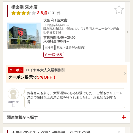
極楽湯 茨木店
お気に入
りに追加
3.8点
/ 131 件
大阪府 / 茨木市
ＪＲ総持寺駅438m
阪急茨木市駅より阪急バス「77番 茨木サニータウン経由
山手台七丁目…
営業時間 8:00～26:00
入浴料金 900円～
日帰り
駅近（徒歩10分以内）
クーポンあり
ロイヤル大人入浴料割引
クーポン
クーポン提示で
5％OFF！
お客さんも多く、大変活気のある銭湯でした。 ご飯もボリューム
満点で値段以上の満足感を得られましたし、 お風呂も14年も
営…
30代 女
性
関連情報から探す
ホテルアベストグランデ高槻 なごみの湯
お気に入