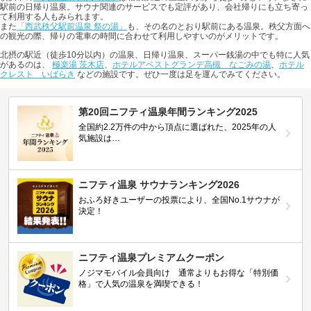
駅前の日帰り温泉。サウナ関連のサービスでも定評があり、会社帰りにも立ち寄っ
て利用する人もみられます。
また
「西武秩父駅前温泉 祭の湯」
も、その名のとおり駅前にある温泉。秩父方面へ
の観光の際、帰りの電車の時間に合わせて利用しやすいのがメリットです。
北摂の駅近（徒歩10分以内）の温泉、日帰り温泉、スーパー銭湯の中でも特に人気
があるのは、
極楽湯 茨木店
、
ホテルアベストグランデ高槻 なごみの湯
、
ホテル
クレスト いばらき
などの施設です。ぜひ一度は足を運んでみてください。
第20回ニフティ温泉年間ランキング2025
全国約2.2万件の中から頂点に選ばれた、2025年の人
気施設は…
ニフティ温泉 サウナランキング2026
おふろ好きユーザーの投票により、全国No.1サウナが
決定！
ニフティ温泉プレミアムクーポン
ノジマモバイル会員向け 通常よりもお得な「特別価
格」で人気の温泉を満喫できる！