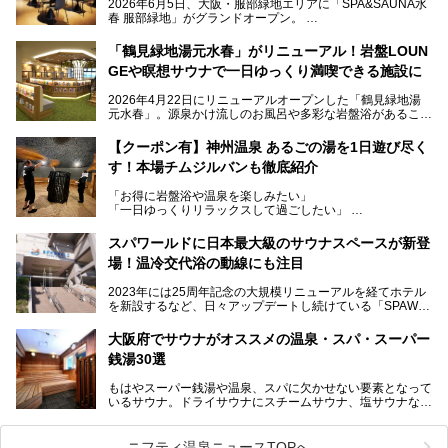
2026年6月5日、大阪・服部緑地エリアに「SPA&SAUNA水
春 服部緑地」がグランドオープン。
当初の計画から約5年の時を経て誕生した本施設は、温泉・
「鶴見緑地湯元水春」がリニューアル！岩盤LOUN
サウナ・岩盤浴・フィットネス・ラウンジ・レストランなど
GEや瞑想サウナで一日ゆっくり満喫できる施設に
を融合した、これまでの“水春”のイメージをさらに進化させ
た大型ウェルネス施設です。
2026年4月22日にリニューアルオープンした「鶴見緑地湯
元水春」。源泉かけ流しのお風呂や多彩な岩盤浴があること
今回はオープン前の内覧会に参加し、館内のこだわりポイン
で人気の施設ですが、リニューアルを経てこれまで以上
トを徹底取材してきました。
に“一日中くつろげる場所”としてパワーアップしています。
サウナー注目の3種のサウナや160cmの深水風呂、没入感の
【クーポン有】神州温泉 あるごの湯を1日遊び尽く
高い岩盤浴エリア、日本最大の台数を誇る最新AIフィットネ
す！本場チムジルバンも徹底紹介
今回のリニューアルでは、新たに登場した瞑想サウナをはじ
スマシンなど、見どころ満載の館内を詳しくご紹介します。
め、岩盤浴エリアや休憩スペースの充実、レストランなど、
「お得に岩盤浴や温泉を楽しみたい」
見どころが盛りだくさん。日常の疲れを癒やしたい方はもち
「一日ゆっくりリラックスして過ごしたい」
ろん、休日にゆったり過ごしたい方にもぴったりの内容とな
そんな方におすすめなのが、クーポンを使ってお得に長時間
っています。
利用できる「神州温泉 あるごの湯」です。
スパワールドに日本最大級のサウナスペースが新登
本記事では、そんなリニューアル後の注目ポイントを詳しく
場！温冷交代浴の動線にも注目
あるごの湯は、大阪府豊中市にある日帰り温浴施設で、阪急
紹介します。これから「鶴見緑地湯元水春」に訪れる方や、
宝塚線「三国駅」から徒歩約10分とアクセスも良好です。
より満足度の高い過ごし方をしたい方はぜひお読みくださ
2023年には25周年記念の大規模リニューアルを経てホテル
チムジルバン（岩盤浴）を中心に、発汗・リラックス・漫画
い。
を新設するなど、日々アップデートし続けている「SPAWO
タイムまで満喫できる長時間滞在型の施設なので、一日中ゆ
RLD HOTEL＆RESORT」（以下スパワールド）。
ったりと過ごしたいときにおすすめ。大うちわやタオルによ
そんなスパワールドが2025年11月15日（土）に、新たな浴
る迫力ある熱波パフォーマンスも毎日行われており、“とと
大阪府でサウナがオススメの温泉・スパ・スーパー
室や日本最大級140人収容の大規模サウナを携えてリニュー
のう”体験をしっかり楽しめるのもポイントです。
銭湯30選
アルオープン！浴室である4F・6Fそれぞれにリニューアル
が施されており、その総工費はなんと13.5億円！
さらに館内でくつろぐだけでなく、隣接するビルにはカラオ
もはやスーパー銭湯や温泉、スパに欠かせない要素となって
大規模リニューアルの全容を確認すべく、リニューアルプレ
ケやボウリングといった遊び場もあり、友人同士やカップル
いるサウナ。ドライサウナにスチームサウナ、塩サウナな
オープンイベントに行ってきました！今回はそのリニューア
で“遊び+癒し”の一日を過ごすのにもぴったり。
ど、いくつか異なるタイプが楽しめたり、水風呂や外気浴ス
ル部分の概要をお届けします。
ペース、ロウリュウなど、心ゆくまで楽しむためのサービス
今回は、あるごの湯を訪問し、チムジルバンやお風呂、食事
が充実した施設も多くみられます。
ニフティ温泉ニュースTOPへ
処にいたるまで魅力をたっぷり堪能してきたので、その全容