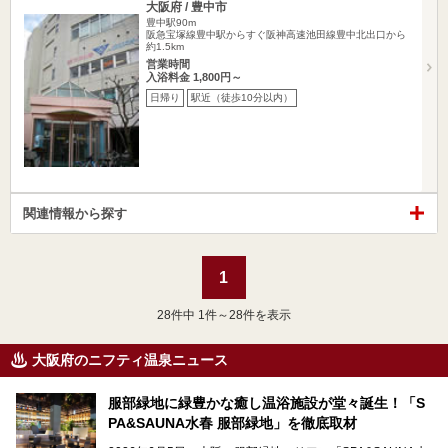
大阪府 / 豊中市
豊中駅90m
阪急宝塚線豊中駅からすぐ阪神高速池田線豊中北出口から
約1.5km
営業時間
入浴料金 1,800円～
日帰り
駅近（徒歩10分以内）
関連情報から探す
1
28
件中 1件～28件を表示
大阪府のニフティ温泉ニュース
服部緑地に緑豊かな癒し温浴施設が堂々誕生！「S
PA&SAUNA水春 服部緑地」を徹底取材