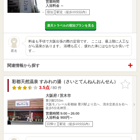
営業時間
入浴料金 ～
宿泊
駅近（徒歩10分以内）
楽天トラベルの宿泊プランを見る
料金も手頃で大阪出張の際の定宿です。 ここは、最上階に人工な
がら温泉があります。 浴槽も広く、疲れた体にはなかなか良いで
す…
匿名
関連情報から探す
彩都天然温泉 すみれの湯（さいとてんねんおんせん）
お気に入
りに追加
3.5点
/ 80 件
大阪府 / 茨木市
豊川駅253m
大阪モノレール彩都線 豊川駅より北へ、清水交差点を右へ
徒歩5分名神茨…
営業時間 9:00～26:00
入浴料金 900円～
日帰り
駅近（徒歩10分以内）