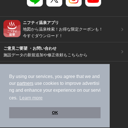
ニフティ温泉アプリ
地図から温泉検索！お得な限定クーポンも！
今すぐダウンロード！
ご意見ご要望 ・お問い合わせ
施設データの新規追加や修正依頼もこちらから
スマートフォン
/
PC
加盟店募集（資料請求）
広告出稿のご案内
By using our services, you agree that we and
our
partners
use cookies to improve advertisi
利用規約
ライフスタイルMEMBERS+規約
ng and enhance your experience on our servi
特定商取引法に基づく表記
ヘルプ
採用情報
ces.
Learn more
運営会社
個人情報保護ポリシー
©NIFTY Lifestyle Co., Ltd.
OK