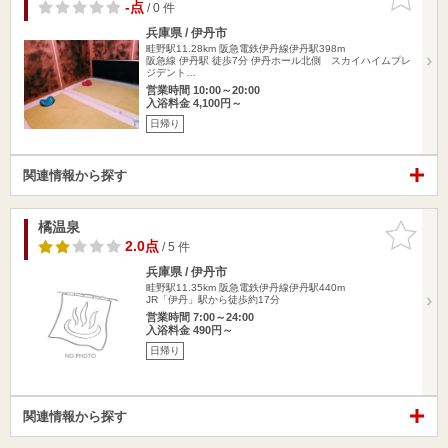
りに追加
-点
/ 0 件
兵庫県 / 伊丹市
畦野駅11.28km
阪急電鉄伊丹線伊丹駅398m
阪急線 伊丹駅 徒歩7分 伊丹ホール北側 スカイハイムプレ
ジデント…
営業時間 10:00～20:00
入浴料金 4,100円～
日帰り
関連情報から探す
橘温泉
お気に入
りに追加
2.0点
/ 5 件
兵庫県 / 伊丹市
畦野駅11.35km
阪急電鉄伊丹線伊丹駅440m
JR「伊丹」駅から徒歩約17分
営業時間 7:00～24:00
入浴料金 490円～
日帰り
関連情報から探す