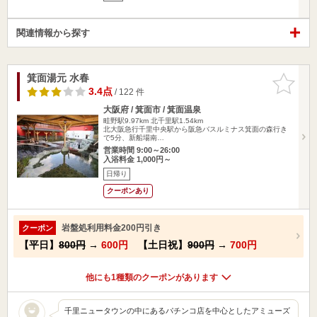
関連情報から探す
箕面湯元 水春
お気に入
りに追加
3.4点
/ 122 件
大阪府 / 箕面市 / 箕面温泉
畦野駅9.97km
北千里駅1.54km
北大阪急行千里中央駅から阪急バスルミナス箕面の森行き
で5分、新船場南…
営業時間 9:00～26:00
入浴料金 1,000円～
日帰り
クーポンあり
岩盤処利用料金200円引き
クーポン
【平日】
800円
→
600円
【土日祝】
900円
→
700円
他にも1種類のクーポンがあります
千里ニュータウンの中にあるパチンコ店を中心としたアミューズ