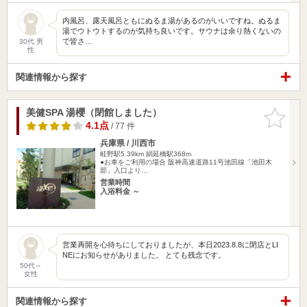
内風呂、露天風呂ともにぬるま湯があるのがいいですね。ぬるま
湯でウトウトするのが気持ち良いです。サウナは余り熱くないの
で皆さ…
30代 男
性
関連情報から探す
美健SPA 湯櫻（閉館しました）
お気に入
りに追加
4.1点
/ 77 件
兵庫県 / 川西市
畦野駅5.39km
絹延橋駅368m
●お車をご利用の場合 阪神高速道路11号池田線「池田木
部」入口より…
営業時間
入浴料金 ～
営業再開を心待ちにしておりましたが、本日2023.8.8に閉店とLI
NEにお知らせがありました。 とても残念です。
50代～
女性
関連情報から探す