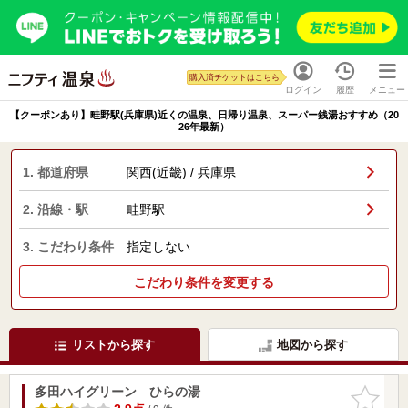
購入済チケットはこちら
ログイン
履歴
メニュー
【クーポンあり】畦野駅(兵庫県)近くの温泉、日帰り温泉、スーパー銭湯おすすめ（20
26年最新）
1. 都道府県
関西(近畿) / 兵庫県
2. 沿線・駅
畦野駅
3. こだわり条件
指定しない
こだわり条件を変更する
リストから探す
地図から探す
多田ハイグリーン ひらの湯
お気に入
りに追加