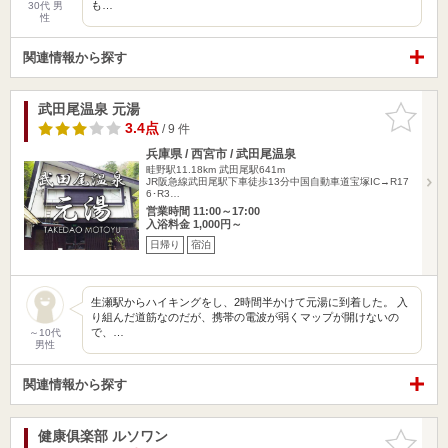
も…
30代 男
性
関連情報から探す
武田尾温泉 元湯
お気に入
りに追加
3.4点
/ 9 件
兵庫県 / 西宮市 / 武田尾温泉
畦野駅11.18km
武田尾駅641m
JR阪急線武田尾駅下車徒歩13分中国自動車道宝塚IC→R17
6･R3…
営業時間 11:00～17:00
入浴料金 1,000円～
日帰り
宿泊
生瀬駅からハイキングをし、2時間半かけて元湯に到着した。 入
り組んだ道筋なのだが、携帯の電波が弱くマップが開けないの
で、…
～10代
男性
関連情報から探す
健康俱楽部 ルソワン
お気に入