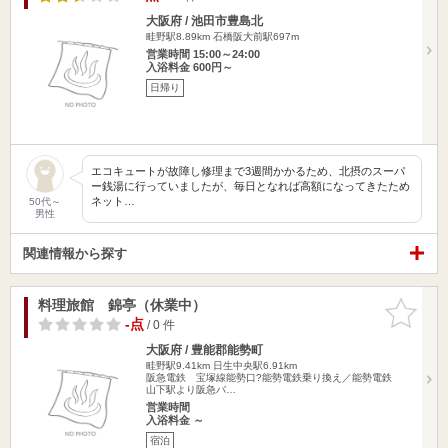
大阪府 / 池田市豊島北
畦野駅8.89km
石橋阪大前駅697m
営業時間 15:00～24:00
入浴料金 600円～
日帰り
エコキュートが故障し修理まで3週間かかるため、北摂のスーパ
ー銭湯に行っていましたが、毎日となれば高額になってきたため
ネット…
50代～
男性
関連情報から探す
料理旅館 錦亭（休業中）
お気に入
りに追加
-点
/ 0 件
大阪府 / 豊能郡能勢町
畦野駅9.41km
日生中央駅6.91km
阪急電鉄 宝塚線能勢口?能勢電鉄乗り換え／能勢電鉄
山下駅より阪急バ…
営業時間
入浴料金 ～
宿泊