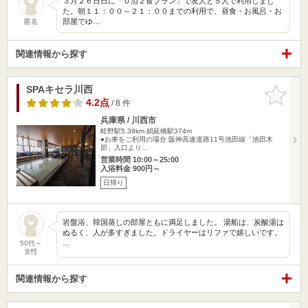
３月２６日日に「０泊２食プラン」で友人と５人で利用しまし
た。朝１１：００～２１：００までの利用で、昼食・お風呂・お
部屋でゆ…
匿名
関連情報から探す
SPAキセラ川西
お気に入
りに追加
4.2点
/ 8 件
兵庫県 / 川西市
畦野駅5.39km
絹延橋駅374m
●お車をご利用の場合 阪神高速道路11号池田線「池田木
部」入口より…
営業時間 10:00～25:00
入浴料金 900円～
日帰り
岩盤浴、韓国蒸しの部屋ともに満足しました。 湯船は、炭酸湯は
ぬるく、人が多すぎました。ドライヤーはリファで嬉しいです。
…
50代～
女性
関連情報から探す