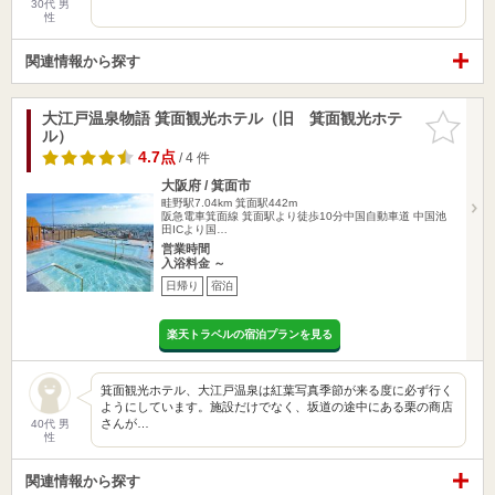
30代 男
性
関連情報から探す
大江戸温泉物語 箕面観光ホテル（旧 箕面観光ホテ
お気に入
ル）
りに追加
4.7点
/ 4 件
大阪府 / 箕面市
畦野駅7.04km
箕面駅442m
阪急電車箕面線 箕面駅より徒歩10分中国自動車道 中国池
田ICより国…
営業時間
入浴料金 ～
日帰り
宿泊
楽天トラベルの宿泊プランを見る
箕面観光ホテル、大江戸温泉は紅葉写真季節が来る度に必ず行く
ようにしています。施設だけでなく、坂道の途中にある栗の商店
さんが…
40代 男
性
関連情報から探す