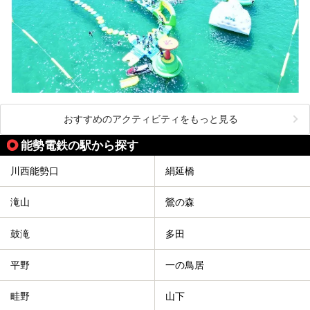
おすすめのアクティビティをもっと見る
能勢電鉄の駅から探す
川西能勢口
絹延橋
滝山
鶯の森
鼓滝
多田
平野
一の鳥居
畦野
山下