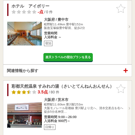
ホテル アイボリー
お気に入
りに追加
-点
/ 0 件
大阪府 / 豊中市
畦野駅11.49km
豊中駅152m
阪急宝塚線豊中駅前、徒歩2分
営業時間
入浴料金 ～
宿泊
楽天トラベルの宿泊プランを見る
関連情報から探す
彩都天然温泉 すみれの湯（さいとてんねんおんせん）
お気に入
りに追加
3.5点
/ 80 件
大阪府 / 茨木市
畦野駅11.60km
豊川駅253m
大阪モノレール彩都線 豊川駅より北へ、清水交差点を右へ
徒歩5分名神茨…
営業時間 9:00～26:00
入浴料金 900円～
日帰り