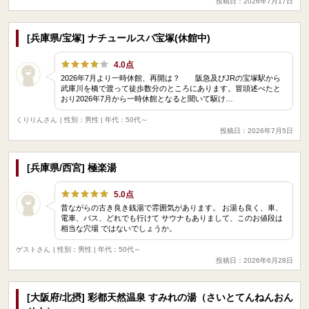
投稿日：2026年7月17日
[兵庫県/宝塚] ナチュールスパ宝塚(休館中)
4.0点
2026年7月より一時休館、再開は？ 阪急及びJRの宝塚駅から
武庫川を橋で渡って徒歩数分のところにあります。冒頭述べたと
おり2026年7月から一時休館となると聞いて駆け…
くりりんさん
| 性別：男性 | 年代：50代～
投稿日：2026年7月5日
[兵庫県/西宮] 極楽湯
5.0点
昔ながらの古き良き銭湯で雰囲気があります。 お湯も良く、車、
電車、バス、どれでも行けて サウナもありまして、このお値段は
相当な穴場 ではないでしょうか。
ゲストさん
| 性別：男性 | 年代：50代～
投稿日：2026年6月28日
[大阪府/北摂] 彩都天然温泉 すみれの湯（さいとてんねんおん