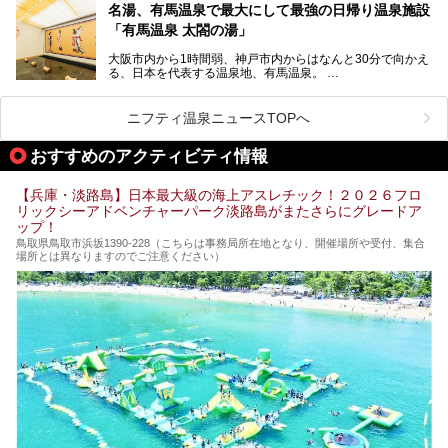
ング西日本1位、2年連続「ベストオブ宿泊賞」に輝いた
きます！
名湯、有馬温泉で最大にして最強の日帰り温泉施設
「神戸みなと温泉 蓮」の魅力に迫りました！
「有馬温泉 太閤の湯」
大阪市内から1時間弱、神戸市内からはなんと30分で向かえ
る、日本を代表する温泉地、有馬温泉。
そのなかでも最大の規模を誇る「有馬温泉 太閤の湯」は、
有名な「金泉」と「銀泉」に加え、人工のの炭酸泉まで楽し
める、ある意味「最強」ともいえる施設です。
ニフティ温泉ニュースTOPへ
今回は自慢のお湯をメインにその魅力の数々を紹介します！
おすすめのアクティビティ情報
【兵庫・淡路島】日本最大級の海上アスレチック！２０２６フロ
リックシーアドベンチャーパーク淡路島がまたさらにグレードア
ップ！
鳥取県鳥取市浜坂1390‐228（こちらは事務局所在地となり、開催場所や受付、集合
場所とは異なりますのでご注意ください）