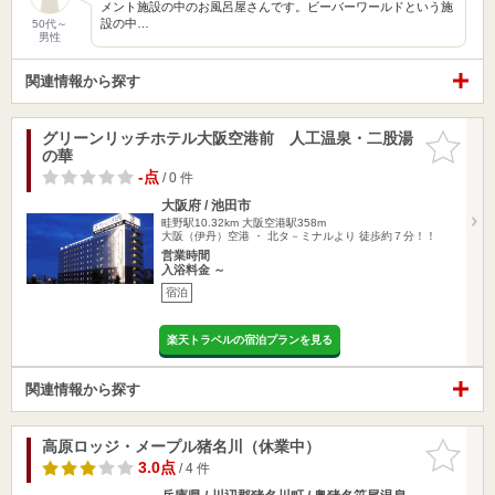
メント施設の中のお風呂屋さんです。ビーバーワールドという施
設の中…
50代～
男性
関連情報から探す
グリーンリッチホテル大阪空港前 人工温泉・二股湯
お気に入
の華
りに追加
-点
/ 0 件
大阪府 / 池田市
畦野駅10.32km
大阪空港駅358m
大阪（伊丹）空港 ・ 北タ－ミナルより 徒歩約７分！！
営業時間
入浴料金 ～
宿泊
楽天トラベルの宿泊プランを見る
関連情報から探す
高原ロッジ・メープル猪名川（休業中）
お気に入
りに追加
3.0点
/ 4 件