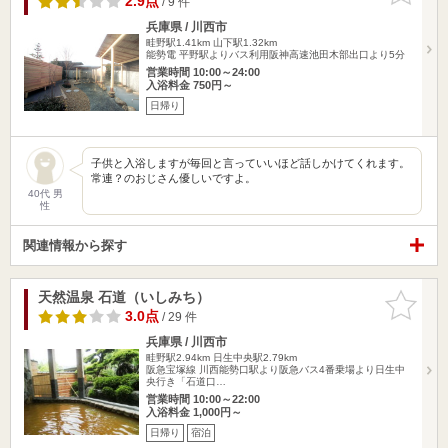
2.9点
/ 9 件
兵庫県 / 川西市
畦野駅1.41km
山下駅1.32km
能勢電 平野駅よりバス利用阪神高速池田木部出口より5分
営業時間 10:00～24:00
入浴料金 750円～
日帰り
子供と入浴しますが毎回と言っていいほど話しかけてくれます。
常連？のおじさん優しいですよ。
40代 男
性
関連情報から探す
天然温泉 石道（いしみち）
お気に入
りに追加
3.0点
/ 29 件
兵庫県 / 川西市
畦野駅2.94km
日生中央駅2.79km
阪急宝塚線 川西能勢口駅より阪急バス4番乗場より日生中
央行き「石道口…
営業時間 10:00～22:00
入浴料金 1,000円～
日帰り
宿泊