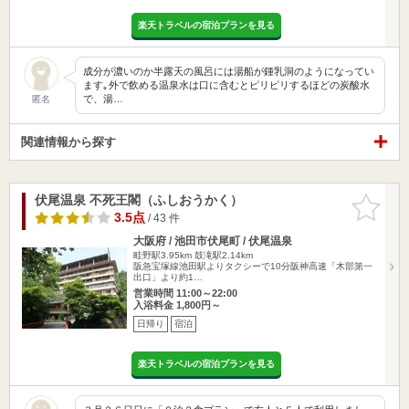
楽天トラベルの宿泊プランを見る
成分が濃いのか半露天の風呂には湯船が鍾乳洞のようになってい
ます｡外で飲める温泉水は口に含むとピリピリするほどの炭酸水
で、湯…
匿名
関連情報から探す
伏尾温泉 不死王閣（ふしおうかく）
お気に入
りに追加
3.5点
/ 43 件
大阪府 / 池田市伏尾町 / 伏尾温泉
畦野駅3.95km
鼓滝駅2.14km
阪急宝塚線池田駅よりタクシーで10分阪神高速「木部第一
出口」より約1…
営業時間 11:00～22:00
入浴料金 1,800円～
日帰り
宿泊
楽天トラベルの宿泊プランを見る