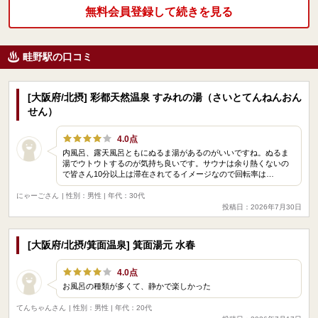
無料会員登録して続きを見る
畦野駅の口コミ
[大阪府/北摂] 彩都天然温泉 すみれの湯（さいとてんねんおん
せん）
4.0点
内風呂、露天風呂ともにぬるま湯があるのがいいですね。ぬるま
湯でウトウトするのが気持ち良いです。サウナは余り熱くないの
で皆さん10分以上は滞在されてるイメージなので回転率は…
にゃーごさん
| 性別：男性 | 年代：30代
投稿日：2026年7月30日
[大阪府/北摂/箕面温泉] 箕面湯元 水春
4.0点
お風呂の種類が多くて、静かで楽しかった
てんちゃんさん
| 性別：男性 | 年代：20代