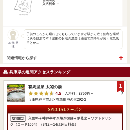
入浴料金 ～
子供のころから通わせてもらっていますが駅から近く便利な場所
にある銭湯です！湯船のお湯の温度は適温で気持ちが良く電気風
呂とか…
30代 男
性
関連情報から探す
兵庫県の週間アクセスランキング
1
有馬温泉 太閤の湯
4.5
入浴料：
2750円～
兵庫県神戸市北区有馬町池の尻292-2
入館料＋神戸牛すき焼き御膳＋夢蒸楽＋ソフトドリン
期間限定
ク（コード1004）（8/12～14は休日料金）