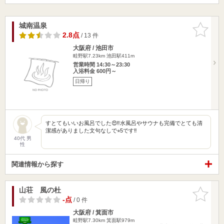
城南温泉
お気に入
りに追加
2.8点
/ 13 件
大阪府 / 池田市
畦野駅7.23km
池田駅411m
営業時間 14:30～23:30
入浴料金 600円～
日帰り
すとてもいいお風呂でした😍‼️水風呂やサウナも完備でとても清
潔感がありました文句なしで⭐︎5です‼️
40代 男
性
関連情報から探す
山荘 風の杜
お気に入
りに追加
-点
/ 0 件
大阪府 / 箕面市
畦野駅7.30km
箕面駅979m