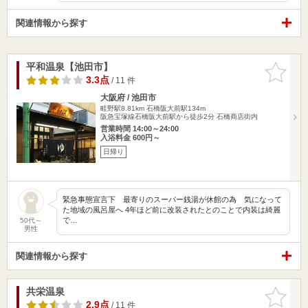
関連情報から探す
平和温泉【池田市】
お気に入
りに追加
3.3点
/ 11 件
大阪府 / 池田市
畦野駅8.81km
石橋阪大前駅134m
阪急宝塚線石橋阪大前駅から徒歩2分 石橋商店街内
営業時間 14:00～24:00
入浴料金 600円～
日帰り
緊急事態宣言下 最寄りのスーパー銭湯が休館の為 気になって
た地域の風呂屋へ 4年ほど前に改装されたとのことで内装は綺麗
で…
50代～
男性
関連情報から探す
共栄温泉
お気に入
りに追加
2.9点
/ 11 件