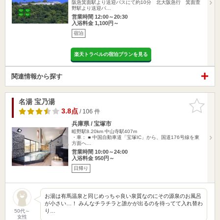
阪急箕面駅より送迎バスにて約10分 北大阪急行 箕面萱
野駅より送迎バ…
営業時間 12:00～20:30
入浴料金 1,100円～
宿泊
楽天トラベルの宿泊プランを見る
関連情報から探す
名湯 宝乃湯
お気に入
りに追加
3.8点
/ 106 件
兵庫県 / 宝塚市
畦野駅8.20km
中山寺駅407m
・車： ■ 中国自動車道「宝塚IC」から、国道176号線を東
方面へ…
営業時間 10:00～24:00
入浴料金 950円～
日帰り
お湯は有馬温泉と同じめっちゃ良い泉質なのにその源泉のお風呂
が小さい…！ みんなチラチラと誰かが出るのを待ってて入れ替わ
り…
50代～
女性