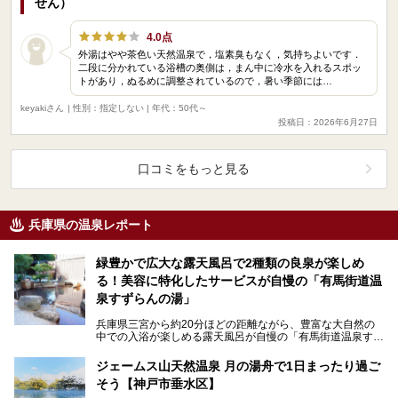
せん）
4.0点
外湯はやや茶色い天然温泉で，塩素臭もなく，気持ちよいです．
二段に分かれている浴槽の奥側は，まん中に冷水を入れるスポッ
トがあり，ぬるめに調整されているので，暑い季節には…
keyakiさん
| 性別：指定しない | 年代：50代～
投稿日：2026年6月27日
口コミをもっと見る
兵庫県の温泉レポート
緑豊かで広大な露天風呂で2種類の良泉が楽しめ
る！美容に特化したサービスが自慢の「有馬街道温
泉すずらんの湯」
兵庫県三宮から約20分ほどの距離ながら、豊富な大自然の
中での入浴が楽しめる露天風呂が自慢の「有馬街道温泉すず
らんの湯」。 美肌に効果的な2種類の源泉に加え…
ジェームス山天然温泉 月の湯舟で1日まったり過ご
そう【神戸市垂水区】