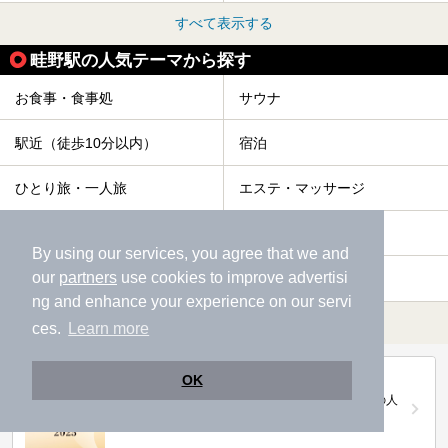
すべて表示する
畦野駅の人気テーマから探す
お食事・食事処
サウナ
駅近（徒歩10分以内）
宿泊
ひとり旅・一人旅
エステ・マッサージ
露天風呂
格安（1,000円以下）
By using our services, you agree that we and
our
partners
use cookies to improve advertisi
冷え性
カップル
ng and enhance your experience on our servi
すべて表示する
ces.
Learn more
第20回ニフティ温泉年間ランキング2025
OK
全国約2.2万件の中から頂点に選ばれた、2025年の人
気施設は…