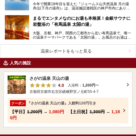
今年で開業18年目を迎えた『ジェームス山天然温泉 月の湯
舟(以下月の湯舟)』は、温浴施設激戦区の神戸市内にありま
す。 2021年10月、過去最大規模のリニュー…
まるでエンタメなのにお湯も本格派！金銀サウナに
岩盤浴の「有馬温泉 太閤の湯」
大阪、京都、神戸、関西の三都市から近い有馬温泉で、唯一
の温泉テーマパークである「太閤の湯」。お風呂のお湯は金
泉、銀泉、炭酸泉とそろって豪華絢爛、オリジナリティあ…
温泉レポートをもっと見る
人気の施設
さがの温泉 天山の湯
4.0
入浴料：
1,200円
〜
京都府京都市右京区嵯峨野宮ノ元町55-4-7
『さがの温泉 天山の湯』入館料120円引き
クーポン
【平日】
1,200円
→
1,080円
【土日祝】
1,300円
→
1,18
0円