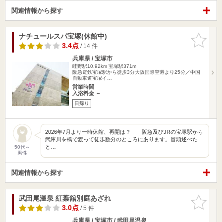
関連情報から探す
ナチュールスパ宝塚(休館中)
お気に入
りに追加
3.4点
/ 14 件
兵庫県 / 宝塚市
畦野駅10.92km
宝塚駅371m
阪急電鉄宝塚駅から徒歩3分大阪国際空港より25分／中国
自動車道宝塚イ…
営業時間
入浴料金 ～
日帰り
2026年7月より一時休館、再開は？ 阪急及びJRの宝塚駅から
武庫川を橋で渡って徒歩数分のところにあります。冒頭述べた
と…
50代～
男性
関連情報から探す
武田尾温泉 紅葉舘別庭あざれ
お気に入
りに追加
3.0点
/ 5 件
兵庫県 / 宝塚市 / 武田尾温泉