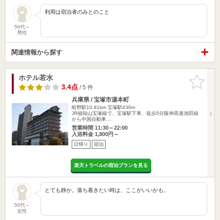
利用は宿泊者のみとのこと
50代～
男性
関連情報から探す
ホテル若水
お気に入
りに追加
3.4点
/ 5 件
兵庫県 / 宝塚市湯本町
畦野駅10.91km
宝塚駅430m
JR福知山宝塚線で、宝塚駅下車、徒歩5分阪神高速池田線
から中国自動車…
営業時間 11:30～22:00
入浴料金 1,800円～
日帰り
宿泊
楽天トラベルの宿泊プランを見る
とても静か。落ち着きたい時は、ここがいいかも。
50代～
女性