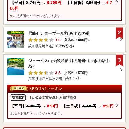
【平日】
8,745円
→
6,700円
【土日祝】
8,965円
→
6,7
00円
他にも5個のクーポンがあります。
2
尼崎センタープール前 みずきの湯
3.6
入浴料：
880円～
兵庫県尼崎市蓬川町295番地3
3
ジェームス山天然温泉 月の湯舟（つきのゆふ
ね）
3.5
入浴料：
570円～
兵庫県神戸市垂水区青山台7-4-46
【百名湯受賞記念】入館料割引
期間限定
【平日】
1,000円
→
850円
【土日祝】
1,030円
→
850円
他にも1個のクーポンがあります。