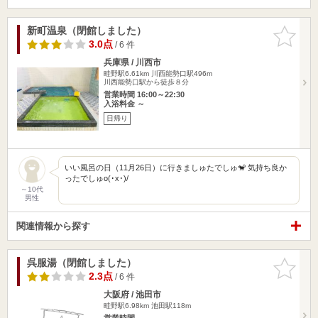
新町温泉（閉館しました）
お気に入
りに追加
3.0点
/ 6 件
兵庫県 / 川西市
畦野駅6.61km
川西能勢口駅496m
川西能勢口駅から徒歩８分
営業時間 16:00～22:30
入浴料金 ～
日帰り
いい風呂の日（11月26日）に行きましゅたでしゅ🐒 気持ち良か
ったでしゅo(･x･)/
～10代
男性
関連情報から探す
呉服湯（閉館しました）
お気に入
りに追加
2.3点
/ 6 件
大阪府 / 池田市
畦野駅6.98km
池田駅118m
営業時間