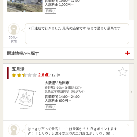
営業時間 10:00～17:00
入浴料金 1,000円～
日帰り
２日連続で行きました 最高の温泉です 芯まで温まり最高です
50代～
女性
関連情報から探す
五月湯
お気に入
りに追加
2.8点
/ 12 件
大阪府 / 池田市
畦野駅6.69km
池田駅437m
阪急宝塚線池田駅（徒歩3分）
営業時間 14:00～24:00
入浴料金 600円～
日帰り
はっきり言って最高！ ここは天国か？！ 良きポイント多す
ぎ！！ 1.サウナと温冷交互浴の二刀流 2.ボナサウナ(壁…