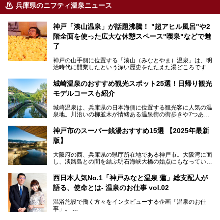
兵庫県のニフティ温泉ニュース
神戸「湊山温泉」が話題沸騰！ "超アヒル風呂"や2
階全面を使った広大な休憩スペース"喫泉"などで魅
了
神戸の山手側に位置する「湊山（みなとやま）温泉」は、明
治時代に開業したという深い歴史をたたえた湯どころです。
そんな長寿の温泉が今、話題となっています。理由は湯船い
っぱいに浮かぶアヒルちゃん。さらに、ゆったりくつろげて
城崎温泉のおすすめ観光スポット25選！日帰り観光
コワーキングも可能な休憩スペースも人気に。斬新な企画や
モデルコースも紹介
設備で人々をアッと驚かせる湊山温泉の魅力をリポートしま
す。
城崎温泉は、兵庫県の日本海側に位置する観光客に人気の温
泉地。川沿いの柳並木が情緒ある温泉街の街歩きや7つある
外湯巡り、ロープウェイからの絶景、冬のカニ料理などで知
られています。鉄道の駅から温泉街が近く、歩いて回るのに
神戸市のスーパー銭湯おすすめ15選 【2025年最新
ちょうどよい規模で、日帰りでの訪問にもおすすめです。
版】
この記事では、城崎温泉と周辺の見どころから厳選した25
大阪府の西、兵庫県の県庁所在地である神戸市。大阪湾に面
の観光スポットをピックアップ。温泉やご当地グルメなどを
し、淡路島との間を結ぶ明石海峡大橋の始点にもなっていま
盛り込んだ日帰り観光モデルコースも紹介しているので、ぜ
す。古くから港町として栄え、異国情緒の残る異人館街や中
ひ参考にしてくださいね！
華街をはじめ、きらびやかに発展したハーバーランドなど、
西日本人気No.1「神戸みなと温泉 蓮」総支配人が
人気観光スポットもめじろ押しです。
語る、使命とは- 温泉のお仕事 vol.02
そして、温泉好きの視点から見ると、神戸市といえば何とい
っても「有馬温泉」。日本三古湯の一角をなす、歴史ある名
温浴施設で働く方々をインタビューする企画「温泉のお仕
湯です。そのお湯をリーズナブルに体験できる健康ランドや
事」。
スーパー銭湯があったら……。今回はそんな希望に沿う施設
第2弾はニフティ温泉年間ランキング2018で全国総合ランキ
も含め、おすすめのスパ銭をピックアップしてご紹介してい