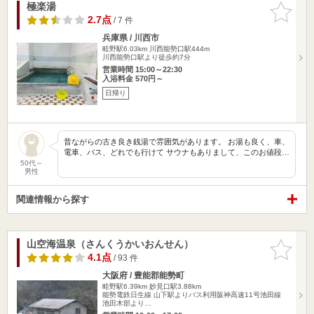
極楽湯
お気に入
りに追加
2.7点
/ 7 件
兵庫県 / 川西市
畦野駅6.03km
川西能勢口駅444m
川西能勢口駅より徒歩約7分
営業時間 15:00～22:30
入浴料金 570円～
日帰り
昔ながらの古き良き銭湯で雰囲気があります。 お湯も良く、車、
電車、バス、どれでも行けて サウナもありまして、このお値段…
50代～
男性
関連情報から探す
山空海温泉（さんくうかいおんせん）
お気に入
りに追加
4.1点
/ 93 件
大阪府 / 豊能郡能勢町
畦野駅6.39km
妙見口駅3.88km
能勢電鉄日生線 山下駅よりバス利用阪神高速11号池田線
池田木部より…