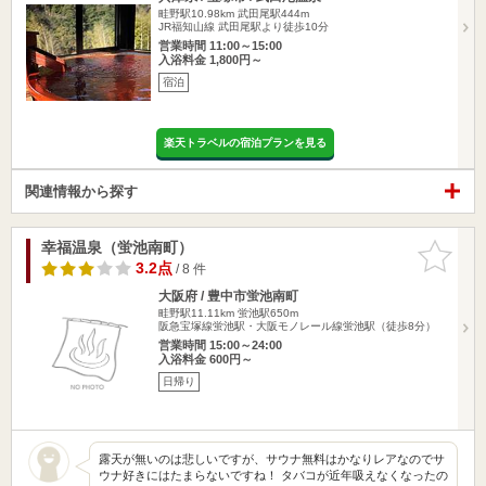
畦野駅10.98km
武田尾駅444m
JR福知山線 武田尾駅より徒歩10分
営業時間 11:00～15:00
入浴料金 1,800円～
宿泊
楽天トラベルの宿泊プランを見る
関連情報から探す
幸福温泉（蛍池南町）
お気に入
りに追加
3.2点
/ 8 件
大阪府 / 豊中市蛍池南町
畦野駅11.11km
蛍池駅650m
阪急宝塚線蛍池駅・大阪モノレール線蛍池駅（徒歩8分）
営業時間 15:00～24:00
入浴料金 600円～
日帰り
露天が無いのは悲しいですが、サウナ無料はかなりレアなのでサ
ウナ好きにはたまらないですね！ タバコが近年吸えなくなったの