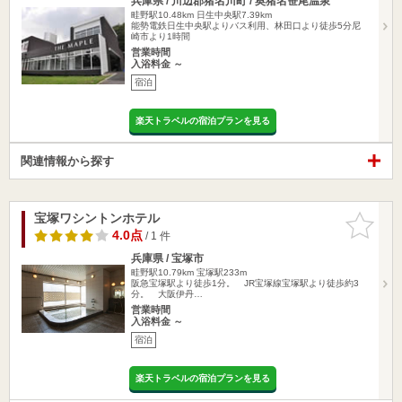
兵庫県 / 川辺郡猪名川町 / 奥猪名笹尾温泉
畦野駅10.48km
日生中央駅7.39km
能勢電鉄日生中央駅よりバス利用、林田口より徒歩5分尼
崎市より1時間
営業時間
入浴料金 ～
宿泊
楽天トラベルの宿泊プランを見る
関連情報から探す
宝塚ワシントンホテル
お気に入
りに追加
4.0点
/ 1 件
兵庫県 / 宝塚市
畦野駅10.79km
宝塚駅233m
阪急宝塚駅より徒歩1分。 JR宝塚線宝塚駅より徒歩約3
分。 大阪伊丹…
営業時間
入浴料金 ～
宿泊
楽天トラベルの宿泊プランを見る