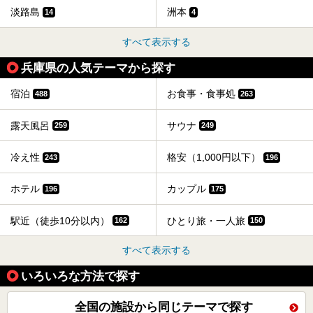
淡路島
洲本
14
4
すべて表示する
兵庫県の人気テーマから探す
宿泊
お食事・食事処
488
263
露天風呂
サウナ
259
249
冷え性
格安（1,000円以下）
243
196
ホテル
カップル
196
175
駅近（徒歩10分以内）
ひとり旅・一人旅
162
150
すべて表示する
いろいろな方法で探す
全国の施設から同じテーマで探す