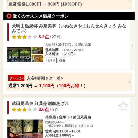
通常価格1,000円 → 900円 (10％OFF)
近くのオススメ温泉クーポン
犬鳴山温泉郷 み奈美亭（いぬなきやまおんせんきょう みな
みてい）
3.2点
/ 27 件
大阪府 / 泉佐野市 / 犬鳴山温泉
営業時間 11:00～21:00
入浴料金 1,200円～
日帰り
宿泊
入浴料割引きクーポン
クーポン
通常
1,200円
→
1,100円（100円お得！）
武田尾温泉 紅葉舘別庭あざれ
お気に入
りに追加
3.0点
/ 5 件
兵庫県 / 宝塚市 / 武田尾温泉
武田尾駅444m
JR福知山線 武田尾駅より徒歩10分
営業時間 11:00～15:00
入浴料金 1,800円～