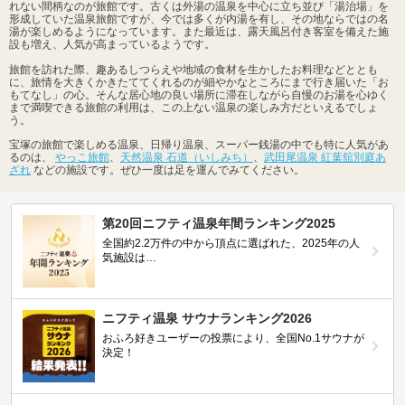
れない間柄なのが旅館です。古くは外湯の温泉を中心に立ち並び「湯治場」を
形成していた温泉旅館ですが、今では多くが内湯を有し、その地ならではの名
湯が楽しめるようになっています。また最近は、露天風呂付き客室を備えた施
設も増え、人気が高まっているようです。
旅館を訪れた際、趣あるしつらえや地域の食材を生かしたお料理などととも
に、旅情を大きくかきたててくれるのが細やかなところにまで行き届いた「お
もてなし」の心。そんな居心地の良い場所に滞在しながら自慢のお湯を心ゆく
まで満喫できる旅館の利用は、この上ない温泉の楽しみ方だといえるでしょ
う。
宝塚の旅館で楽しめる温泉、日帰り温泉、スーパー銭湯の中でも特に人気があ
るのは、
やっこ旅館
、
天然温泉 石道（いしみち）
、
武田尾温泉 紅葉舘別庭あ
ざれ
などの施設です。ぜひ一度は足を運んでみてください。
第20回ニフティ温泉年間ランキング2025
全国約2.2万件の中から頂点に選ばれた、2025年の人
気施設は…
ニフティ温泉 サウナランキング2026
おふろ好きユーザーの投票により、全国No.1サウナが
決定！