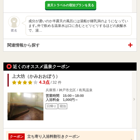
楽天トラベルの宿泊プランを見る
成分が濃いのか半露天の風呂には湯船が鍾乳洞のようになってい
ます｡外で飲める温泉水は口に含むとピリピリするほどの炭酸水
で、湯…
匿名
関連情報から探す
近くのオススメ温泉クーポン
上大坊（かみおおぼう）
4.3点
/ 32 件
兵庫県 / 神戸市北区 / 有馬温泉
営業時間 15:00～18:00
入浴料金 1,000円～
日帰り
宿泊
立ち寄り入浴料割引きクーポン
クーポン