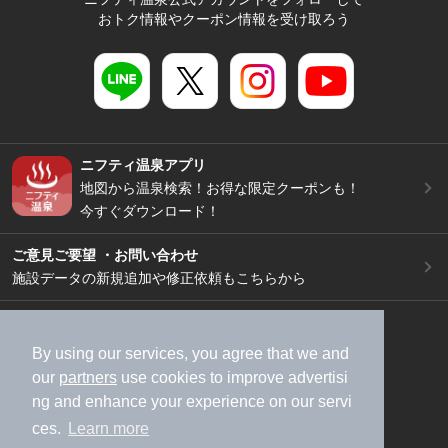
おトク情報やクーポン情報を受け取ろう
ニフティ温泉アプリ
地図から温泉検索！お得な限定クーポンも！
今すぐダウンロード！
ご意見ご要望 ・お問い合わせ
施設データの新規追加や修正依頼もこちらから
スマートフォン
/
PC
加盟店募集（資料請求）
広告出稿のご案内
By using our services, you agree that we and
our
partners
use cookies to improve advertisi
利用規約
ライフスタイルMEMBERS+規約
ng and enhance your experience on our servi
特定商取引法に基づく表記
ヘルプ
採用情報
ces.
Learn more
運営会社
個人情報保護ポリシー