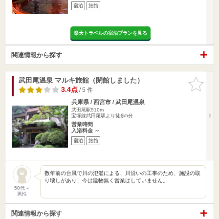
宿泊
旅館
楽天トラベルの宿泊プランを見る
関連情報から探す
武田尾温泉 マルキ旅館（閉館しました）
お気に入
りに追加
3.4点
/ 5 件
兵庫県 / 西宮市 / 武田尾温泉
武田尾駅510m
宝塚線武田尾駅より徒歩5分
営業時間
入浴料金 ～
宿泊
旅館
数年前の台風で川の氾濫による、川沿いの工事のため、施設の取
り壊しがあり、今は建物無く営業はしていません。
50代～
男性
関連情報から探す