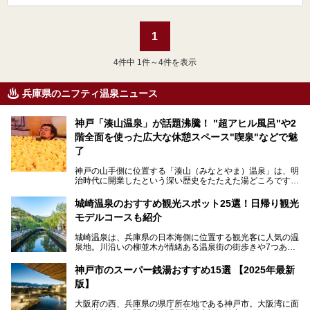
1
4
件中 1件～4件を表示
兵庫県のニフティ温泉ニュース
神戸「湊山温泉」が話題沸騰！ "超アヒル風呂"や2
階全面を使った広大な休憩スペース"喫泉"などで魅
了
神戸の山手側に位置する「湊山（みなとやま）温泉」は、明
治時代に開業したという深い歴史をたたえた湯どころです。
そんな長寿の温泉が今、話題となっています。理由は湯船い
っぱいに浮かぶアヒルちゃん。さらに、ゆったりくつろげて
城崎温泉のおすすめ観光スポット25選！日帰り観光
コワーキングも可能な休憩スペースも人気に。斬新な企画や
モデルコースも紹介
設備で人々をアッと驚かせる湊山温泉の魅力をリポートしま
す。
城崎温泉は、兵庫県の日本海側に位置する観光客に人気の温
泉地。川沿いの柳並木が情緒ある温泉街の街歩きや7つある
外湯巡り、ロープウェイからの絶景、冬のカニ料理などで知
られています。鉄道の駅から温泉街が近く、歩いて回るのに
神戸市のスーパー銭湯おすすめ15選 【2025年最新
ちょうどよい規模で、日帰りでの訪問にもおすすめです。
版】
この記事では、城崎温泉と周辺の見どころから厳選した25
大阪府の西、兵庫県の県庁所在地である神戸市。大阪湾に面
の観光スポットをピックアップ。温泉やご当地グルメなどを