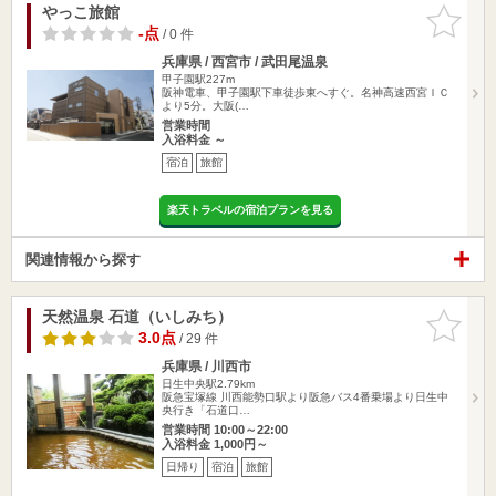
やっこ旅館
お気に入
りに追加
-点
/ 0 件
兵庫県 / 西宮市 / 武田尾温泉
甲子園駅227m
阪神電車、甲子園駅下車徒歩東へすぐ。名神高速西宮ＩＣ
より5分。大阪(…
営業時間
入浴料金 ～
宿泊
旅館
楽天トラベルの宿泊プランを見る
関連情報から探す
天然温泉 石道（いしみち）
お気に入
りに追加
3.0点
/ 29 件
兵庫県 / 川西市
日生中央駅2.79km
阪急宝塚線 川西能勢口駅より阪急バス4番乗場より日生中
央行き「石道口…
営業時間 10:00～22:00
入浴料金 1,000円～
日帰り
宿泊
旅館