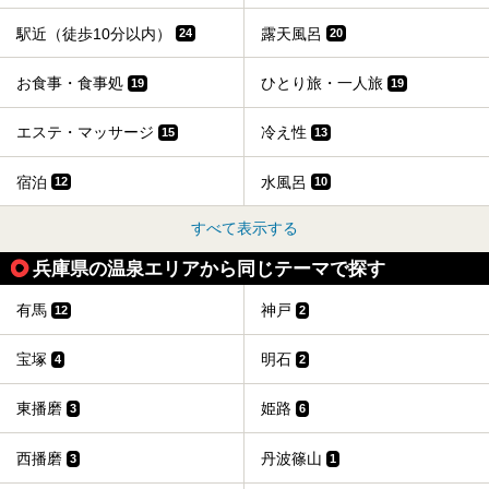
駅近（徒歩10分以内）
露天風呂
24
20
お食事・食事処
ひとり旅・一人旅
19
19
エステ・マッサージ
冷え性
15
13
宿泊
水風呂
12
10
すべて表示する
兵庫県の温泉エリアから同じテーマで探す
有馬
神戸
12
2
宝塚
明石
4
2
東播磨
姫路
3
6
西播磨
丹波篠山
3
1