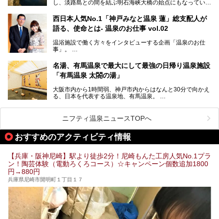
し、淡路島との間を結ぶ明石海峡大橋の始点にもなっていま
盛り込んだ日帰り観光モデルコースも紹介しているので、ぜ
す。古くから港町として栄え、異国情緒の残る異人館街や中
ひ参考にしてくださいね！
華街をはじめ、きらびやかに発展したハーバーランドなど、
西日本人気No.1「神戸みなと温泉 蓮」総支配人が
人気観光スポットもめじろ押しです。
語る、使命とは- 温泉のお仕事 vol.02
そして、温泉好きの視点から見ると、神戸市といえば何とい
っても「有馬温泉」。日本三古湯の一角をなす、歴史ある名
温浴施設で働く方々をインタビューする企画「温泉のお仕
湯です。そのお湯をリーズナブルに体験できる健康ランドや
事」。
スーパー銭湯があったら……。今回はそんな希望に沿う施設
第2弾はニフティ温泉年間ランキング2018で全国総合ランキ
も含め、おすすめのスパ銭をピックアップしてご紹介してい
ング西日本1位、2年連続「ベストオブ宿泊賞」に輝いた
きます！
名湯、有馬温泉で最大にして最強の日帰り温泉施設
「神戸みなと温泉 蓮」の魅力に迫りました！
「有馬温泉 太閤の湯」
大阪市内から1時間弱、神戸市内からはなんと30分で向かえ
る、日本を代表する温泉地、有馬温泉。
そのなかでも最大の規模を誇る「有馬温泉 太閤の湯」は、
有名な「金泉」と「銀泉」に加え、人工のの炭酸泉まで楽し
める、ある意味「最強」ともいえる施設です。
ニフティ温泉ニュースTOPへ
今回は自慢のお湯をメインにその魅力の数々を紹介します！
おすすめのアクティビティ情報
【兵庫・阪神尼崎】駅より徒歩2分！尼崎もんた工房人気No.1プラ
ン！陶芸体験（電動ろくろコース）☆キャンペーン個数追加1800
円→880円
兵庫県尼崎市開明町１丁目１７