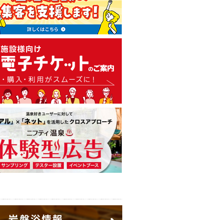
温泉・日帰り温泉・スーパー銭
広告出稿のご案内