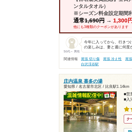
ンタルタオル）
※シーズン料金設定期間
通常
1,690円
→
1,30
他にも3種類のクーポンがあります
今年に入ってから、行きつけ
の楽しみは、妻と週に何度
50代～ 男性
関連情報
尾張 切り傷
尾張 冷え性
尾張
白沢渓谷駅
庄内温泉 喜多の湯
愛知県 / 名古屋市北区 /
比良駅1.14km
■営業
■入
ク