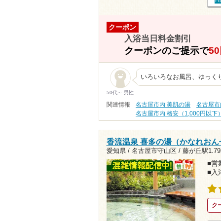
クーポン
入浴当日料金割引
クーポンのご提示で
5
いろいろなお風呂、ゆっく
50代～ 男性
関連情報
名古屋市内 美肌の湯
名古屋市
名古屋市内 格安（1,000円以下
香流温泉 喜多の湯（かなれおん
愛知県 / 名古屋市守山区 /
藤が丘駅1.79
■営業
■入
ク