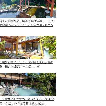
露天が劇的進化「極楽湯 羽生温泉」！リニ
で登場のバレルサウナや女性専用エリアを
・純米酒風呂・サウナを満喫！金沢近郊の
泉「極楽湯 金沢野々市店」レポ
ー＆女性におすすめ！キッズスペースやRe
ャワーが嬉しい「極楽湯 千葉稲毛店」