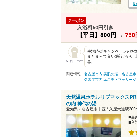
クーポン
入浴料50円引き
【平日】
800円
→
750
生活応援キャンペーンのお
まとまって良い施設だが、
50代～ 男性
念。
関連情報
名古屋市内 美肌の湯
名古屋市
名古屋市内 エステ・マッサージ
天然温泉ホテルリブマックスPRE
の内 神代の湯
愛知県 / 名古屋市中区 /
久屋大通駅365
■営業
■入