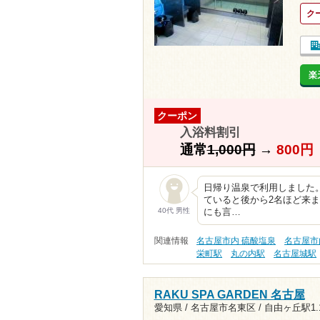
ク
楽
クーポン
入浴料割引
通常
1,000円
→
800円
日帰り温泉で利用しました。
ていると後から2名ほど来
40代 男性
にも言…
関連情報
名古屋市内 硫酸塩泉
名古屋市
栄町駅
丸の内駅
名古屋城駅
RAKU SPA GARDEN 名古屋
愛知県 / 名古屋市名東区 /
自由ヶ丘駅1.