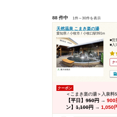
88 件中
1件～30件を表示
天然温泉 こまき楽の湯
愛知県 / 小牧市 /
小牧口駅891m
■営業
■入
ク
クーポン
＜こまき楽の湯＞入泉料5
【平日】
950円
→
900
ン】
1,100円
→
1,050