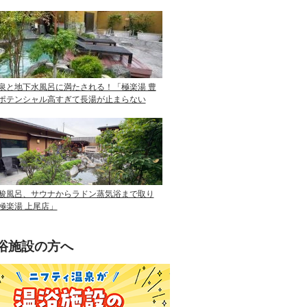
泉と地下水風呂に満たされる！「極楽湯 豊
ポテンシャル高すぎて長湯が止まらない
酸風呂、サウナからラドン蒸気浴まで取り
極楽湯 上尾店」
浴施設の方へ
ニフティ温泉を使って手軽に集