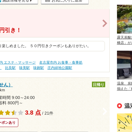
施設情報を見る
お気に入りに追加
>
0円引き！
露天炭酸
橋店」が
り楽しめました。 ５０円引きクーポンもありがたい。
内 エステ・マッサージ
名古屋市内 お食事・食事処
）
比良駅
味美駅
味鋺駅
庄内緑地公園駅
温泉、炭
せん）
日帰り
揃えた「
km
時間 9:00～24:00
浴料 800円～
温
>
3.8 点
/ 21件
ーポンあり