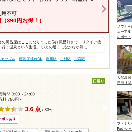
>
利用不可
0円（390円お得！）
サウナ＆
ューアル
レポート
の風呂屋はここになりました(笑) 風呂好きで、リタイア後
か行く温泉という生活。 いえの近くになかなか気に…
 カップル
尾張 子連れOK
勝川駅
川村駅
川宮駅
天然温泉
日帰り
日帰り温
時間 9:00～24:00
浴料 750円～
>
3.6 点
/ 33件
ーポンあり
ファミリ
Faのシ