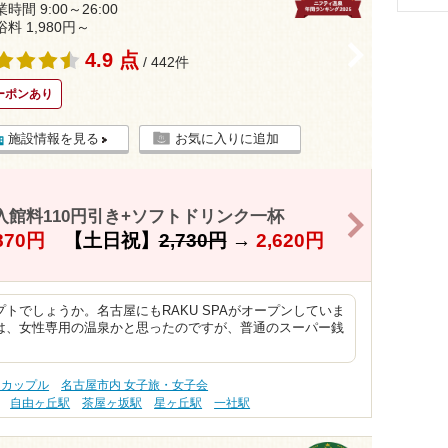
時間 9:00～26:00
浴料 1,980円～
>
4.9 点
/ 442件
ーポンあり
施設情報を見る
お気に入りに追加
入館料110円引き+ソフトドリンク一杯
>
870円
【土日祝】
2,730円
→
2,620円
トでしょうか。名古屋にもRAKU SPAがオープンしていま
は、女性専用の温泉かと思ったのですが、普通のスーパー銭
 カップル
名古屋市内 女子旅・女子会
自由ヶ丘駅
茶屋ヶ坂駅
星ヶ丘駅
一社駅