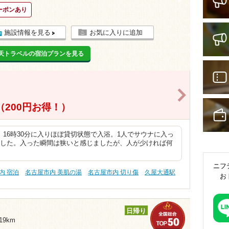
ーポンあり
施設情報を見る
お気に入りに追加
天トラベルの宿泊プランを見る
>
（200円お得！）
16時30分に入りほぼ貸切状態で入浴。1人でサウナに入っ
ました。入った瞬間は狭いと感じましたが、人が少ければ何
ニフ
内 宿泊
名古屋市内 美肌の湯
名古屋市内 切り傷
久屋大通駅
お
日帰り
19km