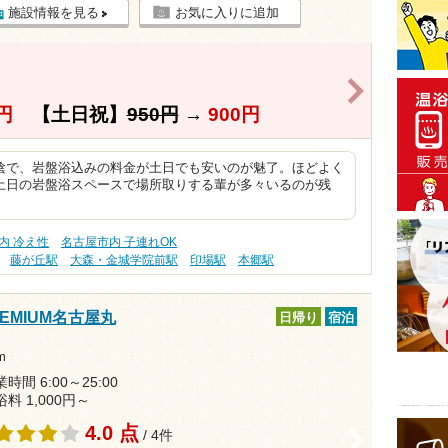
施設情報を見る
お気に入りに追加
>
円
【土日祝】
950円
→
900円
陰で、岩盤浴込みの料金が土日でも安いのが魅了。ほどよく
土日の岩盤浴スペースで場所取りする輩が多々いるのが残
内 冷え性
名古屋市内 子連れOK
藤が丘駅
大森・金城学院前駅
印場駅
本郷駅
MIUM名古屋丸
日帰り
宿泊
m
時間 6:00～25:00
浴料 1,000円～
4.0 点
/ 4件
>