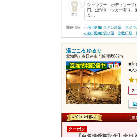
シャンプー，ボディソープ付
円。鍵付きロッカー有り、
匿名
ま…
関連情報
小牧 (愛知) ラドン温泉、ラジ
小牧 (愛知) 切り傷
小牧口駅
湯ごころ ゆるり
愛知県 / 春日井市 /
勝川駅882m
■営業
■入
ク
クーポン
【百名湯受賞記念】全日入