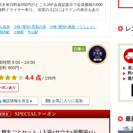
き休日料金650円のところJAF会員証提示で会員価格の600
無料ドライヤー有り。 浴室の入口にはラドンの表示もあり
ウム温泉
小牧 (愛知) 美肌の湯
小牧 (愛知) 痛風（つうふう）
レ
間内駅
小牧駅
牛山駅
日帰り
時間 8:00～24:00
浴料 900円～
楽
料
>
4.4 点
/ 199件
最
ーポンあり
施設情報を見る
お気に入りに追加
最
館丸ごとセット（入浴+サウナ+岩盤浴+レ