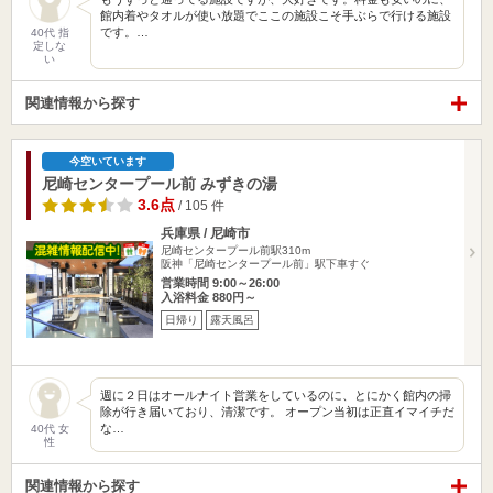
館内着やタオルが使い放題でここの施設こそ手ぶらで行ける施設
です。…
40代 指
定しな
い
関連情報から探す
今空いています
尼崎センタープール前 みずきの湯
3.6点
/ 105 件
兵庫県 / 尼崎市
尼崎センタープール前駅310m
阪神「尼崎センタープール前」駅下車すぐ
営業時間 9:00～26:00
入浴料金 880円～
日帰り
露天風呂
週に２日はオールナイト営業をしているのに、とにかく館内の掃
除が行き届いており、清潔です。 オープン当初は正直イマイチだ
な…
40代 女
性
関連情報から探す