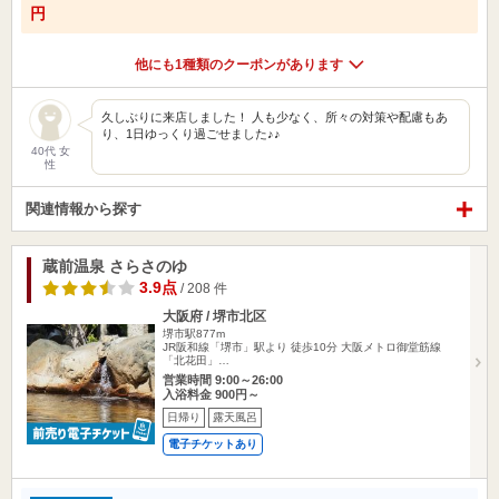
円
他にも1種類のクーポンがあります
久しぶりに来店しました！ 人も少なく、所々の対策や配慮もあ
り、1日ゆっくり過ごせました♪♪
40代 女
性
関連情報から探す
蔵前温泉 さらさのゆ
3.9点
/ 208 件
大阪府 / 堺市北区
堺市駅877m
JR阪和線「堺市」駅より 徒歩10分 大阪メトロ御堂筋線
「北花田」…
営業時間 9:00～26:00
入浴料金 900円～
日帰り
露天風呂
電子チケットあり