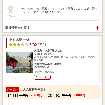
チムジルバンもお風呂もゆっくりできて最高でした。 ご飯も美味
しいし、これからも通いたいです。
20代 女
性
関連情報から探す
上方温泉 一休
3.7点
/ 259 件
大阪府 / 大阪市此花区
安治川口駅1.22km
JR環状線/阪神なんば線「西九条」駅下車 一休送迎バス利
用または、…
営業時間 10:00～24:00
入浴料金 750円～
日帰り
露天風呂
クーポンあり
大人入館料50円引き
クーポン
【平日】
750円
→
700円
【土日祝】
850円
→
800円