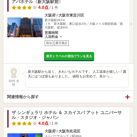
アパホテル〈新大阪駅前〉
4.0点
/ 1 件
大阪府 / 大阪市東淀川区
新大阪駅367m
ＪＲ「新大阪駅」東口徒歩2分／大阪メトロ御堂筋線「新
大阪駅」徒歩8分…
営業時間
入浴料金 ～
宿泊
露天風呂
楽天トラベルの宿泊プランを見る
新大阪駅から近く、きれいなホテルです。 人工温泉が嬉しい！露
天にはつぼ湯もありました。 値段もお安めで、良かっ…
30代 女
性
関連情報から探す
ザ シンギュラリ ホテル ＆ スカイスパ アット ユニバーサ
ル・スタジオ・ジャパン
4.0点
/ 1 件
大阪府 / 大阪市此花区
ユニバーサルシティ駅48m