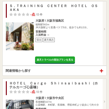
Ｓ．ＴＲＡＩＮＩＮＧ ＣＥＮＴＥＲ ＨＯＴＥＬ ＯＳ
ＡＫＡ
-点
/ 0 件
大阪府 / 大阪市福島区
福島駅562m
JR大阪駅より直通バスで5分。徒歩でも約12分。
営業時間
入浴料金 ～
宿泊
露天風呂
楽天トラベルの宿泊プランを見る
関連情報から探す
ＨＯＴＥＬ Ｃａｒｇｏ Ｓｈｉｎｓａｉｂａｓｈｉ（ホ
テルカーゴ心斎橋）
-点
/ 0 件
大阪府 / 大阪市中央区
長堀橋駅427m
心斎橋駅、本町駅、長堀橋、堺筋本町より徒歩にて約６分