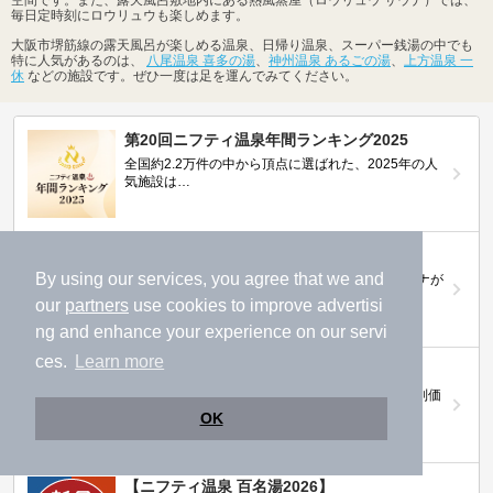
毎日定時刻にロウリュウも楽しめます。
大阪市堺筋線の露天風呂が楽しめる温泉、日帰り温泉、スーパー銭湯の中でも
特に人気があるのは、
八尾温泉 喜多の湯
、
神州温泉 あるごの湯
、
上方温泉 一
休
などの施設です。ぜひ一度は足を運んでみてください。
第20回ニフティ温泉年間ランキング2025
全国約2.2万件の中から頂点に選ばれた、2025年の人
気施設は…
ニフティ温泉 サウナランキング2026
By using our services, you agree that we and
おふろ好きユーザーの投票により、全国No.1サウナが
決定！
our
partners
use cookies to improve advertisi
ng and enhance your experience on our servi
ces.
Learn more
ニフティ温泉プレミアムクーポン
ノジマモバイル会員向け 通常よりもお得な「特別価
格」で人気の温泉を満喫できる！
OK
【ニフティ温泉 百名湯2026】