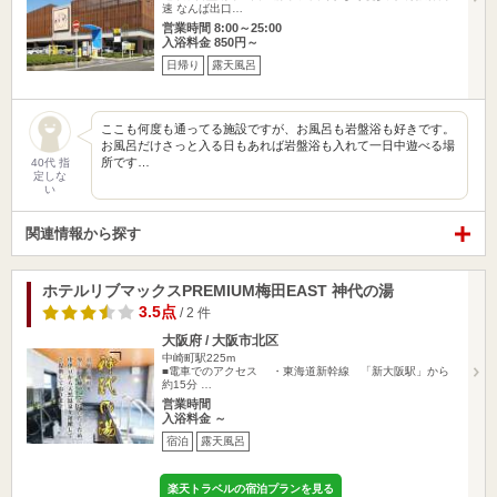
速 なんば出口…
営業時間 8:00～25:00
入浴料金 850円～
日帰り
露天風呂
ここも何度も通ってる施設ですが、お風呂も岩盤浴も好きです。
お風呂だけさっと入る日もあれば岩盤浴も入れて一日中遊べる場
所です…
40代 指
定しな
い
関連情報から探す
ホテルリブマックスPREMIUM梅田EAST 神代の湯
3.5点
/ 2 件
大阪府 / 大阪市北区
中崎町駅225m
■電車でのアクセス ・東海道新幹線 「新大阪駅」から
約15分 …
営業時間
入浴料金 ～
宿泊
露天風呂
楽天トラベルの宿泊プランを見る