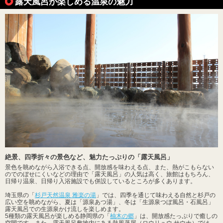
露天風呂が楽しめる温泉の魅力
絶景、四季折々の景色など、魅力たっぷりの「露天風呂」
景色を眺めながら入浴できる点、開放感を味わえる点、また、熱がこもらない
のでのぼせにくいなどの理由で「露天風呂」の人気は高く、旅館はもちろん、
日帰り温泉、日帰り入浴施設でも併設しているところが多くあります。
埼玉県の「
杉戸天然温泉 雅楽の湯
」では、四季を通じて味わえる自然と杉戸の
広い空を眺めながら、夏は「源泉あつ湯」、冬は「生源泉つぼ風呂・石風呂」
露天風呂での生源泉かけ流しを楽しめます。
5種類の露天風呂が楽しめる静岡県の「
柚木の郷
」は、開放感たっぷりで癒しの
空間です。また、露天風呂敷地内にある熱風蒸屋（ロウリュウ サウナ）では、