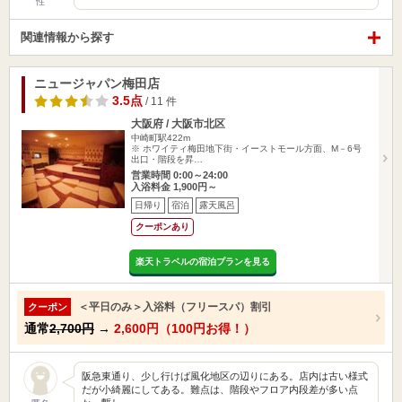
性
関連情報から探す
ニュージャパン梅田店
3.5点
/ 11 件
大阪府 / 大阪市北区
中崎町駅422m
※ ホワイティ梅田地下街・イーストモール方面、M－6号
出口・階段を昇…
営業時間 0:00～24:00
入浴料金 1,900円～
日帰り
宿泊
露天風呂
クーポンあり
楽天トラベルの宿泊プランを見る
＜平日のみ＞入浴料（フリースパ）割引
クーポン
通常
2,700円
→
2,600円（100円お得！）
阪急東通り、少し行けば風化地区の辺りにある。店内は古い様式
だが小綺麗にしてある。難点は、階段やフロア内段差が多い点