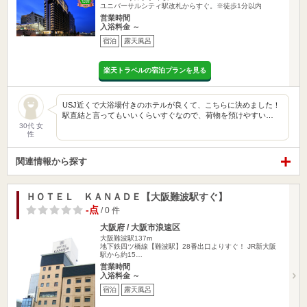
ユニバーサルシティ駅改札からすぐ。※徒歩1分以内
営業時間
入浴料金 ～
宿泊
露天風呂
楽天トラベルの宿泊プランを見る
USJ近くで大浴場付きのホテルが良くて、こちらに決めました！
駅直結と言ってもいいくらいすぐなので、荷物を預けやすい…
30代 女
性
関連情報から探す
ＨＯＴＥＬ ＫＡＮＡＤＥ【大阪難波駅すぐ】
-点
/ 0 件
大阪府 / 大阪市浪速区
大阪難波駅137m
地下鉄四ツ橋線【難波駅】28番出口よりすぐ！ JR新大阪
駅から約15…
営業時間
入浴料金 ～
宿泊
露天風呂