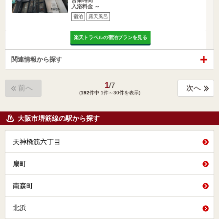
営業時間
入浴料金 ～
宿泊
露天風呂
楽天トラベルの宿泊プランを見る
関連情報から探す
1
/
7
前へ
次へ
(
192
件中 1件～30件を表示)
大阪市堺筋線の駅から探す
天神橋筋六丁目
扇町
南森町
北浜