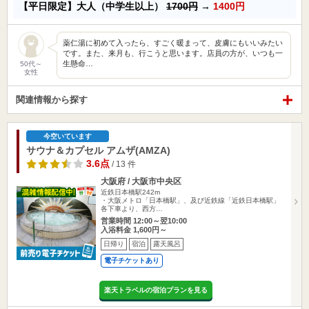
【平日限定】大人（中学生以上）
1700円
→
1400円
薬仁湯に初めて入ったら、すごく暖まって、皮膚にもいいみたい
です。また、来月も、行こうと思います。店員の方が、いつも一
生懸命…
50代～
女性
関連情報から探す
今空いています
サウナ＆カプセル アムザ(AMZA)
3.6点
/ 13 件
大阪府 / 大阪市中央区
近鉄日本橋駅242m
・大阪メトロ「日本橋駅」、及び近鉄線「近鉄日本橋駅」
各下車より、西方…
営業時間 12:00～翌10:00
入浴料金 1,600円～
日帰り
宿泊
露天風呂
電子チケットあり
楽天トラベルの宿泊プランを見る