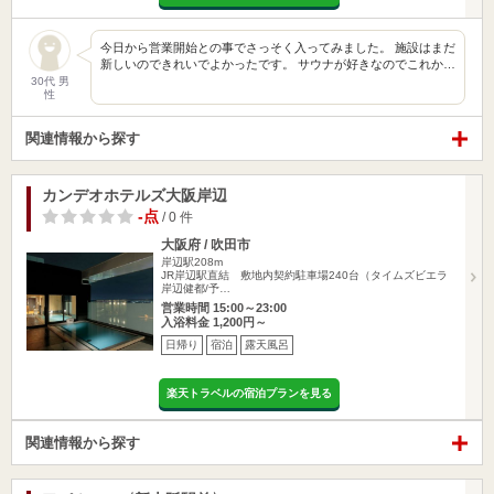
今日から営業開始との事でさっそく入ってみました。 施設はまだ
新しいのできれいでよかったです。 サウナが好きなのでこれか…
30代 男
性
関連情報から探す
カンデオホテルズ大阪岸辺
-点
/ 0 件
大阪府 / 吹田市
岸辺駅208m
JR岸辺駅直結 敷地内契約駐車場240台（タイムズビエラ
岸辺健都/予…
営業時間 15:00～23:00
入浴料金 1,200円～
日帰り
宿泊
露天風呂
楽天トラベルの宿泊プランを見る
関連情報から探す