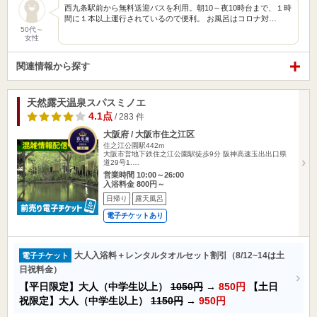
西九条駅前から無料送迎バスを利用。朝10～夜10時台まで、１時
間に１本以上運行されているので便利。 お風呂はコロナ対…
50代～
女性
関連情報から探す
天然露天温泉スパスミノエ
4.1点
/ 283 件
大阪府 / 大阪市住之江区
住之江公園駅442m
大阪市営地下鉄住之江公園駅徒歩9分 阪神高速玉出出口県
道29号1.…
営業時間 10:00～26:00
入浴料金 800円～
日帰り
露天風呂
電子チケットあり
大人入浴料＋レンタルタオルセット割引（8/12~14は土
電子チケット
日祝料金）
【平日限定】大人（中学生以上）
1050円
→
850円
【土日
祝限定】大人（中学生以上）
1150円
→
950円