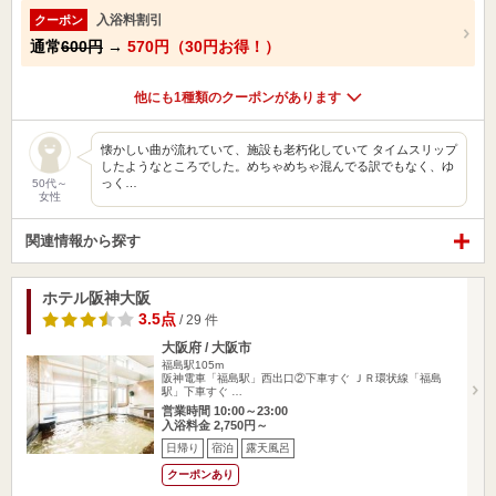
入浴料割引
クーポン
通常
600円
→
570円（30円お得！）
他にも1種類のクーポンがあります
懐かしい曲が流れていて、施設も老朽化していて タイムスリップ
したようなところでした。めちゃめちゃ混んでる訳でもなく、ゆ
っく…
50代～
女性
関連情報から探す
ホテル阪神大阪
3.5点
/ 29 件
大阪府 / 大阪市
福島駅105m
阪神電車「福島駅」西出口②下車すぐ ＪＲ環状線「福島
駅」下車すぐ …
営業時間 10:00～23:00
入浴料金 2,750円～
日帰り
宿泊
露天風呂
クーポンあり