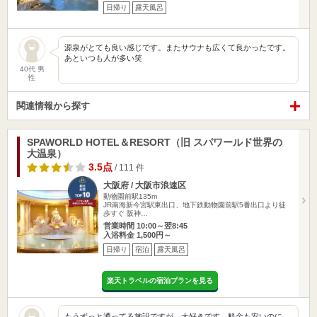
日帰り
露天風呂
源泉がとても良い感じです。またサウナも広くて良かったです。
あといつも人が多い笑
40代 男
性
関連情報から探す
SPAWORLD HOTEL＆RESORT（旧 スパワールド世界の
大温泉）
3.5点
/ 111 件
大阪府 / 大阪市浪速区
動物園前駅135m
JR南海新今宮駅東出口、地下鉄動物園前駅5番出口より徒
歩すぐ 阪神…
営業時間 10:00～翌8:45
入浴料金 1,500円～
日帰り
宿泊
露天風呂
楽天トラベルの宿泊プランを見る
もうずっと通ってる施設ですが、大好きです。料金も安いのに、