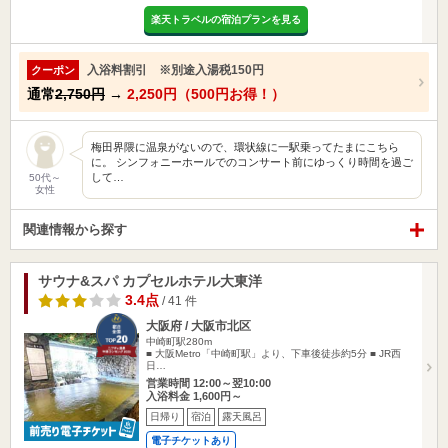
楽天トラベルの宿泊プランを見る
入浴料割引 ※別途入湯税150円
クーポン
通常
2,750円
→
2,250円（500円お得！）
梅田界隈に温泉がないので、環状線に一駅乗ってたまにこちら
に。 シンフォニーホールでのコンサート前にゆっくり時間を過ご
して…
50代～
女性
関連情報から探す
サウナ&スパ カプセルホテル大東洋
3.4点
/ 41 件
大阪府 / 大阪市北区
中崎町駅280m
■ 大阪Metro「中崎町駅」より、下車後徒歩約5分 ■ JR西
日…
営業時間 12:00～翌10:00
入浴料金 1,600円～
日帰り
宿泊
露天風呂
電子チケットあり