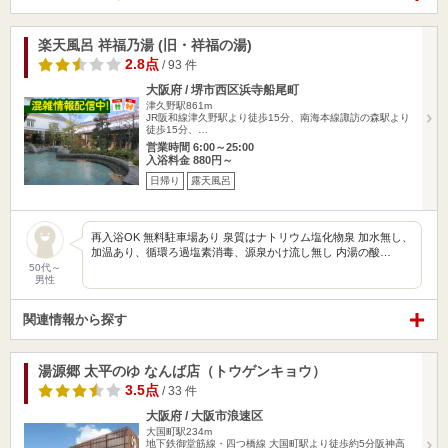
楽天風呂 祥福乃湯 (旧・祥福の湯)
2.8点
/ 93 件
大阪府 / 堺市西区浜寺船尾町
津久野駅861m
JR阪和線津久野駅より徒歩15分、南海本線諏訪の森駅より
徒歩15分、…
営業時間 6:00～25:00
入浴料金 880円～
日帰り
露天風呂
再入浴OK 無料駐車場あり 泉質はナトリウム塩化物泉 加水無し、
加温あり、循環ろ過塩素消毒、源泉かけ流し無し 内湯の酸…
50代～
男性
関連情報から探す
湯源郷 太平のゆ なんば店（トウゲンキョウ）
3.5点
/ 33 件
大阪府 / 大阪市浪速区
大国町駅234m
地下鉄御堂筋線・四つ橋線 大国町駅より徒歩約5分阪神高