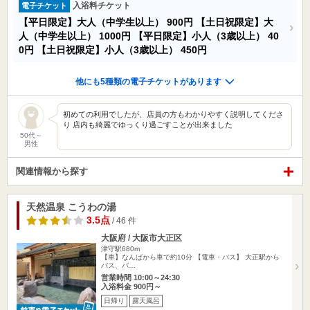
入浴料チケット
電子チケット
【平日限定】大人（中学生以上）
900円
【土日祝限定】大
人（中学生以上）
1000円
【平日限定】小人（3歳以上）
40
0円
【土日祝限定】小人（3歳以上）
450円
他にも5種類の電子チケットがあります
初めての利用でしたが、店員の方もわかりやすく説明してくださ
り 店内も綺麗でゆっくり過ごすことが出来ました
50代～
男性
関連情報から探す
天然温泉 こうわの湯
3.5点
/ 46 件
大阪府 / 大阪市大正区
津守駅680m
【車】なんばから車で約10分 【電車・バス】 大正駅から
バス、バ…
営業時間 10:00～24:30
入浴料金 900円～
日帰り
露天風呂