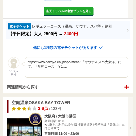
楽天トラベルの宿泊プランを見る
レギュラーコース（温泉、サウナ、スパ等）割引
電子チケット
【平日限定】大人
2500円
→
2400円
他にも1種類の電子チケットがあります
https://www.daitoyo.co.jp/spa/mens/ 「サウナ＆スパ大東洋」に
て、「早朝コース：￥1,…
50代～
男性
関連情報から探す
空庭温泉OSAKA BAY TOWER
3.6点
/ 133 件
大阪府 / 大阪市港区
弁天町駅201m
●お車をご利用の場合 阪神高速道路4号湾岸線「天保山」出
口より車で…
営業時間 11:00～23:00