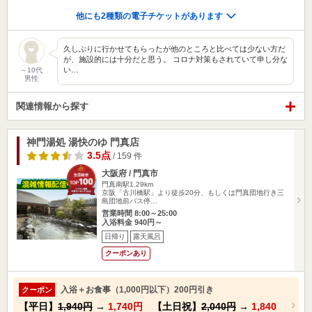
他にも2種類の電子チケットがあります
久しぶりに行かせてもらったが他のところと比べては少ない方だ
が、施設的には十分だと思う。 コロナ対策もされていて申し分な
い…
～10代
男性
関連情報から探す
神門湯処 湯快のゆ 門真店
3.5点
/ 159 件
大阪府 / 門真市
門真南駅1.29km
京阪「古川橋駅」より徒歩20分、もしくは門真団地行き三
島団地前バス停…
営業時間 8:00～25:00
入浴料金 940円～
日帰り
露天風呂
クーポンあり
入浴＋お食事（1,000円以下）200円引き
クーポン
【平日】
1,940円
→
1,740円
【土日祝】
2,040円
→
1,840