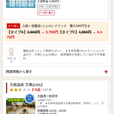
入浴料金 2,460円～
日帰り
露天風呂
クーポンあり
入館＋岩盤浴+ととのいドリンク 最大380円引き
クーポン
【タイプA】
3,860円
→
3,700円
【タイプC】
4,850円
→
4,4
70円
施設は広々として気持ちがいい。まず浴衣選びからテンションが
あがり、子供たちも大喜び。 休憩場所が充実しているので子供連
れ…
30代 女
性
関連情報から探す
天然温泉 万博おゆば
2.9点
/ 147 件
大阪府 / 吹田市
山田駅773m
・車： ■ 名神高速道路＆近畿自動車道「吹田IC」より、又
は中国自…
営業時間 10:00～25:00