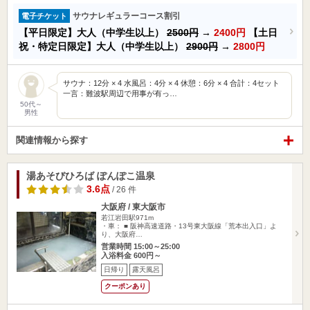
サウナレギュラーコース割引
電子チケット
【平日限定】大人（中学生以上）
2500円
→
2400円
【土日
祝・特定日限定】大人（中学生以上）
2900円
→
2800円
サウナ：12分 × 4 水風呂：4分 × 4 休憩：6分 × 4 合計：4セット
一言：難波駅周辺で用事が有っ…
50代～
男性
関連情報から探す
湯あそびひろば ぽんぽこ温泉
3.6点
/ 26 件
大阪府 / 東大阪市
若江岩田駅971m
・車： ■ 阪神高速道路・13号東大阪線「荒本出入口」よ
り、大阪府…
営業時間 15:00～25:00
入浴料金 600円～
日帰り
露天風呂
クーポンあり