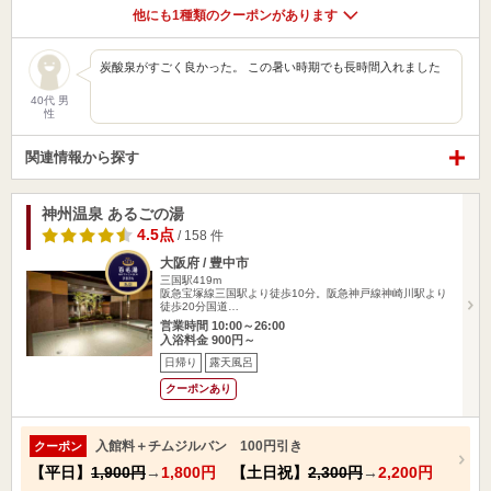
他にも1種類のクーポンがあります
炭酸泉がすごく良かった。 この暑い時期でも長時間入れました
40代 男
性
関連情報から探す
神州温泉 あるごの湯
4.5点
/ 158 件
大阪府 / 豊中市
三国駅419m
阪急宝塚線三国駅より徒歩10分。阪急神戸線神崎川駅より
徒歩20分国道…
営業時間 10:00～26:00
入浴料金 900円～
日帰り
露天風呂
クーポンあり
入館料＋チムジルバン 100円引き
クーポン
【平日】
1,900円
→
1,800円
【土日祝】
2,300円
→
2,200円