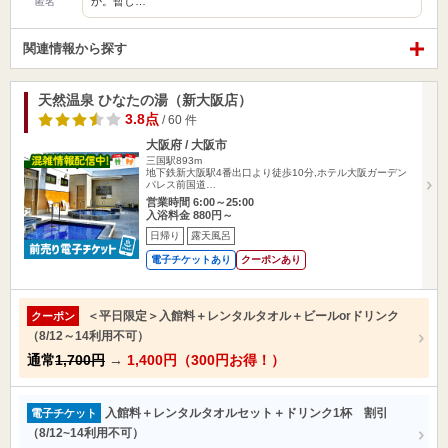
か。暫し…
匿名
関連情報から探す
天然温泉 ひなたの湯（新大阪店）
3.8点
/ 60 件
大阪府 / 大阪市
三国駅893m
地下鉄新大阪駅4番出口より徒歩10分,ホテル大阪ガーデン
パレス前国道…
営業時間 6:00～25:00
入浴料金 880円～
日帰り
露天風呂
電子チケットあり
クーポンあり
＜平日限定＞入館料＋レンタルタオル＋ビールorドリンク
クーポン
（8/12～14利用不可）
通常
1,700円
→
1,400円（300円お得！）
入館料＋レンタルタオルセット＋ドリンク1杯 割引
電子チケット
（8/12~14利用不可）