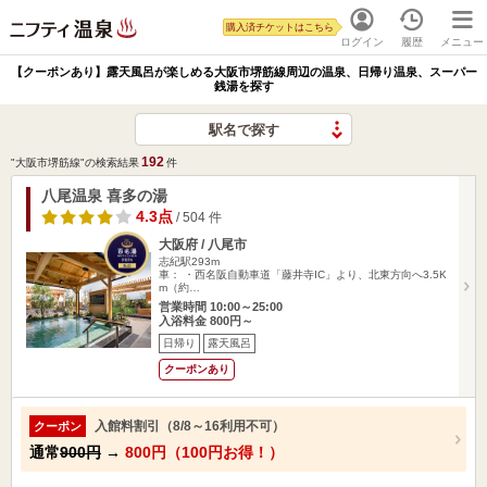
購入済チケットはこちら
ログイン
履歴
メニュー
【クーポンあり】露天風呂が楽しめる大阪市堺筋線周辺の温泉、日帰り温泉、スーパー
銭湯を探す
駅名で探す
192
"大阪市堺筋線"の検索結果
件
八尾温泉 喜多の湯
4.3点
/ 504 件
大阪府 / 八尾市
志紀駅293m
車： ・西名阪自動車道「藤井寺IC」より、北東方向へ3.5K
m（約…
営業時間 10:00～25:00
入浴料金 800円～
日帰り
露天風呂
クーポンあり
入館料割引（8/8～16利用不可）
クーポン
通常
900円
→
800円（100円お得！）