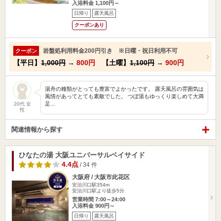
入浴料金 1,100円～
日帰り
露天風呂
クーポンあり
岩盤処利用料金200円引き ※日曜・祝日利用不可
クーポン
【平日】
1,000円
→
800円
【土曜】
1,100円
→
900円
湯舟の種類がとっても豊富でよかったです。 露天風呂の雰囲気は
風情があってとても素敵でした。 つぼ湯もゆっくり楽しめて大満
足…
20代 女
性
関連情報から探す
ひなたの湯 大阪ユニバーサルベイサイド
4.4点
/ 34 件
大阪府 / 大阪市此花区
安治川口駅354m
安治川口駅より徒歩5分
営業時間 7:00～24:00
入浴料金 900円～
日帰り
露天風呂