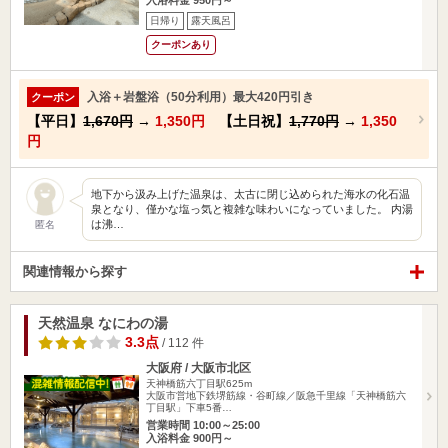
入浴料金 950円～
日帰り
露天風呂
クーポンあり
入浴＋岩盤浴（50分利用）最大420円引き
クーポン
【平日】
1,670円
→
1,350円
【土日祝】
1,770円
→
1,350
円
地下から汲み上げた温泉は、太古に閉じ込められた海水の化石温
泉となり、僅かな塩っ気と複雑な味わいになっていました。 内湯
は沸…
匿名
関連情報から探す
天然温泉 なにわの湯
3.3点
/ 112 件
大阪府 / 大阪市北区
天神橋筋六丁目駅625m
大阪市営地下鉄堺筋線・谷町線／阪急千里線「天神橋筋六
丁目駅」下車5番…
営業時間 10:00～25:00
入浴料金 900円～