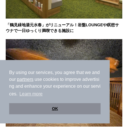
「鶴見緑地湯元水春」がリニューアル！岩盤LOUNGEや瞑想サ
ウナで一日ゆっくり満喫できる施設に
By using our services, you agree that we and
our
partners
use cookies to improve advertisi
ng and enhance your experience on our servi
ces.
Learn more
OK