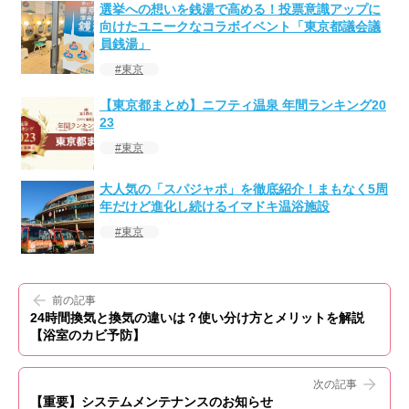
選挙への想いを銭湯で高める！投票意識アップに
向けたユニークなコラボイベント「東京都議会議
員銭湯」
東京
【東京都まとめ】ニフティ温泉 年間ランキング20
23
東京
大人気の「スパジャポ」を徹底紹介！まもなく5周
年だけど進化し続けるイマドキ温浴施設
東京
前の記事
24時間換気と換気の違いは？使い分け方とメリットを解説
【浴室のカビ予防】
次の記事
【重要】システムメンテナンスのお知らせ