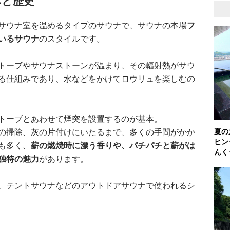
みと歴史
サウナ室を温めるタイプのサウナで、サウナの本場
フ
いるサウナ
のスタイルです。
トーブやサウナストーンが温まり、その輻射熱がサウ
る仕組みであり、水などをかけてロウリュを楽しむの
トーブとあわせて煙突を設置するのが基本。
夏の
の掃除、灰の片付けにいたるまで、多くの手間がかか
ヒン
も多く、
薪の燃焼時に漂う香りや、パチパチと薪がは
んく
独特の魅力
があります。
、テントサウナなどのアウトドアサウナで使われるシ