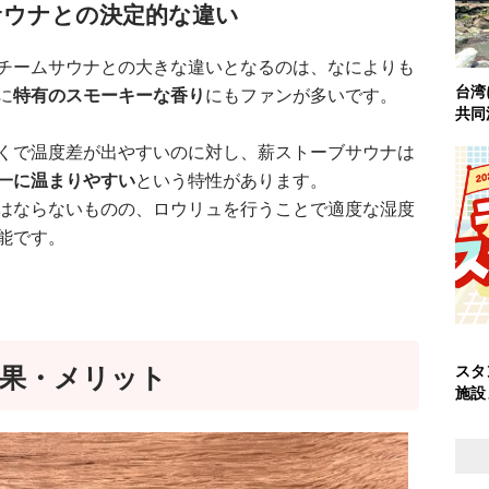
サウナとの決定的な違い
チームサウナとの大きな違いとなるのは、なによりも
台湾
に
特有のスモーキーな香り
にもファンが多いです。
共同
くで温度差が出やすいのに対し、薪ストーブサウナは
一に温まりやすい
という特性があります。
はならないものの、ロウリュを行うことで適度な湿度
能です。
果・メリット
スタ
施設