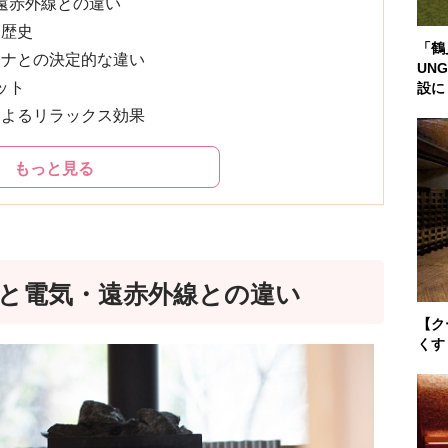
遠赤外線との違い
と歴史
「鶴
ウナとの決定的な違い
UN
ット
設に
によるリラックス効果
もっと見る
と電気・遠赤外線との違い
【ク
くす