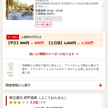
羽生駅362m
東武伊勢崎線 秩父鉄道 羽生駅西口より徒歩3分東北自動車
道 羽生イン…
営業時間 10:00～24:00
入浴料金 950円～
日帰り
宿泊
サウナ
クーポンあり
入館料50円引き
クーポン
【平日】
950円
→
900円
【土日祝】
1,200円
→
1,150円
他にも2種類のクーポンがあります
宮崎県から初めて遊びに来ました。フリータイムで朝から夜まで
途中、リラクゼーションルームやマンガルームを楽しみながら温
泉に何…
50代～
女性
関連情報から探す
秩父湯元 武甲温泉（ぶこうおんせん）
3.3点
/ 3 件