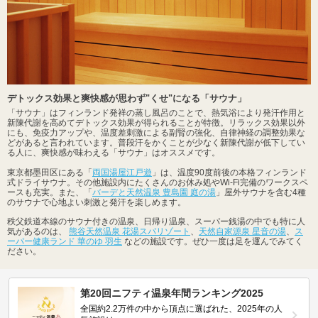
デトックス効果と爽快感が思わず"くせ"になる「サウナ」
「サウナ」はフィンランド発祥の蒸し風呂のことで、熱気浴により発汗作用と
新陳代謝を高めてデトックス効果が得られることが特徴。リラックス効果以外
にも、免疫力アップや、温度差刺激による副腎の強化、自律神経の調整効果な
どがあると言われています。普段汗をかくことが少なく新陳代謝が低下してい
る人に、爽快感が味わえる「サウナ」はオススメです。
東京都墨田区にある「
両国湯屋江戸遊
」は、温度90度前後の本格フィンランド
式ドライサウナ。その他施設内にたくさんのお休み処やWi-Fi完備のワークスペ
ースも充実。また、「
バーデと天然温泉 豊島園 庭の湯
」屋外サウナを含む4種
のサウナで心地よい刺激と発汗を楽しめます。
秩父鉄道本線のサウナ付きの温泉、日帰り温泉、スーパー銭湯の中でも特に人
気があるのは、
熊谷天然温泉 花湯スパリゾート
、
天然自家源泉 星音の湯
、
ス
ーパー健康ランド 華のゆ 羽生
などの施設です。ぜひ一度は足を運んでみてく
ださい。
第20回ニフティ温泉年間ランキング2025
全国約2.2万件の中から頂点に選ばれた、2025年の人