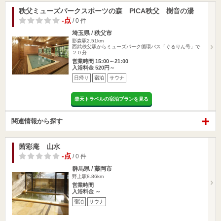
秩父ミューズパークスポーツの森 PICA秩父 樹音の湯
-点
/ 0 件
埼玉県 / 秩父市
影森駅2.51km
西武秩父駅からミューズパーク循環バス「ぐるりん号」で
２０分
営業時間 15:00～21:00
入浴料金 520円～
日帰り
宿泊
サウナ
楽天トラベルの宿泊プランを見る
関連情報から探す
茜彩庵 山水
-点
/ 0 件
群馬県 / 藤岡市
野上駅8.86km
営業時間
入浴料金 ～
宿泊
サウナ