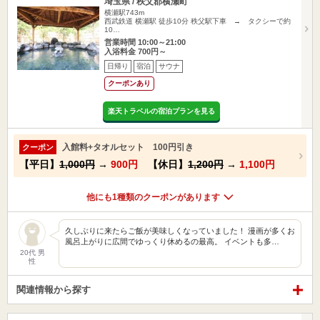
埼玉県 / 秩父郡横瀬町
横瀬駅743m
西武鉄道 横瀬駅 徒歩10分 秩父駅下車 → タクシーで約
10…
営業時間 10:00～21:00
入浴料金 700円～
日帰り
宿泊
サウナ
クーポンあり
楽天トラベルの宿泊プランを見る
入館料+タオルセット 100円引き
クーポン
【平日】
1,000円
→
900円
【休日】
1,200円
→
1,100円
他にも1種類のクーポンがあります
久しぶりに来たらご飯が美味しくなっていました！ 漫画が多くお
風呂上がりに広間でゆっくり休めるの最高。 イベントも多…
20代 男
性
関連情報から探す