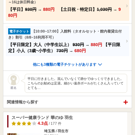
～16は休日料金）
【平日】
930円
→
880円
【土日祝・特定日】
1,030円
→
9
80円
【10:00~17:00】入館料（タオルセット・館内着貸出付
電子チケット
き）割引（8/8~16利用不可）
【平日限定】大人（中学生以上）
930円
→
880円
【平日限
定】小人（3歳~小学生）
730円
→
680円
他にも3種類の電子チケットがあります
平日に行きました。混んでいなくて静かでゆっくりできました。
こちらのお勧めは足湯。細かい遠赤ボールがたくさん入っていて
とても…
匿名
関連情報から探す
スーパー健康ランド 華のゆ 羽生
4.3点
/ 177 件
埼玉県 / 羽生市