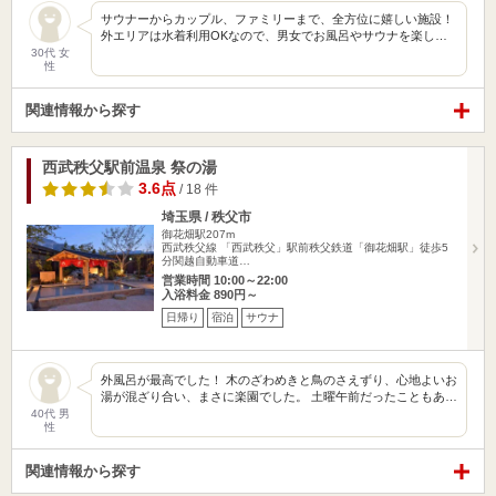
サウナーからカップル、ファミリーまで、全方位に嬉しい施設！
外エリアは水着利用OKなので、男女でお風呂やサウナを楽し…
30代 女
性
関連情報から探す
西武秩父駅前温泉 祭の湯
3.6点
/ 18 件
埼玉県 / 秩父市
御花畑駅207m
西武秩父線 「西武秩父」駅前秩父鉄道「御花畑駅」徒歩5
分関越自動車道…
営業時間 10:00～22:00
入浴料金 890円～
日帰り
宿泊
サウナ
外風呂が最高でした！ 木のざわめきと鳥のさえずり、心地よいお
湯が混ざり合い、まさに楽園でした。 土曜午前だったこともあ…
40代 男
性
関連情報から探す