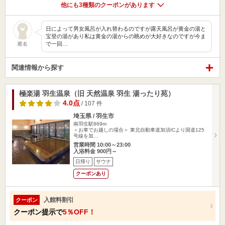
他にも3種類のクーポンがあります
日によって男女風呂が入れ替わるのですが露天風呂が黄金の湯と
宝登の湯があり私は黄金の湯からの眺めが大好きなのですが今ま
で一回…
匿名
関連情報から探す
極楽湯 羽生温泉（旧 天然温泉 羽生 湯ったり苑）
4.0点
/ 107 件
埼玉県 / 羽生市
南羽生駅869m
＜お車でお越しの場合＞ 東北自動車道加須ICより国道125
号線を加…
営業時間 10:00～23:00
入浴料金 900円～
日帰り
サウナ
クーポンあり
入館料割引
クーポン
クーポン提示で
5％OFF！