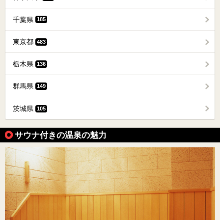
千葉県
185
東京都
483
栃木県
136
群馬県
149
茨城県
105
サウナ付きの温泉の魅力