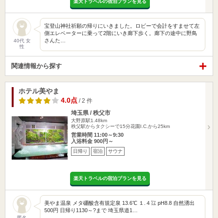
楽天トラベルの宿泊プランを見る
宝登山神社祈願の帰りにいきました。ロビーで会計をすませて左
側エレベーターに乗って2階にいき廊下歩く。廊下の途中に野鳥
さんた…
40代 女
性
関連情報から探す
ホテル美やま
4.0点
/ 2 件
埼玉県 / 秩父市
大野原駅1.48km
秩父駅からタクシーで15分花園I.C.から25km
営業時間 11:00～9:30
入浴料金 900円～
日帰り
宿泊
サウナ
楽天トラベルの宿泊プランを見る
美やま温泉 メタ硼酸含有規定泉 13.6℃ １.４㍑ pH8.8 自然湧出
500円 日帰り1130～?まで 埼玉県道1…
匿名