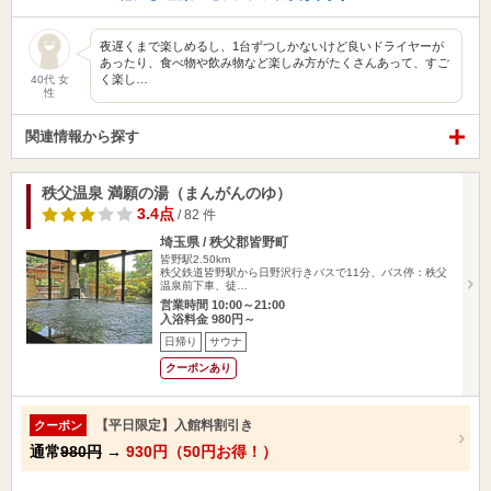
夜遅くまで楽しめるし、1台ずつしかないけど良いドライヤーが
あったり、食べ物や飲み物など楽しみ方がたくさんあって、すご
く楽し…
40代 女
性
関連情報から探す
秩父温泉 満願の湯（まんがんのゆ）
3.4点
/ 82 件
埼玉県 / 秩父郡皆野町
皆野駅2.50km
秩父鉄道皆野駅から日野沢行きバスで11分、バス停：秩父
温泉前下車、徒…
営業時間 10:00～21:00
入浴料金 980円～
日帰り
サウナ
クーポンあり
【平日限定】入館料割引き
クーポン
通常
980円
→
930円（50円お得！）