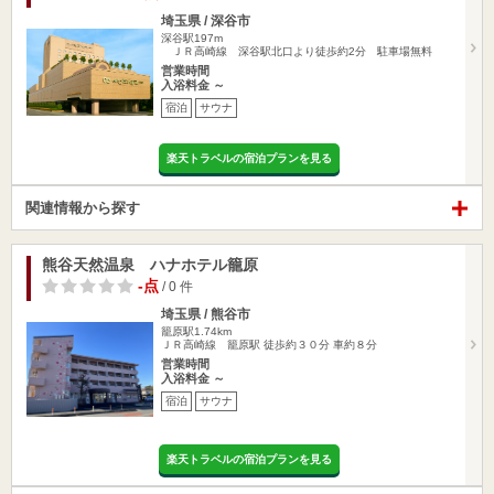
埼玉県 / 深谷市
深谷駅197m
ＪＲ高崎線 深谷駅北口より徒歩約2分 駐車場無料
営業時間
入浴料金 ～
宿泊
サウナ
楽天トラベルの宿泊プランを見る
関連情報から探す
熊谷天然温泉 ハナホテル籠原
-点
/ 0 件
埼玉県 / 熊谷市
籠原駅1.74km
ＪＲ高崎線 籠原駅 徒歩約３０分 車約８分
営業時間
入浴料金 ～
宿泊
サウナ
楽天トラベルの宿泊プランを見る