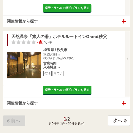
楽天トラベルの宿泊プランを見る
関連情報から探す
天然温泉「旅人の湯」ホテルルートインGrand秩父
-点
/ 0 件
埼玉県 / 秩父市
秩父駅383m
秩父駅より徒歩で約6分
営業時間
入浴料金 ～
宿泊
サウナ
楽天トラベルの宿泊プランを見る
関連情報から探す
1
/
2
前へ
次へ
(
40
件中 1件～30件を表示)