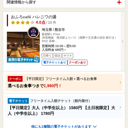
関連情報から探す
おふろcafé ハレニワの湯
4.0点
/ 10 件
埼玉県 / 熊谷市
籠原駅1.37km
JR高崎線 熊谷駅よりバス（国際十王交通の深谷 駅行き）
35分 高柳…
営業時間 10:00～翌9:00
入浴料金 680円～
日帰り
宿泊
サウナ
電子チケットあり
クーポンあり
【平日限定】フリータイム入館＋選べるお食事
クーポン
選べるお食事つきで
1,980円！
フリータイム入館チケット（館内着付）
電子チケット
【平日限定】大人（中学生以上）
1580円
【土日祝限定】大
人（中学生以上）
1780円
他にも1種類の電子チケットがあります