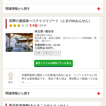
関連情報から探す
四季の湯温泉ヘリテイジリゾート（ときのゆおんせん）
3.4点
/ 29 件
埼玉県 / 熊谷市
大麻生駅5.54km
東武東上線「森林公園駅」北口ロータリー／JR高崎線「熊
谷駅」南口ロー…
営業時間 9:30～22:00
入浴料金 800円～
日帰り
宿泊
サウナ
楽天トラベルの宿泊プランを見る
武蔵野森林公園近くの丘陵地の高台にある、リゾートホテルに付
帯する温泉施設です。 初めて来た頃は、熊谷駅より路線バスがあ
り、…
匿名
関連情報から探す
新木鉱泉旅館(あらきこうせんりょかん）