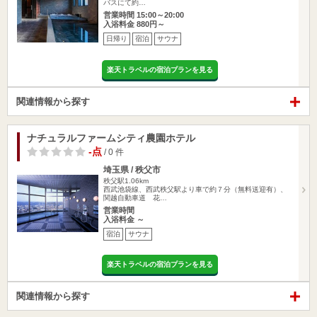
バスにて約…
営業時間 15:00～20:00
入浴料金 880円～
日帰り
宿泊
サウナ
楽天トラベルの宿泊プランを見る
関連情報から探す
ナチュラルファームシティ農園ホテル
-点
/ 0 件
埼玉県 / 秩父市
秩父駅1.06km
西武池袋線、西武秩父駅より車で約７分（無料送迎有）、
関越自動車道 花…
営業時間
入浴料金 ～
宿泊
サウナ
楽天トラベルの宿泊プランを見る
関連情報から探す