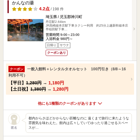
かんなの湯
4.2点
/ 198 件
埼玉県 / 児玉郡神川町
丹荘駅2.64km
JR高崎線本庄駅下車タクシー利用 約25分上越新幹線本庄
早稲田駅下車…
営業時間 9:00～23:00
入浴料金 980円～
日帰り
サウナ
クーポンあり
一般入館料＋レンタルタオルセット 100円引き（8/8～16
クーポン
利用不可）
【平日】
1,280円
→
1,180円
【土日祝】
1,380円
→
1,280円
他にも1種類のクーポンがあります
都内からさほどかからない距離なのに 遠くまで旅行に来たような
雰囲気を味わえた。館内は広々していてゆったり過ごせるスペー
スが…
匿名