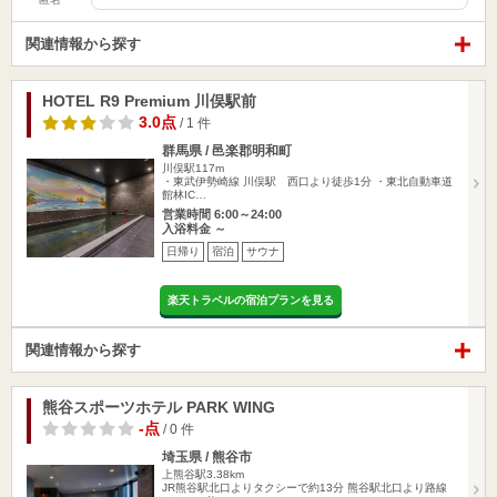
関連情報から探す
HOTEL R9 Premium 川俣駅前
3.0点
/ 1 件
群馬県 / 邑楽郡明和町
川俣駅117m
・東武伊勢崎線 川俣駅 西口より徒歩1分 ・東北自動車道
館林IC…
営業時間 6:00～24:00
入浴料金 ～
日帰り
宿泊
サウナ
楽天トラベルの宿泊プランを見る
関連情報から探す
熊谷スポーツホテル PARK WING
-点
/ 0 件
埼玉県 / 熊谷市
上熊谷駅3.38km
JR熊谷駅北口よりタクシーで約13分 熊谷駅北口より路線