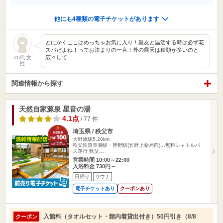
他にも4種類の電子チケットがあります
とにかくここはめっちゃお気に入り！親友と温活する時は必ず花
スパだよね！ってお決まりの一言！外の露天は種類が多いのと
広々して…
20代 女
性
関連情報から探す
天然自家源泉 星音の湯
4.1点
/ 77 件
埼玉県 / 秩父市
大野原駅5.20km
秩父鉄道長瀞駅・皆野駅(五野上薬局前)…無料シャトルバ
ス運行 秩父…
営業時間 10:00～22:00
入浴料金 730円～
日帰り
サウナ
電子チケットあり
クーポンあり
入館料（タオルセット・館内着貸出付き）50円引き（8/8
クーポン