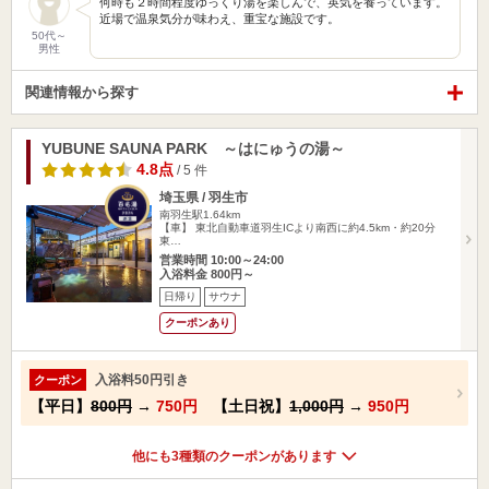
何時も２時間程度ゆっくり湯を楽しんで、英気を養っています。
近場で温泉気分が味わえ、重宝な施設です。
50代～
男性
関連情報から探す
YUBUNE SAUNA PARK ～はにゅうの湯～
4.8点
/ 5 件
埼玉県 / 羽生市
南羽生駅1.64km
【車】 東北自動車道羽生ICより南西に約4.5km・約20分
東…
営業時間 10:00～24:00
入浴料金 800円～
日帰り
サウナ
クーポンあり
入浴料50円引き
クーポン
【平日】
800円
→
750円
【土日祝】
1,000円
→
950円
他にも3種類のクーポンがあります