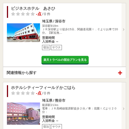
ビジネスホテル あさひ
-点
/ 0 件
埼玉県 / 深谷市
深谷駅919m
ＪＲ深谷駅より徒歩15分、関越道花園Ｉ．Ｃよりお車で20
分。【駅迄無…
営業時間
入浴料金 ～
宿泊
サウナ
楽天トラベルの宿泊プランを見る
関連情報から探す
ホテルシティーフィールドかごはら
-点
/ 0 件
埼玉県 / 熊谷市
籠原駅213m
電車：ＪＲ高崎線籠原駅徒歩２分／車：花園Ｉ.Cより２０
分：
営業時間
入浴料金 ～
宿泊
サウナ