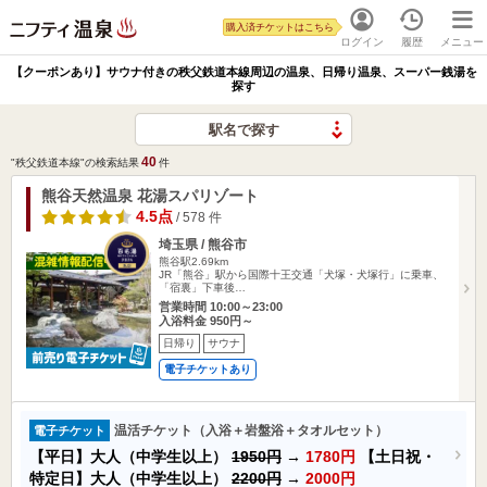
購入済チケットはこちら
ログイン
履歴
メニュー
【クーポンあり】サウナ付きの秩父鉄道本線周辺の温泉、日帰り温泉、スーパー銭湯を
探す
駅名で探す
40
"秩父鉄道本線"の検索結果
件
熊谷天然温泉 花湯スパリゾート
4.5点
/ 578 件
埼玉県 / 熊谷市
熊谷駅2.69km
JR「熊谷」駅から国際十王交通「犬塚・犬塚行」に乗車、
「宿裏」下車後…
営業時間 10:00～23:00
入浴料金 950円～
日帰り
サウナ
電子チケットあり
温活チケット（入浴＋岩盤浴＋タオルセット）
電子チケット
【平日】大人（中学生以上）
1950円
→
1780円
【土日祝・
特定日】大人（中学生以上）
2200円
→
2000円