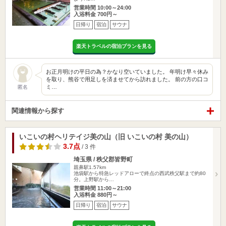
営業時間 10:00～24:00
入浴料金 700円～
日帰り
宿泊
サウナ
楽天トラベルの宿泊プランを見る
お正月明けの平日の為？かなり空いていました。 年明け早々休み
を取り、熊谷で用足しを済ませてから訪れました。 前の方の口コ
ミ…
匿名
関連情報から探す
いこいの村ヘリテイジ美の山（旧 いこいの村 美の山）
3.7点
/ 3 件
埼玉県 / 秩父郡皆野町
親鼻駅1.57km
池袋駅から特急レッドアローで終点の西武秩父駅まで約80
分。上野駅から…
営業時間 11:00～21:00
入浴料金 880円～
日帰り
宿泊
サウナ