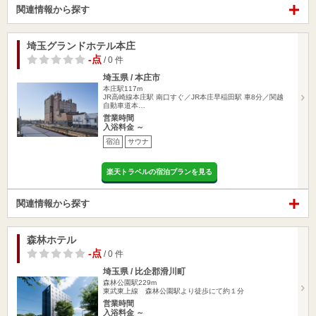
関連情報から探す
埼玉グランドホテル本庄
-点
/ 0 件
埼玉県 / 本庄市
本庄駅117m
JR高崎線本庄駅 南口すぐ／JR本庄早稲田駅 車8分／関越
自動車道本…
営業時間
入浴料金 ～
宿泊
サウナ
楽天トラベルの宿泊プランを見る
関連情報から探す
森林ホテル
-点
/ 0 件
埼玉県 / 比企郡滑川町
森林公園駅229m
東武東上線 森林公園駅より徒歩にて約１分
営業時間
入浴料金 ～