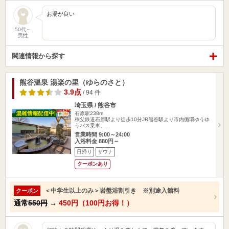
お湯が良い
50代～
男性
関連情報から探す
熊谷温泉 湯楽の里（ゆらのさと）
3.9点
/ 94 件
埼玉県 / 熊谷市
石原駅238m
秩父鉄道石原駅より徒歩10分JR熊谷駅より市内循環ゆうゆ
うバス乗車、…
営業時間 9:00～24:00
入浴料金 880円～
日帰り
サウナ
クーポンあり
＜中学生以上のみ＞岩盤浴割引き ※別途入館料
クーポン
通常
550円
→
450円（100円お得！）