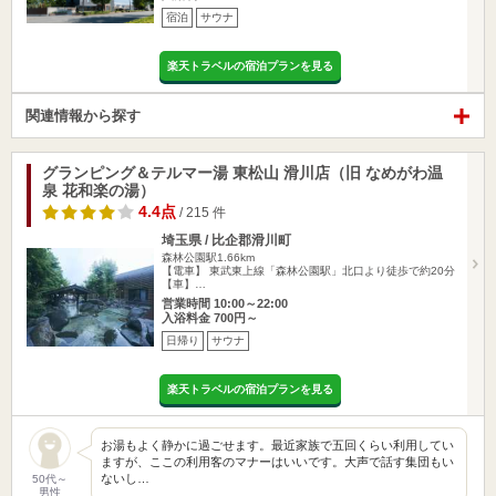
宿泊
サウナ
楽天トラベルの宿泊プランを見る
関連情報から探す
グランピング＆テルマー湯 東松山 滑川店（旧 なめがわ温
泉 花和楽の湯）
4.4点
/ 215 件
埼玉県 / 比企郡滑川町
森林公園駅1.66km
【電車】 東武東上線「森林公園駅」北口より徒歩で約20分
【車】…
営業時間 10:00～22:00
入浴料金 700円～
日帰り
サウナ
楽天トラベルの宿泊プランを見る
お湯もよく静かに過ごせます。最近家族で五回くらい利用してい
ますが、ここの利用客のマナーはいいです。大声で話す集団もい
ないし…
50代～
男性