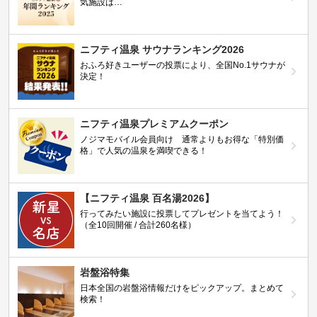
気施設は…
ニフティ温泉 サウナランキング2026
おふろ好きユーザーの投票により、全国No.1サウナが
決定！
ニフティ温泉プレミアムクーポン
ノジマモバイル会員向け 通常よりもお得な「特別価
格」で人気の温泉を満喫できる！
【ニフティ温泉 百名湯2026】
行ってみたい施設に投票してプレゼントを当てよう！
（全10回開催 / 合計260名様）
岩盤浴特集
日本全国の岩盤浴情報だけをピックアップ。まとめて
検索！