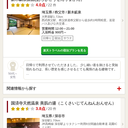
4.0点
/ 22 件
埼玉県 / 秩父市 / 新木鉱泉
大野原駅1.72km
西武秩父駅、秩父鉄道秩父駅から徒歩約1時間程度。送迎
バス及び公共交通…
営業時間 12:00～21:00
入浴料金 900円～
日帰り
宿泊
サウナ
楽天トラベルの宿泊プランを見る
日帰りで利用させていただきました。 少し細い道を抜けると突如
現れるのは、長い歴史を感じさせるとても風情のある建物です。
…
50代～
女性
関連情報から探す
国済寺天然温泉 美肌の湯（こくさいじてんねんおんせん）
3.8点
/ 20 件
埼玉県 / 深谷市
深谷駅1.70km
JR高崎線 深谷駅よりタクシー利用6分関越自動車道 花園IC
よりR1…