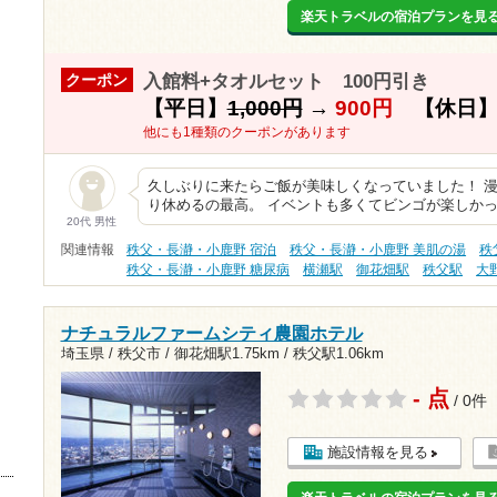
楽天トラベルの宿泊プランを見
入館料+タオルセット 100円引き
クーポン
【平日】
1,000円
→
900円
【休日
他にも1種類のクーポンがあります
久しぶりに来たらご飯が美味しくなっていました！ 
り休めるの最高。 イベントも多くてビンゴが楽しかっ
20代 男性
関連情報
秩父・長瀞・小鹿野 宿泊
秩父・長瀞・小鹿野 美肌の湯
秩
秩父・長瀞・小鹿野 糖尿病
横瀬駅
御花畑駅
秩父駅
大
ナチュラルファームシティ農園ホテル
埼玉県 / 秩父市 /
御花畑駅1.75km
/
秩父駅1.06km
- 点
/ 0件
施設情報を見る