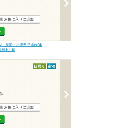
>
お気に入りに追加
る
父・長瀞・小鹿野 子連れOK
武州中川駅
日帰り
宿泊
>
2件
お気に入りに追加
る