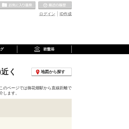
お気に入りの温泉
最近の履歴
ログイン
ID作成
グ
岩盤浴
)近く
地図から探す
このページでは御花畑駅から直線距離で
介します。