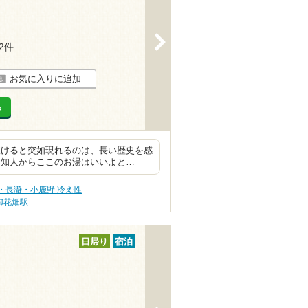
>
22件
お気に入りに追加
る
抜けると突如現れるのは、長い歴史を感
な知人からここのお湯はいいよと…
・長瀞・小鹿野 冷え性
御花畑駅
日帰り
宿泊