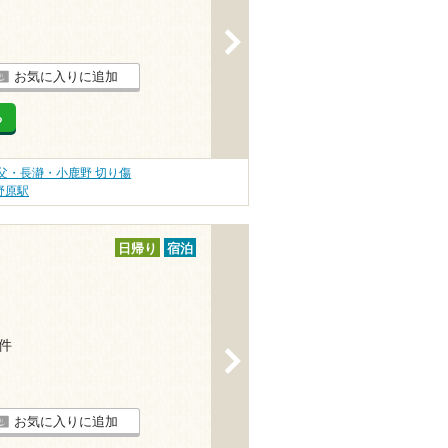
>
お気に入りに追加
る
父・長瀞・小鹿野 切り傷
野原駅
日帰り
宿泊
3件
>
お気に入りに追加