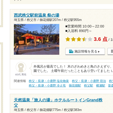
西武秩父駅前温泉 祭の湯
埼玉県 / 秩父市 /
御花畑駅207m
/
秩父駅955m
■営業時間 10:00～22:00
■入浴料 890円～
3.6 点
/ 
施設情報を見る
外風呂が最高でした！ 木のざわめきと鳥のさえずり
園でした。 土曜午前だったこともあり空いてました 
40代 男性
関連情報
秩父・長瀞・小鹿野 塩化物泉
秩父・長瀞・小鹿野 宿泊
秩
秩父・長瀞・小鹿野 冷え性
御花畑駅
秩父駅
横瀬駅
影
天然温泉「旅人の湯」ホテルルートインGrand秩
父
埼玉県 / 秩父市 /
御花畑駅775m
/
秩父駅383m