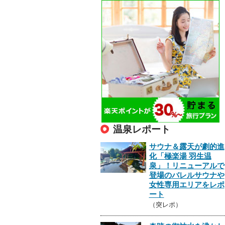
温泉レポート
サウナ＆露天が劇的進
化「極楽湯 羽生温
泉」！リニューアルで
登場のバレルサウナや
女性専用エリアをレポ
ート
（突レポ）