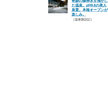
奇跡の御神水を沸かし
た温泉。pH9.6の美人
泉質。本格オープンが
楽しみ。
（温泉探訪記）