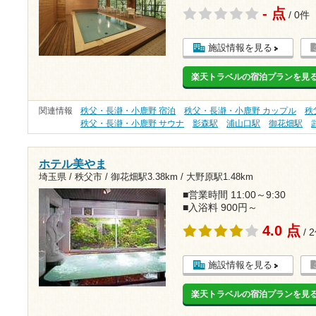
- 点
/ 0件
施設情報を見る
楽天トラベルの宿泊プランを見
関連情報
秩父・長瀞・小鹿野 宿泊
秩父・長瀞・小鹿野 カップル
秩
秩父・長瀞・小鹿野 サウナ
影森駅
浦山口駅
御花畑駅
ホテル美やま
埼玉県 / 秩父市 /
御花畑駅3.38km
/
大野原駅1.48km
■営業時間 11:00～9:30
■入浴料 900円～
4.0 点
/ 
施設情報を見る
楽天トラベルの宿泊プランを見