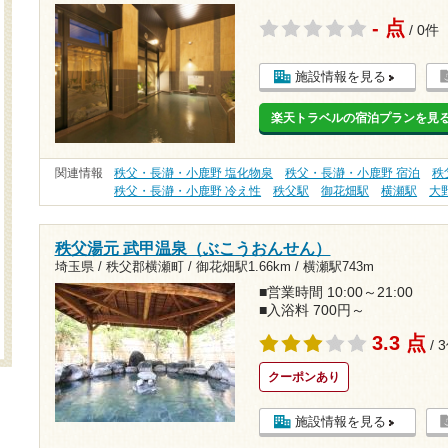
- 点
/ 0件
施設情報を見る
楽天トラベルの宿泊プランを見
関連情報
秩父・長瀞・小鹿野 塩化物泉
秩父・長瀞・小鹿野 宿泊
秩
秩父・長瀞・小鹿野 冷え性
秩父駅
御花畑駅
横瀬駅
大
秩父湯元 武甲温泉（ぶこうおんせん）
埼玉県 / 秩父郡横瀬町 /
御花畑駅1.66km
/
横瀬駅743m
■営業時間 10:00～21:00
■入浴料 700円～
3.3 点
/ 
クーポンあり
施設情報を見る