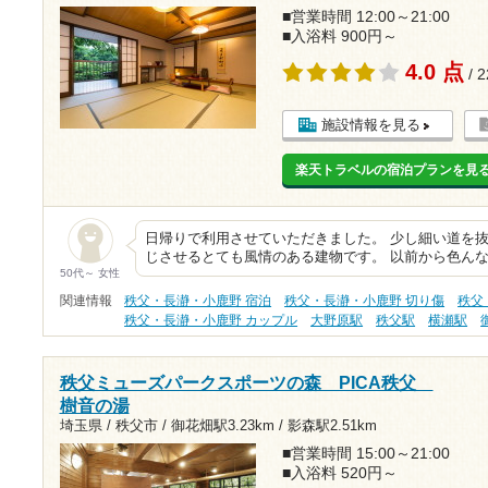
■営業時間 12:00～21:00
■入浴料 900円～
4.0 点
/ 
施設情報を見る
楽天トラベルの宿泊プランを見
日帰りで利用させていただきました。 少し細い道を
じさせるとても風情のある建物です。 以前から色ん
50代～ 女性
関連情報
秩父・長瀞・小鹿野 宿泊
秩父・長瀞・小鹿野 切り傷
秩父
秩父・長瀞・小鹿野 カップル
大野原駅
秩父駅
横瀬駅
秩父ミューズパークスポーツの森 PICA秩父
樹音の湯
埼玉県 / 秩父市 /
御花畑駅3.23km
/
影森駅2.51km
■営業時間 15:00～21:00
■入浴料 520円～