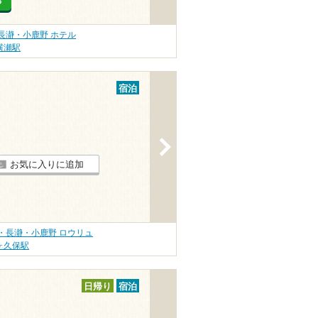
る
長瀞・小鹿野 ホテル
横瀬駅
宿泊
>
お気に入りに追加
・長瀞・小鹿野 ロウリュ
ヶ久保駅
日帰り
宿泊