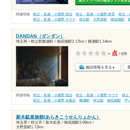
楽天トラベルの宿泊プランを見
関連情報
秩父・長瀞・小鹿野 宿泊
秩父・長瀞・小鹿野 絶景
秩父・
秩父・長瀞・小鹿野 サウナ
秩父駅
大野原駅
御花畑駅
DANDAN（ダンダン）
埼玉県 / 秩父郡横瀬町 /
御花畑駅2.17km
/
横瀬駅1.14km
- 点
/ 0件
施設情報を見る
関連情報
秩父・長瀞・小鹿野 宿泊
秩父・長瀞・小鹿野 サウナ
秩父
秩父・長瀞・小鹿野 水風呂
横瀬駅
秩父駅
御花畑駅
芦
新木鉱泉旅館(あらきこうせんりょかん）
埼玉県 / 秩父市 / 新木鉱泉 /
御花畑駅3.06km
/
大野原駅1.72km