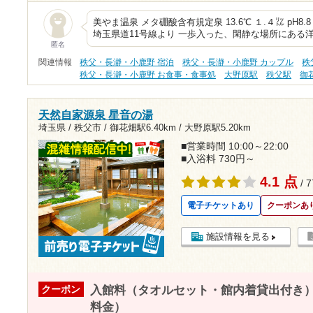
美やま温泉 メタ硼酸含有規定泉 13.6℃ １.４㍑ pH8.8
埼玉県道11号線より 一歩入った、閑静な場所にある
匿名
関連情報
秩父・長瀞・小鹿野 宿泊
秩父・長瀞・小鹿野 カップル
秩
秩父・長瀞・小鹿野 お食事・食事処
大野原駅
秩父駅
御
天然自家源泉 星音の湯
埼玉県 / 秩父市 /
御花畑駅6.40km
/
大野原駅5.20km
■営業時間 10:00～22:00
■入浴料 730円～
4.1 点
/ 
電子チケットあり
クーポンあ
施設情報を見る
入館料（タオルセット・館内着貸出付き）5
クーポン
料金）