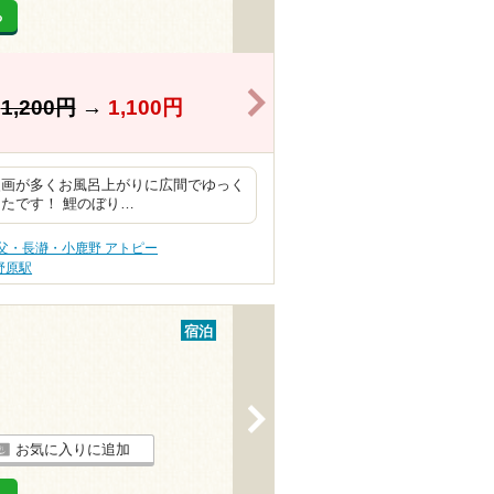
る
>
】
1,200円
→
1,100円
漫画が多くお風呂上がりに広間でゆっく
たです！ 鯉のぼり…
父・長瀞・小鹿野 アトピー
野原駅
宿泊
>
お気に入りに追加