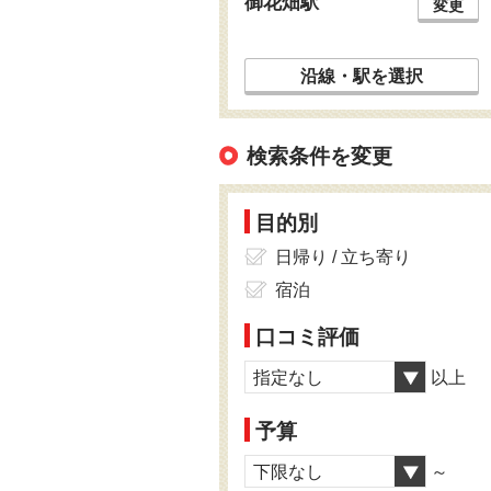
御花畑駅
変更
沿線・駅を選択
検索条件を変更
目的別
日帰り / 立ち寄り
宿泊
口コミ評価
指定なし
以上
予算
下限なし
～