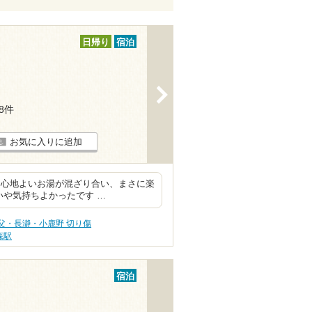
日帰り
宿泊
>
18件
お気に入りに追加
、心地よいお湯が混ざり合い、まさに楽
いや気持ちよかったです …
父・長瀞・小鹿野 切り傷
森駅
宿泊