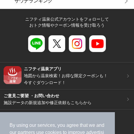
サウナランキング
ニフティ温泉公式アカウントをフォローして
おトク情報やクーポン情報を受け取ろう
ニフティ温泉アプリ
地図から温泉検索！お得な限定クーポンも！
今すぐダウンロード！
ご意見ご要望 ・お問い合わせ
施設データの新規追加や修正依頼もこちらから
スマートフォン
/
PC
加盟店募集（資料請求）
広告出稿のご案内
By using our services, you agree that we and
our
partners
use cookies to improve advertisi
利用規約
ライフスタイルMEMBERS+規約