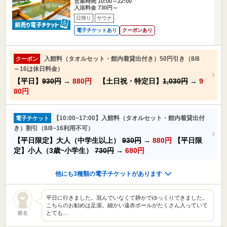
営業時間 10:00～22:00
入浴料金 730円～
日帰り
サウナ
電子チケットあり
クーポンあり
入館料（タオルセット・館内着貸出付き）50円引き（8/8
クーポン
～16は休日料金）
【平日】
930円
→
880円
【土日祝・特定日】
1,030円
→
9
80円
【10:00~17:00】入館料（タオルセット・館内着貸出付
電子チケット
き）割引（8/8~16利用不可）
【平日限定】大人（中学生以上）
930円
→
880円
【平日限
定】小人（3歳~小学生）
730円
→
680円
他にも3種類の電子チケットがあります
平日に行きました。混んでいなくて静かでゆっくりできました。
こちらのお勧めは足湯。細かい遠赤ボールがたくさん入っていて
とても…
匿名