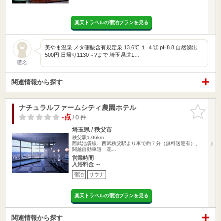
楽天トラベルの宿泊プランを見る
美やま温泉 メタ硼酸含有規定泉 13.6℃ １.４㍑ pH8.8 自然湧出
500円 日帰り1130～?まで 埼玉県道1…
匿名
関連情報から探す
ナチュラルファームシティ農園ホテル
お気に入
りに追加
-点
/ 0 件
埼玉県 / 秩父市
秩父駅1.06km
西武池袋線、西武秩父駅より車で約７分（無料送迎有）、
関越自動車道 花…
営業時間
入浴料金 ～
宿泊
サウナ
楽天トラベルの宿泊プランを見る
関連情報から探す