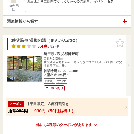
風呂上がりに広間でゆっくり休めるの最高。 イベントも多…
20代 男
性
関連情報から探す
秩父温泉 満願の湯（まんがんのゆ）
お気に入
りに追加
3.4点
/ 82 件
埼玉県 / 秩父郡皆野町
皆野駅2.50km
秩父鉄道皆野駅から日野沢行きバスで11分、バス停：秩父
温泉前下車、徒…
営業時間 10:00～21:00
入浴料金 980円～
日帰り
サウナ
クーポンあり
【平日限定】入館料割引き
クーポン
通常
980円
→
930円（50円お得！）
他にも3種類のクーポンがあります