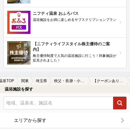
ニフティ温泉 おふろパス
温浴施設をお得に楽しめるサブスクリプションプラン
【ニフティライフスタイル株主優待のご案
内】
株主優待制度で人気の温浴施設に行こう！対象施設が
拡充されました！
温泉TOP
関東
埼玉県
秩父・長瀞・小鹿野
【クーポンあり】秩父・長瀞・小鹿野(埼玉県)のサウナ施設おすすめ13選(2026年版)
温浴施設を探す
エリアから探す