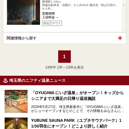
横瀬駅1.14km
関越自動車道「花園IC」から約40分 圏央道「狭山日高IC」
から約…
営業時間
入浴料金 ～
宿泊
サウナ
関連情報から探す
1
13
件中 1件～13件を表示
埼玉県のニフティ温泉ニュース
「OYUGIWA にいざ温泉」がオープン！キッズから
シニアまで大満足の日帰り温浴施設
2026年5月27日、埼玉県新座市に「OYUGIWA にいざ温泉」
がニューオープンするとのことで、その情報をみなさんにい
ち早くお伝えしようとひと足お先に取材訪問。
YUBUNE SAUNA PARK（ユブネサウナパーク）1
メインとなる黒湯の天然温泉や本格的なサウナをはじめ、4
1/30羽生にオープン！どこより詳しく紹介
種類のリラックスルームやお食事処、他施設とは一線を画す