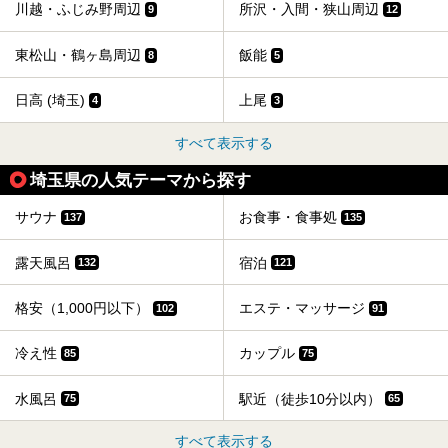
川越・ふじみ野周辺
所沢・入間・狭山周辺
9
12
東松山・鶴ヶ島周辺
飯能
8
5
日高 (埼玉)
上尾
4
3
すべて表示する
埼玉県の人気テーマから探す
サウナ
お食事・食事処
137
135
露天風呂
宿泊
132
121
格安（1,000円以下）
エステ・マッサージ
102
91
冷え性
カップル
85
75
水風呂
駅近（徒歩10分以内）
75
65
すべて表示する