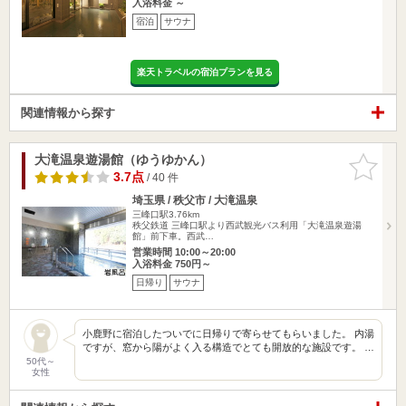
入浴料金 ～
宿泊
サウナ
楽天トラベルの宿泊プランを見る
関連情報から探す
大滝温泉遊湯館（ゆうゆかん）
お気に入
りに追加
3.7点
/ 40 件
埼玉県 / 秩父市 / 大滝温泉
三峰口駅3.76km
秩父鉄道 三峰口駅より西武観光バス利用「大滝温泉遊湯
館」前下車。西武…
営業時間 10:00～20:00
入浴料金 750円～
日帰り
サウナ
小鹿野に宿泊したついでに日帰りで寄らせてもらいました。 内湯
ですが、窓から陽がよく入る構造でとても開放的な施設です。 …
50代～
女性