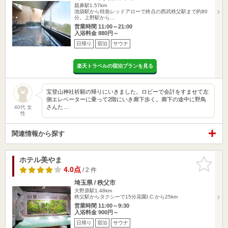
親鼻駅1.57km
池袋駅から特急レッドアローで終点の西武秩父駅まで約80
分。上野駅から…
営業時間 11:00～21:00
入浴料金 880円～
日帰り
宿泊
サウナ
楽天トラベルの宿泊プランを見る
宝登山神社祈願の帰りにいきました。ロビーで会計をすませて左
側エレベーターに乗って2階にいき廊下歩く。廊下の途中に野鳥
さんた…
40代 女
性
関連情報から探す
ホテル美やま
お気に入
りに追加
4.0点
/ 2 件
埼玉県 / 秩父市
大野原駅1.48km
秩父駅からタクシーで15分花園I.C.から25km
営業時間 11:00～9:30
入浴料金 900円～
日帰り
宿泊
サウナ