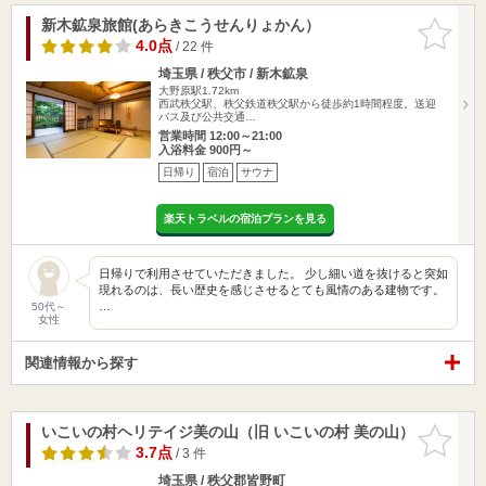
新木鉱泉旅館(あらきこうせんりょかん）
お気に入
りに追加
4.0点
/ 22 件
埼玉県 / 秩父市 / 新木鉱泉
大野原駅1.72km
西武秩父駅、秩父鉄道秩父駅から徒歩約1時間程度。送迎
バス及び公共交通…
営業時間 12:00～21:00
入浴料金 900円～
日帰り
宿泊
サウナ
楽天トラベルの宿泊プランを見る
日帰りで利用させていただきました。 少し細い道を抜けると突如
現れるのは、長い歴史を感じさせるとても風情のある建物です。
…
50代～
女性
関連情報から探す
いこいの村ヘリテイジ美の山（旧 いこいの村 美の山）
お気に入
りに追加
3.7点
/ 3 件
埼玉県 / 秩父郡皆野町