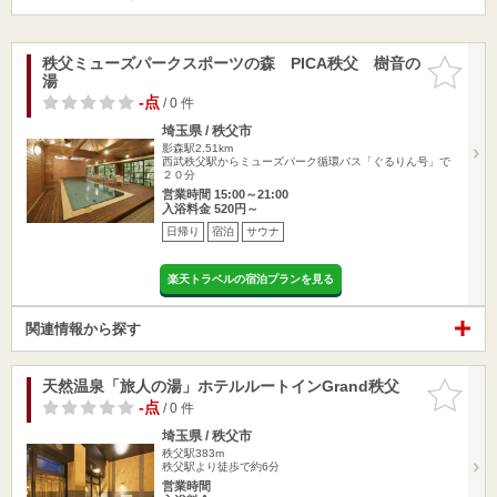
秩父ミューズパークスポーツの森 PICA秩父 樹音の
お気に入
湯
りに追加
-点
/ 0 件
埼玉県 / 秩父市
影森駅2.51km
西武秩父駅からミューズパーク循環バス「ぐるりん号」で
２０分
営業時間 15:00～21:00
入浴料金 520円～
日帰り
宿泊
サウナ
楽天トラベルの宿泊プランを見る
関連情報から探す
天然温泉「旅人の湯」ホテルルートインGrand秩父
お気に入
りに追加
-点
/ 0 件
埼玉県 / 秩父市
秩父駅383m
秩父駅より徒歩で約6分
営業時間