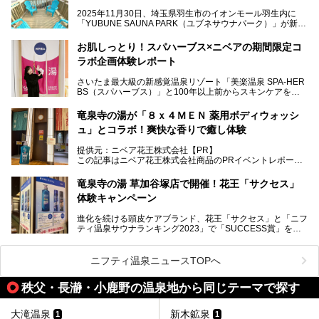
キッズコーナーなど、施設の隅々までたっぷりとチェックし
2025年11月30日、埼玉県羽生市のイオンモール羽生内に
てきました！
「YUBUNE SAUNA PARK（ユブネサウナパーク）」が新規
オープン！
お肌しっとり！スパハーブス×ニベアの期間限定コ
今年の4月1日から楽久屋グループの一員となった「湯舞音
ラボ企画体験レポート
（ユブネ）」が新ブランド「YUBUNE SAUNA PARK」を立
ち上げました。
さいたま最大級の新感覚温泉リゾート「美楽温泉 SPA-HER
湯舞音らしいサウナにこだわった遊び心満点の"銭湯×屋外サ
BS（スパハーブス）」と100年以上前からスキンケアを考
ウナ"施設で、男女別のお風呂のほか、水着やサウナ着で楽
案してきた「ニベア」が、期間限定でコラボ企画を開催中。
しめる男女共用屋外サウナや飲食できるととのいスペースな
読者モデルやインスタグラマーとして活躍している、美容＆
ど、ユニークなポイントがいっぱい！
竜泉寺の湯が「８ｘ４ＭＥＮ 薬用ボディウォッシ
スパ大好きの畑瀬愛さんと取材してきました。
オープン前取材に行ってきましたので、早速どこより詳しく
ュ」とコラボ！爽快な香りで癒し体験
紹介しちゃいます！
───
提供元：ニベア花王株式会社【PR】
提供元：ニベア花王株式会社【PR】
この記事はニベア花王株式会社商品のPRイベントレポート
この記事はニベア花王株式会社商品のPRイベントレポート
記事です。
記事です。
竜泉寺の湯 草加谷塚店で開催！花王「サクセス」
ーーー
体験キャンペーン
注目のボディウォッシュアイテム「８ｘ４ＭＥＮ 薬用ボデ
ィウォッシュ」と「ニフティ温泉年間ランキング2021」で
進化を続ける頭皮ケアブランド、花王「サクセス」と「ニフ
全国総合2位にランクインした人気温浴施設「竜泉寺の湯 草
ティ温泉サウナランキング2023」で「SUCCESS賞」を獲
加谷塚店」がコラボイベントを期間限定で開催中ということ
得した人気温浴施設「竜泉寺の湯 草加谷塚店」がコラボイ
で早速訪問！
ベントを開催。
気になるその内容をチェックしてきました！
ニフティ温泉ニュースTOPへ
早速訪問し、気になるその内容を取材してきました！
秩父・長瀞・小鹿野の温泉地から同じテーマで探す
───
提供元：花王株式会社【PR】
この記事は花王株式会社商品のPRイベントレポート記事で
大滝温泉
新木鉱泉
1
1
す。