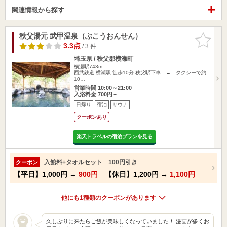
関連情報から探す
秩父湯元 武甲温泉（ぶこうおんせん）
お気に入
りに追加
3.3点
/ 3 件
埼玉県 / 秩父郡横瀬町
横瀬駅743m
西武鉄道 横瀬駅 徒歩10分 秩父駅下車 → タクシーで約
10…
営業時間 10:00～21:00
入浴料金 700円～
日帰り
宿泊
サウナ
クーポンあり
楽天トラベルの宿泊プランを見る
入館料+タオルセット 100円引き
クーポン
【平日】
1,000円
→
900円
【休日】
1,200円
→
1,100円
他にも1種類のクーポンがあります
久しぶりに来たらご飯が美味しくなっていました！ 漫画が多くお