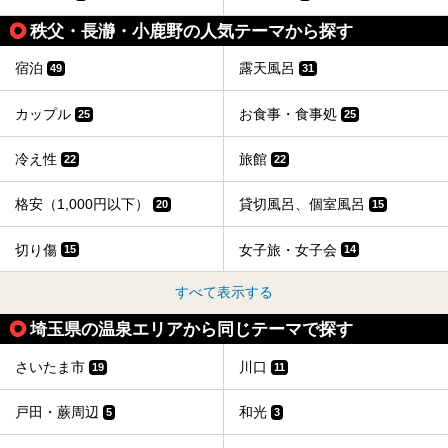
秩父・長瀞・小鹿野の人気テーマから探す
宿泊
露天風呂
49
31
カップル
お食事・食事処
25
25
冷え性
旅館
22
22
格安（1,000円以下）
貸切風呂、個室風呂
20
15
切り傷
女子旅・女子会
15
14
すべて表示する
埼玉県の温泉エリアから同じテーマで探す
さいたま市
川口
19
11
戸田・蕨周辺
和光
5
3