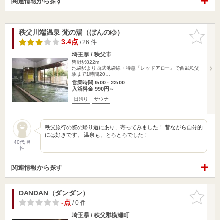
関連情報から探す
秩父川端温泉 梵の湯（ぼんのゆ）
お気に入
りに追加
3.4点
/ 26 件
埼玉県 / 秩父市
皆野駅822m
池袋駅より西武池袋線・特急『レッドアロー』で西武秩父
駅まで1時間20…
営業時間 9:00～22:00
入浴料金 990円～
日帰り
サウナ
秩父旅行の際の帰り道にあり、寄ってみました！ 昔ながら自分的
には好きです。 温泉も、とろとろでした！
40代 男
性
関連情報から探す
DANDAN（ダンダン）
お気に入
りに追加
-点
/ 0 件
埼玉県 / 秩父郡横瀬町