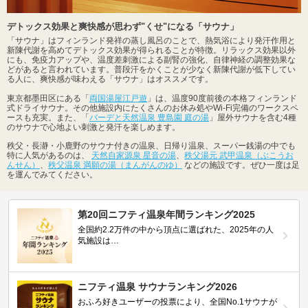
デトックス効果と爽快感が思わず"くせ"になる「サウナ」
「サウナ」はフィンランド発祥の蒸し風呂のことで、熱気浴により発汗作用と
新陳代謝を高めてデトックス効果が得られることが特徴。リラックス効果以外
にも、免疫力アップや、温度差刺激による副腎の強化、自律神経の調整効果な
どがあると言われています。普段汗をかくことが少なく新陳代謝が低下してい
る人に、爽快感が味わえる「サウナ」はオススメです。
東京都墨田区にある「
両国湯屋江戸遊
」は、温度90度前後の本格フィンランド
式ドライサウナ。その他施設内にたくさんのお休み処やWi-Fi完備のワークスペ
ースも充実。また、「
バーデと天然温泉 豊島園 庭の湯
」屋外サウナを含む4種
のサウナで心地よい刺激と発汗を楽しめます。
秩父・長瀞・小鹿野のサウナ付きの温泉、日帰り温泉、スーパー銭湯の中でも
特に人気があるのは、
天然自家源泉 星音の湯
、
秩父湯元 武甲温泉（ぶこうお
んせん）
、
秩父温泉 満願の湯（まんがんのゆ）
などの施設です。ぜひ一度は足
を運んでみてください。
第20回ニフティ温泉年間ランキング2025
全国約2.2万件の中から頂点に選ばれた、2025年の人
気施設は…
ニフティ温泉 サウナランキング2026
おふろ好きユーザーの投票により、全国No.1サウナが