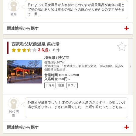
日によって男女風呂が入れ替わるのですが露天風呂が黄金の湯と
宝登の湯があり私は黄金の湯からの眺めが大好きなのですが今ま
で一回…
匿名
関連情報から探す
西武秩父駅前温泉 祭の湯
お気に入
りに追加
3.6点
/ 18 件
埼玉県 / 秩父市
御花畑駅207m
西武秩父線 「西武秩父」駅前秩父鉄道「御花畑駅」徒歩5
分関越自動車道…
営業時間 10:00～22:00
入浴料金 890円～
日帰り
宿泊
サウナ
外風呂が最高でした！ 木のざわめきと鳥のさえずり、心地よいお
湯が混ざり合い、まさに楽園でした。 土曜午前だったこともあ…
40代 男
性
関連情報から探す