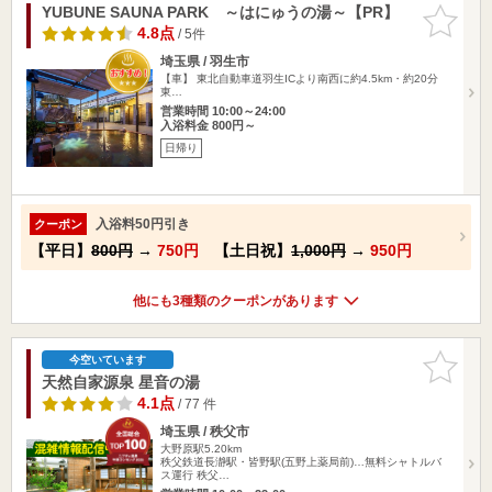
YUBUNE SAUNA PARK ～はにゅうの湯～【PR】
お気に入
りに追加
4.8点
/ 5件
埼玉県 / 羽生市
【車】 東北自動車道羽生ICより南西に約4.5km・約20分
東…
営業時間 10:00～24:00
入浴料金 800円～
日帰り
入浴料50円引き
クーポン
【平日】
800円
→
750円
【土日祝】
1,000円
→
950円
他にも3種類のクーポンがあります
お気に入
今空いています
りに追加
天然自家源泉 星音の湯
4.1点
/ 77 件
埼玉県 / 秩父市
大野原駅5.20km
秩父鉄道長瀞駅・皆野駅(五野上薬局前)…無料シャトルバ
ス運行 秩父…