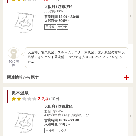
大阪府 / 堺市堺区
大小路駅253m
営業時間 14:00～23:00
入浴料金 600円～
日帰り
サウナ
大浴槽、電気風呂、スチームサウナ、水風呂、露天風呂の布陣 大
浴槽にはジェット系装備。 サウナは入り口にバスマットの切っ
た…
40代 男
性
関連情報から探す
奥本温泉
2.2点
/ 10 件
大阪府 / 堺市北区
北花田駅645m
JR阪和線 浅香駅より徒歩約11分
営業時間 15:15～23:00
入浴料金 600円～
日帰り
サウナ