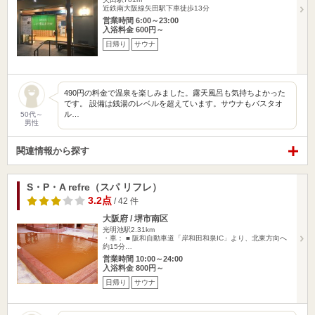
近鉄南大阪線矢田駅下車徒歩13分
営業時間 6:00～23:00
入浴料金 600円～
日帰り
サウナ
490円の料金で温泉を楽しみました。露天風呂も気持ちよかった
です。 設備は銭湯のレベルを超えています。サウナもバスタオ
ル…
50代～
男性
関連情報から探す
S・P・A refre（スパ リフレ）
3.2点
/ 42 件
大阪府 / 堺市南区
光明池駅2.31km
・車： ■ 阪和自動車道「岸和田和泉IC」より、北東方向へ
約15分…
営業時間 10:00～24:00
入浴料金 800円～
日帰り
サウナ