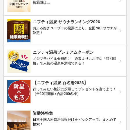
気施設は…
ニフティ温泉 サウナランキング2026
おふろ好きユーザーの投票により、全国No.1サウナが
決定！
ニフティ温泉プレミアムクーポン
ノジマモバイル会員向け 通常よりもお得な「特別価
格」で人気の温泉を満喫できる！
【ニフティ温泉 百名湯2026】
行ってみたい施設に投票してプレゼントを当てよう！
（全10回開催 / 合計260名様）
岩盤浴特集
日本全国の岩盤浴情報だけをピックアップ。まとめて
検索！