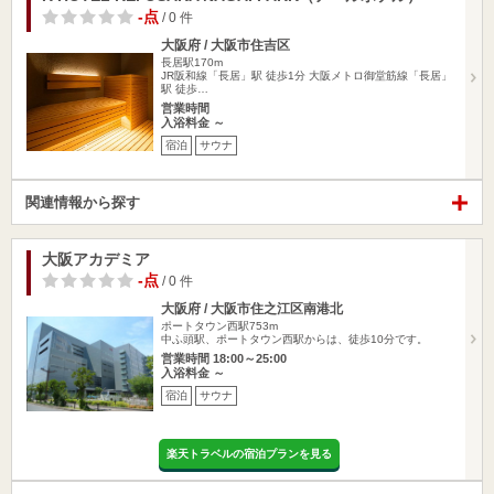
-点
/ 0 件
大阪府 / 大阪市住吉区
長居駅170m
JR阪和線「長居」駅 徒歩1分 大阪メトロ御堂筋線「長居」
駅 徒歩…
営業時間
入浴料金 ～
宿泊
サウナ
関連情報から探す
大阪アカデミア
-点
/ 0 件
大阪府 / 大阪市住之江区南港北
ポートタウン西駅753m
中ふ頭駅、ポートタウン西駅からは、徒歩10分です。
営業時間 18:00～25:00
入浴料金 ～
宿泊
サウナ
楽天トラベルの宿泊プランを見る