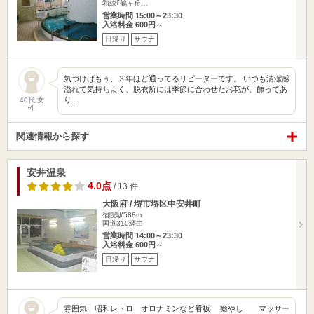
和線｢鶴ヶ丘…
営業時間 15:00～23:30
入浴料金 600円～
日帰り
サウナ
気づけばもぅ、３年ほど通ってるリピーターです。 いつも清潔感
溢れて気持ちよく、脱衣所には季節に合わせたお花が、飾ってあ
り…
40代 女
性
関連情報から探す
安井温泉
4.0点
/ 13 件
大阪府 / 堺市堺区中安井町
宿院駅588m
国道310経由
営業時間 14:00～23:30
入浴料金 600円～
日帰り
サウナ
雰囲気 昭和レトロ オロナミンなど看板 癒やし マッサー