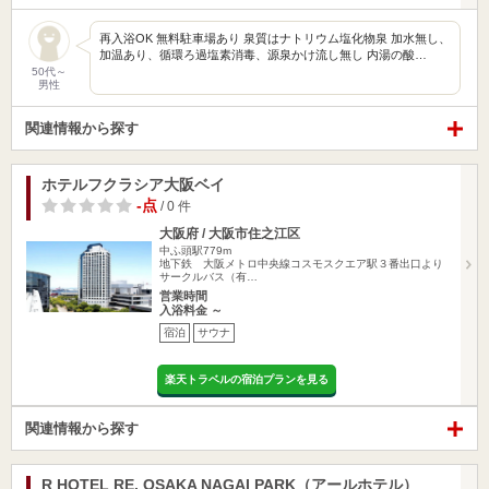
再入浴OK 無料駐車場あり 泉質はナトリウム塩化物泉 加水無し、
加温あり、循環ろ過塩素消毒、源泉かけ流し無し 内湯の酸…
50代～
男性
関連情報から探す
ホテルフクラシア大阪ベイ
-点
/ 0 件
大阪府 / 大阪市住之江区
中ふ頭駅779m
地下鉄 大阪メトロ中央線コスモスクエア駅３番出口より
サークルバス（有…
営業時間
入浴料金 ～
宿泊
サウナ
楽天トラベルの宿泊プランを見る
関連情報から探す
R HOTEL RE. OSAKA NAGAI PARK（アールホテル）