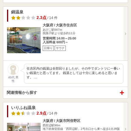
錦温泉
2.3点
/ 14 件
大阪府 / 大阪市住吉区
あびこ駅667m
我孫子駅より徒歩約11分
営業時間 14:00～25:00
入浴料金 600円～
日帰り
サウナ
住吉区内の銭湯は全部回りましたが、その中でダントツに一番い
い銭湯だと思ってます。 銭湯としては十分に楽しめると思いま
す。 …
40代 男
性
関連情報から探す
いりふね温泉
2.9点
/ 14 件
大阪府 / 大阪市阿倍野区
西田辺駅98m
地下鉄御堂筋線「西田辺駅」2号出口から東へ徒歩1分JR阪