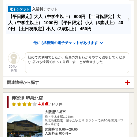
入浴料チケット
電子チケット
【平日限定】大人（中学生以上）
900円
【土日祝限定】大
人（中学生以上）
1000円
【平日限定】小人（3歳以上）
40
0円
【土日祝限定】小人（3歳以上）
450円
他にも5種類の電子チケットがあります
初めての利用でしたが、店員の方もわかりやすく説明してくださ
り 店内も綺麗でゆっくり過ごすことが出来ました
50代～
男性
関連情報から探す
極楽湯 堺泉北店
4.0点
/ 143 件
大阪府 / 堺市
栂・美木多駅1.28km
泉北高速鉄道 泉ヶ丘駅より タクシーで約10分/南海バス
鉢ヶ峯行き「…
営業時間 9:00～26:00
入浴料金 600円～