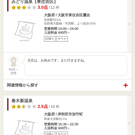
みどり温泉【東住吉区】
3.0点
/ 12 件
大阪府 / 大阪市東住吉区鷹合
矢田駅521m
近鉄南大阪線「矢田駅」より徒歩10分
営業時間 14:00～24:00
入浴料金 600円～
日帰り
サウナ
元旦は、お休みです。また行きますね。
50代～
女性
関連情報から探す
春木新温泉
2.5点
/ 10 件
大阪府 / 岸和田市加守町
和泉大宮駅617m
営業時間 15:30～22:30
入浴料金 600円～
日帰り
サウナ