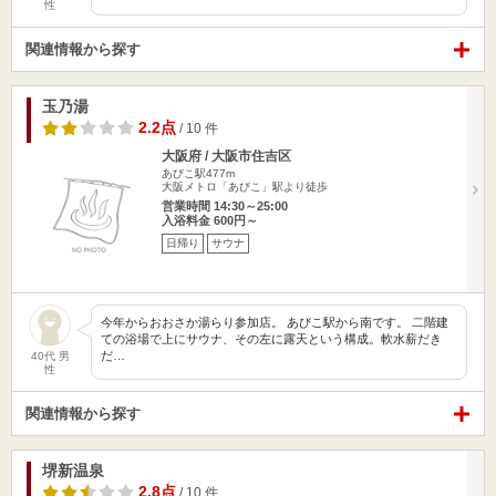
性
関連情報から探す
玉乃湯
2.2点
/ 10 件
大阪府 / 大阪市住吉区
あびこ駅477m
大阪メトロ「あびこ」駅より徒歩
営業時間 14:30～25:00
入浴料金 600円～
日帰り
サウナ
今年からおおさか湯らり参加店。 あびこ駅から南です。 二階建
ての浴場で上にサウナ、その左に露天という構成。軟水薪だき
だ…
40代 男
性
関連情報から探す
堺新温泉
2.8点
/ 10 件