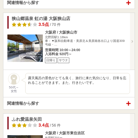
関連情報から探す
狭山郷温泉 虹の湯 大阪狭山店
3.5点
/ 70 件
大阪府 / 大阪狭山市
北野田駅1.18km
車： ◾️ 阪和自動車道・美原北＆美原南各出口より国道309
号線・…
営業時間 10:00～24:00
入浴料金 920円～
日帰り
サウナ
露天風呂の景色がとても良く、旅行に来た気分になり、日常を忘
れることができます。また、行きたいです。
50代～
女性
関連情報から探す
ふれ愛温泉矢田
3.4点
/ 56 件
大阪府 / 大阪市東住吉区
矢田駅701m