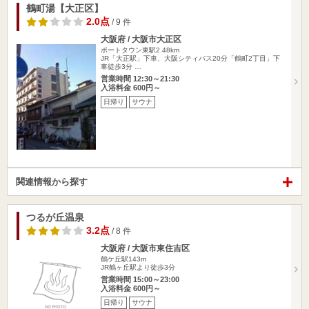
鶴町湯【大正区】
2.0点
/ 9 件
大阪府 / 大阪市大正区
ポートタウン東駅2.48km
JR「大正駅」下車、大阪シティバス20分「鶴町2丁目」下
車徒歩3分 …
営業時間 12:30～21:30
入浴料金 600円～
日帰り
サウナ
関連情報から探す
つるが丘温泉
3.2点
/ 8 件
大阪府 / 大阪市東住吉区
鶴ケ丘駅143m
JR鶴ヶ丘駅より徒歩3分
営業時間 15:00～23:00
入浴料金 600円～
日帰り
サウナ