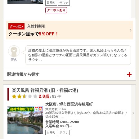
日帰り
サウナ
クーポンあり
入館料割引
クーポン
クーポン提示で
5％OFF！
建物の屋上に温泉施設がある温泉です。露天風呂はもちろん色々
な種類の湯船とサウナの正面に露天風呂がガラス張りになってる
サウナ…
匿名
関連情報から探す
楽天風呂 祥福乃湯 (旧・祥福の湯)
2.8点
/ 93 件
大阪府 / 堺市西区浜寺船尾町
津久野駅861m
JR阪和線津久野駅より徒歩15分、南海本線諏訪の森駅より
徒歩15分、…
営業時間 6:00～25:00
入浴料金 880円～
日帰り
サウナ