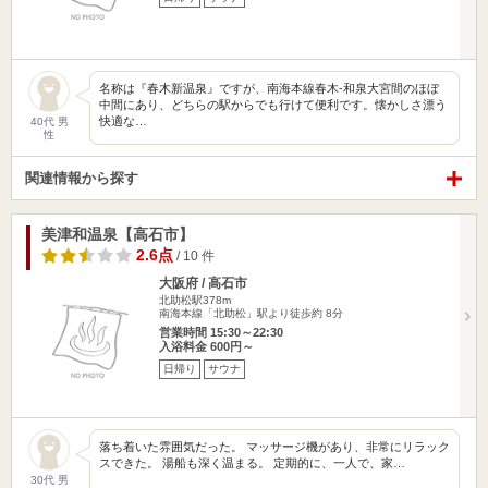
名称は『春木新温泉』ですが、南海本線春木-和泉大宮間のほぼ
中間にあり、どちらの駅からでも行けて便利です。懐かしさ漂う
快適な…
40代 男
性
関連情報から探す
美津和温泉【高石市】
2.6点
/ 10 件
大阪府 / 高石市
北助松駅378m
南海本線「北助松」駅より徒歩約 8分
営業時間 15:30～22:30
入浴料金 600円～
日帰り
サウナ
落ち着いた雰囲気だった。 マッサージ機があり、非常にリラック
スできた。 湯船も深く温まる。 定期的に、一人で、家…
30代 男