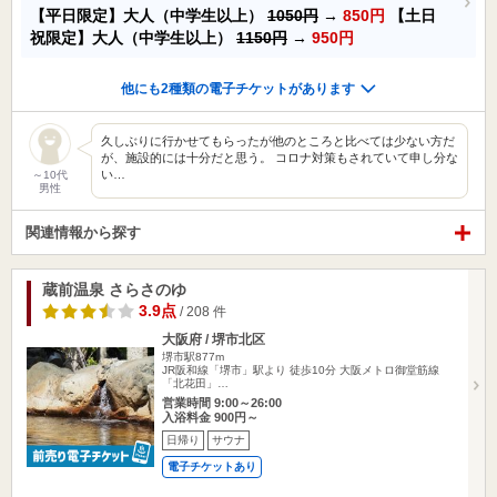
【平日限定】大人（中学生以上）
1050円
→
850円
【土日
祝限定】大人（中学生以上）
1150円
→
950円
他にも2種類の電子チケットがあります
久しぶりに行かせてもらったが他のところと比べては少ない方だ
が、施設的には十分だと思う。 コロナ対策もされていて申し分な
い…
～10代
男性
関連情報から探す
蔵前温泉 さらさのゆ
3.9点
/ 208 件
大阪府 / 堺市北区
堺市駅877m
JR阪和線「堺市」駅より 徒歩10分 大阪メトロ御堂筋線
「北花田」…
営業時間 9:00～26:00
入浴料金 900円～
日帰り
サウナ
電子チケットあり