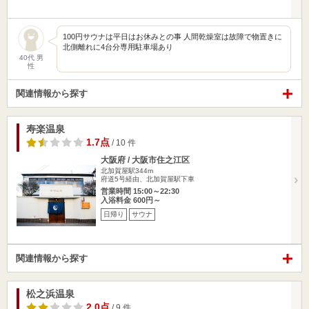
100円サウナは平日はお休みとの事 人間乾燥室は故障で物置きに
北側離れに4台分専用駐車場あり
40代 男
性
関連情報から探す
寿楽温泉
1.7点
/ 10 件
大阪府 / 大阪市住之江区
北加賀屋駅344m
府道5号経由、北加賀屋駅下車
営業時間 15:00～22:30
入浴料金 600円～
日帰り
サウナ
関連情報から探す
松之浜温泉
2.0点
/ 9 件