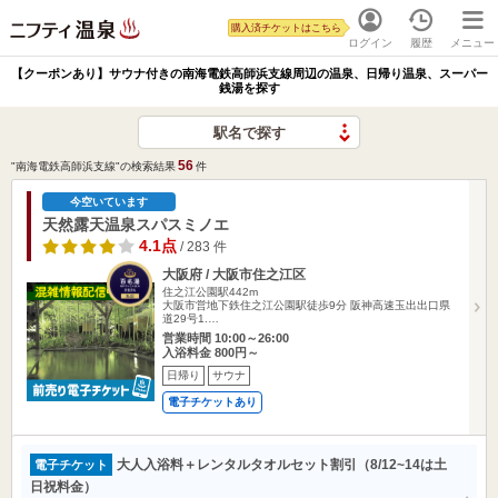
購入済チケットはこちら
ログイン
履歴
メニュー
【クーポンあり】サウナ付きの南海電鉄高師浜支線周辺の温泉、日帰り温泉、スーパー
銭湯を探す
駅名で探す
56
"南海電鉄高師浜支線"の検索結果
件
今空いています
天然露天温泉スパスミノエ
4.1点
/ 283 件
大阪府 / 大阪市住之江区
住之江公園駅442m
大阪市営地下鉄住之江公園駅徒歩9分 阪神高速玉出出口県
道29号1.…
営業時間 10:00～26:00
入浴料金 800円～
日帰り
サウナ
電子チケットあり
大人入浴料＋レンタルタオルセット割引（8/12~14は土
電子チケット
日祝料金）