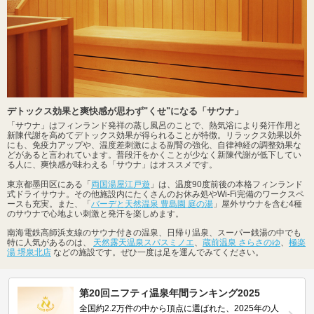
デトックス効果と爽快感が思わず"くせ"になる「サウナ」
「サウナ」はフィンランド発祥の蒸し風呂のことで、熱気浴により発汗作用と
新陳代謝を高めてデトックス効果が得られることが特徴。リラックス効果以外
にも、免疫力アップや、温度差刺激による副腎の強化、自律神経の調整効果な
どがあると言われています。普段汗をかくことが少なく新陳代謝が低下してい
る人に、爽快感が味わえる「サウナ」はオススメです。
東京都墨田区にある「
両国湯屋江戸遊
」は、温度90度前後の本格フィンランド
式ドライサウナ。その他施設内にたくさんのお休み処やWi-Fi完備のワークスペ
ースも充実。また、「
バーデと天然温泉 豊島園 庭の湯
」屋外サウナを含む4種
のサウナで心地よい刺激と発汗を楽しめます。
南海電鉄高師浜支線のサウナ付きの温泉、日帰り温泉、スーパー銭湯の中でも
特に人気があるのは、
天然露天温泉スパスミノエ
、
蔵前温泉 さらさのゆ
、
極楽
湯 堺泉北店
などの施設です。ぜひ一度は足を運んでみてください。
第20回ニフティ温泉年間ランキング2025
全国約2.2万件の中から頂点に選ばれた、2025年の人