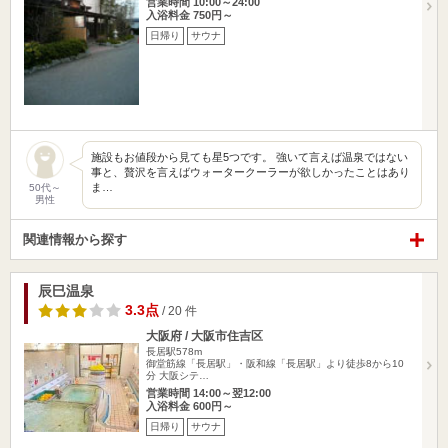
営業時間 10:00～24:00
入浴料金 750円～
日帰り
サウナ
施設もお値段から見ても星5つです。 強いて言えば温泉ではない
事と、贅沢を言えばウォータークーラーが欲しかったことはあり
ま…
50代～
男性
関連情報から探す
辰巳温泉
3.3点
/ 20 件
大阪府 / 大阪市住吉区
長居駅578m
御堂筋線「長居駅」・阪和線「長居駅」より徒歩8から10
分 大阪シテ…
営業時間 14:00～翌12:00
入浴料金 600円～
日帰り
サウナ