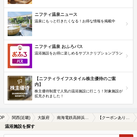
ニフティ温泉ニュース
温泉にもっと行きたくなる！お得な情報を掲載中
ニフティ温泉 おふろパス
温浴施設をお得に楽しめるサブスクリプションプラン
【ニフティライフスタイル株主優待のご案
内】
株主優待制度で人気の温浴施設に行こう！対象施設が
拡充されました！
OP
関西(近畿)
大阪府
南海電鉄高師浜支線
【クーポンあり】サウナ付きの南海電鉄高師浜支線周辺の温泉、日帰り温泉、スーパー銭湯を探す
温浴施設を探す