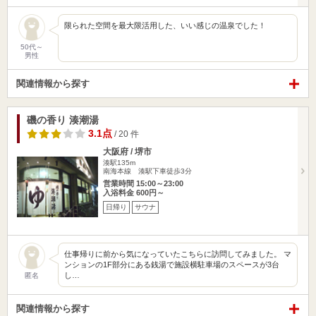
限られた空間を最大限活用した、いい感じの温泉でした！
50代～
男性
関連情報から探す
磯の香り 湊潮湯
3.1点
/ 20 件
大阪府 / 堺市
湊駅135m
南海本線 湊駅下車徒歩3分
営業時間 15:00～23:00
入浴料金 600円～
日帰り
サウナ
仕事帰りに前から気になっていたこちらに訪問してみました。 マ
ンションの1F部分にある銭湯で施設横駐車場のスペースが3台
し…
匿名
関連情報から探す