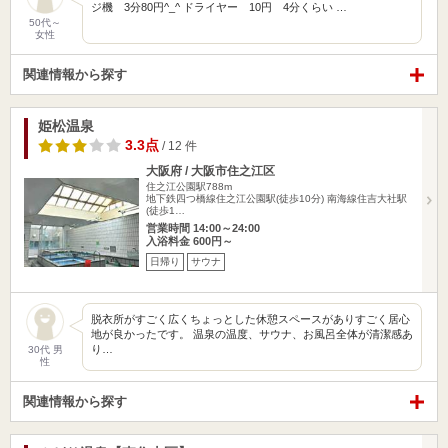
ジ機 3分80円^_^ ドライヤー 10円 4分くらい …
50代～
女性
関連情報から探す
姫松温泉
3.3点
/ 12 件
大阪府 / 大阪市住之江区
住之江公園駅788m
地下鉄四つ橋線住之江公園駅(徒歩10分) 南海線住吉大社駅
(徒歩1…
営業時間 14:00～24:00
入浴料金 600円～
日帰り
サウナ
脱衣所がすごく広くちょっとした休憩スペースがありすごく居心
地が良かったです。 温泉の温度、サウナ、お風呂全体が清潔感あ
り…
30代 男
性
関連情報から探す