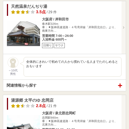
天然温泉だんぢり湯
3.5点
/ 29 件
大阪府 / 岸和田市
春木駅326m
車： ◾️ 阪神高速道路・４号湾岸線「岸和田北出口」より、
南東方向…
営業時間 7:00～24:00
入浴料金 600円～
日帰り
サウナ
全体的にきれいで初めての人から慣れている人までたのしめると
おもいます
～10代
男性
関連情報から探す
湯源郷 太平のゆ 忠岡店
2.8点
/ 21 件
大阪府 / 泉北郡忠岡町
忠岡駅660m
車： ◾️ 阪神高速道路・４号湾岸線「岸和田北出口」より、
北東方向…