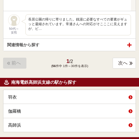
長居公園の帰りに寄りました。銭湯に必要なすべての要素がギュ
ッと凝縮されています。常連さんへの対応がそこここに見えます
が、ビ…
50代～
女性
関連情報から探す
1
/
2
前へ
次へ
(
56
件中 1件～30件を表示)
南海電鉄高師浜支線の駅から探す
羽衣
伽羅橋
高師浜