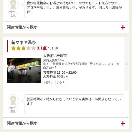
含鉄塩化物泉のお湯が気持ちいい。サウナもミスト低温サウナ、
アロマ中温サウナ、遠赤高温サウナがあります。 何よりも清掃が
行…
50代～
女性
関連情報から探す
新マネキ温泉
3.1点
/ 31 件
大阪府 / 松原市
河内天美駅88m
車： ・阪神高速道路6号大和川線「天美出入口」より、南
西方面へ1.…
営業時間 15:00～22:00
入浴料金 600円～
日帰り
サウナ
営業時間が２時からになっていますが実際は３時開店となってい
ます
50代～
男性
関連情報から探す