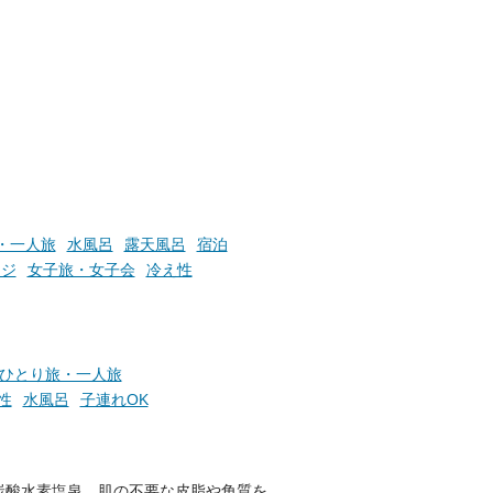
時間」、ふだん後回しにしてい
た「これからのこと」や「ちょ
っとした悩み」が、頭に浮かん
でくることはありませんか？
お風呂でリラックスしているか
らこそ向き合える、大切な自分
の本音。
・一人旅
水風呂
露天風呂
宿泊
そんな心のつぶやきを、湯あが
りの温まった心のまま相談でき
ージ
女子旅・女子会
冷え性
たら素敵ですよね。
ニフティ温泉の「占いベンチ」
ひとり旅・一人旅
は、そんなあなたの心のつぶや
性
水風呂
子連れOK
きをプロの占い師に相談するこ
とができるサービスです。
炭酸水素塩泉。肌の不要な皮脂や角質を