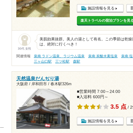
施設情報を見る
楽天トラベルの宿泊プランを見
美肌効果抜群。美人の湯として有名。この季節は乾燥
は、絶対に行くべき！
30代 女性
関連情報
泉南 ラドン温泉、ラジウム温泉
泉南 炭酸水素塩泉
泉南 
三ヶ山口駅
三ツ松駅
森駅
天然温泉だんぢり湯
大阪府 / 岸和田市 /
春木駅326m
■営業時間 7:00～24:00
■入浴料 600円～
3.5 点
/ 
施設情報を見る