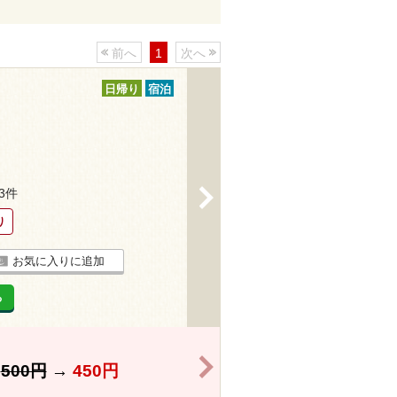
前へ
1
次へ
日帰り
宿泊
33件
>
り
お気に入りに追加
る
>
】
500円
→
450円