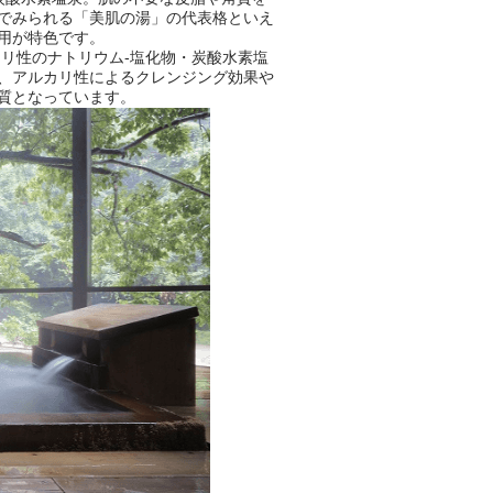
でみられる「美肌の湯」の代表格といえ
おふろパス会員様なら、この特
用が特色です。
別なひとときを「毎月10分無
リ性のナトリウム-塩化物・炭酸水素塩
料」でご利用いただけます。
、アルカリ性によるクレンジング効果や
質となっています。
お湯で体がほぐれたら、次は占
い師さんとお話しして、心もほ
ぐしてみませんか？