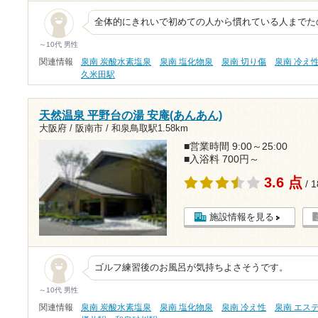
全体的にきれいで初めての人から慣れている人までた
～10代 男性
関連情報
泉南 炭酸水素塩泉
泉南 塩化物泉
泉南 切り傷
泉南 冷え
久米田駅
天然温泉 平野台の湯 安庵(あんあん)
大阪府 / 阪南市 /
和泉鳥取駅1.58km
■営業時間 9:00～25:00
■入浴料 700円～
3.6 点
/ 
施設情報を見る
ゴルフ練習後のお風呂が気持ちよさそうです。
～10代 男性
関連情報
泉南 炭酸水素塩泉
泉南 塩化物泉
泉南 冷え性
泉南 エス