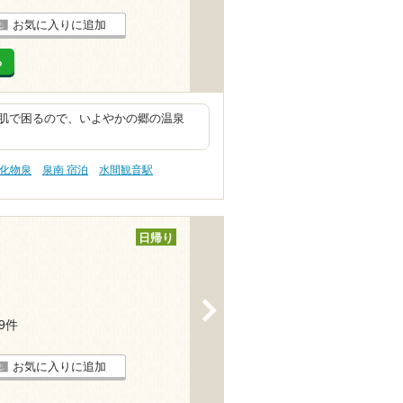
お気に入りに追加
る
肌で困るので、いよやかの郷の温泉
塩化物泉
泉南 宿泊
水間観音駅
日帰り
>
29件
お気に入りに追加