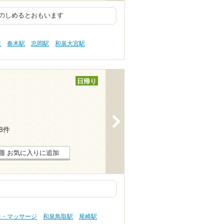
のしめるとおもいます
性
春木駅
忠岡駅
和泉大宮駅
日帰り
>
18件
お気に入りに追加
テ・マッサージ
和泉鳥取駅
尾崎駅