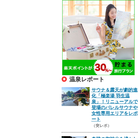
温泉レポート
サウナ＆露天が劇的進
化「極楽湯 羽生温
泉」！リニューアルで
登場のバレルサウナや
女性専用エリアをレポ
ート
（突レポ）