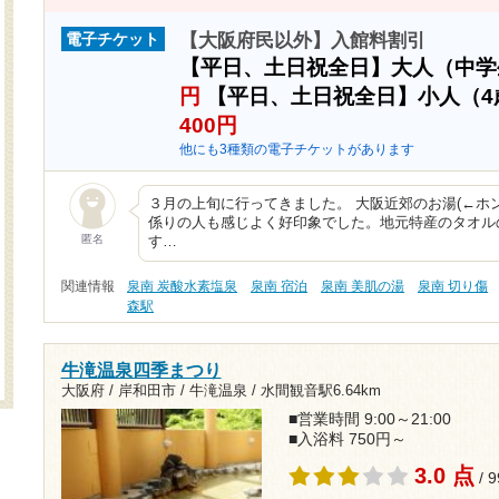
【大阪府民以外】入館料割引
電子チケット
【平日、土日祝全日】大人（中
円
【平日、土日祝全日】小人（
400円
他にも3種類の電子チケットがあります
３月の上旬に行ってきました。 大阪近郊のお湯(←ホ
係りの人も感じよく好印象でした。地元特産のタオル
匿名
す…
関連情報
泉南 炭酸水素塩泉
泉南 宿泊
泉南 美肌の湯
泉南 切り傷
森駅
牛滝温泉四季まつり
大阪府 / 岸和田市 / 牛滝温泉 /
水間観音駅6.64km
■営業時間 9:00～21:00
■入浴料 750円～
3.0 点
/ 