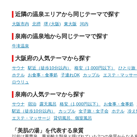
チ」を展開中♨
たします。
近隣の温泉エリアから同じテーマで探す
手相やタロットなど気軽に楽し
める占いで、“ととのう”おふろ
大阪市内
北摂
堺 (大阪)
東大阪
河内
時間を、もっと特別に。
泉南の温泉地から同じテーマで探す
牛滝温泉
大阪府の人気テーマから探す
サウナ
駅近（徒歩10分以内）
格安（1,000円以下）
ひとり旅
ホテル
お食事・食事処
子連れOK
カップル
エステ・マッサ
ロウリュ
泉南の人気テーマから探す
サウナ
宿泊
露天風呂
格安（1,000円以下）
お食事・食事処
駅近（徒歩10分以内）
カップル
女子旅・女子会
ホテル
冷え
エステ・マッサージ
貸切風呂、個室風呂
「美肌の湯」を代表する泉質
以前は重曹泉、重炭酸土類泉と呼ばれていた2つの泉質からなる