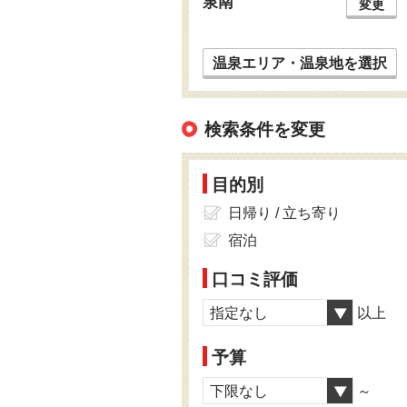
泉南
変更
温泉エリア・温泉地を選択
検索条件を変更
目的別
日帰り / 立ち寄り
宿泊
口コミ評価
指定なし
以上
予算
下限なし
～