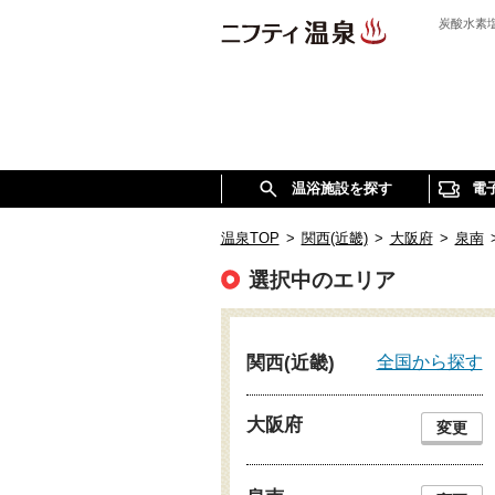
炭酸水素
温浴施設を探す
電
温泉TOP
>
関西(近畿)
>
大阪府
>
泉南
選択中のエリア
全国から探す
関西(近畿)
大阪府
変更