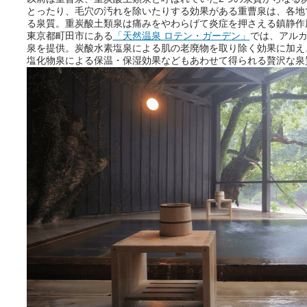
とったり、毛穴の汚れを除いたりする効果がある重曹泉は、各地
る泉質。重炭酸土類泉は痛みをやわらげて炎症を押さえる鎮静作
東京都町田市にある
「天然温泉 ロテン・ガーデン」
では、アルカ
泉を提供。炭酸水素塩泉による肌の老廃物を取り除く効果に加え
塩化物泉による保温・保湿効果などもあわせて得られる贅沢な泉