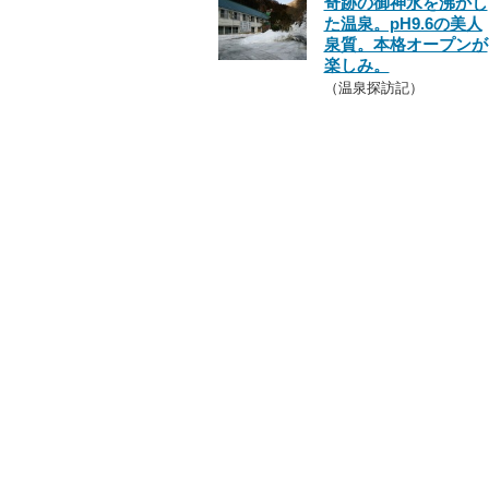
奇跡の御神水を沸かし
た温泉。pH9.6の美人
泉質。本格オープンが
楽しみ。
（温泉探訪記）