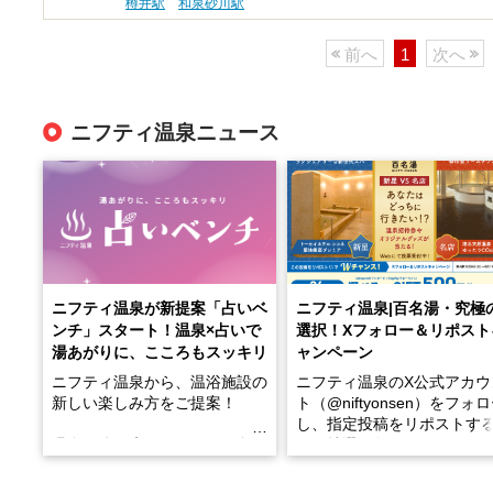
樽井駅
和泉砂川駅
前へ
1
次へ
ニフティ温泉ニュース
ニフティ温泉が新提案「占いベ
ニフティ温泉|百名湯・究極
ンチ」スタート！温泉×占いで
選択！Xフォロー＆リポスト
湯あがりに、こころもスッキリ
ャンペーン
ニフティ温泉から、温浴施設の
ニフティ温泉のX公式アカウ
新しい楽しみ方をご提案！
ト（@niftyonsen）をフォ
し、指定投稿をリポストす
温泉で体を癒したあとに、占い
と、抽選で各回26（ふろ）
でこころもスッキリ──そんな
様（合計260名様）に選べる
新体験が楽しめる「占いベン
GIFT500円分をプレゼント