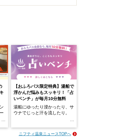
の
【おふろパス限定特典】湯船で
キ
浮かんだ悩みもスッキリ！「占
いベンチ」が毎月10分無料
ン
湯船にゆったり浸かったり、サ
ロー
ウナでじっと汗を流したり。
る
名
e-
ニフティ温泉ニュースTOPへ
い
そんな「一人でぼんやり過ごす