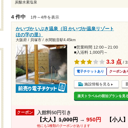
炭酸水素塩泉
4 件中
1件～4件を表示
かいづか いぶき温泉（旧 かいづか温泉リゾート
ほの字の里）
大阪府 / 貝塚市 /
水間観音駅4.45km
■営業時間 12:00～21:00
■入浴料 1,000円～
3.3 点
/ 
電子チケットあり
クーポンあ
施設情報を見る
楽天トラベルの宿泊プランを見
入館料50円引き
クーポン
【大人】
1,000円
→
950円
【小人
他にも1種類のクーポンがあります