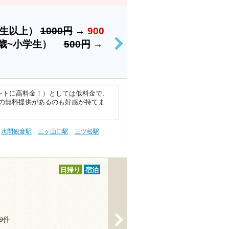
学生以上）
1000円
→
900
4歳~小学生）
500円
→
>
ントに高料金！）としては低料金で、
の無料提供があるのも好感が持てま
水間観音駅
三ヶ山口駅
三ツ松駅
日帰り
宿泊
>
99件