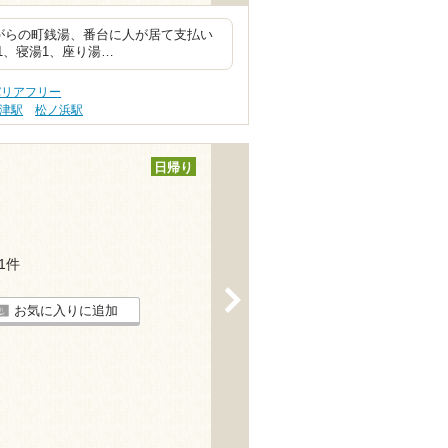
がらの町銭湯、番台に人が居て支払い
湯1、寝湯1、座り湯…
 バリアフリー
津駅
松ノ浜駅
日帰り
21件
>
お気に入りに追加