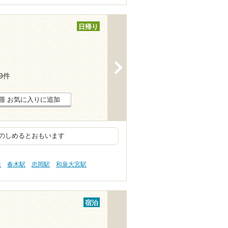
日帰り
>
29件
お気に入りに追加
のしめるとおもいます
性
春木駅
忠岡駅
和泉大宮駅
宿泊