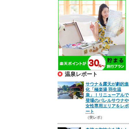
温泉レポート
サウナ＆露天が劇的進
化「極楽湯 羽生温
泉」！リニューアルで
登場のバレルサウナや
女性専用エリアをレポ
ート
（突レポ）