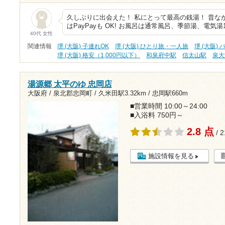
久しぶりに出会えた！ 私にとって最高の銭湯！ 昔な
はPayPayも OK! お風呂は通常風呂、季節湯、電気
40代 女性
関連情報
堺 (大阪) 子連れOK
堺 (大阪) ひとり旅・一人旅
堺 (大阪)
堺 (大阪) 格安（1,000円以下）
和泉府中駅
信太山駅
泉大
湯源郷 太平のゆ 忠岡店
大阪府 / 泉北郡忠岡町 /
久米田駅3.32km
/
忠岡駅660m
■営業時間 10:00～24:00
■入浴料 750円～
2.8 点
/ 
施設情報を見る