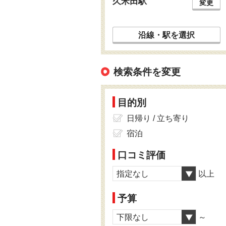
久米田駅
変更
沿線・駅を選択
検索条件を変更
目的別
日帰り / 立ち寄り
宿泊
口コミ評価
指定なし
以上
予算
下限なし
～