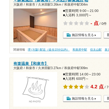
＜酵素風呂（酵素浴）＞米ぬか酵素風呂 桧
大阪府 / 和泉市 /
久米田駅3.26km
/
和泉府中駅304m
■営業時間 9:00～21:00
■入浴料 3,000円～
- 点
/ 0件
施設情報を見る
関連情報
堺 (大阪) 駅近（徒歩10分以内）
和泉府中駅
信太山駅
泉
有楽温泉【和泉市】
大阪府 / 和泉市 /
久米田駅3.27km
/
和泉府中駅309m
■営業時間 14:00～23:00
■入浴料 600円～
4.2 点
/ 
施設情報を見る