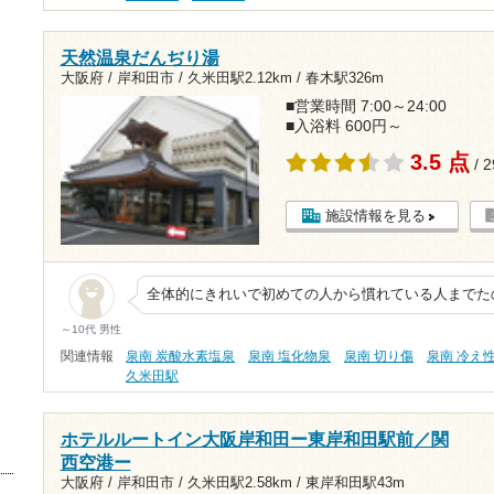
天然温泉だんぢり湯
大阪府 / 岸和田市 /
久米田駅2.12km
/
春木駅326m
■営業時間 7:00～24:00
■入浴料 600円～
3.5 点
/ 
施設情報を見る
全体的にきれいで初めての人から慣れている人までた
～10代 男性
関連情報
泉南 炭酸水素塩泉
泉南 塩化物泉
泉南 切り傷
泉南 冷え
久米田駅
ホテルルートイン大阪岸和田ー東岸和田駅前／関
西空港ー
大阪府 / 岸和田市 /
久米田駅2.58km
/
東岸和田駅43m