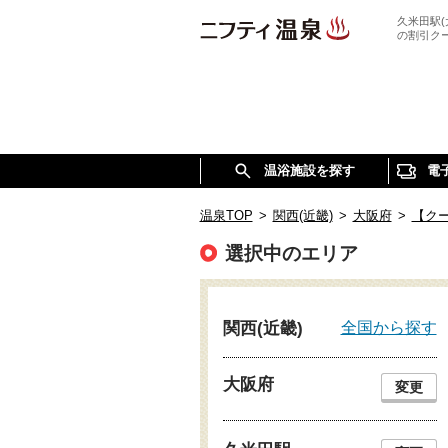
久米田駅
の割引ク
温浴施設を探す
電
温泉TOP
>
関西(近畿)
>
大阪府
>
【ク
選択中のエリア
全国から探す
関西(近畿)
大阪府
変更