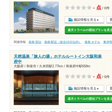
- 点
/ 0件
施設情報を見る
楽天トラベルの宿泊プランを見
関連情報
泉南 宿泊
泉南 駅近（徒歩10分以内）
泉南 ホテル
東岸
天然温泉「旅人の湯」ホテルルートイン大阪和泉
府中
大阪府 / 和泉市 /
久米田駅2.77km
/
和泉府中駅658m
- 点
/ 0件
施設情報を見る
楽天トラベルの宿泊プランを見