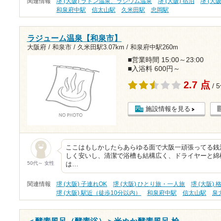
関連情報
堺 (大阪) ラドン温泉、ラジウム温泉
堺 (大阪) 宿泊
堺 (大
和泉府中駅
信太山駅
久米田駅
忠岡駅
ラジューム温泉【和泉市】
大阪府 / 和泉市 /
久米田駅3.07km
/
和泉府中駅260m
■営業時間 15:00～23:00
■入浴料 600円～
2.7 点
/ 
施設情報を見る
ここはもしかしたらあらゆる面で大阪一頑張ってる銭
しく安いし、清潔で浴槽も結構広く、ドライヤーと綿
50代～ 女性
は…
関連情報
堺 (大阪) 子連れOK
堺 (大阪) ひとり旅・一人旅
堺 (大阪) 
堺 (大阪) 駅近（徒歩10分以内）
和泉府中駅
信太山駅
泉