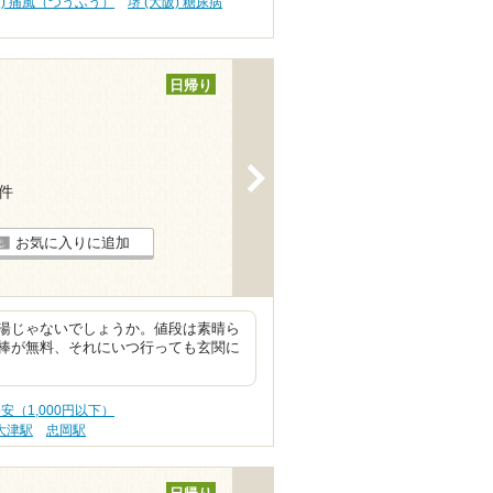
阪) 痛風（つうふう）
堺 (大阪) 糖尿病
日帰り
>
5件
お気に入りに追加
湯じゃないでしょうか。値段は素晴ら
棒が無料、それにいつ行っても玄関に
格安（1,000円以下）
大津駅
忠岡駅