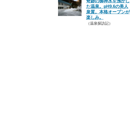
奇跡の御神水を沸かし
た温泉。pH9.6の美人
泉質。本格オープンが
楽しみ。
（温泉探訪記）