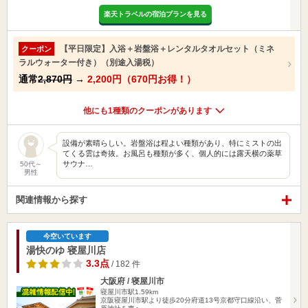
楽天トラベルの宿泊プランを見る
【平日限定】入浴＋岩盤浴＋レンタルタオルセット（ミネ
クーポン
ラルウォーター付き）（別途入湯税）
通常
2,870円
→
2,200円（670円お得！）
他にも1種類のクーポンがあります
設備が素晴らしい。岩盤浴は程よい種類があり、特にミストの出
てくる雲は奇抜。お風呂も種類が多く、個人的には露天横の薬草
サウナ…
50代～
男性
関連情報から探す
今空いています
湯快のゆ 寝屋川店
3.3点
/ 182 件
大阪府 / 寝屋川市
寝屋川市駅1.59km
京阪寝屋川市駅より徒歩20分府道13号京都守口線沿い、菅