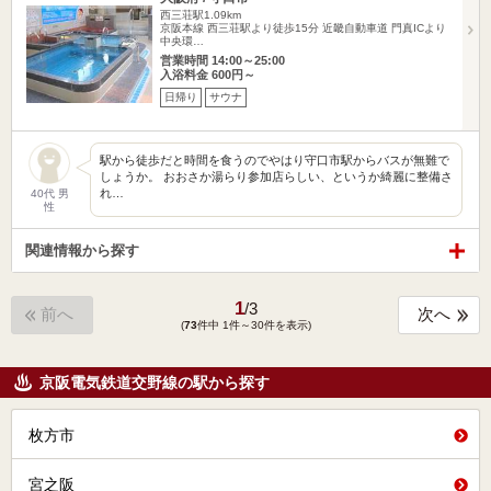
西三荘駅1.09km
京阪本線 西三荘駅より徒歩15分 近畿自動車道 門真ICより
中央環…
営業時間 14:00～25:00
入浴料金 600円～
日帰り
サウナ
駅から徒歩だと時間を食うのでやはり守口市駅からバスが無難で
しょうか。 おおさか湯らり参加店らしい、というか綺麗に整備さ
れ…
40代 男
性
関連情報から探す
1
/
3
前へ
次へ
(
73
件中 1件～30件を表示)
京阪電気鉄道交野線の駅から探す
枚方市
宮之阪