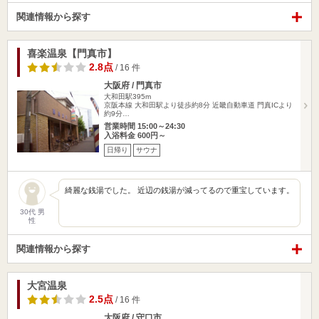
関連情報から探す
喜楽温泉【門真市】
2.8点
/ 16 件
大阪府 / 門真市
大和田駅395m
京阪本線 大和田駅より徒歩約8分 近畿自動車道 門真ICより
約9分…
営業時間 15:00～24:30
入浴料金 600円～
日帰り
サウナ
綺麗な銭湯でした。 近辺の銭湯が減ってるので重宝しています。
30代 男
性
関連情報から探す
大宮温泉
2.5点
/ 16 件
大阪府 / 守口市