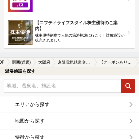
【ニフティライフスタイル株主優待のご案
内】
株主優待制度で人気の温浴施設に行こう！対象施設が
拡充されました！
OP
関西(近畿)
大阪府
京阪電気鉄道交野線
【クーポンあり】サウナ付きの京阪電気鉄道交野線周辺の温泉、日帰り温泉、スーパー銭湯を探す
温浴施設を探す
エリアから探す
地図から探す
特徴から探す