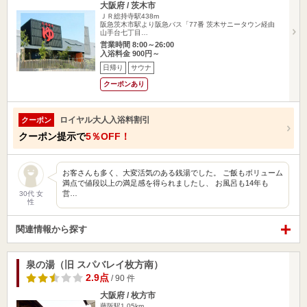
大阪府 / 茨木市
ＪＲ総持寺駅438m
阪急茨木市駅より阪急バス「77番 茨木サニータウン経由
山手台七丁目…
営業時間 8:00～26:00
入浴料金 900円～
日帰り
サウナ
クーポンあり
ロイヤル大人入浴料割引
クーポン
クーポン提示で
5％OFF！
お客さんも多く、大変活気のある銭湯でした。 ご飯もボリューム
満点で値段以上の満足感を得られましたし、 お風呂も14年も
営…
30代 女
性
関連情報から探す
泉の湯（旧 スパバレイ枚方南）
2.9点
/ 90 件
大阪府 / 枚方市
藤阪駅1.05km