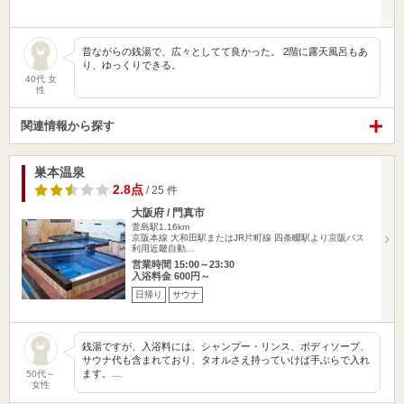
昔ながらの銭湯で、広々としてて良かった。 2階に露天風呂もあ
り、ゆっくりできる。
40代 女
性
関連情報から探す
巣本温泉
2.8点
/ 25 件
大阪府 / 門真市
萱島駅1.16km
京阪本線 大和田駅またはJR片町線 四条畷駅より京阪バス
利用近畿自動…
営業時間 15:00～23:30
入浴料金 600円～
日帰り
サウナ
銭湯ですが、入浴料には、シャンプー・リンス、ボディソープ、
サウナ代も含まれており、タオルさえ持っていけば手ぶらで入れ
ます。…
50代～
女性