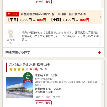
クーポンあり
岩盤処利用料金200円引き ※日曜・祝日利用不可
クーポン
【平日】
1,000円
→
800円
【土曜】
1,100円
→
900円
湯舟の種類がとっても豊富でよかったです。 露天風呂の雰囲気は
風情があってとても素敵でした。 つぼ湯もゆっくり楽しめて大満
足…
20代 女
性
関連情報から探す
スパ＆ホテル水春 松井山手
4.0点
/ 37 件
京都府 / 京田辺市
松井山手駅394m
JR松井山手駅より8分 最寄りバス停：京阪バス「高速京田
辺前」
営業時間 6:00～26:00
入浴料金 1,430円～
日帰り
宿泊
サウナ
クーポンあり