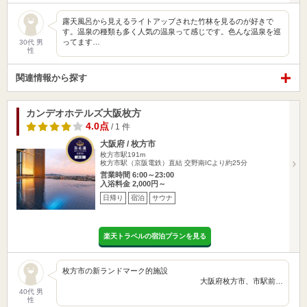
露天風呂から見えるライトアップされた竹林を見るのが好きで
す。温泉の種類も多く人気の温泉って感じです。色んな温泉を巡
ってます…
30代 男
性
関連情報から探す
カンデオホテルズ大阪枚方
4.0点
/ 1 件
大阪府 / 枚方市
枚方市駅191m
枚方市駅（京阪電鉄）直結 交野南ICより約25分
営業時間 6:00～23:00
入浴料金 2,000円～
日帰り
宿泊
サウナ
楽天トラベルの宿泊プランを見る
枚方市の新ランドマーク的施設
大阪府枚方市、市駅前…
40代 男
性