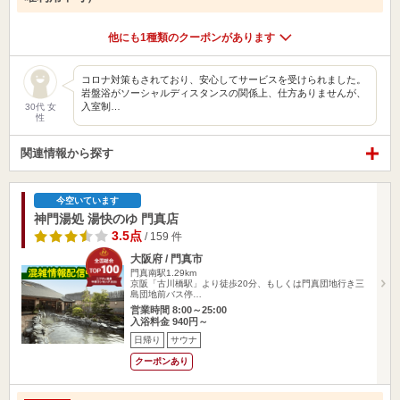
他にも1種類のクーポンがあります
コロナ対策もされており、安心してサービスを受けられました。
岩盤浴がソーシャルディスタンスの関係上、仕方ありませんが、
入室制…
30代 女
性
関連情報から探す
今空いています
神門湯処 湯快のゆ 門真店
3.5点
/ 159 件
大阪府 / 門真市
門真南駅1.29km
京阪「古川橋駅」より徒歩20分、もしくは門真団地行き三
島団地前バス停…
営業時間 8:00～25:00
入浴料金 940円～
日帰り
サウナ
クーポンあり