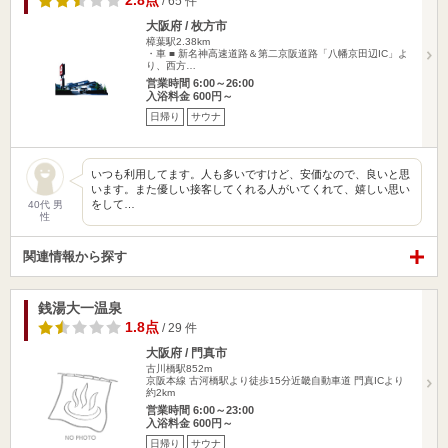
2.8点
/ 65 件
大阪府 / 枚方市
樟葉駅2.38km
・車 ■ 新名神高速道路＆第二京阪道路「八幡京田辺IC」よ
り、西方…
営業時間 6:00～26:00
入浴料金 600円～
日帰り
サウナ
いつも利用してます。人も多いですけど、安価なので、良いと思
います。また優しい接客してくれる人がいてくれて、嬉しい思い
をして…
40代 男
性
関連情報から探す
銭湯大一温泉
1.8点
/ 29 件
大阪府 / 門真市
古川橋駅852m
京阪本線 古河橋駅より徒歩15分近畿自動車道 門真ICより
約2km
営業時間 6:00～23:00
入浴料金 600円～
日帰り
サウナ