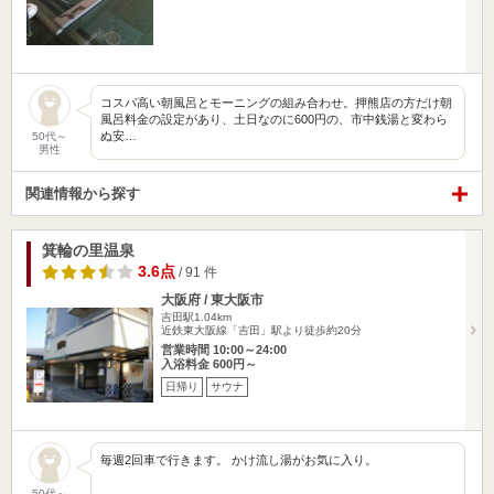
コスパ高い朝風呂とモーニングの組み合わせ。押熊店の方だけ朝
風呂料金の設定があり、土日なのに600円の、市中銭湯と変わら
ぬ安…
50代～
男性
関連情報から探す
箕輪の里温泉
3.6点
/ 91 件
大阪府 / 東大阪市
吉田駅1.04km
近鉄東大阪線「吉田」駅より徒歩約20分
営業時間 10:00～24:00
入浴料金 600円～
日帰り
サウナ
毎週2回車で行きます。 かけ流し湯がお気に入り。
50代～