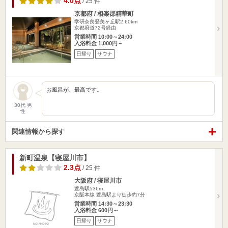
4.0点
/ 25 件
京都府 / 相楽郡精華町
学研奈良登美ヶ丘駅2.60km
京都府道72号経由
営業時間 10:00～24:00
入浴料金 1,000円～
日帰り
サウナ
お風呂が、最高です。
30代 男
性
関連情報から探す
新町温泉【寝屋川市】
2.3点
/ 25 件
大阪府 / 寝屋川市
萱島駅536m
京阪本線 萱島駅より徒歩約7分
営業時間 14:30～23:30
入浴料金 600円～
日帰り
サウナ