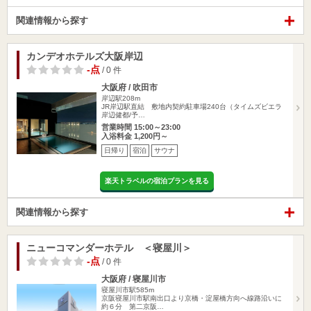
関連情報から探す
カンデオホテルズ大阪岸辺
-点
/ 0 件
大阪府 / 吹田市
岸辺駅208m
JR岸辺駅直結 敷地内契約駐車場240台（タイムズビエラ
岸辺健都/予…
営業時間 15:00～23:00
入浴料金 1,200円～
日帰り
宿泊
サウナ
楽天トラベルの宿泊プランを見る
関連情報から探す
ニューコマンダーホテル ＜寝屋川＞
-点
/ 0 件
大阪府 / 寝屋川市
寝屋川市駅585m
京阪寝屋川市駅南出口より京橋・淀屋橋方向へ線路沿いに
約６分 第二京阪…