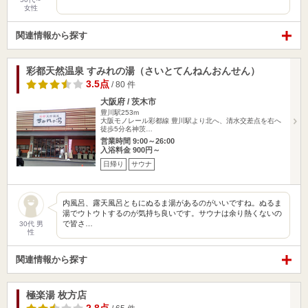
女性
関連情報から探す
彩都天然温泉 すみれの湯（さいとてんねんおんせん）
3.5点
/ 80 件
大阪府 / 茨木市
豊川駅253m
大阪モノレール彩都線 豊川駅より北へ、清水交差点を右へ
徒歩5分名神茨…
営業時間 9:00～26:00
入浴料金 900円～
日帰り
サウナ
内風呂、露天風呂ともにぬるま湯があるのがいいですね。ぬるま
湯でウトウトするのが気持ち良いです。サウナは余り熱くないの
で皆さ…
30代 男
性
関連情報から探す
極楽湯 枚方店