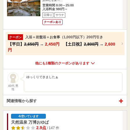
原神社を東へ…
営業時間 8:00～25:00
入浴料金 980円～
日帰り
サウナ
クーポンあり
入浴＋岩盤浴＋お食事（1,000円以下）200円引き
クーポン
【平日】
2,650円
→
2,450円
【土日祝】
2,800円
→
2,600
円
他にも1種類のクーポンがあります
ゆっくりできましたぁ
40代 男
性
関連情報から探す
今空いています
天然温泉 万博おゆば
2.9点
/ 147 件