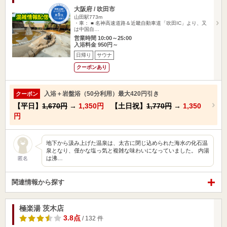
大阪府 / 吹田市
山田駅773m
・車： ■ 名神高速道路＆近畿自動車道「吹田IC」より、又
は中国自…
営業時間 10:00～25:00
入浴料金 950円～
日帰り
サウナ
クーポンあり
入浴＋岩盤浴（50分利用）最大420円引き
クーポン
【平日】
1,670円
→
1,350円
【土日祝】
1,770円
→
1,350
円
地下から汲み上げた温泉は、太古に閉じ込められた海水の化石温
泉となり、僅かな塩っ気と複雑な味わいになっていました。 内湯
は沸…
匿名
関連情報から探す
極楽湯 茨木店
3.8点
/ 132 件