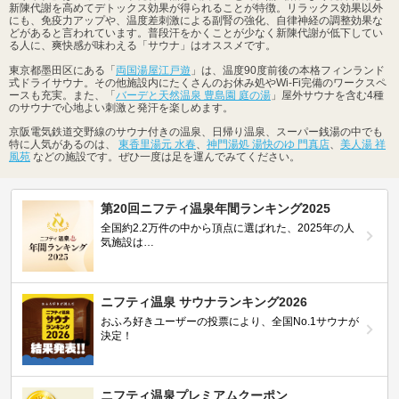
新陳代謝を高めてデトックス効果が得られることが特徴。リラックス効果以外
にも、免疫力アップや、温度差刺激による副腎の強化、自律神経の調整効果な
どがあると言われています。普段汗をかくことが少なく新陳代謝が低下してい
る人に、爽快感が味わえる「サウナ」はオススメです。
東京都墨田区にある「
両国湯屋江戸遊
」は、温度90度前後の本格フィンランド
式ドライサウナ。その他施設内にたくさんのお休み処やWi-Fi完備のワークスペ
ースも充実。また、「
バーデと天然温泉 豊島園 庭の湯
」屋外サウナを含む4種
のサウナで心地よい刺激と発汗を楽しめます。
京阪電気鉄道交野線のサウナ付きの温泉、日帰り温泉、スーパー銭湯の中でも
特に人気があるのは、
東香里湯元 水春
、
神門湯処 湯快のゆ 門真店
、
美人湯 祥
風苑
などの施設です。ぜひ一度は足を運んでみてください。
第20回ニフティ温泉年間ランキング2025
全国約2.2万件の中から頂点に選ばれた、2025年の人
気施設は…
ニフティ温泉 サウナランキング2026
おふろ好きユーザーの投票により、全国No.1サウナが
決定！
ニフティ温泉プレミアムクーポン