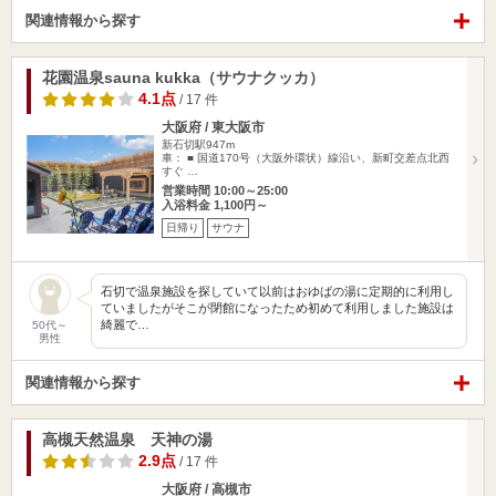
関連情報から探す
花園温泉sauna kukka（サウナクッカ）
4.1点
/ 17 件
大阪府 / 東大阪市
新石切駅947m
車： ■ 国道170号（大阪外環状）線沿い、新町交差点北西
すぐ …
営業時間 10:00～25:00
入浴料金 1,100円～
日帰り
サウナ
石切で温泉施設を探していて以前はおゆばの湯に定期的に利用し
ていましたがそこが閉館になったため初めて利用しました施設は
綺麗で…
50代～
男性
関連情報から探す
高槻天然温泉 天神の湯
2.9点
/ 17 件
大阪府 / 高槻市