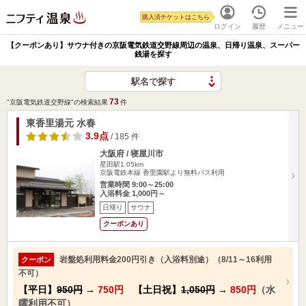
購入済チケットはこちら
ログイン
履歴
メニュー
【クーポンあり】サウナ付きの京阪電気鉄道交野線周辺の温泉、日帰り温泉、スーパー
銭湯を探す
駅名で探す
73
"京阪電気鉄道交野線"の検索結果
件
東香里湯元 水春
3.9点
/ 185 件
大阪府 / 寝屋川市
星田駅1.05km
京阪電鉄本線 香里園駅より無料バス利用
営業時間 9:00～25:00
入浴料金 1,000円～
日帰り
サウナ
クーポンあり
岩盤処利用料金200円引き（入浴料別途）（8/11～16利用
クーポン
不可）
【平日】
950円
→
750円
【土日祝】
1,050円
→
850円
（水
曜利用不可）