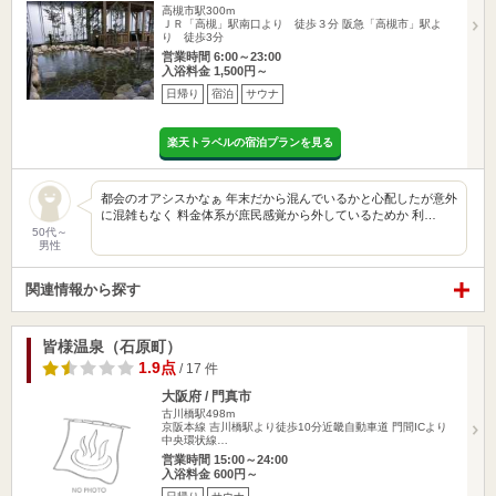
高槻市駅300m
ＪＲ「高槻」駅南口より 徒歩３分 阪急「高槻市」駅よ
り 徒歩3分
営業時間 6:00～23:00
入浴料金 1,500円～
日帰り
宿泊
サウナ
楽天トラベルの宿泊プランを見る
都会のオアシスかなぁ 年末だから混んでいるかと心配したが意外
に混雑もなく 料金体系が庶民感覚から外しているためか 利…
50代～
男性
関連情報から探す
皆様温泉（石原町）
1.9点
/ 17 件
大阪府 / 門真市
古川橋駅498m
京阪本線 吉川橋駅より徒歩10分近畿自動車道 門間ICより
中央環状線…
営業時間 15:00～24:00
入浴料金 600円～