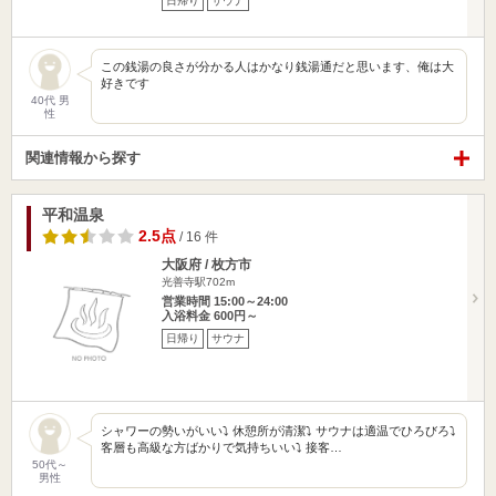
日帰り
サウナ
この銭湯の良さが分かる人はかなり銭湯通だと思います、俺は大
好きです
40代 男
性
関連情報から探す
平和温泉
2.5点
/ 16 件
大阪府 / 枚方市
光善寺駅702m
営業時間 15:00～24:00
入浴料金 600円～
日帰り
サウナ
シャワーの勢いがいい⤵︎ 休憩所が清潔⤵︎ サウナは適温でひろびろ⤵︎
客層も高級な方ばかりで気持ちいい⤵︎ 接客…
50代～
男性