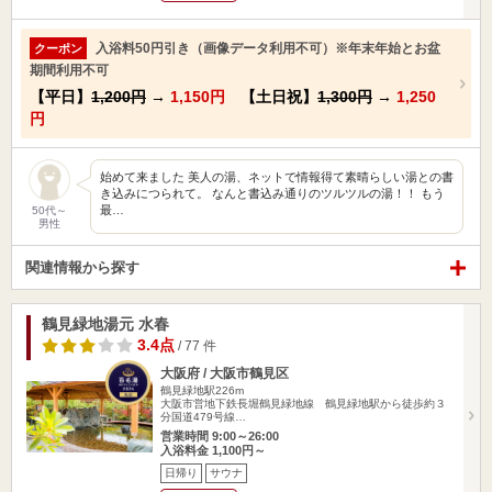
入浴料50円引き（画像データ利用不可）※年末年始とお盆
クーポン
期間利用不可
【平日】
1,200円
→
1,150円
【土日祝】
1,300円
→
1,250
円
始めて来ました 美人の湯、ネットで情報得て素晴らしい湯との書
き込みにつられて。 なんと書込み通りのツルツルの湯！！ もう
最…
50代～
男性
関連情報から探す
鶴見緑地湯元 水春
3.4点
/ 77 件
大阪府 / 大阪市鶴見区
鶴見緑地駅226m
大阪市営地下鉄長堀鶴見緑地線 鶴見緑地駅から徒歩約３
分国道479号線…
営業時間 9:00～26:00
入浴料金 1,100円～
日帰り
サウナ