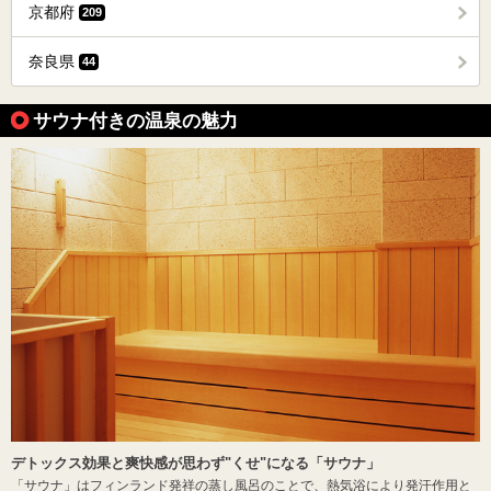
京都府
209
奈良県
44
サウナ付きの温泉の魅力
デトックス効果と爽快感が思わず"くせ"になる「サウナ」
「サウナ」はフィンランド発祥の蒸し風呂のことで、熱気浴により発汗作用と