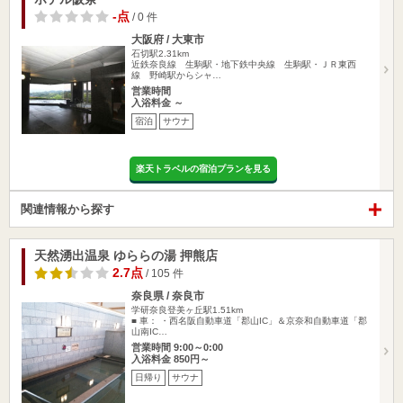
-点
/ 0 件
大阪府 / 大東市
石切駅2.31km
近鉄奈良線 生駒駅・地下鉄中央線 生駒駅・ＪＲ東西
線 野崎駅からシャ…
営業時間
入浴料金 ～
宿泊
サウナ
楽天トラベルの宿泊プランを見る
関連情報から探す
天然湧出温泉 ゆららの湯 押熊店
2.7点
/ 105 件
奈良県 / 奈良市
学研奈良登美ヶ丘駅1.51km
■ 車： ・西名阪自動車道「郡山IC」＆京奈和自動車道「郡
山南IC…
営業時間 9:00～0:00
入浴料金 850円～
日帰り
サウナ