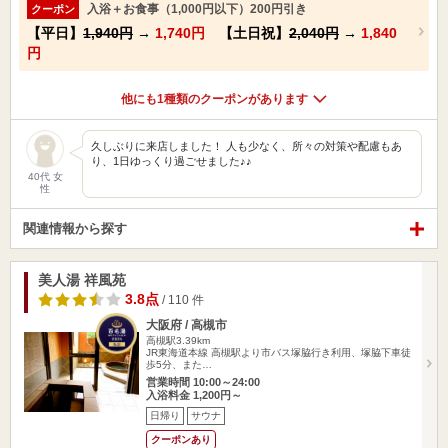
入浴＋お食事（1,000円以下）200円引き
クーポン
【平日】
1,940円
→
1,740円
【土日祝】
2,040円
→
1,840
円
他にも1種類のクーポンがあります
久しぶりに来店しました！ 人も少なく、所々の対策や配慮もあ
り、1日ゆっくり過ごせました♪♪
40代 女
性
関連情報から探す
美人湯 祥風苑
3.8点
/ 110 件
大阪府 / 高槻市
高槻駅3.39km
JR東海道本線 高槻駅より市バス塚脇行き利用、塚脇下車徒
歩5分、また…
営業時間 10:00～24:00
入浴料金 1,200円～
日帰り
サウナ
クーポンあり