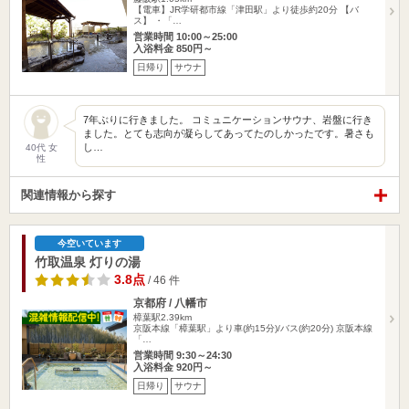
【電車】JR学研都市線「津田駅」より徒歩約20分 【バ
ス】 ・「…
営業時間 10:00～25:00
入浴料金 850円～
日帰り
サウナ
7年ぶりに行きました。 コミュニケーションサウナ、岩盤に行き
ました。とても志向が凝らしてあってたのしかったです。暑さも
し…
40代 女
性
関連情報から探す
今空いています
竹取温泉 灯りの湯
3.8点
/ 46 件
京都府 / 八幡市
樟葉駅2.39km
京阪本線「樟葉駅」より車(約15分)/バス(約20分) 京阪本線
「…
営業時間 9:30～24:30
入浴料金 920円～
日帰り
サウナ