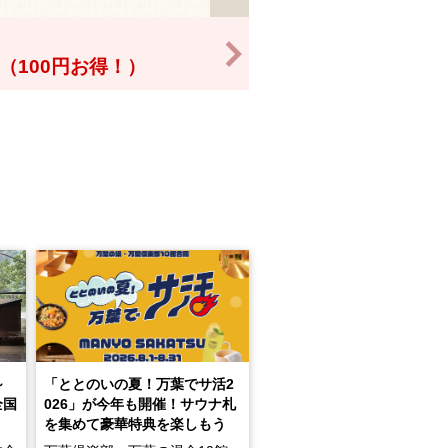
>
0円（100円お得！）
～
「ととのいの夏！万葉でサ活2
全国
026」が今年も開催！サウナ札
を集めて豪華特典を楽しもう