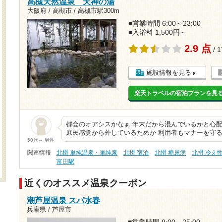
高槻天然温泉 天神の湯
大阪府 / 高槻市 /
高槻市駅300m
■営業時間 6:00～23:00
■入浴料 1,500円～
2.9 点
/ 
施設情報を見る
楽天トラベルの宿泊プランを見
都会のオアシスかなぁ 年末だから混んでいるかと心配
庶民感覚から外しているためか 利用者もマナーを守る
50代～ 男性
関連情報
北摂 単純温泉・単純泉
北摂 宿泊
北摂 糖尿病
北摂 冷え
富田駅
近くのオススメ温泉クーポン
潮芦屋温泉 スパ水春
兵庫県 / 芦屋市