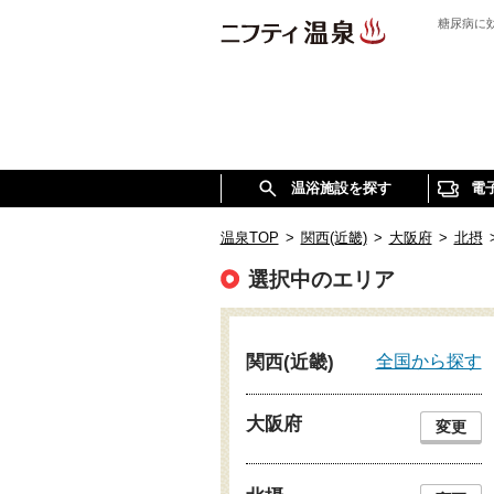
糖尿病に
温浴施設を探す
電
温泉TOP
>
関西(近畿)
>
大阪府
>
北摂
選択中のエリア
全国から探す
関西(近畿)
大阪府
変更