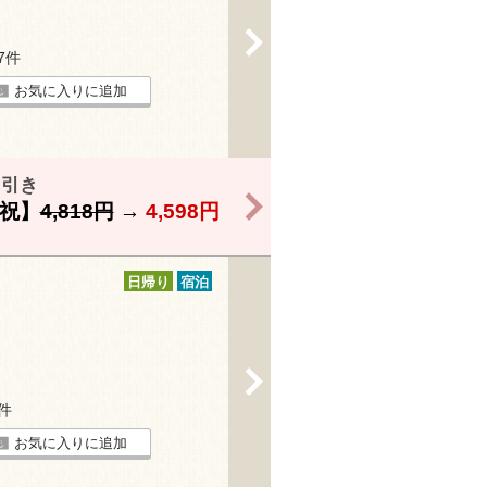
>
37件
お気に入りに追加
円引き
>
祝】
4,818円
→
4,598円
日帰り
宿泊
>
9件
お気に入りに追加