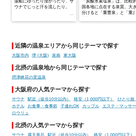
湯船にゆったり浸かったり、サ
「炭酸水素塩泉」は、比較
ウナでじっと汗を流したり。
国各地に点在する泉質。大
分けると「重曹泉」と「重
土類泉」に分かれます。
そんな「一人でぼんやり過ごす
また硫黄や鉄分などの特殊
時間」、ふだん後回しにしてい
が混ざり合うことで、複雑
た「これからのこと」や「ちょ
多様な個性を持つことも多
近隣の温泉エリアから同じテーマで探す
っとした悩み」が、頭に浮かん
す。
でくることはありませんか？
大阪市内
堺 (大阪)
泉南
東大阪
今回は筆者自ら入浴した中
ら、日本各地にある炭酸水
北摂の温泉地から同じテーマで探す
泉を12施設セレクト。すべ
お風呂でリラックスしているか
日帰り入浴可能で、源泉か
摂津峡花の里温泉
らこそ向き合える、大切な自分
しと泉質の良さにこだわり
の本音。
つ、万人におすすめしたい
大阪府の人気テーマから探す
を厳選しました。
サウナ
駅近（徒歩10分以内）
格安（1,000円以下）
ひとり旅
そんな心のつぶやきを、湯あが
りの温まった心のまま相談でき
ホテル
お食事・食事処
子連れOK
カップル
エステ・マッサ
たら素敵ですよね。
ロウリュ
北摂の人気テーマから探す
ニフティ温泉の「占いベンチ」
サウナ
露天風呂
駅近（徒歩10分以内）
格安（1,000円以下）