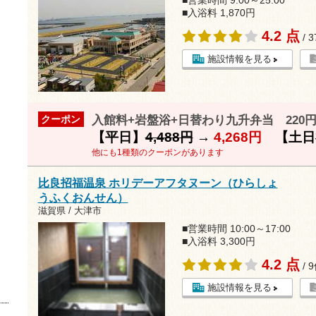
■営業時間 9:00～25:00
■入浴料 1,870円
4.2 点
/ 
施設情報を見る
入館料+岩盤浴+日替わり九升弁当 220
クーポン
【平日】
4,488円
→
4,268円
【土日
他にも1種類のクーポンがあります
比良招福温泉 ホリデーアフタヌーン（ひらしょ
うふくおんせん）
滋賀県 / 大津市
■営業時間 10:00～17:00
■入浴料 3,300円
4.2 点
/ 
施設情報を見る