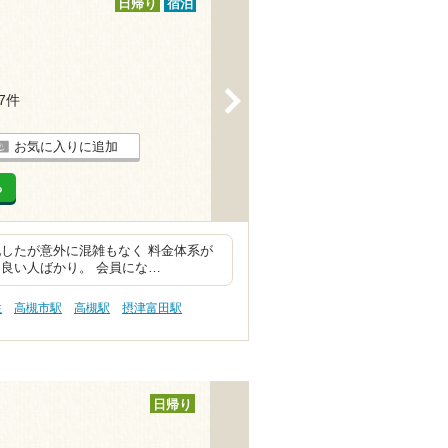
日帰り
宿泊
>
17件
お気に入りに追加
る
したが意外に混雑もなく 料金体系が
良い人ばかり。 会員にな…
性
高槻市駅
高槻駅
摂津富田駅
日帰り