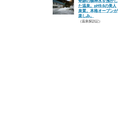
奇跡の御神水を沸かし
た温泉。pH9.6の美人
泉質。本格オープンが
楽しみ。
（温泉探訪記）