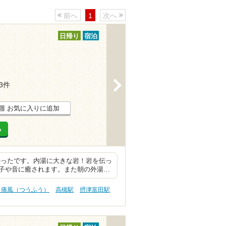
前へ
1
次へ
日帰り
宿泊
>
13件
お気に入りに追加
る
かったです。内湯に大きな岩！岩を伝っ
子や音に癒されます。また朝の外湯…
 痛風（つうふう）
高槻駅
摂津富田駅