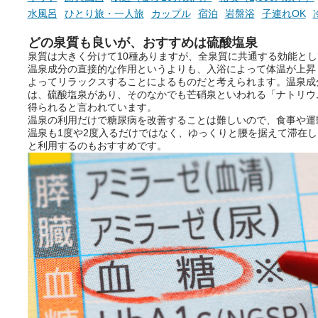
は、そんなあなたの心のつぶや
水風呂
ひとり旅・一人旅
カップル
宿泊
岩盤浴
子連れOK
きをプロの占い師に相談するこ
とができるサービスです。
どの泉質も良いが、おすすめは硫酸塩泉
泉質は大きく分けて10種ありますが、全泉質に共通する効能と
温泉成分の直接的な作用というよりも、入浴によって体温が上昇
よってリラックスすることによるものだと考えられます。温泉成
おふろパス会員様なら、この特
は、硫酸塩泉があり、そのなかでも芒硝泉といわれる「ナトリウ
別なひとときを「毎月10分無
得られると言われています。
料」でご利用いただけます。
温泉の利用だけで糖尿病を改善することは難しいので、食事や運
温泉も1度や2度入るだけではなく、ゆっくりと腰を据えて滞在
と利用するのもおすすめです。
お湯で体がほぐれたら、次は占
い師さんとお話しして、心もほ
ぐしてみませんか？