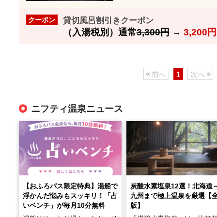
貸切風呂割引きクーポン
クーポン
（入湯税別）通常
3,300円
→
3,20
前へ
1
次へ
ニフティ温泉ニュース
【おふろパス限定特典】湯船で
炭酸水素塩泉12選！北海道
浮かんだ悩みもスッキリ！「占
九州まで極上温泉を厳選【
いベンチ」が毎月10分無料
版】