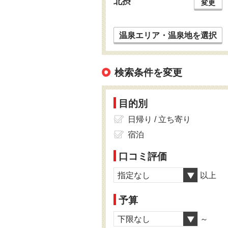
北摂
変更
温泉エリア・温泉地を選択
検索条件を変更
目的別
日帰り / 立ち寄り
宿泊
口コミ評価
指定なし
以上
予算
下限なし
～