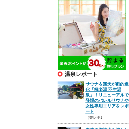
温泉レポート
サウナ＆露天が劇的進
化「極楽湯 羽生温
泉」！リニューアルで
登場のバレルサウナや
女性専用エリアをレポ
ート
（突レポ）