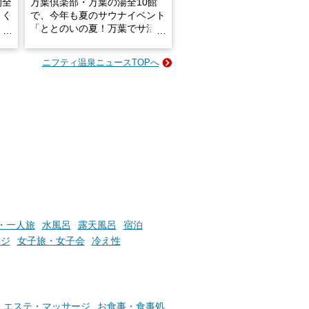
的全
万葉倶楽部・万葉の湯全10館
きく
で、今年も夏のサウナイベント
炭酸
「ととのいの夏！万葉でサ活2
026」が開催されます！
ニフティ温泉ニュースTOPへ
成分
2026年8月1日（土）～8月31
かつ
日（月）までの開催期間中は、
いで
サウナ飯やサウナドリンク、岩
盤浴の利用などで「万葉サウナ
札」を集めることで、オリジナ
か
ルグッズや無料券などの特典と
素塩
交換可能。
て
け流
さらに、各館ではアロマロウリ
つ
ュやアウフグースなど、サウナ
施設
好きにはたまらない多彩なイベ
ントも予定されています。ぜひ
・一人旅
水風呂
露天風呂
宿泊
チェックしてください！
ージ
女子旅・女子会
冷え性
───
提供元：万葉倶楽部株式会社
【PR】
この記事は万葉倶楽部株式会社
のPR記事です。
エステ・マッサージ
お食事・食事処