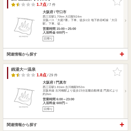
りに追加
1.7点
/ 7 件
大阪府 / 守口市
西三荘駅1.70km
大日駅624m
京阪バス「大庭7番」下車、徒歩1分 地下鉄谷町線「大日
駅」下車、徒…
営業時間 15:00～25:00
入浴料金 600円～
日帰り
関連情報から探す
銭湯大一温泉
お気に入
りに追加
1.8点
/ 29 件
大阪府 / 門真市
西三荘駅1.81km
古川橋駅852m
京阪本線 古河橋駅より徒歩15分近畿自動車道 門真ICより
約2km
営業時間 6:00～23:00
入浴料金 600円～
日帰り
関連情報から探す