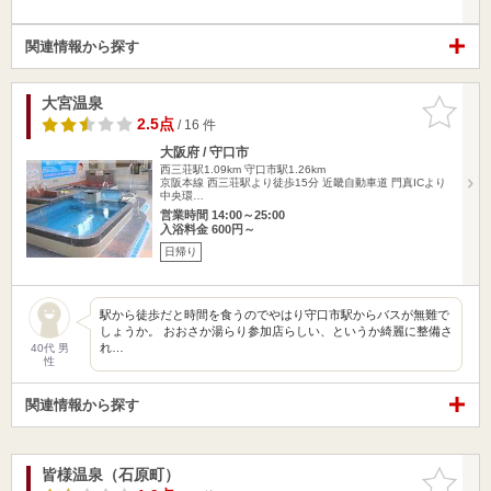
関連情報から探す
大宮温泉
お気に入
りに追加
2.5点
/ 16 件
大阪府 / 守口市
西三荘駅1.09km
守口市駅1.26km
京阪本線 西三荘駅より徒歩15分 近畿自動車道 門真ICより
中央環…
営業時間 14:00～25:00
入浴料金 600円～
日帰り
駅から徒歩だと時間を食うのでやはり守口市駅からバスが無難で
しょうか。 おおさか湯らり参加店らしい、というか綺麗に整備さ
れ…
40代 男
性
関連情報から探す
皆様温泉（石原町）
お気に入