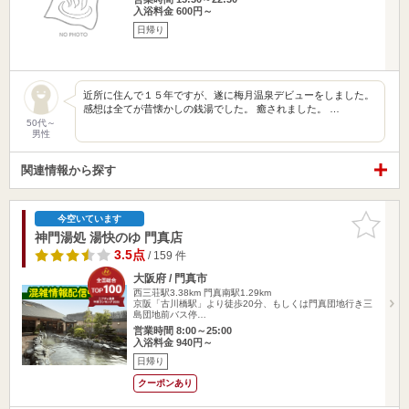
入浴料金 600円～
日帰り
近所に住んで１５年ですが、遂に梅月温泉デビューをしました。
感想は全てが昔懐かしの銭湯でした。 癒されました。 …
50代～
男性
関連情報から探す
お気に入
今空いています
りに追加
神門湯処 湯快のゆ 門真店
3.5点
/ 159 件
大阪府 / 門真市
西三荘駅3.38km
門真南駅1.29km
京阪「古川橋駅」より徒歩20分、もしくは門真団地行き三
島団地前バス停…
営業時間 8:00～25:00
入浴料金 940円～
日帰り
クーポンあり