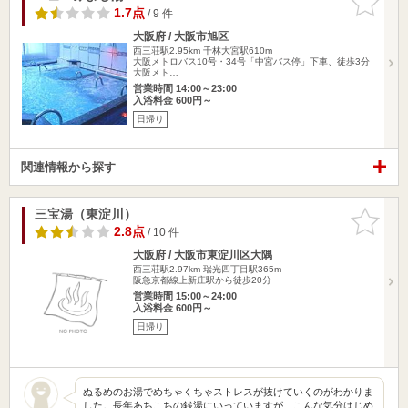
りに追加
1.7点
/ 9 件
大阪府 / 大阪市旭区
西三荘駅2.95km
千林大宮駅610m
大阪メトロバス10号・34号「中宮バス停」下車、徒歩3分
大阪メト…
営業時間 14:00～23:00
入浴料金 600円～
日帰り
関連情報から探す
三宝湯（東淀川）
お気に入
りに追加
2.8点
/ 10 件
大阪府 / 大阪市東淀川区大隅
西三荘駅2.97km
瑞光四丁目駅365m
阪急京都線上新庄駅から徒歩20分
営業時間 15:00～24:00
入浴料金 600円～
日帰り
ぬるめのお湯でめちゃくちゃストレスが抜けていくのがわかりま
した。長年あちこちの銭湯にいっていますが、こんな気分はじめ