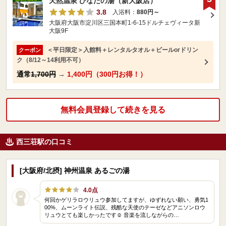
天然温泉 ひなたの湯（新大阪店）
3.8
入浴料：
880円～
大阪府大阪市淀川区三国本町1-6-15ドルチェヴィータ新
大阪9F
＜平日限定＞入館料＋レンタルタオル＋ビールorドリン
クーポン
ク（8/12～14利用不可）
通常
1,700円
→
1,400円（300円お得！）
無料会員登録して続きを見る
西三荘駅の口コミ
[大阪府/北摂] 神州温泉 あるごの湯
4.0点
何回かゲリラロウリュウ参加してますが、ゆずれない願い、勇気1
00%、ムーンライト伝説、残酷な天使のテーゼなどアニソンロウ
リュウとても楽しかったです☺️ 音楽を流しながらの…