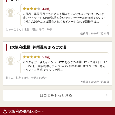
4.0点
内風呂、露天風呂ともにぬるま湯があるのがいいですね。ぬるま
湯でウトウトするのが気持ち良いです。サウナは余り熱くないの
で皆さん10分以上は滞在されてるイメージなので回転率は…
にゃーごさん
| 性別：男性 | 年代：30代
投稿日：2026年7月30日
[大阪府/北摂] 神州温泉 あるごの湯
5.0点
オユタイガーさんイベントDAY❣️ あるごのゆ🉐DAY（７月７日・17
日・27日） 施設利用とチムジルバン利用¥1400 オユタイガーさん
イベント３回 ①クラシック回…
祭さん
| 性別：女性 | 年代：50代～
投稿日：2026年7月28日
口コミをもっと見る
大阪府の温泉レポート