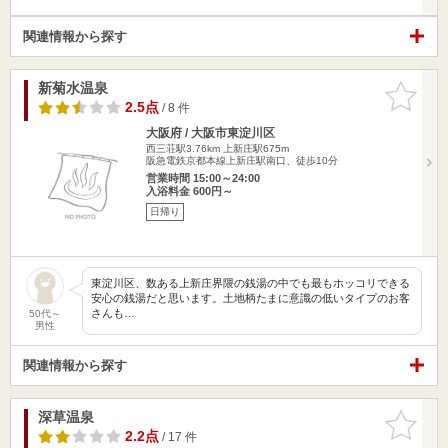
関連情報から探す
新菊水温泉
お気に入
りに追加
2.5点
/ 8 件
大阪府 / 大阪市東淀川区
西三荘駅3.76km
上新庄駅675m
阪急電鉄京都本線上新庄駅南口、徒歩10分
営業時間 15:00～24:00
入浴料金 600円～
日帰り
東淀川区、数ある上新庄界隈の銭湯の中でも最もホッコリできる
安心の銭湯だと思います。土地柄たまに意識の低いタイプのお客
さんも…
50代～
男性
関連情報から探す
深草温泉
お気に入
りに追加
2.2点
/ 17 件