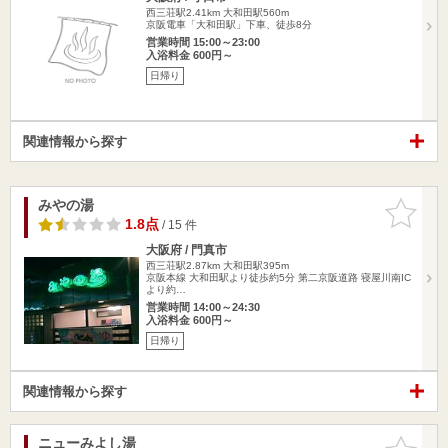
西三荘駅2.41km
大和田駅560m
京阪電車「大和田駅」下車、徒歩8分
営業時間 15:00～23:00
入浴料金 600円～
日帰り
関連情報から探す
みやの湯
お気に入
りに追加
1.8点
/ 15 件
大阪府 / 門真市
西三荘駅2.87km
大和田駅395m
京阪本線 大和田駅より徒歩約5分 第二京阪道路 寝屋川南IC
より約…
営業時間 14:00～24:30
入浴料金 600円～
日帰り
関連情報から探す
ニューみよし湯
お気に入