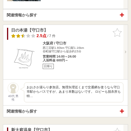
関連情報から探す
日の本湯【守口市】
お気に入
りに追加
2.5点
/ 7 件
大阪府 / 守口市
西三荘駅1.60km
守口駅1.16km
谷町線守口駅から徒歩約15分
営業時間 14:00～24:00
入浴料金 600円～
日帰り
おおさか湯らり参加店。無理矢理近くまで交通網を使うなら守口
市駅からバスですが、あまり本数はないです。 ロビーも脱衣所も
特…
40代 男
性
関連情報から探す
新大庭温泉【守口市】
お気に入