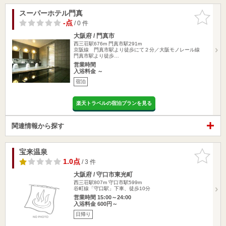
スーパーホテル門真
お気に入
りに追加
-点
/ 0 件
大阪府 / 門真市
西三荘駅676m
門真市駅291m
京阪線 門真市駅より徒歩にて２分／大阪モノレール線
門真市駅より徒歩…
営業時間
入浴料金 ～
宿泊
楽天トラベルの宿泊プランを見る
関連情報から探す
宝来温泉
お気に入
りに追加
1.0点
/ 3 件
大阪府 / 守口市東光町
西三荘駅807m
守口市駅599m
谷町線「守口駅」下車、徒歩10分
営業時間 15:00～24:00
入浴料金 600円～
日帰り