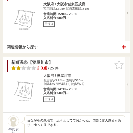
大阪府 / 大阪市城東区成育
西三荘駅3.80km
関目高殿駅151m
営業時間 15:00～23:30
入浴料金 600円～
日帰り
関連情報から探す
新町温泉【寝屋川市】
お気に入
りに追加
2.3点
/ 25 件
大阪府 / 寝屋川市
西三荘駅3.94km
萱島駅536m
京阪本線 萱島駅より徒歩約7分
営業時間 14:30～23:30
入浴料金 600円～
日帰り
昔ながらの銭湯で、広々としてて良かった。 2階に露天風呂もあ
り、ゆっくりできる。
40代 女
性