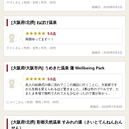
ゲストさん
| 性別：女性 | 年代：30代
投稿日：2026年8月1日
[大阪府/北摂] ねぼけ温泉
5.0点
再開待ってます！！
ゲストさん
| 性別：女性 | 年代：20代
投稿日：2026年8月1日
[大阪府/大阪市内] うめきた温泉 蓮 Wellbeing Park
5.0点
友人の結婚式の後に流れでここの施設に行くことに。大袈裟です
が人生観を変えられるほど驚きました。1番は外のプールです。た
またま冬場で無料で入れて人も少なかったので運が良かっ…
にゃーごさん
| 性別：男性 | 年代：30代
投稿日：2026年7月30日
[大阪府/北摂] 彩都天然温泉 すみれの湯（さいとてんねんおん
せん）