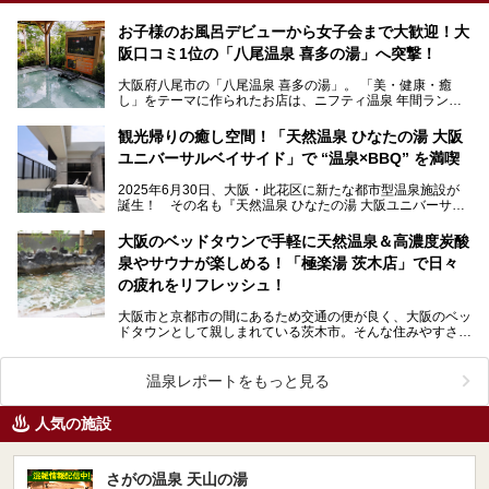
お子様のお風呂デビューから女子会まで大歓迎！大
阪口コミ1位の「八尾温泉 喜多の湯」へ突撃！
大阪府八尾市の「八尾温泉 喜多の湯」。 「美・健康・癒
し」をテーマに作られたお店は、ニフティ温泉 年間ランキ
ング2021で大阪府ベストオブ口コミ賞1位、大…
観光帰りの癒し空間！「天然温泉 ひなたの湯 大阪
ユニバーサルベイサイド」で “温泉×BBQ” を満喫
2025年6月30日、大阪・此花区に新たな都市型温泉施設が
誕生！ その名も『天然温泉 ひなたの湯 大阪ユニバーサル
ベイサイド』。“天然温泉×本格サウナ×BBQ”…
大阪のベッドタウンで手軽に天然温泉＆高濃度炭酸
泉やサウナが楽しめる！「極楽湯 茨木店」で日々
の疲れをリフレッシュ！
大阪市と京都市の間にあるため交通の便が良く、大阪のベッ
ドタウンとして親しまれている茨木市。そんな住みやすさが
魅力の地域に佇む「極楽湯 茨木店」にお邪魔してきたの…
温泉レポートをもっと見る
人気の施設
さがの温泉 天山の湯