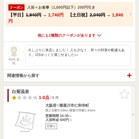
入浴＋お食事（1,000円以下）200円引き
クーポン
【平日】
1,940円
→
1,740円
【土日祝】
2,040円
→
1,840
円
他にも1種類のクーポンがあります
久しぶりに来店しました！ 人も少なく、所々の対策や配慮もあ
り、1日ゆっくり過ごせました♪♪
40代 女
性
関連情報から探す
白菊温泉
お気に入
りに追加
1.0点
/ 6 件
大阪府 / 寝屋川市仁和寺町
西三荘駅3.63km
寝屋川市駅1.91km
営業時間 15:30～
入浴料金 600円～
日帰り