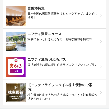
岩盤浴特集
日本全国の岩盤浴情報だけをピックアップ。まとめて
検索！
ニフティ温泉ニュース
温泉にもっと行きたくなる！お得な情報を掲載中
ニフティ温泉 おふろパス
温浴施設をお得に楽しめるサブスクリプションプラン
【ニフティライフスタイル株主優待のご案
内】
株主優待制度で人気の温浴施設に行こう！対象施設が
拡充されました！