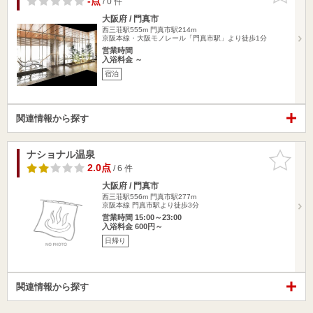
-点
/ 0 件
大阪府 / 門真市
西三荘駅555m
門真市駅214m
京阪本線・大阪モノレール「門真市駅」より徒歩1分
営業時間
入浴料金 ～
宿泊
関連情報から探す
ナショナル温泉
お気に入
りに追加
2.0点
/ 6 件
大阪府 / 門真市
西三荘駅556m
門真市駅277m
京阪本線 門真市駅より徒歩3分
営業時間 15:00～23:00
入浴料金 600円～
日帰り
関連情報から探す