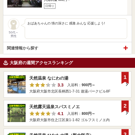
日帰り
おばあちゃんの 情の深さに 感激 みんな 応援しよう!
50代～
男性
関連情報から探す
大阪府の週間アクセスランキング
1
天然温泉 なにわの湯
3.3
入浴料：
900円～
大阪府大阪市北区長柄西1-7-31 遊湯パークビル8F
2
天然露天温泉スパスミノエ
4.1
入浴料：
800円～
大阪府大阪市住之江区泉1-1-82 ゴルフスミノエ内
3