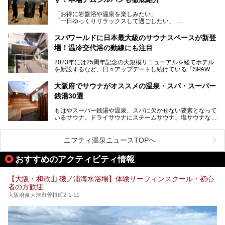
今回のリニューアルでは、新たに登場した瞑想サウナをはじ
スマシンなど、見どころ満載の館内を詳しくご紹介します。
め、岩盤浴エリアや休憩スペースの充実、レストランなど、
「お得に岩盤浴や温泉を楽しみたい」
見どころが盛りだくさん。日常の疲れを癒やしたい方はもち
「一日ゆっくりリラックスして過ごしたい」
ろん、休日にゆったり過ごしたい方にもぴったりの内容とな
そんな方におすすめなのが、クーポンを使ってお得に長時間
っています。
利用できる「神州温泉 あるごの湯」です。
スパワールドに日本最大級のサウナスペースが新登
本記事では、そんなリニューアル後の注目ポイントを詳しく
場！温冷交代浴の動線にも注目
あるごの湯は、大阪府豊中市にある日帰り温浴施設で、阪急
紹介します。これから「鶴見緑地湯元水春」に訪れる方や、
宝塚線「三国駅」から徒歩約10分とアクセスも良好です。
より満足度の高い過ごし方をしたい方はぜひお読みくださ
2023年には25周年記念の大規模リニューアルを経てホテル
チムジルバン（岩盤浴）を中心に、発汗・リラックス・漫画
い。
を新設するなど、日々アップデートし続けている「SPAWO
タイムまで満喫できる長時間滞在型の施設なので、一日中ゆ
RLD HOTEL＆RESORT」（以下スパワールド）。
ったりと過ごしたいときにおすすめ。大うちわやタオルによ
そんなスパワールドが2025年11月15日（土）に、新たな浴
る迫力ある熱波パフォーマンスも毎日行われており、“とと
大阪府でサウナがオススメの温泉・スパ・スーパー
室や日本最大級140人収容の大規模サウナを携えてリニュー
のう”体験をしっかり楽しめるのもポイントです。
銭湯30選
アルオープン！浴室である4F・6Fそれぞれにリニューアル
が施されており、その総工費はなんと13.5億円！
さらに館内でくつろぐだけでなく、隣接するビルにはカラオ
もはやスーパー銭湯や温泉、スパに欠かせない要素となって
大規模リニューアルの全容を確認すべく、リニューアルプレ
ケやボウリングといった遊び場もあり、友人同士やカップル
いるサウナ。ドライサウナにスチームサウナ、塩サウナな
オープンイベントに行ってきました！今回はそのリニューア
で“遊び+癒し”の一日を過ごすのにもぴったり。
ど、いくつか異なるタイプが楽しめたり、水風呂や外気浴ス
ル部分の概要をお届けします。
ペース、ロウリュウなど、心ゆくまで楽しむためのサービス
今回は、あるごの湯を訪問し、チムジルバンやお風呂、食事
が充実した施設も多くみられます。
ニフティ温泉ニュースTOPへ
処にいたるまで魅力をたっぷり堪能してきたので、その全容
を詳しく紹介します！
今回はそんなサウナにこだわった、大阪府内のオススメ温
おすすめのアクティビティ情報
泉・銭湯・スパを30件紹介したいと思います！
【大阪・和歌山 磯ノ浦海水浴場】体験サーフィンスクール・初心
者の方歓迎
大阪府泉大津市曽根町2-1-11