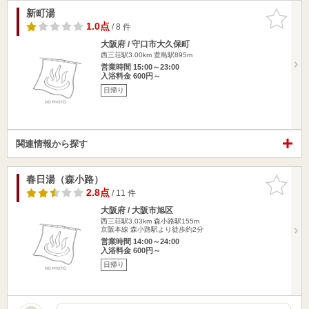
新町湯
お気に入
りに追加
1.0点
/ 8 件
大阪府 / 守口市大久保町
西三荘駅3.00km
萱島駅895m
営業時間 15:00～23:00
入浴料金 600円～
日帰り
関連情報から探す
春日湯（森小路）
お気に入
りに追加
2.8点
/ 11 件
大阪府 / 大阪市旭区
西三荘駅3.03km
森小路駅155m
京阪本線 森小路駅より徒歩約2分
営業時間 14:00～24:00
入浴料金 600円～
日帰り