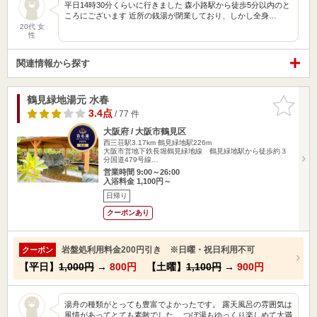
平日14時30分くらいに行きました 森小路駅から徒歩5分以内のと
ころにございます 近所の銭湯が閉業しており、しかし全身…
20代 女
性
関連情報から探す
鶴見緑地湯元 水春
お気に入
りに追加
3.4点
/ 77 件
大阪府 / 大阪市鶴見区
西三荘駅3.17km
鶴見緑地駅226m
大阪市営地下鉄長堀鶴見緑地線 鶴見緑地駅から徒歩約３
分国道479号線…
営業時間 9:00～26:00
入浴料金 1,100円～
日帰り
クーポンあり
岩盤処利用料金200円引き ※日曜・祝日利用不可
クーポン
【平日】
1,000円
→
800円
【土曜】
1,100円
→
900円
湯舟の種類がとっても豊富でよかったです。 露天風呂の雰囲気は
風情があってとても素敵でした。 つぼ湯もゆっくり楽しめて大満