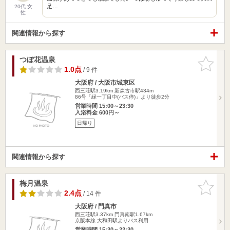
足…
20代 女
性
関連情報から探す
つぼ花温泉
お気に入
りに追加
1.0点
/ 9 件
大阪府 / 大阪市城東区
西三荘駅3.19km
新森古市駅434m
86号「緑一丁目中(バス停)」より徒歩2分
営業時間 15:00～23:30
入浴料金 600円～
日帰り
関連情報から探す
梅月温泉
お気に入
りに追加
2.4点
/ 14 件
大阪府 / 門真市
西三荘駅3.37km
門真南駅1.67km
京阪本線 大和田駅よりバス利用
営業時間 15:30～22:30