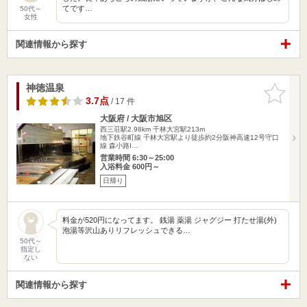
てです…
50代～
女性
関連情報から探す
神徳温泉
お気に入
りに追加
3.7点
/ 17 件
大阪府 / 大阪市旭区
西三荘駅2.98km
千林大宮駅213m
地下鉄谷町線 千林大宮駅より徒歩約2分阪神高速12号守口
線 森小路I…
営業時間 6:30～25:00
入浴料金 600円～
日帰り
料金が520円になってます。 銭湯 薬湯 ジャグジー 打たせ湯(外)
泡湯等沢山ありリフレッシュできる…
50代～
指定し
ない
関連情報から探す