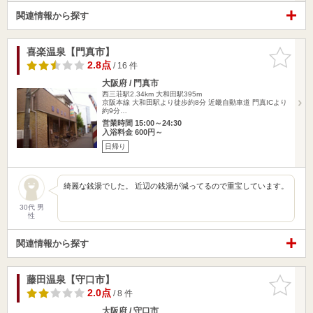
関連情報から探す
喜楽温泉【門真市】
お気に入
りに追加
2.8点
/ 16 件
大阪府 / 門真市
西三荘駅2.34km
大和田駅395m
京阪本線 大和田駅より徒歩約8分 近畿自動車道 門真ICより
約9分…
営業時間 15:00～24:30
入浴料金 600円～
日帰り
綺麗な銭湯でした。 近辺の銭湯が減ってるので重宝しています。
30代 男
性
関連情報から探す
藤田温泉【守口市】
お気に入
りに追加
2.0点
/ 8 件
大阪府 / 守口市