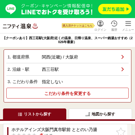
購入済チケットはこちら
ログイン
履歴
メニュー
【クーポンあり】西三荘駅(大阪府)近くの温泉、日帰り温泉、スーパー銭湯おすすめ（2
026年最新）
1. 都道府県
関西(近畿) / 大阪府
2. 沿線・駅
西三荘駅
3. こだわり条件
指定しない
こだわり条件を変更する
リストから探す
地図から探す
ホテルアインズ大阪門真市駅前 ととのい乃湯
お気に入
りに追加