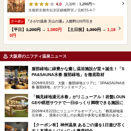
4.0
入浴料：
1,200円
〜
京都府京都市右京区嵯峨野宮ノ元町55-4-7
『さがの温泉 天山の湯』入館料120円引き
クーポン
【平日】
1,200円
→
1,080円
【土日祝】
1,300円
→
1,18
0円
大阪府のニフティ温泉ニュース
服部緑地に緑豊かな癒し温浴施設が堂々誕生！「S
PA&SAUNA水春 服部緑地」を徹底取材
2026年6月5日、大阪・服部緑地エリアに「SPA&SAUNA水
春 服部緑地」がグランドオープン。
当初の計画から約5年の時を経て誕生した本施設は、温泉・
「鶴見緑地湯元水春」がリニューアル！岩盤LOUN
サウナ・岩盤浴・フィットネス・ラウンジ・レストランなど
GEや瞑想サウナで一日ゆっくり満喫できる施設に
を融合した、これまでの“水春”のイメージをさらに進化させ
た大型ウェルネス施設です。
2026年4月22日にリニューアルオープンした「鶴見緑地湯
元水春」。源泉かけ流しのお風呂や多彩な岩盤浴があること
今回はオープン前の内覧会に参加し、館内のこだわりポイン
で人気の施設ですが、リニューアルを経てこれまで以上
トを徹底取材してきました。
に“一日中くつろげる場所”としてパワーアップしています。
サウナー注目の3種のサウナや160cmの深水風呂、没入感の
【クーポン有】神州温泉 あるごの湯を1日遊び尽く
高い岩盤浴エリア、日本最大の台数を誇る最新AIフィットネ
す！本場チムジルバンも徹底紹介