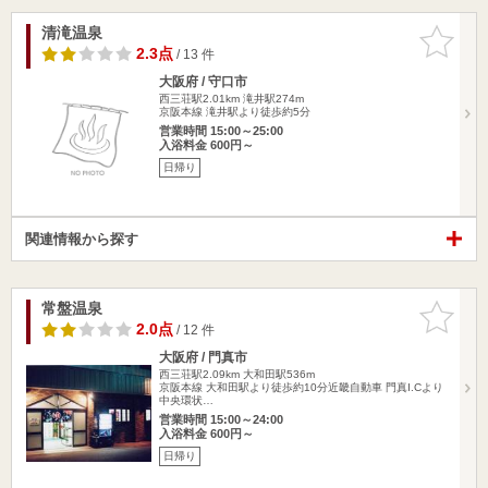
清滝温泉
お気に入
りに追加
2.3点
/ 13 件
大阪府 / 守口市
西三荘駅2.01km
滝井駅274m
京阪本線 滝井駅より徒歩約5分
営業時間 15:00～25:00
入浴料金 600円～
日帰り
関連情報から探す
常盤温泉
お気に入
りに追加
2.0点
/ 12 件
大阪府 / 門真市
西三荘駅2.09km
大和田駅536m
京阪本線 大和田駅より徒歩約10分近畿自動車 門真I.Cより
中央環状…
営業時間 15:00～24:00
入浴料金 600円～
日帰り