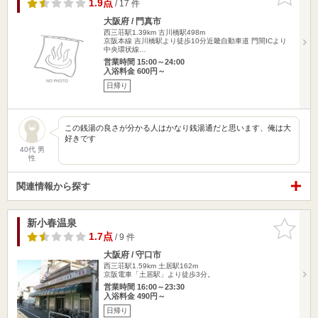
りに追加
1.9点
/ 17 件
大阪府 / 門真市
西三荘駅1.39km
古川橋駅498m
京阪本線 吉川橋駅より徒歩10分近畿自動車道 門間ICより
中央環状線…
営業時間 15:00～24:00
入浴料金 600円～
日帰り
この銭湯の良さが分かる人はかなり銭湯通だと思います、俺は大
好きです
40代 男
性
関連情報から探す
新小春温泉
お気に入
りに追加
1.7点
/ 9 件
大阪府 / 守口市
西三荘駅1.59km
土居駅162m
京阪電車「土居駅」より徒歩3分。
営業時間 16:00～23:30
入浴料金 490円～
日帰り