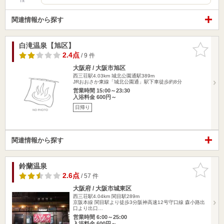
関連情報から探す
白滝温泉【旭区】
お気に入
りに追加
2.4点
/ 9 件
大阪府 / 大阪市旭区
西三荘駅4.03km
城北公園通駅389m
JRおおさか東線「城北公園通」駅下車徒歩約8分
営業時間 15:00～23:30
入浴料金 600円～
日帰り
関連情報から探す
鈴蘭温泉
お気に入
りに追加
2.6点
/ 57 件
大阪府 / 大阪市城東区
西三荘駅4.04km
関目駅289m
京阪本線 関目駅より徒歩3分阪神高速12号守口線 森小路出
口より出口…
営業時間 6:00～25:00
入浴料金 600円～