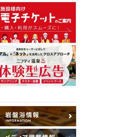
温泉・日帰り温泉・スーパー銭
広告出稿のご案内