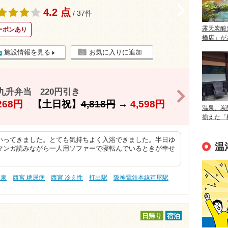
>
4.2 点
/ 37件
露天炭酸
ーポンあり
橋店」が
施設情報を見る
お気に入りに追加
九升弁当 220円引き
>
268円
【土日祝】
4,818円
→
4,598円
温泉、炭
揃えた「
いってきました。とても気持ちよく入浴できました。半日ゆ
温
マンガ読みながら一人用ソファーで寝転んでいるときが幸せ
物泉
西宮 糖尿病
西宮 冷え性
打出駅
阪神電鉄本線芦屋駅
日帰り
宿泊