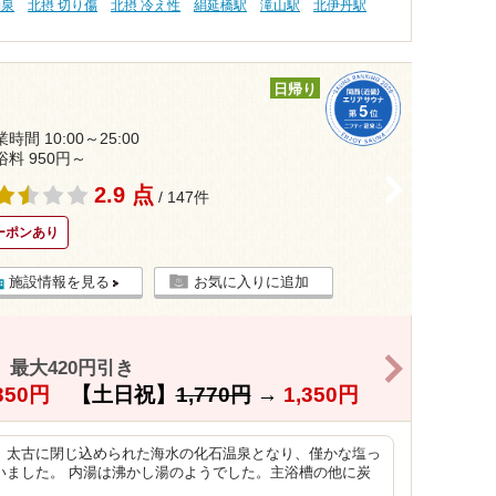
物泉
北摂 切り傷
北摂 冷え性
絹延橋駅
滝山駅
北伊丹駅
日帰り
時間 10:00～25:00
浴料 950円～
>
2.9 点
/ 147件
ーポンあり
施設情報を見る
お気に入りに追加
>
最大420円引き
350円
【土日祝】
1,770円
→
1,350円
、太古に閉じ込められた海水の化石温泉となり、僅かな塩っ
いました。 内湯は沸かし湯のようでした。主浴槽の他に炭