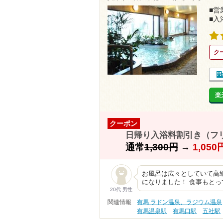
■営業
■入
ク
楽
クーポン
日帰り入浴料割引き（フ
通常
1,300円
→
1,05
お風呂は広々としていて高
になりました！ 食事もとっ
20代 男性
関連情報
有馬 ラドン温泉、ラジウム温泉
有馬温泉駅
有馬口駅
五社駅