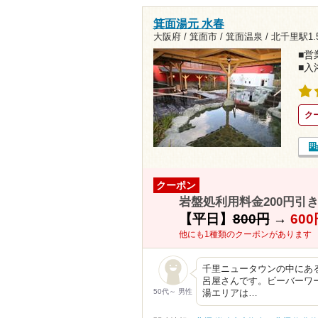
箕面湯元 水春
大阪府 / 箕面市 / 箕面温泉 /
北千里駅1.5
■営業
■入
ク
クーポン
岩盤処利用料金200円引
【平日】
800円
→
600
他にも1種類のクーポンがあります
千里ニュータウンの中にあ
呂屋さんです。ビーバーワ
50代～ 男性
湯エリアは…