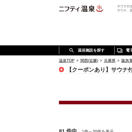
サウナ付
サウナ、
温浴施設を探す
電
温泉TOP
>
関西(近畿)
>
兵庫県
>
阪急
【クーポンあり】サウナ
81 件中
1件～30件を表示