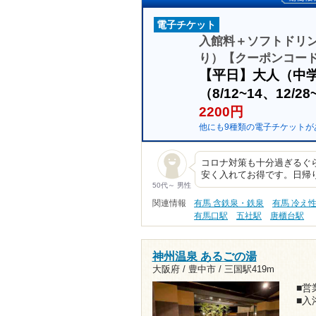
電子チケット
入館料＋ソフトドリン
り）【クーポンコード：
【平日】大人（中
（8/12~14、12
2200円
他にも9種類の電子チケットが
コロナ対策も十分過ぎるぐ
安く入れてお得です。日帰
50代～ 男性
関連情報
有馬 含鉄泉・鉄泉
有馬 冷え
有馬口駅
五社駅
唐櫃台駅
神州温泉 あるごの湯
大阪府 / 豊中市 /
三国駅419m
■営業
■入