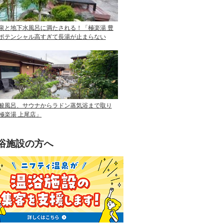
泉と地下水風呂に満たされる！「極楽湯 豊
ポテンシャル高すぎて長湯が止まらない
酸風呂、サウナからラドン蒸気浴まで取り
極楽湯 上尾店」
浴施設の方へ
ニフティ温泉を使って手軽に集