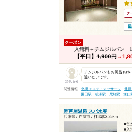
ク
クーポン
入館料＋チムジルバン 1
【平日】
1,900円
→
1,
チムジルバンもお風呂もゆ
通いたいです。
20代 女性
関連情報
北摂 エステ・マッサージ
北摂
園田駅
杭瀬駅
尼崎駅
塚口
潮芦屋温泉 スパ水春
兵庫県 / 芦屋市 /
打出駅2.25km
■営業
■入