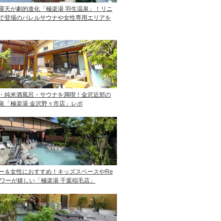
露天が劇的進化「極楽湯 羽生温泉」！リニ
で登場のバレルサウナや女性専用エリアを
・純米酒風呂・サウナを満喫！金沢近郊の
泉「極楽湯 金沢野々市店」レポ
ー＆女性におすすめ！キッズスペースやRe
ャワーが嬉しい「極楽湯 千葉稲毛店」