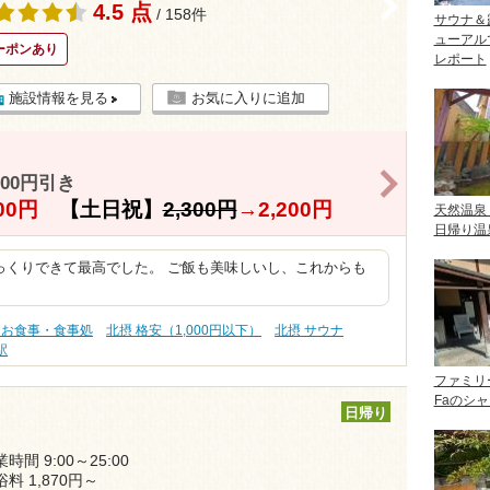
>
4.5 点
/ 158件
サウナ＆
ューアル
ーポンあり
レポート
施設情報を見る
お気に入りに追加
>
00円引き
800円
【土日祝】
2,300円
→
2,200円
天然温泉
日帰り温
っくりできて最高でした。 ご飯も美味しいし、これからも
 お食事・食事処
北摂 格安（1,000円以下）
北摂 サウナ
駅
ファミリ
Faのシ
日帰り
時間 9:00～25:00
浴料 1,870円～