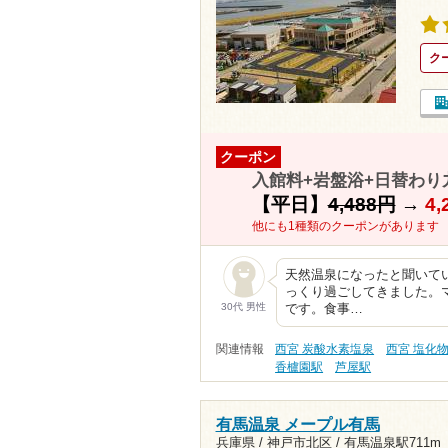
ク
クーポン
入館料+岩盤浴+日替わり
【平日】
4,488円
→
4,
他にも1種類のクーポンがあります
天然温泉になったと聞いて
っくり過ごしてきました。
30代 男性
です。食事…
関連情報
西宮 炭酸水素塩泉
西宮 塩化
香櫨園駅
芦屋駅
有馬温泉 メープル有馬
兵庫県 / 神戸市北区 /
有馬温泉駅711m