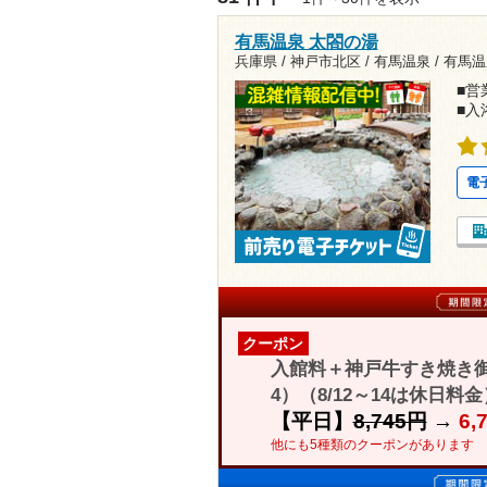
有馬温泉 太閤の湯
兵庫県 / 神戸市北区 / 有馬温泉 /
有馬温
■営業
■入
電
クーポン
入館料＋神戸牛すき焼き御
4）（8/12～14は休日料金
【平日】
8,745円
→
6,
他にも5種類のクーポンがあります