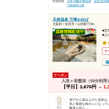
関連情報
北摂 炭酸水素塩泉
北摂 塩化
川西能勢口駅
天然温泉 万博おゆば
大阪府 / 吹田市 /
山田駅773m
■営業
■入
ク
クーポン
入浴＋岩盤浴（50分利用）
【平日】
1,670円
→
1,
地下から汲み上げた温泉は
気と複雑な味わいになって
匿名
酸泉も作ら…