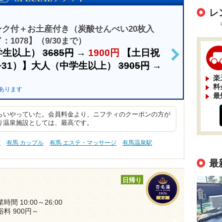
レ
ク付＋お土産付き（炭酸せんべい20枚入
1078】（9/30まで）
学生以上）
3685円
→
1900円
【土日祝
>
/28~31）】大人（中学生以上）
3905円
→
楽
料
あります
最
らいやっていた。会員料金より、ニフティのクーポンの方が
り温泉施設としては、最高です。
性
有馬 カップル
有馬 エステ・マッサージ
有馬温泉駅
最
日帰り
時間 10:00～26:00
浴料 900円～