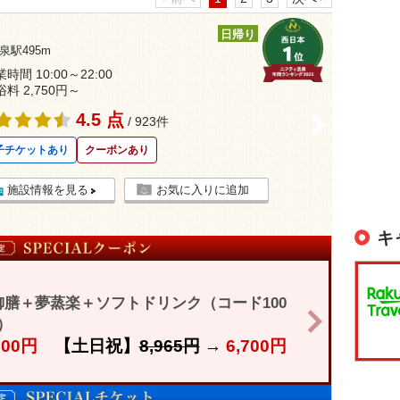
日帰り
泉駅495m
時間 10:00～22:00
浴料 2,750円～
4.5 点
>
/ 923件
子チケットあり
クーポンあり
施設情報を見る
お気に入りに追加
キ
膳＋夢蒸楽＋ソフトドリンク（コード100
>
）
700円
【土日祝】
8,965円
→
6,700円