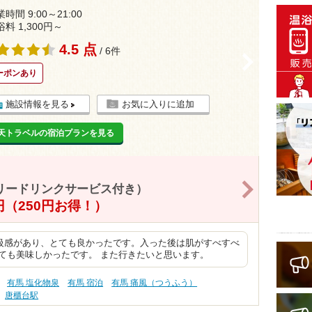
時間 9:00～21:00
浴料 1,300円～
4.5 点
/ 6件
>
ーポンあり
施設情報を見る
お気に入りに追加
天トラベルの宿泊プランを見る
>
リードリンクサービス付き）
0円（250円お得！）
級感があり、とても良かったです。入った後は肌がすべすべ
ても美味しかったです。 また行きたいと思います。
有馬 塩化物泉
有馬 宿泊
有馬 痛風（つうふう）
唐櫃台駅