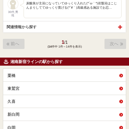
炭酸泉が主浴になっていてゆっくり入れた(*´ω｀*)岩盤浴はこじ
んまりしててゆっくり寛げる(*´∀｀)高級感ある施設でお忍…
30代 男
性
関連情報から探す
1
/
1
前へ
次へ
(
14
件中 1件～14件を表示)
湘南新宿ラインの駅から探す
栗橋
東鷲宮
久喜
新白岡
白岡