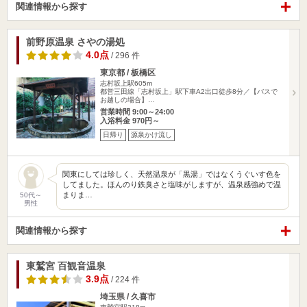
関連情報から探す
前野原温泉 さやの湯処
4.0点
/ 296 件
東京都 / 板橋区
志村坂上駅605m
都営三田線「志村坂上」駅下車A2出口徒歩8分／【バスで
お越しの場合】…
営業時間 9:00～24:00
入浴料金 970円～
日帰り
源泉かけ流し
関東にしては珍しく、天然温泉が「黒湯」ではなくうぐいす色を
してました。ほんのり鉄臭さと塩味がしますが、温泉感強めで温
まりま…
50代～
男性
関連情報から探す
東鷲宮 百観音温泉
3.9点
/ 224 件
埼玉県 / 久喜市