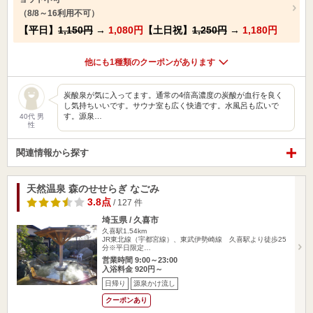
（8/8～16利用不可）
【平日】
1,150円
→
1,080円
【土日祝】
1,250円
→
1,180円
他にも1種類のクーポンがあります
炭酸泉が気に入ってます。通常の4倍高濃度の炭酸が血行を良く
し気持ちいいです。サウナ室も広く快適です。水風呂も広いで
す。源泉…
40代 男
性
関連情報から探す
天然温泉 森のせせらぎ なごみ
3.8点
/ 127 件
埼玉県 / 久喜市
久喜駅1.54km
JR東北線（宇都宮線）、東武伊勢崎線 久喜駅より徒歩25
分※平日限定…
営業時間 9:00～23:00
入浴料金 920円～
日帰り
源泉かけ流し
クーポンあり