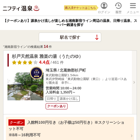
購入済チケットはこちら
ログイン
履歴
メニュー
【クーポンあり】源泉かけ流しが楽しめる湘南新宿ライン周辺の温泉、日帰り温泉、ス
ーパー銭湯を探す
駅名で探す
14
"湘南新宿ライン"の検索結果
件
杉戸天然温泉 雅楽の湯（うたのゆ）
4.4点
/ 461 件
埼玉県 / 北葛飾郡杉戸町
東武動物公園駅1.54km
東武伊勢崎線「東武動物公園駅（東口）」より送迎バスあ
り圏央道 幸手I…
営業時間 10:00～24:00
入浴料金 1,350円～
日帰り
源泉かけ流し
クーポンあり
入館料100円引き（お子様は50円引き）※スクリーンショ
クーポン
ット不可
※8/8～16利用不可