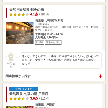
天然戸田温泉 彩香の湯
4.1点
/ 187 件
埼玉県 / 戸田市氷川町
戸田駅946m
都営三田線高島平駅より無料送迎バスで約１５分、JR埼京
線戸田公園より…
営業時間 10:00～24:00
入浴料金 1,100円～
日帰り
源泉かけ流し
寒くなってきたので、仕事帰りに温泉で温まりたいと思い行って
きました。女性一人でも気兼ねなく利用する事が出来る施設でし
たので…
20代 女
性
関連情報から探す
今空いています
天然温泉 七福の湯 戸田店
3.6点
/ 111 件
埼玉県 / 戸田市