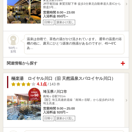
東鷲宮駅318m
JR宇都宮線 東鷲宮駅下車 徒歩3分東北自動車道久喜ICから
県道3号…
営業時間 8:00～23:00
入浴料金 850円～
日帰り
源泉かけ流し
温泉は自噴で、茶色の湯がかけ流されています。 通常の温度の浴
槽の他に、露天にひとつ源泉の熱湯があるのですが、45〜6℃
あ…
50代～
女性
関連情報から探す
極楽湯 ロイヤル川口（旧 天然温泉スパロイヤル川口）
4.1点
/ 143 件
埼玉県 / 川口市
南鳩ヶ谷駅701m
【駅】埼玉高速鉄道線「南鳩ヶ谷駅」から徒歩約15分
埼玉高速…
営業時間 9:00～25:00
入浴料金 920円～
日帰り
源泉かけ流し