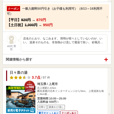
一般入館料50円引き（お子様も利用可）（8/13～16利用不
クーポン
可）
【平日】
920円
→
870円
【土日祝】
1,000円
→
950円
店名のとおり、なごみます。 照明が煌々としていないのが、い
い。 温泉そのものも、非加熱かけ流しで適温で良い。 砂風呂…
40代 男
性
関連情報から探す
日々喜の湯
3.7点
/ 97 件
埼玉県 / 上尾市
北上尾駅2.22km
圏央道桶川北本インターチェンジから5km。 上尾道路を南
に4km進…
営業時間 10:00～25:00
入浴料金 930円～
日帰り
源泉かけ流し
電子チケットあり
クーポンあり