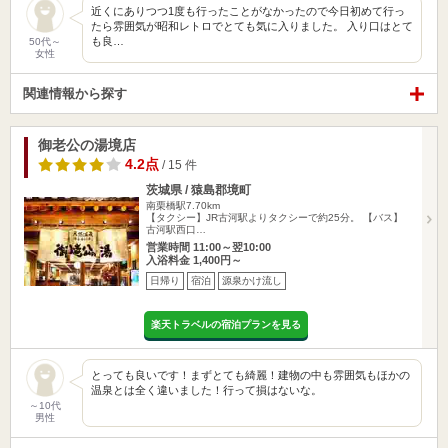
近くにありつつ1度も行ったことがなかったので今日初めて行っ
たら雰囲気が昭和レトロでとても気に入りました。 入り口はとて
も良…
50代～
女性
関連情報から探す
御老公の湯境店
4.2点
/ 15 件
茨城県 / 猿島郡境町
南栗橋駅7.70km
【タクシー】JR古河駅よりタクシーで約25分。 【バス】
古河駅西口…
営業時間 11:00～翌10:00
入浴料金 1,400円～
日帰り
宿泊
源泉かけ流し
楽天トラベルの宿泊プランを見る
とっても良いです！まずとても綺麗！建物の中も雰囲気もほかの
温泉とは全く違いました！行って損はないな。
～10代
男性