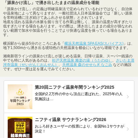
「源泉かけ流し」で湧き出したままの温泉成分を堪能
「源泉かけ流し」の定義は明確温泉法で定められているわけではなく、自治体
や温泉地によって異なりますが、一般社団法人日本温泉協会では「新しい源泉
を常時浴槽に注ぎ続けてあふれさせる状態」とされています。
地底を流れる温泉の水脈を掘り当てる作業は難しく、源泉の温度が高すぎたり
低すぎたりする場合もあります。その際は、湧き出したままの成分が損なわれ
ない範囲で加水や加温を行うことでより快適な温度を保っている場合もありま
す。
横浜駅から徒歩5分のところにある「
横浜天然温泉 SPA EAS(スパイアス)
」は、
地下1,500mから湧き出る琥珀色の天然温泉を都会にいながら堪能できます。
湘南新宿ラインの源泉かけ流しが楽しめる温泉、日帰り温泉、スーパー銭湯の
中でも特に人気があるのは、
杉戸天然温泉 雅楽の湯（うたのゆ）
、
さいたま清
河寺温泉（せいがんじおんせん）
、
天然温泉 森のせせらぎ なごみ
などの施設
です。ぜひ一度は足を運んでみてください。
第20回ニフティ温泉年間ランキング2025
全国約2.2万件の中から頂点に選ばれた、2025年の人
気施設は…
ニフティ温泉 サウナランキング2026
おふろ好きユーザーの投票により、全国No.1サウナが
決定！