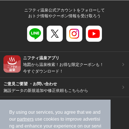
ニフティ温泉公式アカウントをフォローして
おトク情報やクーポン情報を受け取ろう
ニフティ温泉アプリ
地図から温泉検索！お得な限定クーポンも！
今すぐダウンロード！
ご意見ご要望 ・お問い合わせ
施設データの新規追加や修正依頼もこちらから
スマートフォン
/
PC
加盟店募集（資料請求）
広告出稿のご案内
By using our services, you agree that we and
our
partners
use cookies to improve advertisi
利用規約
ライフスタイルMEMBERS+規約
ng and enhance your experience on our servi
特定商取引法に基づく表記
ヘルプ
採用情報