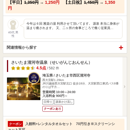
【平日】
1,350円
→
1,250円
【土日祝】
1,450円
→
1,350
円
今年は６回 雅楽の湯 利用させて頂いてます。 源泉 本当に身体が
温まり癒されます。 又、二ヶ所の食事どころで働く従業員…
40代 男
性
関連情報から探す
さいたま清河寺温泉（せいがんじおんせん）
4.5点
/ 582 件
埼玉県 / さいたま市西区清河寺
西大宮駅1.29km
JR川越線西大宮駅北口 徒歩18分、大宮駅西口東武バス8番
のりば平方…
営業時間 10:00～24:00
入浴料金 900円～
日帰り
源泉かけ流し
クーポンあり
入館料+レンタルタオルセット 70円引き※スクリーンシ
クーポン
ョット不可