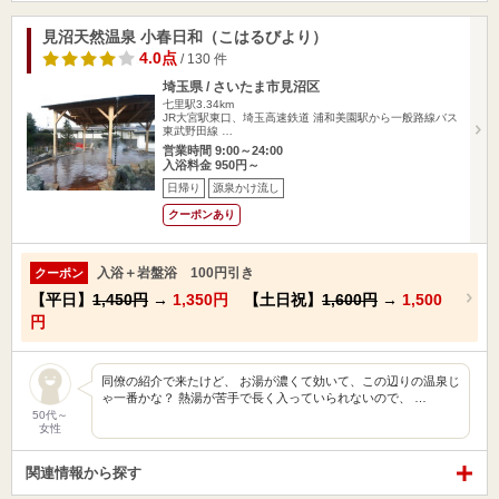
見沼天然温泉 小春日和（こはるびより）
4.0点
/ 130 件
埼玉県 / さいたま市見沼区
七里駅3.34km
JR大宮駅東口、埼玉高速鉄道 浦和美園駅から一般路線バス
東武野田線 …
営業時間 9:00～24:00
入浴料金 950円～
日帰り
源泉かけ流し
クーポンあり
入浴＋岩盤浴 100円引き
クーポン
【平日】
1,450円
→
1,350円
【土日祝】
1,600円
→
1,500
円
同僚の紹介で来たけど、 お湯が濃くて効いて、この辺りの温泉じ
ゃ一番かな？ 熱湯が苦手で長く入っていられないので、 …
50代～
女性
関連情報から探す