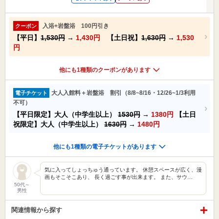
入浴+岩盤浴 100円引き
クーポン
【平日】
1,530円
→
1,430円
【土日祝】
1,630円
→
1,530
円
他にも1種類のクーポンがあります
大人入館料＋岩盤浴 割引（8/8~8/16・12/26~1/3利用
電子チケット
不可）
【平日限定】大人（中学生以上）
1530円
→
1380円
【土日
祝限定】大人（中学生以上）
1630円
→
1480円
他にも1種類の電子チケットがあります
気に入ってしょっちゅう通っています。 休憩スペースが広く、漫
画もそこそこあり、 長く過ごす事が出来ます。 また、サウ…
50代～
男性
関連情報から探す