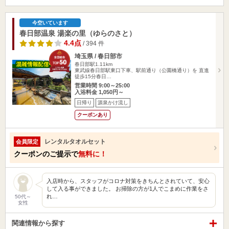
今空いています
春日部温泉 湯楽の里（ゆらのさと）
4.4点
/ 394 件
埼玉県 / 春日部市
春日部駅1.11km
東武線春日部駅東口下車、駅前通り（公園橋通り）を 直進
徒歩15分春日…
営業時間 9:00～25:00
入浴料金 1,050円～
日帰り
源泉かけ流し
クーポンあり
レンタルタオルセット
会員限定
クーポンのご提示で
無料に！
入店時から、スタッフがコロナ対策をきちんとされていて、安心
して入る事ができました。 お掃除の方が1人でこまめに作業をさ
れ…
50代～
女性
関連情報から探す