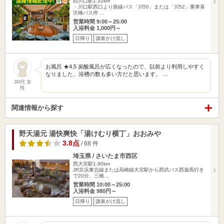
西川口駅1.32km
・川口駅西口より路線バス「川50」または「川52」乗車喜
沢橋バス停 …
営業時間 9:00～25:00
入浴料金 1,000円～
日帰り
源泉かけ流し
お風呂 ★4.5 炭酸風呂が広くなったので、以前より利用しやすく
なりました。浴槽の数も多い方だと思います。 …
30代 女
性
関連情報から探す
野天湯元 湯快爽快「湯けむり横丁」おおみや
3.8点
/ 68 件
埼玉県 / さいたま市西区
西大宮駅1.90km
JR京浜東北線または高崎線大宮駅から西武バス西遊馬行き
で20分、三橋…
営業時間 10:00～25:00
入浴料金 980円～
日帰り
源泉かけ流し