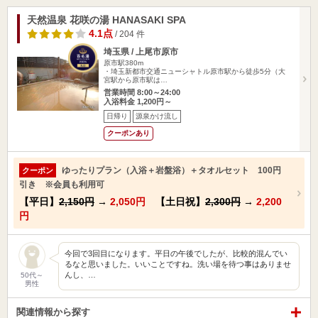
天然温泉 花咲の湯 HANASAKI SPA
4.1点
/ 204 件
埼玉県 / 上尾市原市
原市駅380m
・埼玉新都市交通ニューシャトル原市駅から徒歩5分（大
宮駅から原市駅は…
営業時間 8:00～24:00
入浴料金 1,200円～
日帰り
源泉かけ流し
クーポンあり
ゆったりプラン（入浴＋岩盤浴）＋タオルセット 100円
クーポン
引き ※会員も利用可
【平日】
2,150円
→
2,050円
【土日祝】
2,300円
→
2,200
円
今回で3回目になります。平日の午後でしたが、比較的混んでい
るなと思いました。いいことですね。洗い場を待つ事はありませ
んし、…
50代～
男性
関連情報から探す