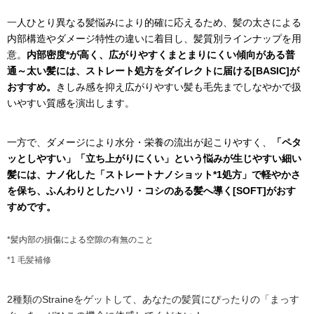
一
人ひとり異なる髪悩みにより的確に応えるため、髪の太さによる
内部構造やダメージ特性の違いに着目し、髪質別ラインナップを用
意。
内部密度*が高く、広がりやすくまとまりにくい傾向がある普
通～太い髪には、ストレート処方をダイレクトに届ける[BASIC]が
おすすめ。
きしみ感を抑え広がりやすい髪も毛先までしなやかで扱
いやすい質感を演出します。
一方で、ダメージにより水分・栄養の流出が起こりやすく、
「ペタ
ッとしやすい」「立ち上がりにくい」という悩みが生じやすい細い
髪には、ナノ化した「ストレートナノショット*1処方」で軽やかさ
を保ち、ふんわりとしたハリ・コシのある髪へ導く[SOFT]がおす
すめです。
*髪内部の損傷による空隙の有無のこと
*1 毛髪補修
2種類のStraineをゲットして、
あなたの髪質にぴったりの「まっす