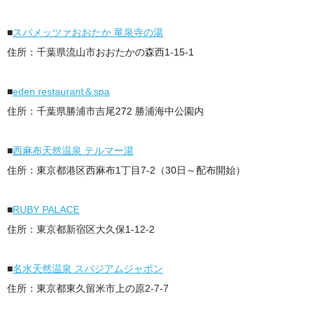
■
スパメッツァおおたか 竜泉寺の湯
住所：千葉県流山市おおたかの森西1-15-1
■
eden restaurant＆spa
住所：千葉県勝浦市吉尾272 勝浦海中公園内
■
西麻布天然温泉 テルマー湯
住所：東京都港区西麻布1丁目7-2（30日～配布開始）
■
RUBY PALACE
住所：東京都新宿区大久保1-12-2
■
名水天然温泉 スパジアムジャポン
住所：東京都東久留米市上の原2-7-7