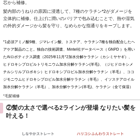
芯から補修。
髪内部のうねりの原因に浸透して、7種のケラチン
*2
がダメージを
立体的に補修。仕上げに潤いのバリアで包み込むことで、
熱や湿気
の外的ダメージから髪を守り
、なめらかな指通りをキープします。
*1必須アミノ酸9種、ジマレイン酸、トステア、ケラチン7種を独自配合したヘ
アケア製品のこと。独自の技術調査、Mintel社データベース（ GNPD ）を用い
たAiロボティクス調査（2025年11月*2加水分解ケラチン（カシミヤヤギ）、
ヒドロキシプロピルトリモニウム加水分解ケラチン(羊毛)、（ジヒドロキシメ
チルシリルプロポキシ）ヒドロキシプロピル加水分解ケラチン（羊毛）、ココ
ジモニウムヒドロキシプロピル加水分解ケラチン（羊毛）、イソステアロイル
加水分解ケラチン（羊毛）、加水分解ケラチン(羊毛)、ケラチン（全て保湿）
*毛髪補修
②髪の太さで選べる2ラインが登場 なりたい髪を
叶える！