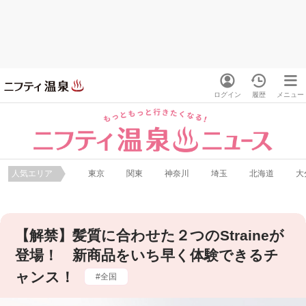
ログイン
履歴
メニュー
人気エリア
東京
関東
神奈川
埼玉
北海道
大
【解禁】髪質に合わせた２つのStraineが
登場！ 新商品をいち早く体験できるチ
ャンス！
全国