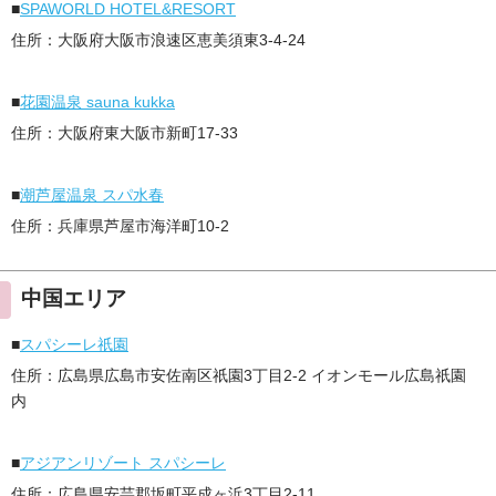
■
SPAWORLD HOTEL&RESORT
住所：大阪府大阪市浪速区恵美須東3-4-24
■
花園温泉 sauna kukka
住所：大阪府東大阪市新町17-33
■
潮芦屋温泉 スパ水春
住所：兵庫県芦屋市海洋町10-2
中国エリア
■
スパシーレ祇園
住所：広島県広島市安佐南区祇園3丁目2-2 イオンモール広島祇園
内
■
アジアンリゾート スパシーレ
住所：広島県安芸郡坂町平成ヶ浜3丁目2-11