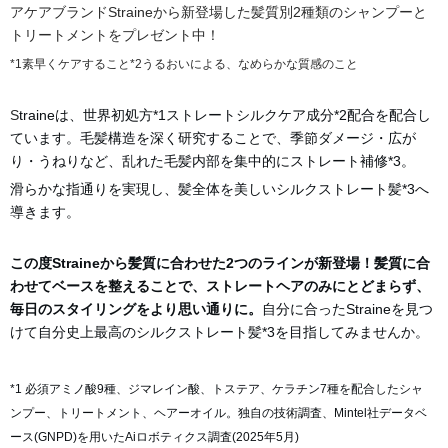
アケアブランドStraineから新登場した髪質別2種類のシャンプーと
トリートメントをプレゼント中！
*1素早くケアすること*2うるおいによる、なめらかな質感のこと
S
traineは、世界初処方*1ストレートシルクケア成分*2配合を配合し
ています。毛髪構造を深く研究することで、季節ダメージ・広が
り・うねりなど、乱れた毛髪内部を集中的にストレート補修*3。
滑らかな指通りを実現し、髪全体を美しいシルクストレート髪*3へ
導きます。
この度Straineから髪質に合わせた2つのラインが新登場！髪質に合
わせてベースを整えることで、ストレートヘアのみにとどまらず、
毎日のスタイリングをより思い通りに。
自分に合ったStraineを見つ
けて自分史上最高のシルクストレート髪*3を目指してみませんか。
*1 必須アミノ酸9種、ジマレイン酸、トステア、ケラチン7種を配合したシャ
ンプー、トリートメント、ヘアーオイル。独自の技術調査、Mintel社データベ
ース(GNPD)を用いたAiロボティクス調査(2025年5月)