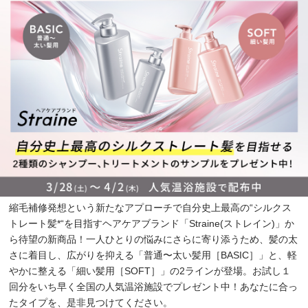
縮毛補修発想という新たなアプローチで自分史上最高の“シルクス
トレート髪*“を目指すヘアケアブランド「Straine(ストレイン)」か
ら待望の新商品！一人ひとりの悩みにさらに寄り添うため、髪の太
さに着目し、広がりを抑える「普通〜太い髪用［BASIC］」と、軽
やかに整える「細い髪用［SOFT］」の2ラインが登場。お試し１
回分をいち早く全国の人気温浴施設でプレゼント中！あなたに合っ
たタイプを、是非見つけてください。