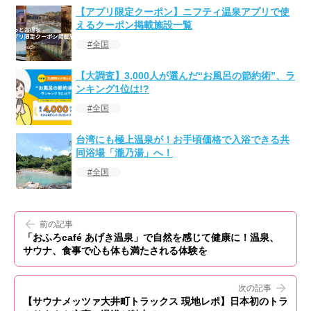
【アプリ限定クーポン】ニフティ温泉アプリで使
えるクーポン掲載施設一覧
全国
【大調査】3,000人が選んだ“お風呂の節約術”、ラ
ンキング1位は!?
全国
台湾にも極上温泉が！お手頃価格で入浴できる共
同浴場「瀧乃湯」へ！
全国
前の記事
「おふろcafé あげき温泉」で自然を感じて健康に！温泉、
サウナ、食事で心も体も満たされる体験を
次の記事
【サウナメッツァ大井町トラックス 現地レポ】日本初のトラ