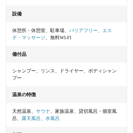
設備
休憩所・休憩室
、
駐車場
、
バリアフリー
、
エス
テ・マッサージ
、
無料WI-FI
備付品
シャンプー
、
リンス
、
ドライヤー
、
ボディシャン
プー
温泉の特徴
天然温泉
、
サウナ
、
家族温泉
、
貸切風呂・個室風
呂
、
露天風呂
、
水風呂