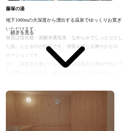
藤塚の湯
地下1000mの大深度から湧出する温泉でゆっくりお寛ぎ
いただけます。
続きを見る
泉質は塩化物・炭酸水素塩泉「なめらかでしっとりとし
た肌」になるのが特長です。潮風を感じる爽やかなロ
ケーションです。
また、浴室用の車イスも備えた貸切風呂は事前予約にて
ご利用いただけます。湯上りはライブラリーカフェで
ゆったりとお過ごしください。
PRIVATE BATH＜貸切風呂>
車イスを使用しているお客様や、ご家族でのご利用希望
されるお客様にお使いいただけます。
特に車イスを使用されているお客様がご利用しやすいよ