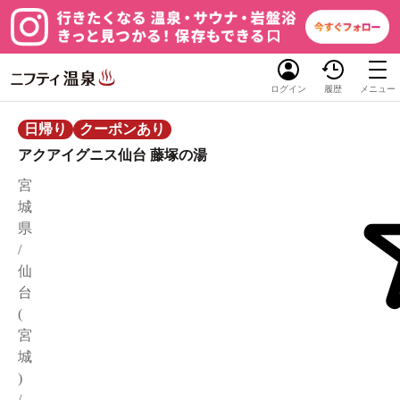
ログイン
履歴
メニュー
日帰り
クーポンあり
アクアイグニス仙台 藤塚の湯
宮
城
県
/
仙
台
(
宮
城
)
/