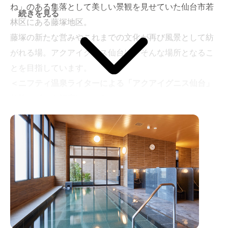
ね」のある集落として美しい景観を見せていた仙台市若
続きを見る
林区にある藤塚地区。
藤塚の新たな営みやこれまでの文化が再び風景として紡
がれる場。アクアイグニス仙台は、そんな場所となるこ
とを目指しています。
＜ニフティ温泉ライターによる「アクアイグニス仙台」
体験レポート記事はこちら＞
かつての藤塚にもう一度にぎわいを！温泉とサウナと美
食の「アクアイグニス仙台」体験レポート