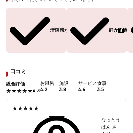
投票ありがとうございます
投票ありがとうございます
3
清潔感がある
静かに過ご
口コミ
お風呂
施設
サービス
食事
総合評価
4.2
3.8
4.4
3.5
4.3
★
★
★
★
★
★
★
★
★
★
なっとう
ぱん
さ