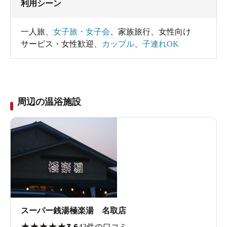
利用シーン
一人旅
、
女子旅・女子会
、
家族旅行
、
女性向け
サービス・女性歓迎
、
カップル
、
子連れOK
周辺の温浴施設
スーパー銭湯極楽湯 名取店
★
★
★
★
★
3.6
43件の口コミ