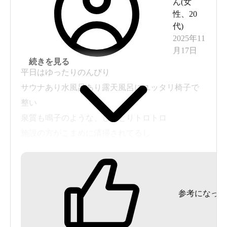
ん(
女
性
、
20
代
)
2025年11
月17日
続きを見る
平日はゆったりのんびり
サウナあり水風呂あり露天風呂にユッタリ椅子で
整い
泉質も鳴子のような、しっとりトロトロ
施設の方がこまめに清掃されてるし
お風呂上がりにレモンミントのデトックスウォー
ターもサービスであったり
昔懐かしい絵本もあったり
参考になった
大好きな施設です