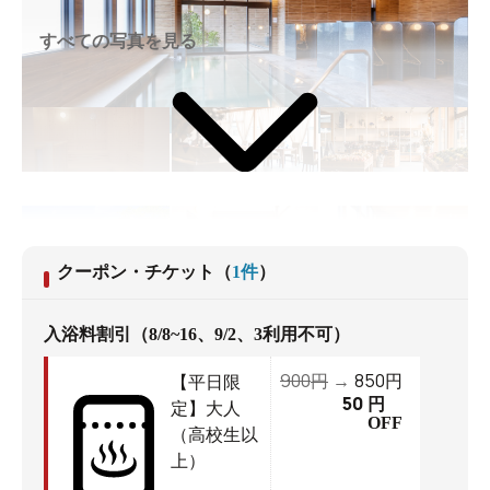
すべての写真を見る
クーポン・チケット
（
1
件
）
入浴料割引（8/8~16、9/2、3利用不可）
900
850
円
→
円
【平日限
50
円
定】大人
OFF
（高校生以
上）