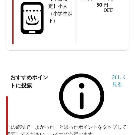
50
円
定】小人
OFF
（小学生以
下）
おすすめポイン
詳しく
見る
トに投票
この施設で「よかった」と思ったポイントをタップして
投票してください。いくつでも選べます。