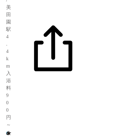
美
田
園
駅
4
.
4
k
m
入
浴
料
9
0
0
円
～
★
4
6