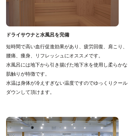
うに、脱衣スペースが広々なのはもちろん、浴室内への
手すりの設置、浴室用の車イスもございます。
・前日までの事前予約制（お電話：022ｰ355ｰ4030）
＜利用可能時間＞
ドライサウナと水風呂を完備
11:00～・14:00～・17:00～
短時間で高い血行促進効果があり、疲労回復、肩こり、
腰痛、痩身、リフレッシュにオススメです。
水風呂には地下から引き揚げた地下水を使用し柔らかな
肌触りが特徴です。
水温は身体が冷えすぎない温度ですのでゆっくりクール
ダウンして頂けます。