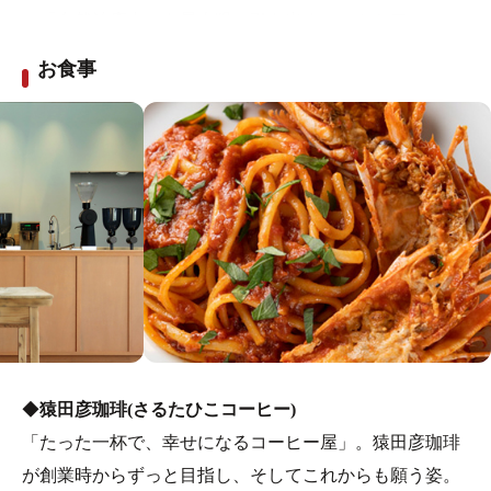
・「自然治癒力」を最大限に引き出すフットケア
足裏にあるツボ(反射区)を 刺激することで血行を促進
お食事
させ、 疲れた体の機能回復をはかります。
※毎週木曜日定休日
◆
猿田彦珈琲(さるたひこコーヒー)
「たった一杯で、幸せになるコーヒー屋」。猿田彦珈琲
が創業時からずっと目指し、そしてこれからも願う姿。