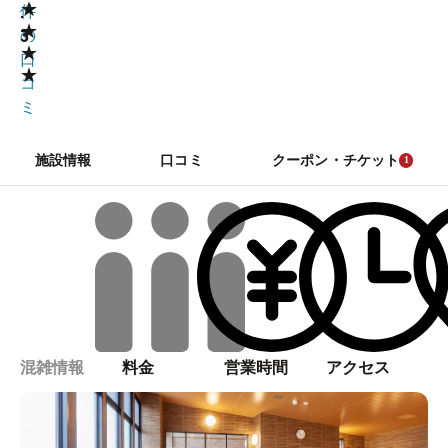
★
.
件
★
3
の
★
口
★
コ
ミ
施設情報
口コミ
クーポン・チケット
1
混雑情報
料金
営業時間
アクセス