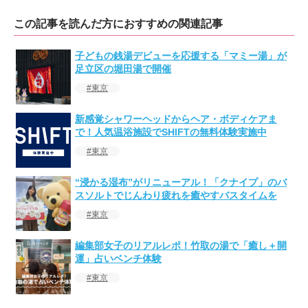
この記事を読んだ方におすすめの関連記事
子どもの銭湯デビューを応援する「マミー湯」が
足立区の堀田湯で開催
東京
新感覚シャワーヘッドからヘア・ボディケアま
で！人気温浴施設でSHIFTの無料体験実施中
東京
“浸かる湿布”がリニューアル！「クナイプ」のバ
スソルトでじんわり疲れを癒やすバスタイムを
東京
編集部女子のリアルレポ！竹取の湯で「癒し＋開
運」占いベンチ体験
東京