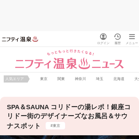
ログイン
履歴
メニュー
人気エリア
東京
関東
神奈川
埼玉
北海道
大
SPA＆SAUNA コリドーの湯レポ！銀座コ
リドー街のデザイナーズなお風呂＆サウ
ナスポット
東京