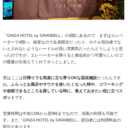
「GINZA HOTEL by GRANBELL」の4階にあるので、まずはエレベ
ーターで4階へ。銀座なので会員限定だったり、ホテル宿泊者でな
いと入れないようなハードルが高い雰囲気だったらどうしようと思
ったのですが、エレベーターを降りると都会的かつ可愛らしいロゴ
の暖簾が出迎えてくれてホッとしました。
実はここは
日帰りでも気楽に立ち寄りOKな温浴施設
だったんです
ね。
ふらっとお風呂やサウナを使いたくなった時や、コワーキング
や仮眠できるところを探している時に、覚えておきたい役に立つス
ポット
です。
営業時間は午前11時から翌9時までなので、深夜の利用も可能で
す。また「GINZA HOTEL by GRANBELL」宿泊者には利用料金の
割引があります。