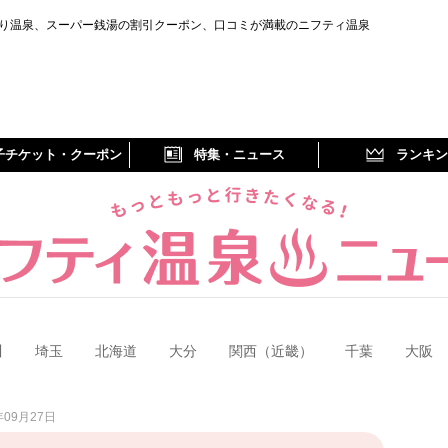
り温泉、スーパー銭湯の割引クーポン、口コミが満載のニフティ温泉
子チケット・クーポン
特集・ニュース
ランキン
川
埼玉
北海道
大分
関西（近畿）
千葉
大阪
09月27日