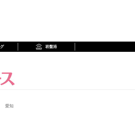
グ
岩盤浴
愛知