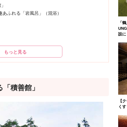
館」
趣あふれる「岩風呂」（混浴）
「鶴
UN
設に
もっと見る
る「積善館」
【ク
くす