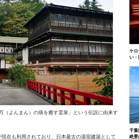
ケロ
い・
万（よんまん）の病を癒す霊泉」という伝説に由来す
千葉
絶景
が現在も利用されており、日本最古の湯宿建築として