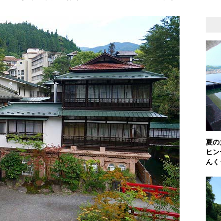
夏の
ヒン
んく