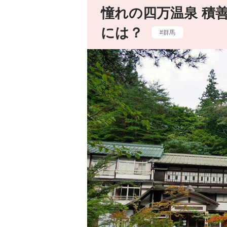
憧れの四万温泉 積
には？
群馬