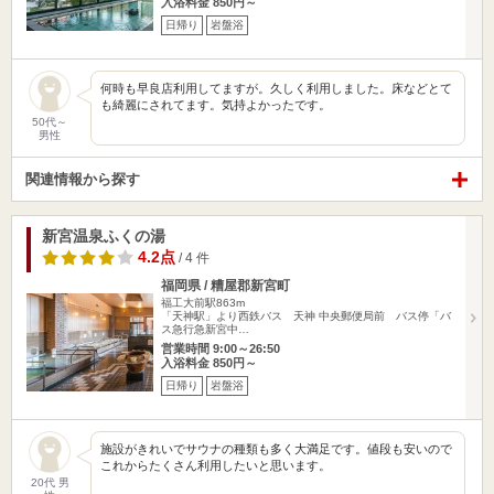
入浴料金 850円～
日帰り
岩盤浴
何時も早良店利用してますが。久しく利用しました。床などとて
も綺麗にされてます。気持よかったです。
50代～
男性
関連情報から探す
新宮温泉ふくの湯
4.2点
/ 4 件
福岡県 / 糟屋郡新宮町
福工大前駅863m
「天神駅」より西鉄バス 天神 中央郵便局前 バス停「バ
ス急行急新宮中…
営業時間 9:00～26:50
入浴料金 850円～
日帰り
岩盤浴
施設がきれいでサウナの種類も多く大満足です。値段も安いので
これからたくさん利用したいと思います。
20代 男