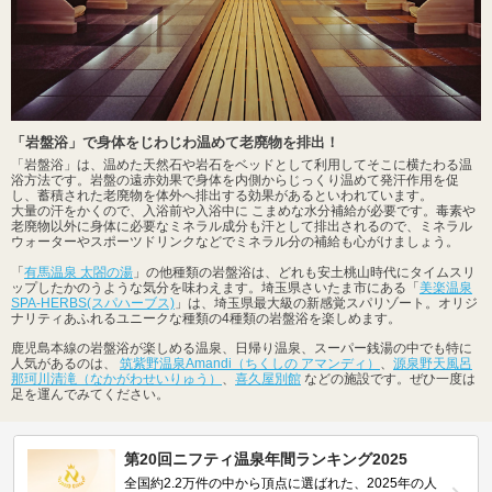
「岩盤浴」で身体をじわじわ温めて老廃物を排出！
「岩盤浴」は、温めた天然石や岩石をベッドとして利用してそこに横たわる温
浴方法です。岩盤の遠赤効果で身体を内側からじっくり温めて発汗作用を促
し、蓄積された老廃物を体外へ排出する効果があるといわれています。
大量の汗をかくので、入浴前や入浴中に こまめな水分補給が必要です。毒素や
老廃物以外に身体に必要なミネラル成分も汗として排出されるので、ミネラル
ウォーターやスポーツドリンクなどでミネラル分の補給も心がけましょう。
「
有馬温泉 太閤の湯
」の他種類の岩盤浴は、どれも安土桃山時代にタイムスリ
ップしたかのうような気分を味わえます。埼玉県さいたま市にある「
美楽温泉
SPA-HERBS(スパハーブス)
」は、埼玉県最大級の新感覚スパリゾート。オリジ
ナリティあふれるユニークな種類の4種類の岩盤浴を楽しめます。
鹿児島本線の岩盤浴が楽しめる温泉、日帰り温泉、スーパー銭湯の中でも特に
人気があるのは、
筑紫野温泉Amandi（ちくしの アマンディ）
、
源泉野天風呂
那珂川清滝（なかがわせいりゅう）
、
喜久屋別館
などの施設です。ぜひ一度は
足を運んでみてください。
第20回ニフティ温泉年間ランキング2025
全国約2.2万件の中から頂点に選ばれた、2025年の人