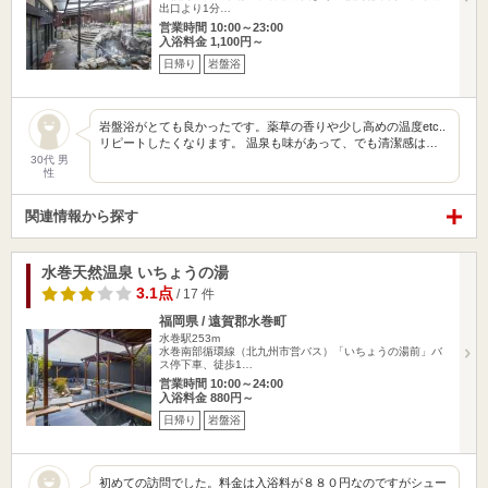
出口より1分…
営業時間 10:00～23:00
入浴料金 1,100円～
日帰り
岩盤浴
岩盤浴がとても良かったです。薬草の香りや少し高めの温度etc..
リピートしたくなります。 温泉も味があって、でも清潔感は…
30代 男
性
関連情報から探す
水巻天然温泉 いちょうの湯
3.1点
/ 17 件
福岡県 / 遠賀郡水巻町
水巻駅253m
水巻南部循環線（北九州市営バス）「いちょうの湯前」バ
ス停下車、徒歩1…
営業時間 10:00～24:00
入浴料金 880円～
日帰り
岩盤浴
初めての訪問でした。料金は入浴料が８８０円なのですがシュー