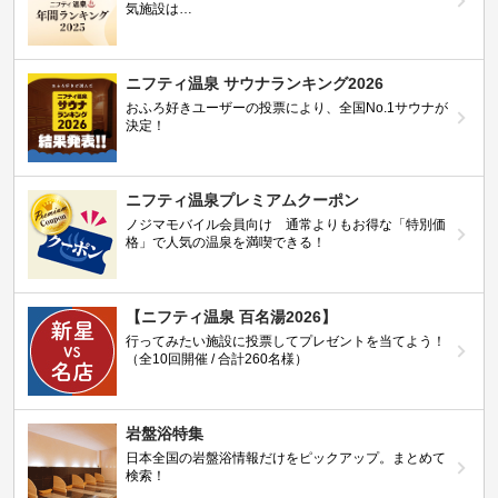
気施設は…
ニフティ温泉 サウナランキング2026
おふろ好きユーザーの投票により、全国No.1サウナが
決定！
ニフティ温泉プレミアムクーポン
ノジマモバイル会員向け 通常よりもお得な「特別価
格」で人気の温泉を満喫できる！
【ニフティ温泉 百名湯2026】
行ってみたい施設に投票してプレゼントを当てよう！
（全10回開催 / 合計260名様）
岩盤浴特集
日本全国の岩盤浴情報だけをピックアップ。まとめて
検索！