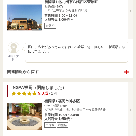
福岡県 / 北九州市八幡西区菅原町
西黒崎駅497m
ＪＲ「黒崎駅」から徒歩約10分
営業時間 9:00～22:00
入浴料金 2,000円～
岩盤浴
駅に、温泉があったんですね！小倉駅では、楽しい！ 折尾駅に移
転してほしい。
40代 女
性
関連情報から探す
INSPA福岡（閉館しました）
5.0点
/ 1 件
福岡県 / 福岡市博多区
中洲川端駅128m
地下鉄「中洲川端」駅4番出口から徒歩約1分
営業時間 10:00～23:00
入浴料金 1,650円～
日帰り
岩盤浴