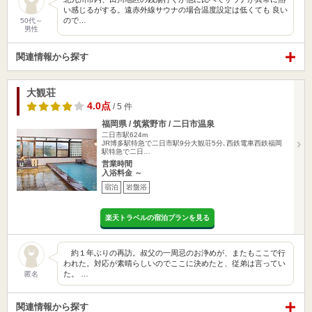
い感じるがする。遠赤外線サウナの場合温度設定は低くても 良い
ので…
50代～
男性
関連情報から探す
大観荘
4.0点
/ 5 件
福岡県 / 筑紫野市 / 二日市温泉
二日市駅624m
JR博多駅特急で二日市駅9分大観荘5分､西鉄電車西鉄福岡
駅特急で二日…
営業時間
入浴料金 ～
宿泊
岩盤浴
楽天トラベルの宿泊プランを見る
約１年ぶりの再訪。叔父の一周忌のお浄めが、またもここで行
われた。対応が素晴らしいのでここに決めたと、従弟は言ってい
た。 …
匿名
関連情報から探す