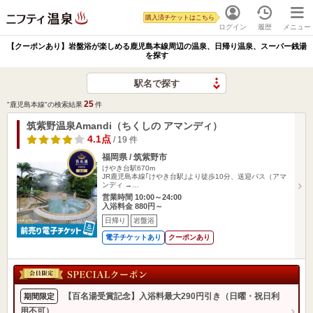
購入済チケットはこちら
ログイン
履歴
メニュー
【クーポンあり】岩盤浴が楽しめる鹿児島本線周辺の温泉、日帰り温泉、スーパー銭湯
を探す
駅名で探す
25
"鹿児島本線"の検索結果
件
筑紫野温泉Amandi（ちくしの アマンディ）
4.1点
/ 19 件
福岡県 / 筑紫野市
けやき台駅670m
JR鹿児島本線｢けやき台駅｣より徒歩10分、送迎バス（アマ
ンディ →…
営業時間 10:00～24:00
入浴料金 880円～
日帰り
岩盤浴
電子チケットあり
クーポンあり
【百名湯受賞記念】入浴料最大290円引き（日曜・祝日利
期間限定
用不可）