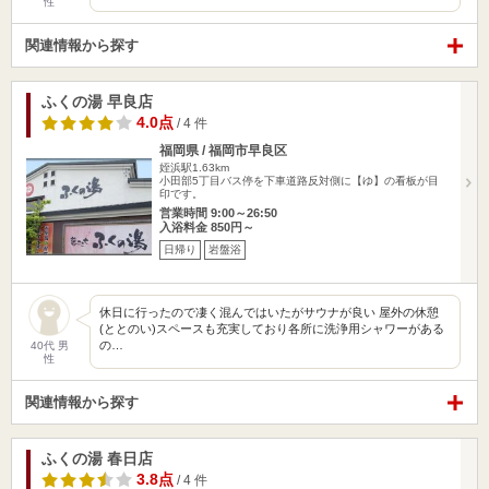
性
関連情報から探す
ふくの湯 早良店
4.0点
/ 4 件
福岡県 / 福岡市早良区
姪浜駅1.63km
小田部5丁目バス停を下車道路反対側に【ゆ】の看板が目
印です。
営業時間 9:00～26:50
入浴料金 850円～
日帰り
岩盤浴
休日に行ったので凄く混んではいたがサウナが良い 屋外の休憩
(ととのい)スペースも充実しており各所に洗浄用シャワーがある
の…
40代 男
性
関連情報から探す
ふくの湯 春日店
3.8点
/ 4 件