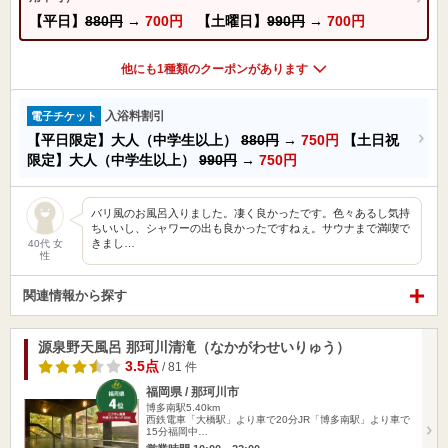
【平日】
880円
→
700円
【土曜日】
990円
→
700円
他にも1種類のクーポンがあります
入浴料割引
電子チケット
【平日限定】大人（中学生以上）
880円
→
750円
【土日祝
限定】大人（中学生以上）
990円
→
750円
バリ風のお風呂入りました。凄く良かったです。色々あるし気持
ちいいし、シャワーの出も良かったですねぇ。サウナまで満喫で
きまし…
40代 女
性
関連情報から探す
源泉野天風呂 那珂川清滝（なかがわせいりゅう）
3.5点
/ 81 件
福岡県 / 那珂川市
博多南駅5.40km
西鉄電車「大橋駅」より車で20分JR「博多南駅」より車で
15分福岡中…