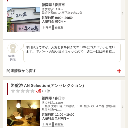
福岡県 / 春日市
博多南駅1.11km
昇町交番前バス亭下車徒歩10分
営業時間 9:00～26:50
入浴料金 850円～
日帰り
岩盤浴
平日限定ですが、入浴と食事付きで¥1,300-はコスパいいと思い
ます。 アパートの狭い風呂はイヤなので、週に一回は来る感…
50代～
男性
関連情報から探す
岩盤浴 AN Selection(アンセレクション)
-点
/ 0 件
福岡県 / 春日市
博多南駅1.62km
・西鉄 大牟田線「大橋駅」下車 西鉄バス ４２番（博多南
駅行き以外に…
営業時間 12:00～19:00
入浴料金 2,200円～
日帰り
岩盤浴