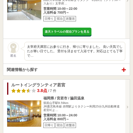
スあり）太宰府…
営業時間 10:00～22:00
入浴料金 700円～
日帰り
宿泊
岩盤浴
楽天トラベルの宿泊プランを見る
太宰府天満宮にお参りに行き、帰りに寄りました。 良い天気でし
たが寒い日でした。 受付を済ませて入浴です。対応はとても丁寧
で…
匿名
関連情報から探す
ルートイングランティア若宮
3.8点
/ 7 件
福岡県 / 宮若市 / 脇田温泉
筑前山手駅8.59km
JR鹿児島本線 赤間駅よりタクシー利用25分九州自動車道
若宮ICよ…
営業時間 10:00～24:00
入浴料金 800円～
日帰り
宿泊
岩盤浴