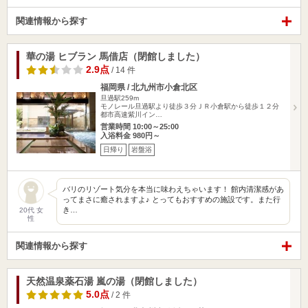
関連情報から探す
華の湯 ヒブラン 馬借店（閉館しました）
2.9点
/ 14 件
福岡県 / 北九州市小倉北区
旦過駅259m
モノレール旦過駅より徒歩３分ＪＲ小倉駅から徒歩１２分
都市高速紫川イン…
営業時間 10:00～25:00
入浴料金 980円～
日帰り
岩盤浴
バリのリゾート気分を本当に味わえちゃいます！ 館内清潔感があ
ってまさに癒されますよ♪ とってもおすすめの施設です。また行
き…
20代 女
性
関連情報から探す
天然温泉薬石湯 嵐の湯（閉館しました）
5.0点
/ 2 件