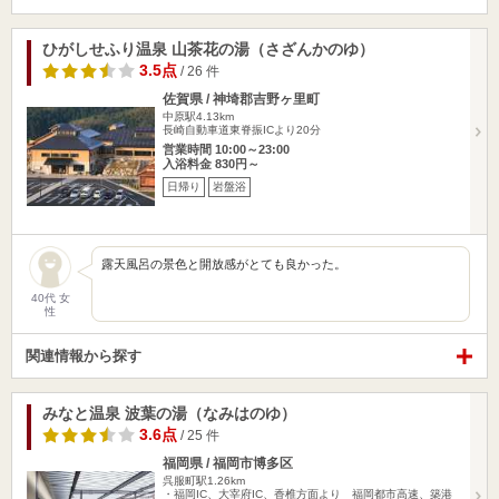
ひがしせふり温泉 山茶花の湯（さざんかのゆ）
3.5点
/ 26 件
佐賀県 / 神埼郡吉野ヶ里町
中原駅4.13km
長崎自動車道東脊振ICより20分
営業時間 10:00～23:00
入浴料金 830円～
日帰り
岩盤浴
露天風呂の景色と開放感がとても良かった。
40代 女
性
関連情報から探す
みなと温泉 波葉の湯（なみはのゆ）
3.6点
/ 25 件
福岡県 / 福岡市博多区
呉服町駅1.26km
・福岡IC、大宰府IC、香椎方面より 福岡都市高速、築港