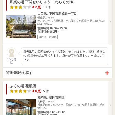
和楽の湯 下関せいりゅう （わらくのゆ）
3.2点
/ 13 件
山口県 / 下関市新椋野一丁目
幡生駅1.76km
サンデンバス「新椋野」バス停すぐJR西日本 幡生(はたぶ)
駅より約2…
営業時間 10:00～23:00
入浴料金 980円～
日帰り
岩盤浴
露天風呂の雰囲気がとっても素敵で癒されました。種類も豊富な
ので1日中のんびりできます。 身体が芯から温まり、本当にリフ
レッ…
20代 男
性
関連情報から探す
ふくの湯 花畑店
4.0点
/ 5 件
福岡県 / 福岡市南区
大橋駅3.54km
博多駅前ＢＣＤバス停 西鉄バス [65] 桧原営業所行 約4
0分 花…
営業時間 6:00～25:00