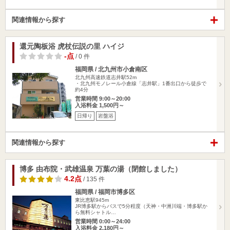
関連情報から探す
還元陶板浴 虎杖伝説の里 ハイジ
-点
/ 0 件
福岡県 / 北九州市小倉南区
北九州高速鉄道志井駅52m
・北九州モノレール小倉線「志井駅」1番出口から徒歩で
約4分
営業時間 9:00～20:00
入浴料金 1,500円～
日帰り
岩盤浴
関連情報から探す
博多 由布院・武雄温泉 万葉の湯（閉館しました）
4.2点
/ 135 件
福岡県 / 福岡市博多区
東比恵駅945m
JR博多駅からバスで5分程度（天神・中洲川端・博多駅か
ら無料シャトル…
営業時間 0:00～24:00
入浴料金 2,180円～