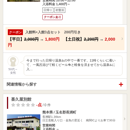
営業時間 10:00～22:00
入浴料金 1,400円～
日帰り
岩盤浴
クーポンあり
入館料+入館3点セット 200円引き
クーポン
【平日】
2,000円
→
1,800円
【土日祝】
2,200円
→
2,000
円
今まで行った日帰り温泉♨️の中で一番です。11時くらいに着い
て、一風呂浴びて軽くビール🍻と軽食を済ませてから温泉♨️に
入…
50代～
女性
関連情報から探す
喜久屋別館
-点
/ 0 件
熊本県 / 玉名郡長洲町
長洲駅1.36km
日立造船入り口・金魚の里近く 南関ICよりお車で30分
営業時間
入浴料金 ～