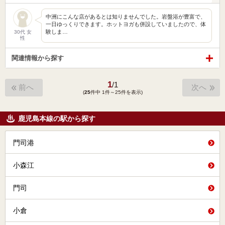
中洲にこんな店があるとは知りませんでした。岩盤浴が豊富で、
一日ゆっくりできます。ホットヨガも併設していましたので、体
験しま…
30代 女
性
関連情報から探す
1
/
1
前へ
次へ
(
25
件中 1件～25件を表示)
鹿児島本線の駅から探す
門司港
小森江
門司
小倉