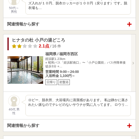
ズ入れが１０円、脱衣ロッカーが１００円（戻ります）です。脱
衣場も…
50代～
男性
関連情報から探す
ヒナタの杜 小戸の湯どころ
2.1点
/ 16 件
福岡県 / 福岡市西区
姪浜駅1.23km
○ 昭和バス「姪浜駅南口」〜「小戸公園前」バス停降車後
徒歩3分 ○…
営業時間 9:00～24:00
入浴料金 1,100円～
日帰り
岩盤浴
ロビー、脱衣所、大浴場共に清潔感があります。 私は静かに蒸さ
れたい派なのでテレビのないサウナが気に入ってます。 ロウリ…
40代 男
性
関連情報から探す