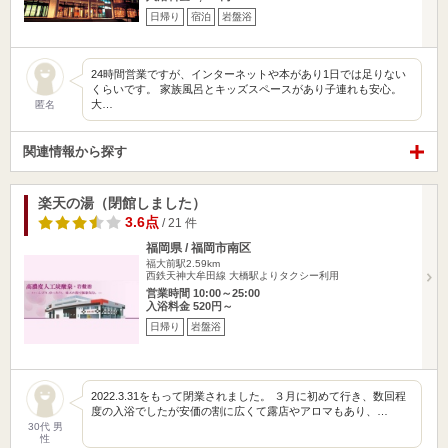
日帰り
宿泊
岩盤浴
24時間営業ですが、インターネットや本があり1日では足りない
くらいです。 家族風呂とキッズスペースがあり子連れも安心。
大…
匿名
関連情報から探す
楽天の湯（閉館しました）
3.6点
/ 21 件
福岡県 / 福岡市南区
福大前駅2.59km
西鉄天神大牟田線 大橋駅よりタクシー利用
営業時間 10:00～25:00
入浴料金 520円～
日帰り
岩盤浴
2022.3.31をもって閉業されました。 ３月に初めて行き、数回程
度の入浴でしたが安価の割に広くて露店やアロマもあり、…
30代 男
性