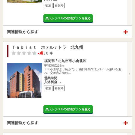
宿泊
岩盤浴
楽天トラベルの宿泊プランを見る
関連情報から探す
Ｔａｂｉｓｔ ホテルテトラ 北九州
-点
/ 0 件
福岡県 / 北九州市小倉北区
平和通駅297m
ＪＲ小倉駅より徒歩7分。南口を出てモノレール沿いを進
み、交差点左角の…
営業時間
入浴料金 ～
宿泊
岩盤浴
楽天トラベルの宿泊プランを見る
関連情報から探す