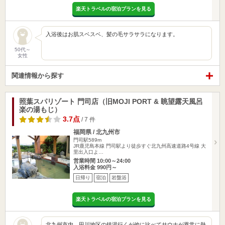
楽天トラベルの宿泊プランを見る
入浴後はお肌スベスベ、髪の毛サラサラになります。
50代～
女性
関連情報から探す
照葉スパリゾート 門司店（旧MOJI PORT & 眺望露天風呂
楽の湯もじ）
3.7点
/ 7 件
福岡県 / 北九州市
門司駅589m
JR鹿児島本線 門司駅より徒歩すぐ北九州高速道路4号線 大
里出入口よ…
営業時間 10:00～24:00
入浴料金 990円～
日帰り
宿泊
岩盤浴
楽天トラベルの宿泊プランを見る
北九州市内、田川地区の銭湯行くが他に比べてサウナが異常に熱