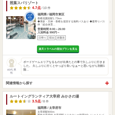
照葉スパリゾート
4.7点
/ 10 件
福岡県 / 福岡市東区
香椎花園前駅1.75km
◆博多・天神・香椎を巡回する無料バスあり ◆最寄りバス
停「総合体育…
営業時間 8:00～26:00
入浴料金 990円～
日帰り
宿泊
岩盤浴
楽天トラベルの宿泊プランを見る
ボードゲームエリアなるものが出来たとの事で久しぶりに行きま
した。 久しぶりに行くとやっぱり良いなぁーと思いながら別館1
階…
40代 男
性
関連情報から探す
ルートイングランティア大宰府 みかさの湯
3.5点
/ 8 件
福岡県 / 太宰府市
太宰府駅800m
西鉄大宰府線 太宰府駅よりタクシー利用3分（シャトルバ