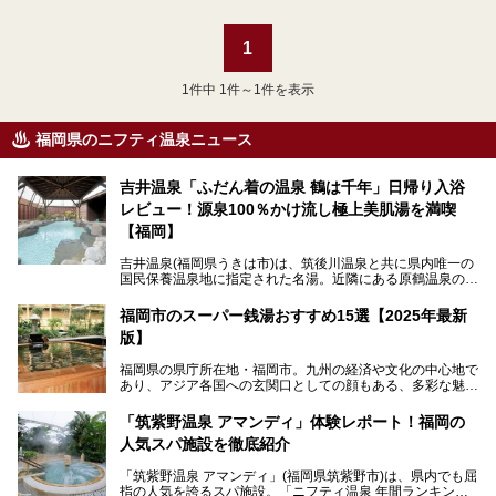
1
1
件中 1件～1件を表示
福岡県のニフティ温泉ニュース
吉井温泉「ふだん着の温泉 鶴は千年」日帰り入浴
レビュー！源泉100％かけ流し極上美肌湯を満喫
【福岡】
吉井温泉(福岡県うきは市)は、筑後川温泉と共に県内唯一の
国民保養温泉地に指定された名湯。近隣にある原鶴温泉の観
光地風情と異なり、長閑な田園地帯に佇む小さな温泉地で
す。
福岡市のスーパー銭湯おすすめ15選【2025年最新
版】
「ふだん着の温泉 鶴は千年」は、吉井温泉にある日帰り入
浴施設。源泉100％かけ流しの極上美肌湯を楽しめ、近隣の
福岡県の県庁所在地・福岡市。九州の経済や文化の中心地で
住民や温泉ファンに愛され続けています。今回は筆者自ら日
あり、アジア各国への玄関口としての顔もある、多彩な魅力
帰り入浴し、自慢の温泉を中心に詳細レビューします！
をもつ大都市です。
「筑紫野温泉 アマンディ」体験レポート！福岡の
そんな福岡市は、スーパー銭湯も多種多彩。玄界灘を眺めら
人気スパ施設を徹底紹介
れるリゾート気分満点のスーパー銭湯から、繁華街近くのレ
トロな銭湯、泉質自慢の天然温泉まで、福岡市で行ってみた
「筑紫野温泉 アマンディ」(福岡県筑紫野市)は、県内でも屈
いスーパー銭湯を一挙ご紹介します。
指の人気を誇るスパ施設。「ニフティ温泉 年間ランキング2