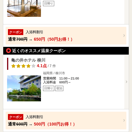
日帰り
入浴料割引
クーポン
通常
700円
→
650円（50円お得！）
近くのオススメ温泉クーポン
亀の井ホテル 柳川
4.1点
/ 7 件
福岡県 / 柳川市
営業時間 11:00～21:00
入浴料金 600円～
日帰り
宿泊
入浴料割引
クーポン
通常
600円
→
500円（100円お得！）