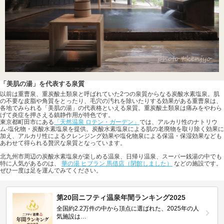
「美肌の湯」を代表する泉質
以前は重曹泉、重炭酸土類泉と呼ばれていた2つの泉質からなる炭酸水素塩泉。肌
の不要な皮脂や角質をとったり、毛穴の汚れを除いたりする効果がある重曹泉は、
各地でみられる「美肌の湯」の代表格といえる泉質。重炭酸土類泉は痛みをやわら
げて炎症を押さえる鎮静作用が特色です。
東京都町田市にある
「天然温泉 ロテン・ガーデン」
では、アルカリ性のナトリウ
ム-塩化物・炭酸水素塩泉を提供。炭酸水素塩泉による肌の老廃物を取り除く効果に
加え、アルカリ性によるクレンジング効果や塩化物泉による保温・保湿効果なども
あわせて得られる贅沢な泉質となっています。
北九州市周辺の炭酸水素塩泉が楽しめる温泉、日帰り温泉、スーパー銭湯の中でも
特に人気があるのは、
華の湯 ヒブラン 馬借店（閉館しました）
などの施設です。
ぜひ一度は足を運んでみてください。
第20回ニフティ温泉年間ランキング2025
全国約2.2万件の中から頂点に選ばれた、2025年の人
気施設は…