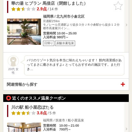
華の湯 ヒブラン 馬借店（閉館しました）
お気に入
りに追加
2.9点
/ 14 件
福岡県 / 北九州市小倉北区
旦過駅259m
モノレール旦過駅より徒歩３分ＪＲ小倉駅から徒歩１２分
都市高速紫川イン…
営業時間 10:00～25:00
入浴料金 980円～
日帰り
炭酸水素塩泉
バリのリゾート気分を本当に味わえちゃいます！ 館内清潔感があ
ってまさに癒されますよ♪ とってもおすすめの施設です。また行
き…
20代 女
性
関連情報から探す
近くのオススメ温泉クーポン
川の駅 船小屋恋ぼたる
3.8点
/ 5 件
福岡県 / 筑後市 / 船小屋温泉
営業時間 10:00～21:00
入浴料金 700円～