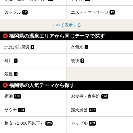
カップル
エステ・マッサージ
12
12
すべて表示する
福岡県の温泉エリアから同じテーマで探す
北九州市周辺
久留米
1
2
柳川
筑後
4
4
筑豊
3
福岡県の人気テーマから探す
宿泊
お食事・食事処
168
141
サウナ
露天風呂
131
127
格安（1,000円以下）
カップル
120
109