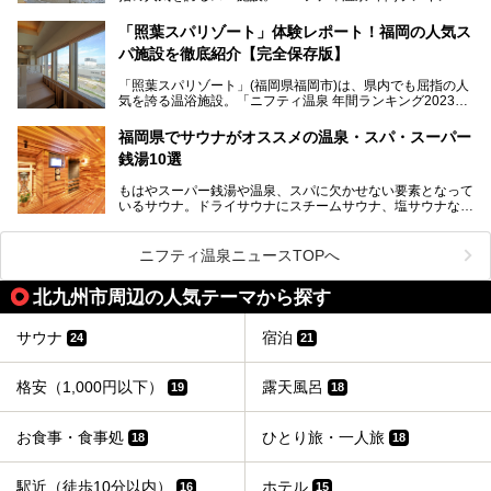
022」では、福岡県岩盤浴部門第１位を獲得。いつも多くの
入浴客で賑わっています。
「照葉スパリゾート」体験レポート！福岡の人気ス
パ施設を徹底紹介【完全保存版】
そこで今回は、ニフティ温泉ライターである筆者が現地訪
問。週替わりで男女入替制の温泉・サウナや岩盤浴・VIPル
「照葉スパリゾート」(福岡県福岡市)は、県内でも屈指の人
ーム・併設するレストランを体験し、それらの全貌を徹底紹
気を誇る温浴施設。「ニフティ温泉 年間ランキング2023」
介します！
では福岡県総合第３位を獲得し、平日・土日を問わず多くの
常連客で賑わっています。
福岡県でサウナがオススメの温泉・スパ・スーパー
銭湯10選
そこで今回は、ニフティ温泉ライターである筆者が現地体
験。超人気の岩盤房(岩盤浴)をはじめ、スパ＆サウナ・アミ
もはやスーパー銭湯や温泉、スパに欠かせない要素となって
ューズメント・宿泊施設・グルメ・その他施設まで、多彩な
いるサウナ。ドライサウナにスチームサウナ、塩サウナな
る全貌と魅力を徹底紹介します！
ど、いくつか異なるタイプが楽しめたり、水風呂や外気浴ス
ペース、ロウリュウなど、心ゆくまで楽しむためのサービス
が充実した施設も多くみられます。
ニフティ温泉ニュースTOPへ
今回はそんなサウナにこだわった、福岡県内のオススメ温
泉・銭湯・スパを10件紹介したいと思います！
北九州市周辺の人気テーマから探す
サウナ
宿泊
24
21
格安（1,000円以下）
露天風呂
19
18
お食事・食事処
ひとり旅・一人旅
18
18
駅近（徒歩10分以内）
ホテル
16
15