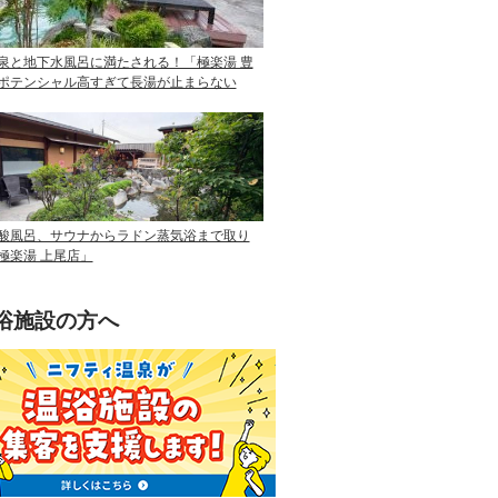
泉と地下水風呂に満たされる！「極楽湯 豊
ポテンシャル高すぎて長湯が止まらない
酸風呂、サウナからラドン蒸気浴まで取り
極楽湯 上尾店」
浴施設の方へ
ニフティ温泉を使って手軽に集