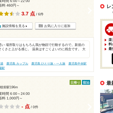
時間 6:00～22:00
浴料 460円～
レ
>
3.7 点
/ 6件
施設情報を見る
お気に入りに追加
楽
料
悪い 場所取りはもちろん我が物顔で行動するので。新規の
最
くさと上がる感じ。 温泉はすごくよいのに残念です。 大
の湯
鹿児島 カップル
鹿児島 ひとり旅・一人旅
鹿児島中央駅
場駅
最
日帰り
宿泊
校前駅196m
時間 6:00～24:00
浴料 1,000円～
- 点
>
/ 0件