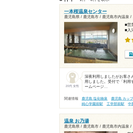
一本桜温泉センター
鹿児島県 / 鹿児島市 / 鹿児島市内温泉 /
■営業
■入
深夜利用しましたがお客さ
用しました。受付で「利用
20代 女性
ームページ…
関連情報
鹿児島 塩化物泉
鹿児島 カッ
純心学園前駅
工学部前駅
中
温泉 お乃湯
鹿児島県 / 鹿児島市 / 鹿児島市内温泉 /