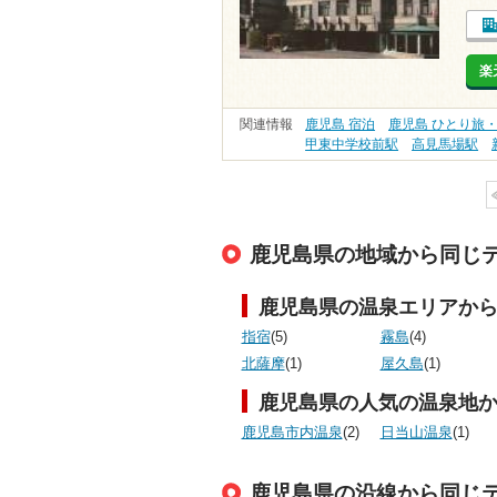
楽
関連情報
鹿児島 宿泊
鹿児島 ひとり旅
甲東中学校前駅
高見馬場駅
鹿児島県の地域から同じ
鹿児島県の温泉エリアか
指宿
(5)
霧島
(4)
北薩摩
(1)
屋久島
(1)
鹿児島県の人気の温泉地
鹿児島市内温泉
(2)
日当山温泉
(1)
鹿児島県の沿線から同じ