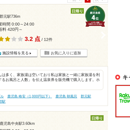
日帰り
郡元駅736m
時間 0:00～24:00
浴料 420円～
>
3.2 点
/ 12件
施設情報を見る
お気に入りに追加
んは多く、家族湯は空いており私は家族と一緒に家族湯を利
キ
するお風呂と人数」を伝え温泉券を販売機で購入します。ホ
プル
鹿児島 格安（1,000円以下）
鹿児島 朝風呂
郡元駅
郡駅
日帰り
鹿児島中央駅3.60km