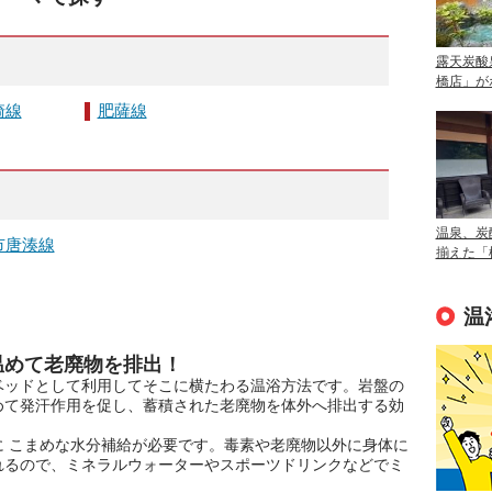
露天炭酸
橋店」が
崎線
肥薩線
温泉、炭
市唐湊線
揃えた「
温
温めて老廃物を排出！
ベッドとして利用してそこに横たわる温浴方法です。岩盤の
めて発汗作用を促し、蓄積された老廃物を体外へ排出する効
 こまめな水分補給が必要です。毒素や老廃物以外に身体に
れるので、ミネラルウォーターやスポーツドリンクなどでミ