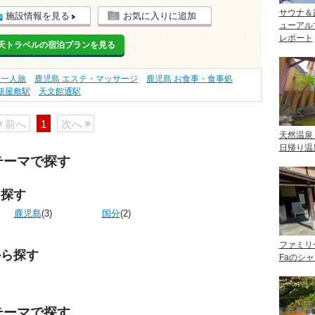
サウナ＆
施設情報を見る
お気に入りに追加
ューアル
レポート
天トラベルの宿泊プランを見る
・一人旅
鹿児島 エステ・マッサージ
鹿児島 お食事・食事処
新屋敷駅
天文館通駅
前へ
1
次へ
天然温泉
日帰り温
テーマで探す
ら探す
鹿児島
(3)
国分
(2)
ファミリ
から探す
Faのシ
テーマで探す