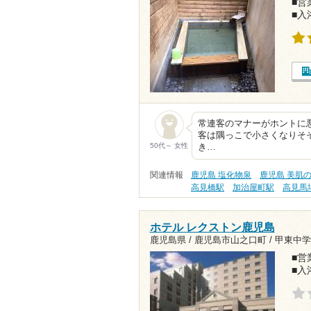
■営業
■入
常連客のマナーがホントに
客は隅っこで小さくなりそそ
50代～ 女性
き…
関連情報
鹿児島 塩化物泉
鹿児島 美肌
高見橋駅
加治屋町駅
高見馬
ホテル レクストン鹿児島
鹿児島県 / 鹿児島市山之口町 /
甲東中学
■営業
■入