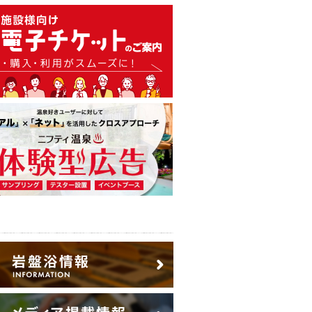
温泉・日帰り温泉・スーパー銭
広告出稿のご案内