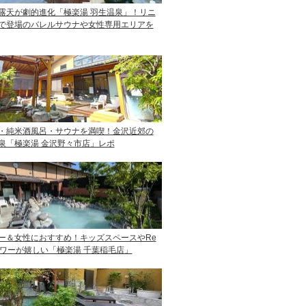
露天が劇的進化「極楽湯 羽生温泉」！リニ
で登場のバレルサウナや女性専用エリアを
・純米酒風呂・サウナを満喫！金沢近郊の
泉「極楽湯 金沢野々市店」レポ
ー＆女性におすすめ！キッズスペースやRe
ャワーが嬉しい「極楽湯 千葉稲毛店」