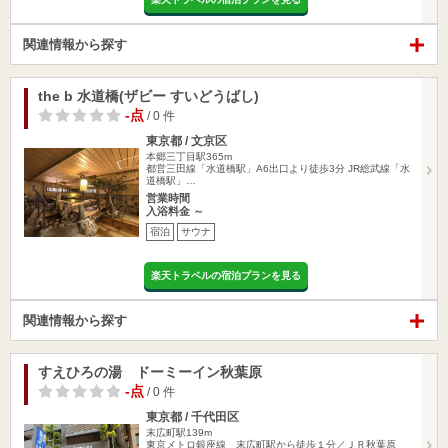
関連情報から探す
the b 水道橋(ザビー すいどうばし)
-点
/ 0 件
東京都 / 文京区
本郷三丁目駅365m
都営三田線「水道橋駅」A6出口より徒歩3分 JR総武線「水
道橋駅」…
営業時間
入浴料金 ～
宿泊
サウナ
楽天トラベルの宿泊プランを見る
関連情報から探す
すえひろの湯 ドーミーイン秋葉原
-点
/ 0 件
東京都 / 千代田区
末広町駅139m
東京メトロ銀座線 末広町駅から徒歩１分／ＪＲ秋葉原