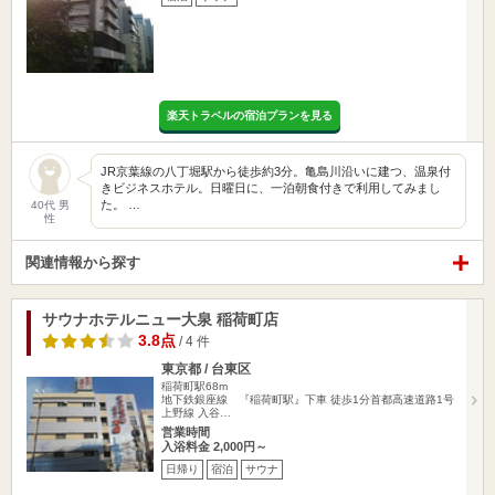
楽天トラベルの宿泊プランを見る
JR京葉線の八丁堀駅から徒歩約3分。亀島川沿いに建つ、温泉付
きビジネスホテル。日曜日に、一泊朝食付きで利用してみまし
た。 …
40代 男
性
関連情報から探す
サウナホテルニュー大泉 稲荷町店
3.8点
/ 4 件
東京都 / 台東区
稲荷町駅68m
地下鉄銀座線 『稲荷町駅』下車 徒歩1分首都高速道路1号
上野線 入谷…
営業時間
入浴料金 2,000円～
日帰り
宿泊
サウナ