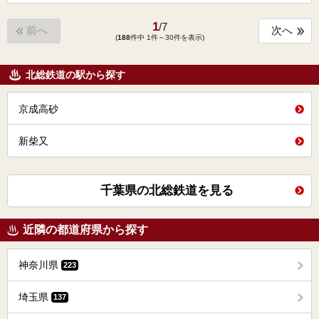
1
/
7
前へ
次へ
(
188
件中 1件～30件を表示)
北総鉄道の駅から探す
京成高砂
新柴又
千葉県の北総鉄道を見る
近隣の都道府県から探す
神奈川県
223
埼玉県
137