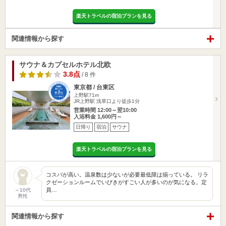
楽天トラベルの宿泊プランを見る
関連情報から探す
サウナ＆カプセルホテル北欧
3.8点
/ 8 件
東京都 / 台東区
上野駅71m
JR上野駅 浅草口より徒歩1分
営業時間 12:00～翌10:00
入浴料金 1,600円～
日帰り
宿泊
サウナ
楽天トラベルの宿泊プランを見る
コスパが高い。温泉数は少ないが必要最低限は揃っている。 リラ
クゼーションルームでいびきがすごい人が多いのが気になる。定
員…
～10代
男性
関連情報から探す