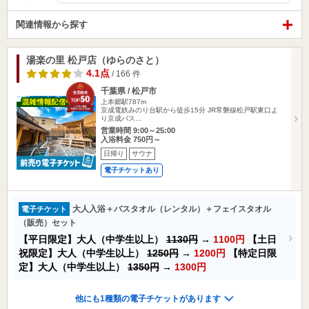
関連情報から探す
湯楽の里 松戸店（ゆらのさと）
4.1点
/ 166 件
千葉県 / 松戸市
上本郷駅787m
京成電鉄みのり台駅から徒歩15分 JR常磐線松戸駅東口よ
り京成バス…
営業時間 9:00～25:00
入浴料金 750円～
日帰り
サウナ
電子チケットあり
大人入浴＋バスタオル（レンタル）＋フェイスタオル
電子チケット
（販売）セット
【平日限定】大人（中学生以上）
1130円
→
1100円
【土日
祝限定】大人（中学生以上）
1250円
→
1200円
【特定日限
定】大人（中学生以上）
1350円
→
1300円
他にも1種類の電子チケットがあります