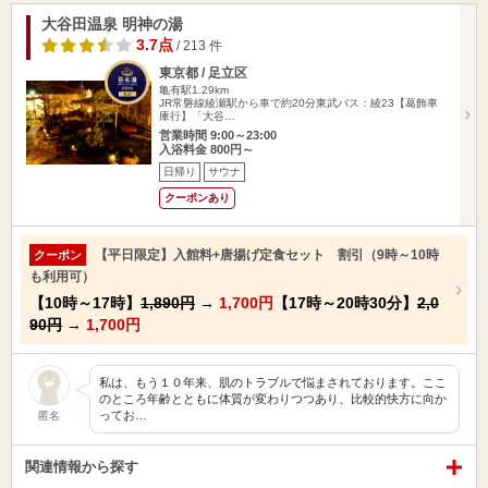
大谷田温泉 明神の湯
3.7点
/ 213 件
東京都 / 足立区
亀有駅1.29km
JR常磐線綾瀬駅から車で約20分東武バス：綾23【葛飾車
庫行】「大谷…
営業時間 9:00～23:00
入浴料金 800円～
日帰り
サウナ
クーポンあり
【平日限定】入館料+唐揚げ定食セット 割引（9時～10時
クーポン
も利用可）
【10時～17時】
1,890円
→
1,700円
【17時～20時30分】
2,0
90円
→
1,700円
私は、もう１０年来、肌のトラブルで悩まされております。ここ
のところ年齢とともに体質が変わりつつあり、比較的快方に向か
ってお…
匿名
関連情報から探す