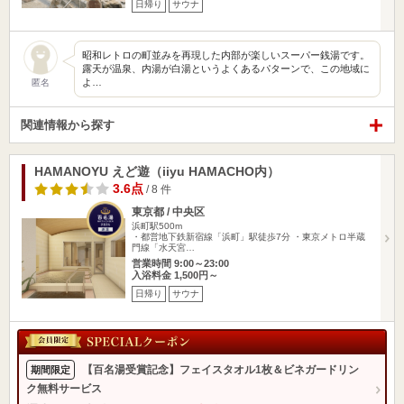
日帰り
サウナ
昭和レトロの町並みを再現した内部が楽しいスーパー銭湯です。
露天が温泉、内湯が白湯というよくあるパターンで、この地域に
よ…
匿名
関連情報から探す
HAMANOYU えど遊（iiyu HAMACHO内）
3.6点
/ 8 件
東京都 / 中央区
浜町駅500m
・都営地下鉄新宿線「浜町」駅徒歩7分 ・東京メトロ半蔵
門線「水天宮…
営業時間 9:00～23:00
入浴料金 1,500円～
日帰り
サウナ
【百名湯受賞記念】フェイスタオル1枚＆ビネガードリン
期間限定
ク無料サービス