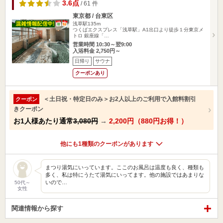
3.6点
/ 61 件
東京都 / 台東区
浅草駅135m
つくばエクスプレス「浅草駅」A1出口より徒歩１分東京メ
トロ 銀座線「…
営業時間 10:30～翌9:00
入浴料金 2,750円～
日帰り
サウナ
クーポンあり
＜土日祝・特定日のみ＞お2人以上のご利用で入館料割引
クーポン
きクーポン
お1人様あたり通常
3,080円
→
2,200円（880円お得！）
他にも1種類のクーポンがあります
まつり湯気にいっています。ここのお風呂は温度も良く、種類も
多く、私は特にうたて湯気にいってます。他の施設ではあまりな
いので…
50代～
女性
関連情報から探す