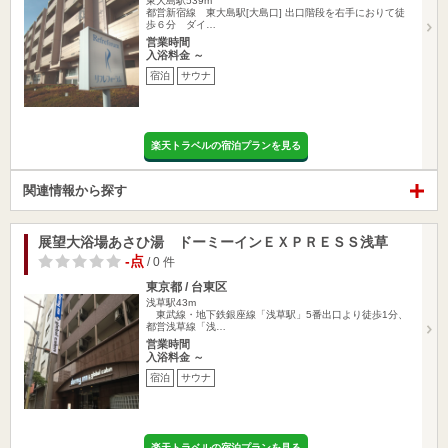
東大島駅539m
都営新宿線 東大島駅[大島口] 出口階段を右手におりて徒
歩６分 ダイ…
営業時間
入浴料金 ～
宿泊
サウナ
楽天トラベルの宿泊プランを見る
関連情報から探す
展望大浴場あさひ湯 ドーミーインＥＸＰＲＥＳＳ浅草
-点
/ 0 件
東京都 / 台東区
浅草駅43m
東武線・地下鉄銀座線「浅草駅」5番出口より徒歩1分、
都営浅草線「浅…
営業時間
入浴料金 ～
宿泊
サウナ
楽天トラベルの宿泊プランを見る