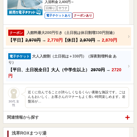
入浴料金 2,400円～
日帰り
サウナ
電子チケットあり
クーポンあり
入館料最大200円引き（土日祝は休日割増330円別途）
クーポン
【平日】
2,970円
→
2,770円
【休日】
2,970円
→
2,870円
大人入館割（土日祝は＋330円）（深夜割増料金 あ
電子チケット
り）
【平日、土日祝全日】大人（中学生以上）
2970円
→
2720
円
近くに住んでることが誇らしくなるくらい素敵な施設です。ごは
んもおいしく、お客さんのマナーもよく長い時間楽しめます。岩
盤浴が…
30代 女
性
関連情報から探す
浅草ROXまつり湯