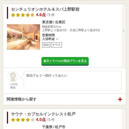
センチュリオンホテル＆スパ上野駅前
4.6点
/ 5 件
東京都 / 台東区
御徒町駅321m
上野駅より徒歩2分・京成上野駅より徒歩5分
営業時間
入浴料金 ～
宿泊
サウナ
楽天トラベルの宿泊プランを見る
宿泊でもう一回行ってみたい
～10代
男性
関連情報から探す
サウナ・カプセルインクレスト松戸
4.0点
/ 5 件
千葉県 / 松戸市