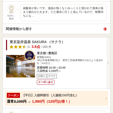
炭酸泉が良いです。湯温が熱くなくゆっくりと浸かれて身体が温
まり疲れがとれます。ただ週末に行くと混んでいるので、順番待
ちにな…
50代～
男性
関連情報から探す
東京染井温泉 SAKURA （サクラ）
3.8点
/ 160 件
東京都 / 豊島区
巣鴨駅496m
JR山手線巣鴨駅北口・都営三田線巣鴨駅A1出口より徒歩8
分（A4出口…
営業時間 10:00～23:00
入浴料金 2,100円～
日帰り
サウナ
クーポンあり
【平日】入館料割引（入湯税150円含む）
クーポン
通常
2,100円
→
1,980円（120円お得！）