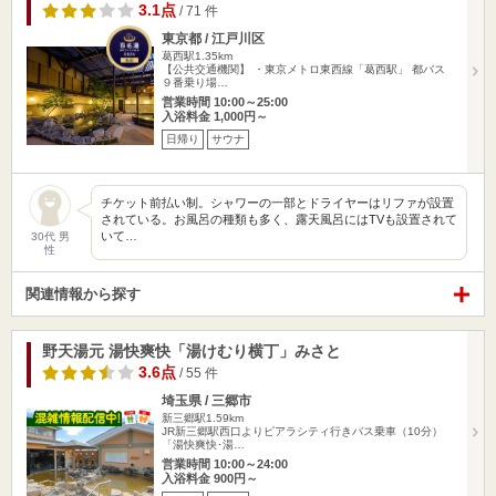
3.1点
/ 71 件
東京都 / 江戸川区
葛西駅1.35km
【公共交通機関】 ・東京メトロ東西線「葛西駅」 都バス
９番乗り場…
営業時間 10:00～25:00
入浴料金 1,000円～
日帰り
サウナ
チケット前払い制。シャワーの一部とドライヤーはリファが設置
されている。お風呂の種類も多く、露天風呂にはTVも設置されて
いて…
30代 男
性
関連情報から探す
野天湯元 湯快爽快「湯けむり横丁」みさと
3.6点
/ 55 件
埼玉県 / 三郷市
新三郷駅1.59km
JR新三郷駅西口よりピアラシティ行きバス乗車（10分）
「湯快爽快･湯…
営業時間 10:00～24:00
入浴料金 900円～