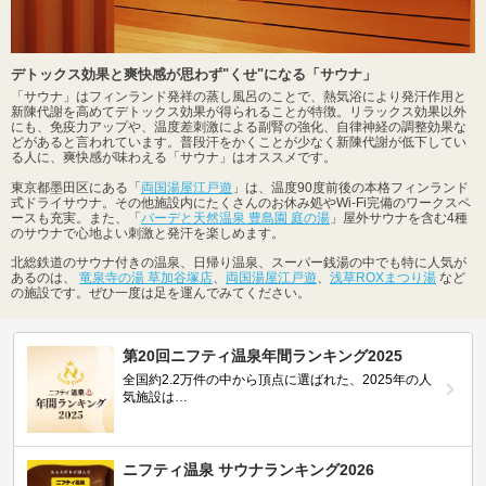
デトックス効果と爽快感が思わず"くせ"になる「サウナ」
「サウナ」はフィンランド発祥の蒸し風呂のことで、熱気浴により発汗作用と
新陳代謝を高めてデトックス効果が得られることが特徴。リラックス効果以外
にも、免疫力アップや、温度差刺激による副腎の強化、自律神経の調整効果な
どがあると言われています。普段汗をかくことが少なく新陳代謝が低下してい
る人に、爽快感が味わえる「サウナ」はオススメです。
東京都墨田区にある「
両国湯屋江戸遊
」は、温度90度前後の本格フィンランド
式ドライサウナ。その他施設内にたくさんのお休み処やWi-Fi完備のワークスペ
ースも充実。また、「
バーデと天然温泉 豊島園 庭の湯
」屋外サウナを含む4種
のサウナで心地よい刺激と発汗を楽しめます。
北総鉄道のサウナ付きの温泉、日帰り温泉、スーパー銭湯の中でも特に人気が
あるのは、
竜泉寺の湯 草加谷塚店
、
両国湯屋江戸遊
、
浅草ROXまつり湯
など
の施設です。ぜひ一度は足を運んでみてください。
第20回ニフティ温泉年間ランキング2025
全国約2.2万件の中から頂点に選ばれた、2025年の人
気施設は…
ニフティ温泉 サウナランキング2026