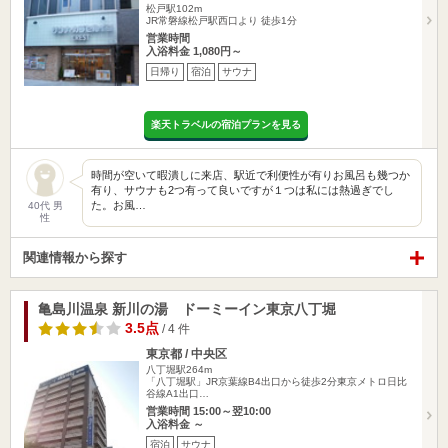
松戸駅102m
JR常磐線松戸駅西口より 徒歩1分
営業時間
入浴料金 1,080円～
日帰り
宿泊
サウナ
楽天トラベルの宿泊プランを見る
時間が空いて暇潰しに来店、駅近で利便性が有りお風呂も幾つか
有り、サウナも2つ有って良いですが１つは私には熱過ぎでし
た。お風…
40代 男
性
関連情報から探す
亀島川温泉 新川の湯 ドーミーイン東京八丁堀
3.5点
/ 4 件
東京都 / 中央区
八丁堀駅264m
「八丁堀駅」JR京葉線B4出口から徒歩2分東京メトロ日比
谷線A1出口…
営業時間 15:00～翌10:00
入浴料金 ～
宿泊
サウナ