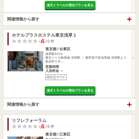
楽天トラベルの宿泊プランを見る
関連情報から探す
ホテルプラスホステル東京浅草１
-点
/ 0 件
東京都 / 台東区
浅草駅337m
東京メトロ銀座線 浅草駅 ／ 都営地下鉄浅草線 浅草駅より
徒歩約５分…
営業時間
入浴料金 ～
宿泊
サウナ
楽天トラベルの宿泊プランを見る
関連情報から探す
リフレフォーラム
-点
/ 0 件
東京都 / 江東区