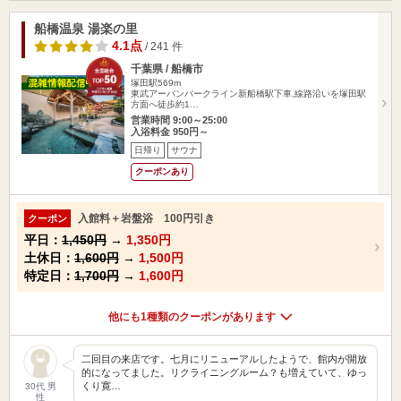
船橋温泉 湯楽の里
4.1点
/ 241 件
千葉県 / 船橋市
塚田駅569m
東武アーバンパークライン新船橋駅下車,線路沿いを塚田駅
方面へ徒歩約1…
営業時間 9:00～25:00
入浴料金 950円～
日帰り
サウナ
クーポンあり
入館料＋岩盤浴 100円引き
クーポン
平日：
1,450円
→
1,350円
土休日：
1,600円
→
1,500円
特定日：
1,700円
→
1,600円
他にも1種類のクーポンがあります
二回目の来店です。七月にリニューアルしたようで、館内が開放
的になってました。リクライニングルーム？も増えていて、ゆっ
くり寛…
30代 男
性