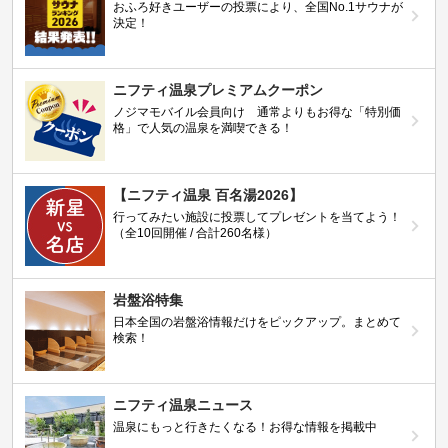
おふろ好きユーザーの投票により、全国No.1サウナが
決定！
ニフティ温泉プレミアムクーポン
ノジマモバイル会員向け 通常よりもお得な「特別価
格」で人気の温泉を満喫できる！
【ニフティ温泉 百名湯2026】
行ってみたい施設に投票してプレゼントを当てよう！
（全10回開催 / 合計260名様）
岩盤浴特集
日本全国の岩盤浴情報だけをピックアップ。まとめて
検索！
ニフティ温泉ニュース
温泉にもっと行きたくなる！お得な情報を掲載中