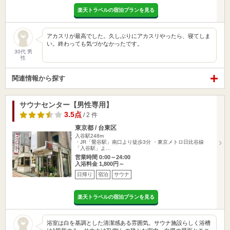
楽天トラベルの宿泊プランを見る
アカスリが最高でした。久しぶりにアカスリやったら、寝てしま
い。終わっても気づかなかったです。
30代 男
性
関連情報から探す
サウナセンター【男性専用】
3.5点
/ 2 件
東京都 / 台東区
入谷駅248m
・JR「鶯谷駅」南口より徒歩3分 ・東京メトロ日比谷線
「入谷駅」よ…
営業時間 0:00～24:00
入浴料金 1,800円～
日帰り
宿泊
サウナ
楽天トラベルの宿泊プランを見る
浴室は白を基調とした清潔感ある雰囲気。サウナ施設らしく浴槽