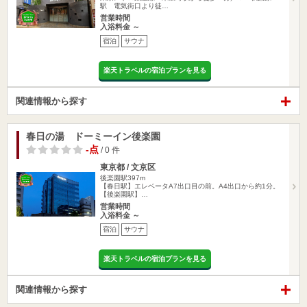
駅 電気街口より徒…
営業時間
入浴料金 ～
宿泊
サウナ
楽天トラベルの宿泊プランを見る
関連情報から探す
春日の湯 ドーミーイン後楽園
-点
/ 0 件
東京都 / 文京区
後楽園駅397m
【春日駅】エレベータA7出口目の前。A4出口から約1分。
【後楽園駅】…
営業時間
入浴料金 ～
宿泊
サウナ
楽天トラベルの宿泊プランを見る
関連情報から探す