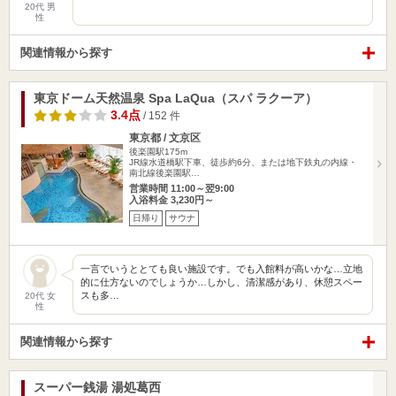
20代 男
性
関連情報から探す
東京ドーム天然温泉 Spa LaQua（スパ ラクーア）
3.4点
/ 152 件
東京都 / 文京区
後楽園駅175m
JR線水道橋駅下車、徒歩約6分、または地下鉄丸の内線・
南北線後楽園駅…
営業時間 11:00～翌9:00
入浴料金 3,230円～
日帰り
サウナ
一言でいうととても良い施設です。でも入館料が高いかな…立地
的に仕方ないのでしょうか…しかし、清潔感があり、休憩スペー
スも多…
20代 女
性
関連情報から探す
スーパー銭湯 湯処葛西