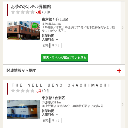
お茶の水ホテル昇龍館
-点
/ 0 件
東京都 / 千代田区
淡路町駅428m
ＪＲ御茶ノ水駅より徒歩にて5分／地下鉄神保町駅より徒
歩にて5分／地下…
営業時間
入浴料金 ～
宿泊
サウナ
楽天トラベルの宿泊プランを見る
関連情報から探す
ＴＨＥ ＮＥＬＬ ＵＥＮＯ ＯＫＡＣＨＩＭＡＣＨＩ
-点
/ 0 件
東京都 / 台東区
御徒町駅388m
JR上野駅より徒歩5分、JR御徒町駅より徒歩7分
営業時間
入浴料金 ～
宿泊
サウナ