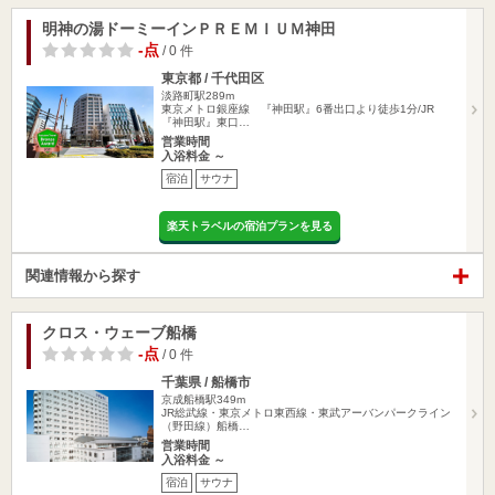
明神の湯ドーミーインＰＲＥＭＩＵＭ神田
-点
/ 0 件
東京都 / 千代田区
淡路町駅289m
東京メトロ銀座線 『神田駅』6番出口より徒歩1分/JR
『神田駅』東口…
営業時間
入浴料金 ～
宿泊
サウナ
楽天トラベルの宿泊プランを見る
関連情報から探す
クロス・ウェーブ船橋
-点
/ 0 件
千葉県 / 船橋市
京成船橋駅349m
JR総武線・東京メトロ東西線・東武アーバンパークライン
（野田線）船橋…
営業時間
入浴料金 ～
宿泊
サウナ