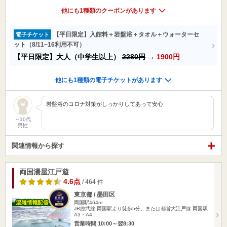
他にも1種類のクーポンがあります
【平日限定】入館料＋岩盤浴＋タオル＋ウォーターセ
電子チケット
ット（8/11~16利用不可）
【平日限定】大人（中学生以上）
2280円
→
1900円
他にも1種類の電子チケットがあります
岩盤浴のコロナ対策がしっかりしてあって安心
～10代
男性
関連情報から探す
両国湯屋江戸遊
4.6点
/ 464 件
東京都 / 墨田区
両国駅464m
JR総武線 両国駅より徒歩5分、または都営大江戸線 両国駅
A3・A4…
営業時間 10:00～翌8:30