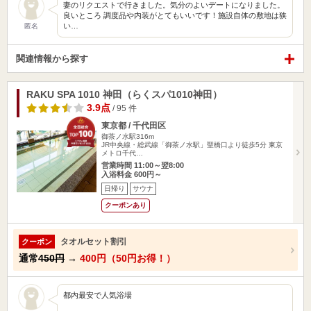
妻のリクエストで行きました。気分のよいデートになりました。
良いところ 調度品や内装がとてもいいです！施設自体の敷地は狭
い…
匿名
関連情報から探す
RAKU SPA 1010 神田（らくスパ1010神田）
3.9点
/ 95 件
東京都 / 千代田区
御茶ノ水駅316m
JR中央線・総武線「御茶ノ水駅」聖橋口より徒歩5分 東京
メトロ千代…
営業時間 11:00～翌8:00
入浴料金 600円～
日帰り
サウナ
クーポンあり
タオルセット割引
クーポン
通常
450円
→
400円（50円お得！）
都内最安で人気浴場