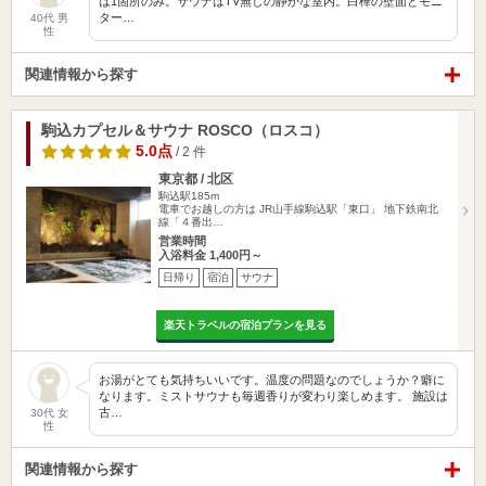
は1箇所のみ。サウナはTV無しの静かな室内。白樺の壁面とモニ
ター…
40代 男
性
関連情報から探す
駒込カプセル＆サウナ ROSCO（ロスコ）
5.0点
/ 2 件
東京都 / 北区
駒込駅185m
電車でお越しの方は JR山手線駒込駅「東口」 地下鉄南北
線「４番出…
営業時間
入浴料金 1,400円～
日帰り
宿泊
サウナ
楽天トラベルの宿泊プランを見る
お湯がとても気持ちいいです。温度の問題なのでしょうか？癖に
なります。ミストサウナも毎週香りが変わり楽しめます。 施設は
古…
30代 女
性
関連情報から探す