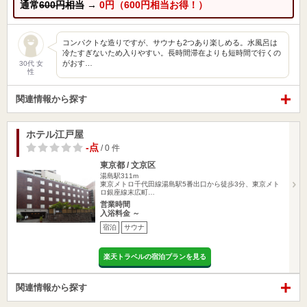
通常
600円相当
→
0円（600円相当お得！）
コンパクトな造りですが、サウナも2つあり楽しめる。水風呂は
冷たすぎないため入りやすい。長時間滞在よりも短時間で行くの
がおす…
30代 女
性
関連情報から探す
ホテル江戸屋
-点
/ 0 件
東京都 / 文京区
湯島駅311m
東京メトロ千代田線湯島駅5番出口から徒歩3分、東京メト
ロ銀座線末広町…
営業時間
入浴料金 ～
宿泊
サウナ
楽天トラベルの宿泊プランを見る
関連情報から探す