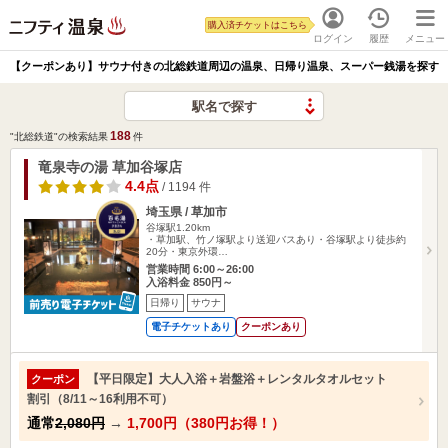
購入済チケットはこちら
ログイン
履歴
メニュー
【クーポンあり】サウナ付きの北総鉄道周辺の温泉、日帰り温泉、スーパー銭湯を探す
駅名で探す
188
"北総鉄道"の検索結果
件
竜泉寺の湯 草加谷塚店
4.4点
/ 1194 件
埼玉県 / 草加市
谷塚駅1.20km
・草加駅、竹ノ塚駅より送迎バスあり・谷塚駅より徒歩約
20分・東京外環…
営業時間 6:00～26:00
入浴料金 850円～
日帰り
サウナ
電子チケットあり
クーポンあり
【平日限定】大人入浴＋岩盤浴＋レンタルタオルセット
クーポン
割引（8/11～16利用不可）
通常
2,080円
→
1,700円（380円お得！）