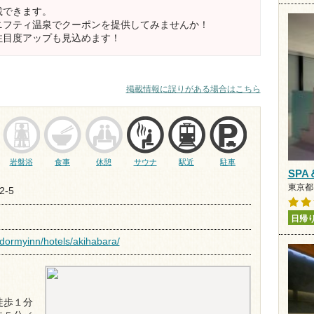
載できます。
ニフティ温泉でクーポンを提供してみませんか！
注目度アップも見込めます！
掲載情報に誤りがある場合はこちら
岩盤浴
食事
休憩
サウナ
駅近
駐車
SPA
東京都
2-5
日帰
/dormyinn/hotels/akihabara/
徒歩１分