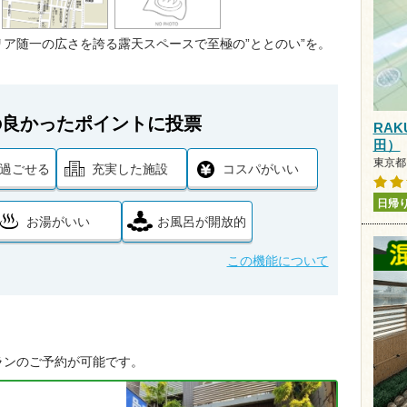
ア随一の広さを誇る露天スペースで至極の”ととのい”を。
の良かったポイントに投票
RAK
田）
東京都
過ごせる
充実した施設
コスパがいい
日帰
お湯がいい
お風呂が開放的
この機能について
ランのご予約が可能です。