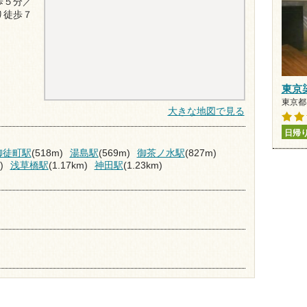
歩５分／
り徒歩７
東京染
東京都
大きな地図で見る
日帰
御徒町駅
(518m)
湯島駅
(569m)
御茶ノ水駅
(827m)
)
浅草橋駅
(1.17km)
神田駅
(1.23km)