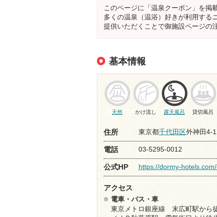
このページに「温泉クーポン」を掲
多くの温泉（温浴）好きが利用する
提供いただくことで御施設ページの
基本情報
天然
かけ流し
露天風呂
貸切風呂
東京都
千代田区
外神田4-1
住所
03-5295-0012
電話
https://dormy-hotels.com
公式HP
アクセス
電車・バス・車
東京メトロ銀座線 末広町駅から