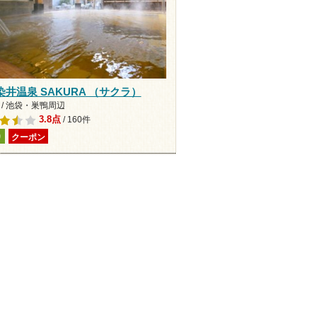
井温泉 SAKURA （サクラ）
 / 池袋・巣鴨周辺
3.8点
/ 160件
り
クーポン