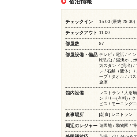
宿泊情報
15:00 (最終 29:30)
チェックイン
11:00
チェックアウト
97
部屋数
テレビ / 電話 / 
部屋設備・備品
N形式) / 湯沸かしポ
気スタンド(貸出) / 
レ / 石鹸（液体） 
ープ / タオル / バ
金庫
レストラン / 大浴場 
館内設備
ンドリー(有料) /
ビス / モーニングコ
[朝食] レストラン
食事場所
遊園地 / 動物園 / 
周辺のレジャー
英語：少し分かる
外国語対応