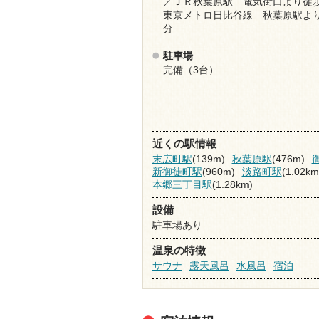
／ＪＲ秋葉原駅 電気街口より徒
東京メトロ日比谷線 秋葉原駅よ
分
駐車場
完備（3台）
近くの駅情報
末広町駅
(139m)
秋葉原駅
(476m)
新御徒町駅
(960m)
淡路町駅
(1.02km
本郷三丁目駅
(1.28km)
設備
駐車場あり
温泉の特徴
サウナ
露天風呂
水風呂
宿泊