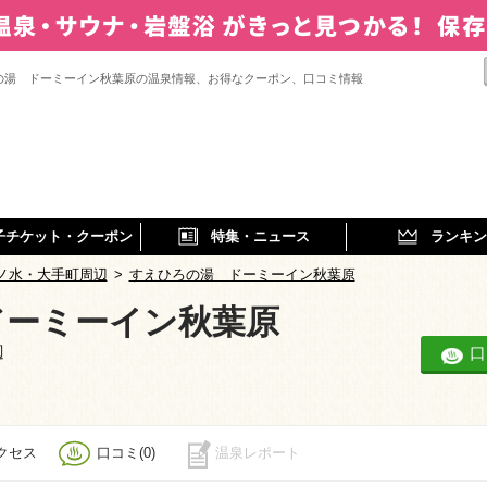
の湯 ドーミーイン秋葉原の温泉情報、お得なクーポン、口コミ情報
子チケット・クーポン
特集・ニュース
ランキン
ノ水・大手町周辺
>
すえひろの湯 ドーミーイン秋葉原
ドーミーイン秋葉原
辺
口
クセス
口コミ(0)
温泉レポート