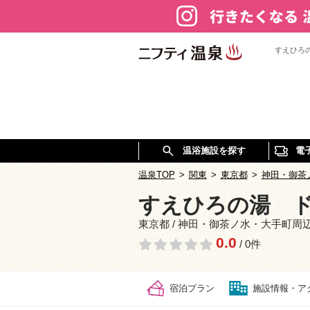
すえひろ
温浴施設を探す
電
温泉TOP
>
関東
>
東京都
>
神田・御茶
すえひろの湯 
東京都 / 神田・御茶ノ水・大手町周
0.0
/ 0件
宿泊プラン
施設情報・ア