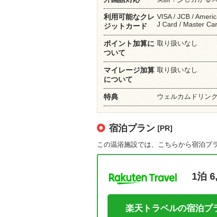
VISA / JCB / Ameri
利用可能なクレ
J Card / Master Ca
ジットカード
取り扱いなし
ポイント加算に
ついて
取り扱いなし
マイレージ加算
について
ウェルカムドリン
特典
宿泊プラン
[PR]
この温浴施設では、こちらから宿泊プ
1泊 6
楽天トラベルの宿泊プ