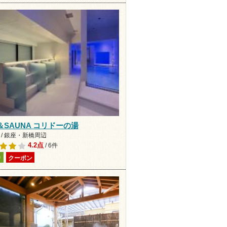
＆SAUNA コリドーの湯
 / 銀座・新橋周辺
4.2点
/ 6件
り
クーポン