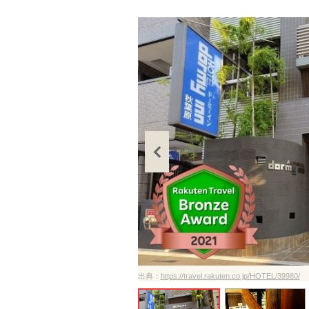
ださい
出典：
https://travel.rakuten.co.jp/HOTEL/39980/