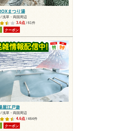
ROXまつり湯
 / 浅草・両国周辺
3.6点
/ 61件
り
クーポン
湯屋江戸遊
 / 浅草・両国周辺
4.6点
/ 464件
り
クーポン