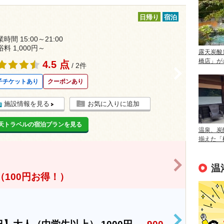
日帰り
宿泊
時間 15:00～21:00
浴料 1,000円～
露天炭酸
橋店」が
4.5 点
/ 2件
>
子チケットあり
クーポンあり
施設情報を見る
お気に入りに追加
天トラベルの宿泊プランを見る
温泉、炭
揃えた「
>
温
（100円お得！）