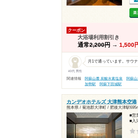
楽
クーポン
大浴場利用割引き
通常
2,200円
→
1,50
月1で通っています。サウ
40代 男性
関連情報
阿蘇山麓 炭酸水素塩泉
阿蘇山
加勢駅
阿蘇下田城駅
カンデオホテルズ 大津熊本空港
熊本県 / 菊池郡大津町 /
肥後大津駅695
■営業
■入