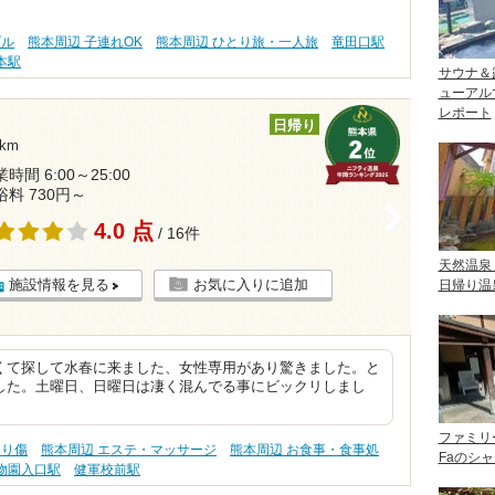
プル
熊本周辺 子連れOK
熊本周辺 ひとり旅・一人旅
竜田口駅
本駅
サウナ＆
ューアル
レポート
日帰り
km
時間 6:00～25:00
浴料 730円～
>
4.0 点
/ 16件
天然温泉
施設情報を見る
お気に入りに追加
日帰り温
くて探して水春に来ました、女性専用があり驚きました。と
した。土曜日、日曜日は凄く混んでる事にビックリしまし
ファミリ
切り傷
熊本周辺 エステ・マッサージ
熊本周辺 お食事・食事処
Faのシ
物園入口駅
健軍校前駅