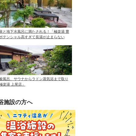
泉と地下水風呂に満たされる！「極楽湯 豊
ポテンシャル高すぎて長湯が止まらない
酸風呂、サウナからラドン蒸気浴まで取り
極楽湯 上尾店」
浴施設の方へ
ニフティ温泉を使って手軽に集