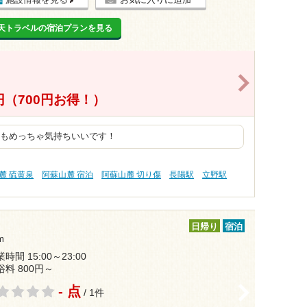
天トラベルの宿泊プランを見る
>
0円（700円お得！）
ナもめっちゃ気持ちいいです！
麓 硫黄泉
阿蘇山麓 宿泊
阿蘇山麓 切り傷
長陽駅
立野駅
日帰り
宿泊
m
時間 15:00～23:00
浴料 800円～
- 点
>
/ 1件