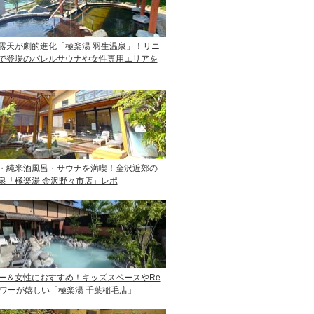
露天が劇的進化「極楽湯 羽生温泉」！リニ
で登場のバレルサウナや女性専用エリアを
・純米酒風呂・サウナを満喫！金沢近郊の
泉「極楽湯 金沢野々市店」レポ
ー＆女性におすすめ！キッズスペースやRe
ャワーが嬉しい「極楽湯 千葉稲毛店」