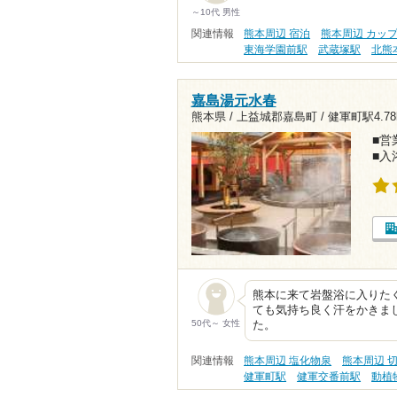
～10代 男性
関連情報
熊本周辺 宿泊
熊本周辺 カッ
東海学園前駅
武蔵塚駅
北熊
嘉島湯元水春
熊本県 / 上益城郡嘉島町 /
健軍町駅4.78
■営業
■入
熊本に来て岩盤浴に入りた
ても気持ち良く汗をかきま
50代～ 女性
た。
関連情報
熊本周辺 塩化物泉
熊本周辺 
健軍町駅
健軍交番前駅
動植