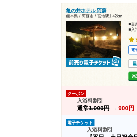
亀の井ホテル 阿蘇
熊本県 / 阿蘇市 /
宮地駅1.42km
■営業
■入
電
楽
クーポン
入浴料割引
通常
1,000円
→
900円
電子チケット
入浴料割引