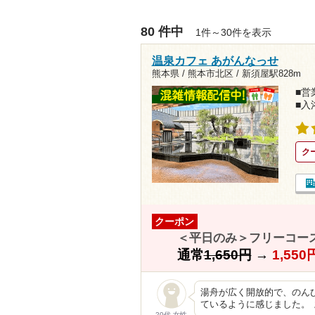
80 件中
1件～30件を表示
温泉カフェ あがんなっせ
熊本県 / 熊本市北区 /
新須屋駅828m
■営業
■入
ク
クーポン
＜平日のみ＞フリーコー
通常
1,650円
→
1,55
湯舟が広く開放的で、のん
ているように感じました。
20代 女性