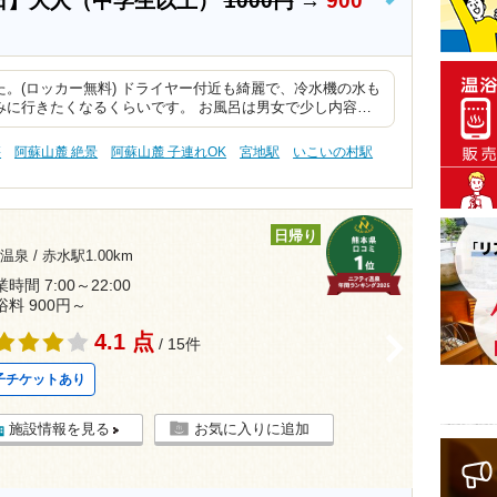
日】大人（中学生以上）
1000円
→
900
>
。(ロッカー無料) ドライヤー付近も綺麗で、冷水機の水も
みに行きたくなるくらいです。 お風呂は男女で少し内容…
傷
阿蘇山麓 絶景
阿蘇山麓 子連れOK
宮地駅
いこいの村駅
日帰り
温泉 /
赤水駅1.00km
時間 7:00～22:00
浴料 900円～
4.1 点
>
/ 15件
子チケットあり
施設情報を見る
お気に入りに追加