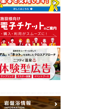
温泉・日帰り温泉・スーパー銭
広告出稿のご案内