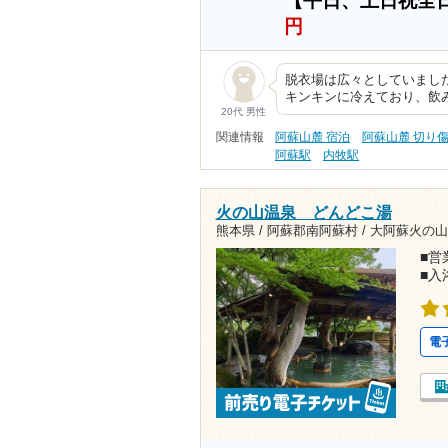
【平日、土日祝全
円
脱衣場は広々としていました
キンキンに冷えており、飲
20代 男性
関連情報
阿蘇山麓 宿泊
阿蘇山麓 切り
阿蘇駅
内牧駅
火の山温泉 どんどこ湯
熊本県 / 阿蘇郡南阿蘇村 / 大阿蘇火の山
■営業
■入
電