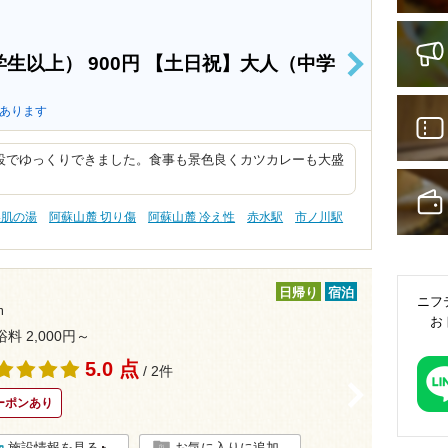
学生以上）
900円
【土日祝】大人（中学
>
あります
設でゆっくりできました。食事も景色良くカツカレーも大盛
美肌の湯
阿蘇山麓 切り傷
阿蘇山麓 冷え性
赤水駅
市ノ川駅
日帰り
宿泊
ニフ
m
お
浴料 2,000円～
5.0 点
/ 2件
>
ーポンあり
施設情報を見る
お気に入りに追加