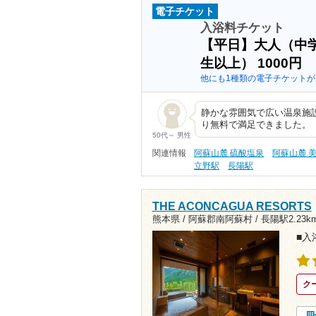
電子チケット
入浴料チケット
【平日】大人（中
生以上）
1000円
他にも1種類の電子チケットが
静かな雰囲気で広い温泉施
り無料で満足できました。
50代～ 男性
関連情報
阿蘇山麓 硫酸塩泉
阿蘇山麓 
立野駅
長陽駅
THE ACONCAGUA RESORTS
熊本県 / 阿蘇郡南阿蘇村 /
長陽駅2.23k
■入
ク