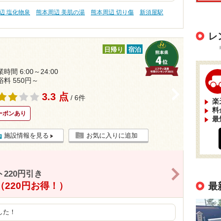
辺 塩化物泉
熊本周辺 美肌の湯
熊本周辺 切り傷
新須屋駅
レ
日帰り
宿泊
時間 6:00～24:00
浴料 550円～
>
3.3 点
/ 6件
楽
料
ーポンあり
最
施設情報を見る
お気に入りに追加
>
220円引き
（220円お得！）
最
した！