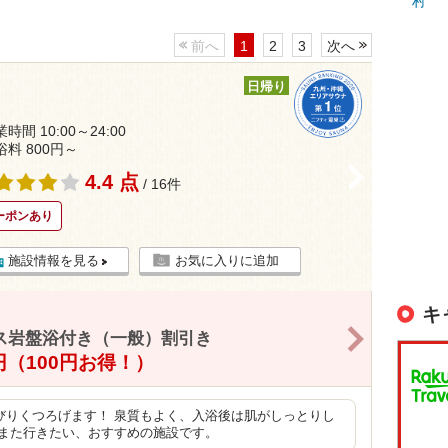
前へ
1
2
3
次へ
日帰り
時間 10:00～24:00
浴料 800円～
>
4.4 点
/ 16件
ーポンあり
施設情報を見る
お気に入りに追加
キ
>
ス岩盤浴付き（一般）割引き
0円（100円お得！）
びりくつろげます！ 泉質もよく、入浴後は肌がしっとりし
 また行きたい、おすすめの施設です。