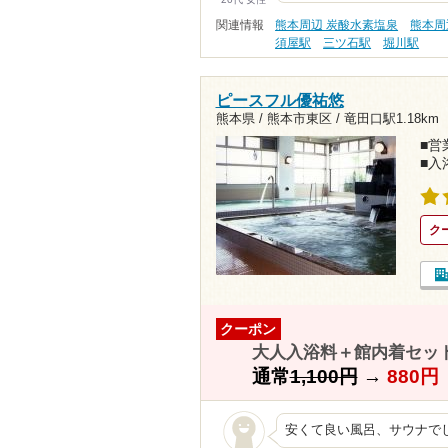
関連情報
熊本周辺 炭酸水素塩泉
熊本周
須屋駅
三ツ石駅
堀川駅
ピースフル優祐悠
熊本県 / 熊本市東区 /
竜田口駅1.18km
■営業
■入
ク
クーポン
大人入浴料＋館内着セット
通常
1,100円
→
880円
安くて良い風呂、サウナで