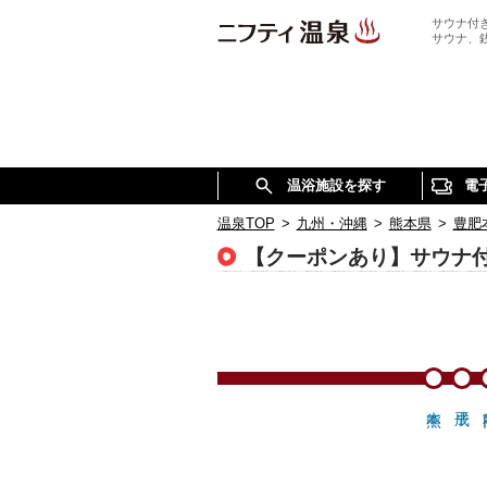
サウナ付
サウナ、
温浴施設を探す
電
温泉TOP
>
九州・沖縄
>
熊本県
>
豊肥
【クーポンあり】サウナ