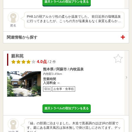
楽天トラベルの宿泊プランを見る
PH8.1の弱アルカリ性の柔らか温泉でした。 前日近所の瑠璃温泉
に行ってきましたが、こっちの方が塩素臭もなく泉質も柔らか…
匿名
関連情報から探す
親和苑
お気に入
りに追加
4.0点
/ 2 件
熊本県 / 阿蘇市 / 内牧温泉
内牧駅3.45km
営業時間
入浴料金 ～
宿泊
お食事・食事処
楽天トラベルの宿泊プランを見る
「紬」の部屋に泊まりました。木造で黒基調のほぼ1Rの部屋で
す。庭にある露天風呂は加水無しで掛け流しにされてます。デッ
キにイ…