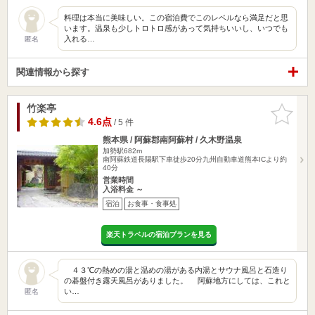
料理は本当に美味しい。この宿泊費でこのレベルなら満足だと思
います。温泉も少しトロトロ感があって気持ちいいし、いつでも
入れる…
匿名
関連情報から探す
竹楽亭
お気に入
りに追加
4.6点
/ 5 件
熊本県 / 阿蘇郡南阿蘇村 / 久木野温泉
加勢駅682m
南阿蘇鉄道長陽駅下車徒歩20分九州自動車道熊本ICより約
40分
営業時間
入浴料金 ～
宿泊
お食事・食事処
楽天トラベルの宿泊プランを見る
４３℃の熱めの湯と温めの湯がある内湯とサウナ風呂と石造り
の碁盤付き露天風呂がありました。 阿蘇地方にしては、これと
い…
匿名