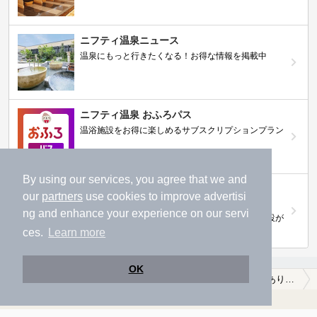
ニフティ温泉ニュース
温泉にもっと行きたくなる！お得な情報を掲載中
ニフティ温泉 おふろパス
温浴施設をお得に楽しめるサブスクリプションプラン
By using our services, you agree that we and
【ニフティライフスタイル株主優待のご案
our
partners
use cookies to improve advertisi
内】
ng and enhance your experience on our servi
株主優待制度で人気の温浴施設に行こう！対象施設が
拡充されました！
ces.
Learn more
OK
温泉TOP
九州・沖縄
熊本県
阿蘇山麓
【クーポンあり】食事が楽しめる阿蘇山麓の温泉、日帰り温泉、スーパー銭湯おすすめ
温浴施設を探す