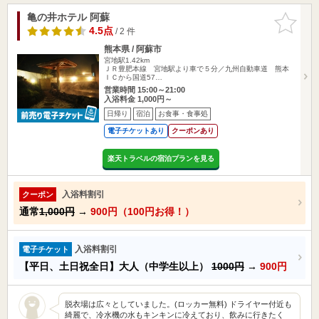
亀の井ホテル 阿蘇
お気に入
りに追加
4.5点
/ 2 件
熊本県 / 阿蘇市
宮地駅1.42km
ＪＲ豊肥本線 宮地駅より車で５分／九州自動車道 熊本
ＩＣから国道57…
営業時間 15:00～21:00
入浴料金 1,000円～
日帰り
宿泊
お食事・食事処
電子チケットあり
クーポンあり
楽天トラベルの宿泊プランを見る
入浴料割引
クーポン
通常
1,000円
→
900円（100円お得！）
入浴料割引
電子チケット
【平日、土日祝全日】大人（中学生以上）
1000円
→
900円
脱衣場は広々としていました。(ロッカー無料) ドライヤー付近も
綺麗で、冷水機の水もキンキンに冷えており、飲みに行きたく