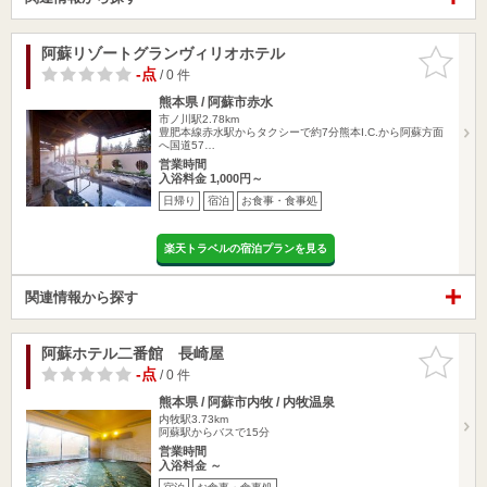
阿蘇リゾートグランヴィリオホテル
お気に入
りに追加
-点
/ 0 件
熊本県 / 阿蘇市赤水
市ノ川駅2.78km
豊肥本線赤水駅からタクシーで約7分熊本I.C.から阿蘇方面
へ国道57…
営業時間
入浴料金 1,000円～
日帰り
宿泊
お食事・食事処
楽天トラベルの宿泊プランを見る
関連情報から探す
阿蘇ホテル二番館 長崎屋
お気に入
りに追加
-点
/ 0 件
熊本県 / 阿蘇市内牧 / 内牧温泉
内牧駅3.73km
阿蘇駅からバスで15分
営業時間
入浴料金 ～