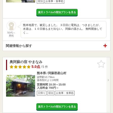
宿泊
お食事・食事処
楽天トラベルの宿泊プランを見る
熊本地震で、被災しました。 ３日目に電気は、つきましたが、
水道は、１０日後もまだ出ない。 阿蘇の湯さん。 無料開放して
く…
50代～
男性
関連情報から探す
奥阿蘇の宿 やまなみ
お気に入
りに追加
5.0点
/ 5 件
熊本県 / 阿蘇郡産山村
波野駅10.79km
湯布院ICより1時間
営業時間 10:30～15:00
入浴料金 700円～
日帰り
宿泊
お食事・食事処
楽天トラベルの宿泊プランを見る