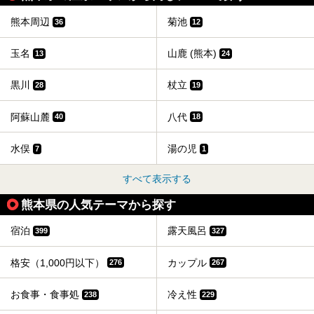
熊本周辺
菊池
36
12
玉名
山鹿 (熊本)
13
24
黒川
杖立
28
19
阿蘇山麓
八代
40
18
水俣
湯の児
7
1
すべて表示する
熊本県の人気テーマから探す
宿泊
露天風呂
399
327
格安（1,000円以下）
カップル
276
267
お食事・食事処
冷え性
238
229