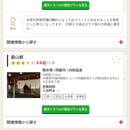
楽天トラベルの宿泊プランを見る
全室が内湯完備の離れになっておりペットと泊まれることを前提
とした作りになってます。 日帰り入浴はガラス張りの内湯と露天
が…
匿名
関連情報から探す
蘇山郷
お気に入
りに追加
3.0点
/ 1 件
熊本県 / 阿蘇市 / 内牧温泉
内牧駅3.51km
JR豊肥本線阿蘇駅からバス阿蘇駅前から内牧温泉行き約15
分宝泉前下車…
営業時間
入浴料金 ～
日帰り
宿泊
お食事・食事処
楽天トラベルの宿泊プランを見る
関連情報から探す