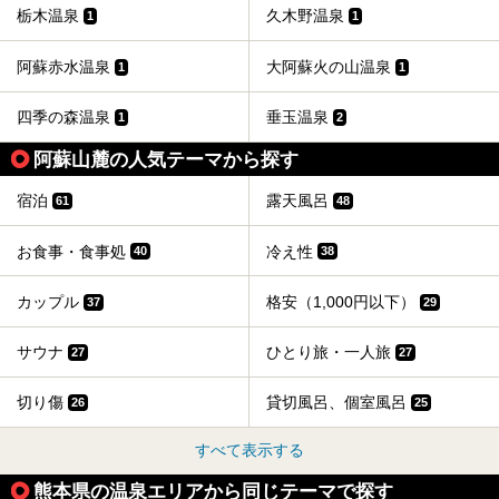
ています。2021年に現地を訪問してきましたのでレポート
栃木温泉
久木野温泉
1
1
します。
阿蘇赤水温泉
大阿蘇火の山温泉
1
1
四季の森温泉
垂玉温泉
1
2
阿蘇山麓の人気テーマから探す
宿泊
露天風呂
61
48
お食事・食事処
冷え性
40
38
カップル
格安（1,000円以下）
37
29
サウナ
ひとり旅・一人旅
27
27
切り傷
貸切風呂、個室風呂
26
25
すべて表示する
熊本県の温泉エリアから同じテーマで探す