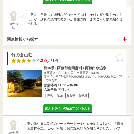
ご飯は、美味しく縁日などのサービスは、子供も喜び楽しめまし
た。が、夕食の焼肉での臭いが部屋の廊下までこもり換気扇を使
われる…
20代 女
性
関連情報から探す
竹の倉山荘
お気に入
りに追加
4.2点
/ 21 件
熊本県 / 阿蘇郡南阿蘇村 / 阿蘇白水温泉
南阿蘇水の生まれる里白水高原駅2.63km
熊本ICより57号線を阿蘇方面に向かう。阿蘇大橋を渡り32
5号線を約…
営業時間 11:00～15:00
入浴料金 880円～
日帰り
宿泊
お食事・食事処
楽天トラベルの宿泊プランを見る
妻の誕生日に別館のバースデーケーキ付を予約しました。 「露天
風呂付客室」この日を境に僕の温泉好きが始まりました。 いつ…
30代 男