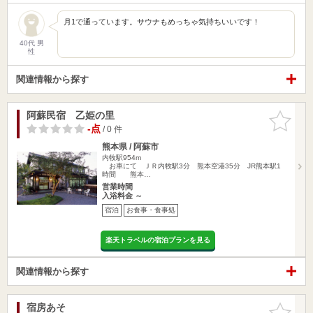
月1で通っています。サウナもめっちゃ気持ちいいです！
40代 男
性
関連情報から探す
阿蘇民宿 乙姫の里
お気に入
りに追加
-点
/ 0 件
熊本県 / 阿蘇市
内牧駅954m
お車にて ＪＲ内牧駅3分 熊本空港35分 JR熊本駅1
時間 熊本…
営業時間
入浴料金 ～
宿泊
お食事・食事処
楽天トラベルの宿泊プランを見る
関連情報から探す
宿房あそ
お気に入