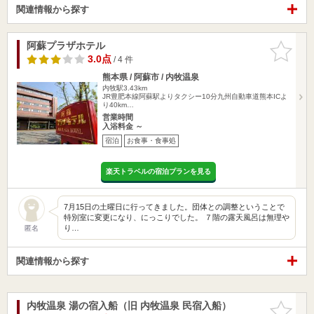
関連情報から探す
阿蘇プラザホテル
お気に入
りに追加
3.0点
/ 4 件
熊本県 / 阿蘇市 / 内牧温泉
内牧駅3.43km
JR豊肥本線阿蘇駅よりタクシー10分九州自動車道熊本ICよ
り40km…
営業時間
入浴料金 ～
宿泊
お食事・食事処
楽天トラベルの宿泊プランを見る
7月15日の土曜日に行ってきました。団体との調整ということで
特別室に変更になり、にっこりでした。 ７階の露天風呂は無理や
り…
匿名
関連情報から探す
内牧温泉 湯の宿入船（旧 内牧温泉 民宿入船）
お気に入