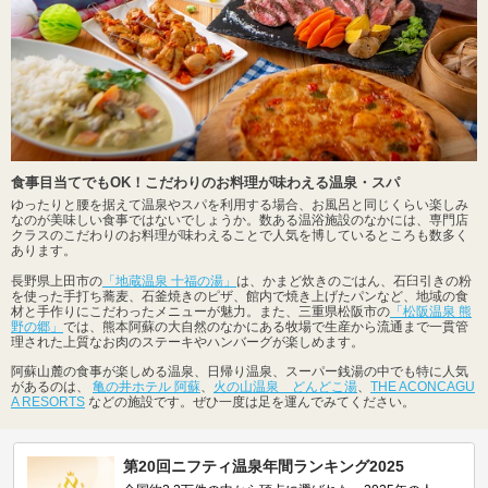
食事目当てでもOK！こだわりのお料理が味わえる温泉・スパ
ゆったりと腰を据えて温泉やスパを利用する場合、お風呂と同じくらい楽しみ
なのが美味しい食事ではないでしょうか。数ある温浴施設のなかには、専門店
クラスのこだわりのお料理が味わえることで人気を博しているところも数多く
あります。
長野県上田市の
「地蔵温泉 十福の湯」
は、かまど炊きのごはん、石臼引きの粉
を使った手打ち蕎麦、石釜焼きのピザ、館内で焼き上げたパンなど、地域の食
材と手作りにこだわったメニューが魅力。また、三重県松阪市の
「松阪温泉 熊
野の郷」
では、熊本阿蘇の大自然のなかにある牧場で生産から流通まで一貫管
理された上質なお肉のステーキやハンバーグが楽しめます。
阿蘇山麓の食事が楽しめる温泉、日帰り温泉、スーパー銭湯の中でも特に人気
があるのは、
亀の井ホテル 阿蘇
、
火の山温泉 どんどこ湯
、
THE ACONCAGU
A RESORTS
などの施設です。ぜひ一度は足を運んでみてください。
第20回ニフティ温泉年間ランキング2025