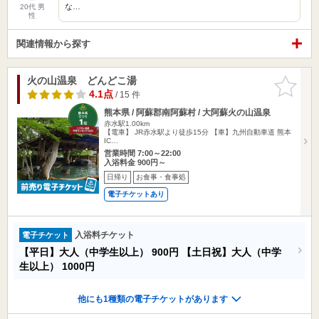
な…
20代 男
性
関連情報から探す
火の山温泉 どんどこ湯
お気に入
りに追加
4.1点
/ 15 件
熊本県 / 阿蘇郡南阿蘇村 / 大阿蘇火の山温泉
赤水駅1.00km
【電車】 JR赤水駅より徒歩15分 【車】九州自動車道 熊本
IC…
営業時間 7:00～22:00
入浴料金 900円～
日帰り
お食事・食事処
電子チケットあり
入浴料チケット
電子チケット
【平日】大人（中学生以上）
900円
【土日祝】大人（中学
生以上）
1000円
他にも1種類の電子チケットがあります