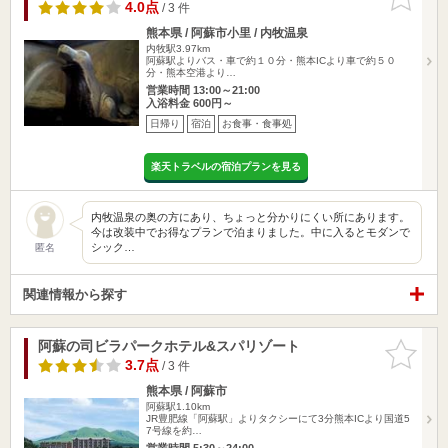
りに追加
4.0点
/ 3 件
熊本県 / 阿蘇市小里 / 内牧温泉
内牧駅3.97km
阿蘇駅よりバス・車で約１０分・熊本ICより車で約５０
分・熊本空港より…
営業時間 13:00～21:00
入浴料金 600円～
日帰り
宿泊
お食事・食事処
楽天トラベルの宿泊プランを見る
内牧温泉の奥の方にあり、ちょっと分かりにくい所にあります。
今は改装中でお得なプランで泊まりました。中に入るとモダンで
シック…
匿名
関連情報から探す
阿蘇の司ビラパークホテル&スパリゾート
お気に入
りに追加
3.7点
/ 3 件
熊本県 / 阿蘇市
阿蘇駅1.10km
JR豊肥線「阿蘇駅」よりタクシーにて3分熊本ICより国道5
7号線を約…
営業時間 5:30～24:00