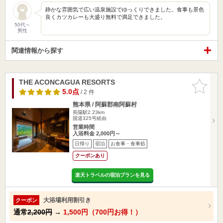
静かな雰囲気で広い温泉施設でゆっくりできました。食事も景色
良くカツカレーも大盛り無料で満足できました。
50代～
男性
関連情報から探す
THE ACONCAGUA RESORTS
お気に入
りに追加
5.0点
/ 2 件
熊本県 / 阿蘇郡南阿蘇村
長陽駅2.23km
国道325号経由
営業時間
入浴料金 2,000円～
日帰り
宿泊
お食事・食事処
クーポンあり
楽天トラベルの宿泊プランを見る
大浴場利用割引き
クーポン
通常
2,200円
→
1,500円（700円お得！）