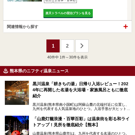
宿泊
お食事・食事処
楽天トラベルの宿泊プランを見る
関連情報から探す
1
2
40
件中 1件～30件を表示
熊本県のニフティ温泉ニュース
黒川温泉「耕きちの湯」日帰り入浴レビュー！202
4年に再開した名湯を大浴場・家族風呂ともに徹底
紹介
黒川温泉(熊本県南小国町)は阿蘇山麓の北端付近に位置し、
九州を代表する人気温泉地のひとつ。入浴手形が大ヒット
し、各宿の趣の異なる露天風呂をめぐることで知られていま
す。
「山鹿灯籠浪漫・百華百彩」は温泉街を彩る和ライ
トアップ！見所を徹底紹介【熊本】
中でも「耕きち(こうきち)の湯」は露天風呂を持たないもの
の、風情ある内湯を楽しめる日帰り温泉施設。自然災害によ
山鹿温泉(熊本県山鹿市)は、九州を代表する名湯のひとつ。
り一度廃業しましたが、2024年10月に営業再開。数多くの