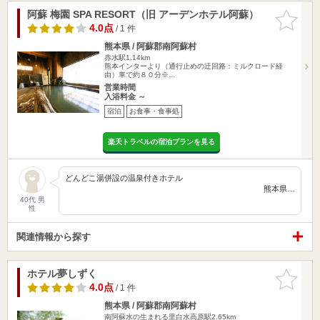
阿蘇 梅園 SPA RESORT（旧 アーデンホテル阿蘇）
お気に入
りに追加
4.0点
/ 1 件
熊本県 / 阿蘇郡南阿蘇村
赤水駅1.14km
熊本インターより（通行止めの迂回路：ミルクロード経
由）車で約８０分※…
営業時間
入浴料金 ～
宿泊
お食事・食事処
楽天トラベルの宿泊プランを見る
どんどこ湯併設の温泉付きホテル
熊本県…
40代 男
性
関連情報から探す
ホテル夢しずく
お気に入
りに追加
4.0点
/ 1 件
熊本県 / 阿蘇郡南阿蘇村
南阿蘇水の生まれる里白水高原駅2.65km