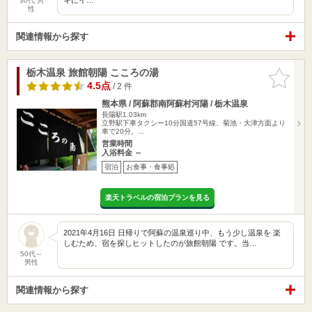
30代 男
性
関連情報から探す
栃木温泉 旅館朝陽 こころの湯
お気に入
りに追加
4.5点
/ 2 件
熊本県 / 阿蘇郡南阿蘇村河陽 / 栃木温泉
長陽駅1.03km
立野駅下車タクシー10分国道57号線、菊池・大津方面より
車で20分。…
営業時間
入浴料金 ～
宿泊
お食事・食事処
楽天トラベルの宿泊プランを見る
2021年4月16日 日帰りで阿蘇の温泉巡り中、もう少し温泉を 楽
しむため、宿を探しヒットしたのが旅館朝陽 です。当…
50代～
男性
関連情報から探す