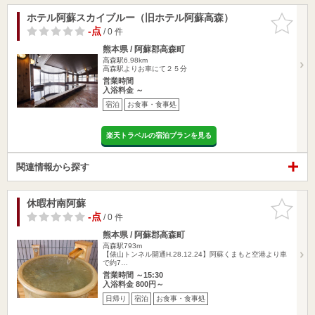
ホテル阿蘇スカイブルー（旧ホテル阿蘇高森）
お気に入
りに追加
-点
/ 0 件
熊本県 / 阿蘇郡高森町
高森駅6.98km
高森駅よりお車にて２５分
営業時間
入浴料金 ～
宿泊
お食事・食事処
楽天トラベルの宿泊プランを見る
関連情報から探す
休暇村南阿蘇
お気に入
りに追加
-点
/ 0 件
熊本県 / 阿蘇郡高森町
高森駅793m
【俵山トンネル開通H.28.12.24】阿蘇くまもと空港より車
で約7…
営業時間 ～15:30
入浴料金 800円～
日帰り
宿泊
お食事・食事処