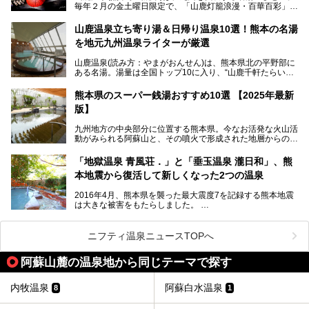
毎年２月の金土曜日限定で、「山鹿灯籠浪漫・百華百彩」
温泉ファンに注目される名湯です。
（やまがとうろうろまん・ひゃっかひゃくさい）が開催され
ます。和傘や竹、ろうそくなどを用いて、和情緒たっぷりの
山鹿温泉立ち寄り湯＆日帰り温泉10選！熊本の名湯
ライトアップが無料で楽しめます。
を地元九州温泉ライターが厳選
今回は再開した耕きちの湯を訪問し、全浴室(男女別大浴
2025年は、2月7～8日・14～15日・21～22日・28～3月1
場・家族風呂)を徹底紹介します！
山鹿温泉(読み方：やまがおんせん)は、熊本県北の平野部に
日、の合計8日間開催。今回は地元九州在住の筆者が、その
ある名湯。湯量は全国トップ10に入り、“山鹿千軒たらいな
見所を徹底紹介。併せて、その他イベントや立ち寄り湯も併
し”と唄われる程。また、“乙女の柔肌”とも称される柔らかな
せてご紹介します。
泉質であり、お湯の良さにも定評があります。
熊本県のスーパー銭湯おすすめ10選 【2025年最新
版】
今回は地元九州の温泉ライターの私が実際に入浴した中か
ら、山鹿温泉の旅館やホテルの立ち寄り湯・日帰り入浴施
九州地方の中央部分に位置する熊本県。今なお活発な火山活
設・家族風呂の3パターンに分類し、合計10施設を厳選して
動がみられる阿蘇山と、その噴火で形成された地層からの湧
ご紹介。ぜひ、湯めぐりの参考にして下さいね！
水が多くあることから「火の国」「水の国」とも呼ばれま
す。
「地獄温泉 青風荘．」と「垂玉温泉 瀧日和」、熊
そんな熊本県は、県内の至るところから温泉が湧いている温
本地震から復活して新しくなった2つの温泉
泉県でもあります。山鹿温泉、玉名温泉、黒川温泉、人吉温
泉など有名な温泉地だけでなく、市街地にも天然温泉が湧き
2016年4月、熊本県を襲った最大震度7を記録する熊本地震
出すスーパー銭湯が豊富です。なかでも注目のスーパー銭湯
は大きな被害をもたらしました。
をピックアップしました。
阿蘇山麓の南阿蘇村の「地獄温泉 清風荘」、そして「清風
荘」から400mほど離れた「垂玉（たるたま）温泉 山口旅
ニフティ温泉ニュースTOPへ
館」の2軒は、この地震による土砂崩れなどのために、一時
期は孤立状態に。もしかしたらこの時のニュースで、「地獄
阿蘇山麓の温泉地から同じテーマで探す
温泉」と「垂玉温泉」の名前を知った人もいるかもしれませ
ん。
内牧温泉
阿蘇白水温泉
8
1
この2軒は今どうなっているのでしょうか。実は現在は「地
獄温泉 青風荘．」「垂玉温泉 瀧日和」として営業を再開し