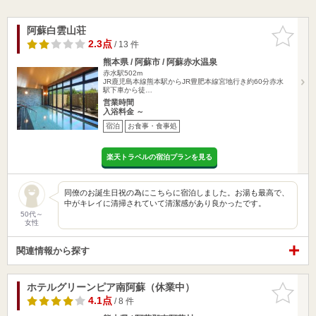
阿蘇白雲山荘
お気に入
りに追加
2.3点
/ 13 件
熊本県 / 阿蘇市 / 阿蘇赤水温泉
赤水駅502m
JR鹿児島本線熊本駅からJR豊肥本線宮地行き約60分赤水
駅下車から徒…
営業時間
入浴料金 ～
宿泊
お食事・食事処
楽天トラベルの宿泊プランを見る
同僚のお誕生日祝の為にこちらに宿泊しました。お湯も最高で、
中がキレイに清掃されていて清潔感があり良かったです。
50代～
女性
関連情報から探す
ホテルグリーンピア南阿蘇（休業中）
お気に入
りに追加
4.1点
/ 8 件