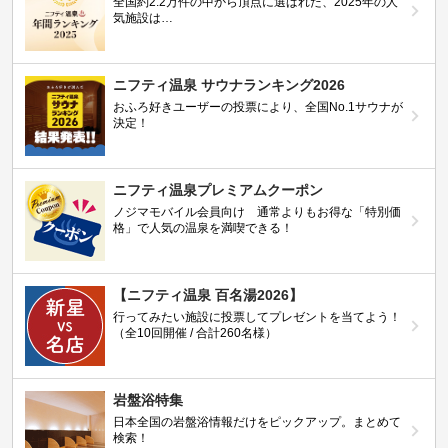
全国約2.2万件の中から頂点に選ばれた、2025年の人
気施設は…
ニフティ温泉 サウナランキング2026
おふろ好きユーザーの投票により、全国No.1サウナが
決定！
ニフティ温泉プレミアムクーポン
ノジマモバイル会員向け 通常よりもお得な「特別価
格」で人気の温泉を満喫できる！
【ニフティ温泉 百名湯2026】
行ってみたい施設に投票してプレゼントを当てよう！
（全10回開催 / 合計260名様）
岩盤浴特集
日本全国の岩盤浴情報だけをピックアップ。まとめて
検索！