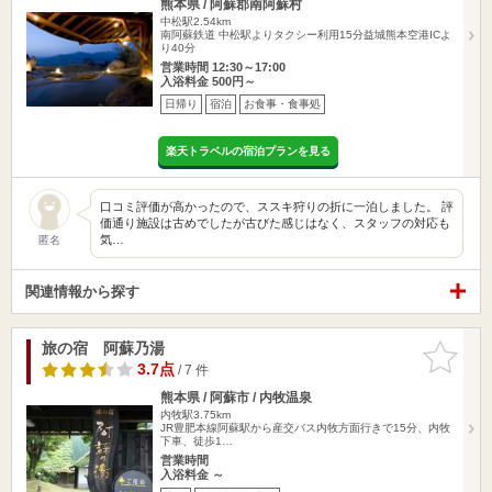
熊本県 / 阿蘇郡南阿蘇村
中松駅2.54km
南阿蘇鉄道 中松駅よりタクシー利用15分益城熊本空港ICよ
り40分
営業時間 12:30～17:00
入浴料金 500円～
日帰り
宿泊
お食事・食事処
楽天トラベルの宿泊プランを見る
口コミ評価が高かったので、ススキ狩りの折に一泊しました。 評
価通り施設は古めでしたが古びた感じはなく、スタッフの対応も
気…
匿名
関連情報から探す
旅の宿 阿蘇乃湯
お気に入
りに追加
3.7点
/ 7 件
熊本県 / 阿蘇市 / 内牧温泉
内牧駅3.75km
JR豊肥本線阿蘇駅から産交バス内牧方面行きで15分、内牧
下車、徒歩1…
営業時間
入浴料金 ～