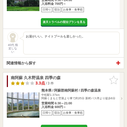
入浴料金 700円～
日帰り
宿泊
お食事・食事処
楽天トラベルの宿泊プランを見る
お湯がいい。ナイトプールも楽しかった。
40代 指
定しな
い
関連情報から探す
南阿蘇 久木野温泉 四季の森
お気に入
りに追加
3.3点
/ 3 件
熊本県 / 阿蘇郡南阿蘇村 / 四季の森温泉
中松駅1.37km
阿蘇くまもと空港より車で約35分 新村バス停より徒歩6分
営業時間 6:30～21:00
入浴料金 600円～
日帰り
宿泊
お食事・食事処