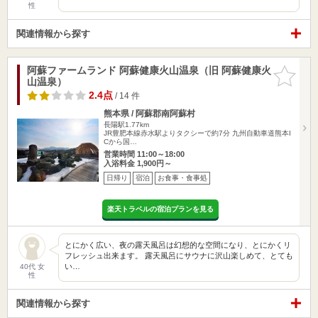
性
関連情報から探す
阿蘇ファームランド 阿蘇健康火山温泉（旧 阿蘇健康火
お気に入
山温泉）
りに追加
2.4点
/ 14 件
熊本県 / 阿蘇郡南阿蘇村
長陽駅1.77km
JR豊肥本線赤水駅よりタクシーで約7分 九州自動車道熊本I
Cから国…
営業時間 11:00～18:00
入浴料金 1,900円～
日帰り
宿泊
お食事・食事処
楽天トラベルの宿泊プランを見る
とにかく広い、夜の露天風呂は幻想的な空間になり、とにかくリ
フレッシュ出来ます。 露天風呂にサウナに沢山楽しめて、とても
い…
40代 女
性
関連情報から探す