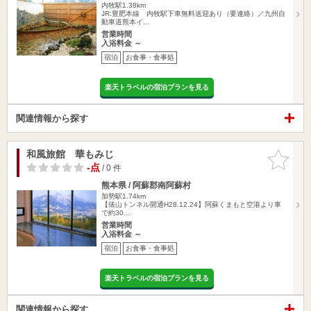
内牧駅1.38km
JR:豊肥本線 内牧駅下車無料送迎あり（要連絡）／九州自
動車道熊本イ…
営業時間
入浴料金 ～
宿泊
お食事・食事処
楽天トラベルの宿泊プランを見る
関連情報から探す
和風旅館 華もみじ
お気に入
りに追加
-点
/ 0 件
熊本県 / 阿蘇郡南阿蘇村
加勢駅1.74km
【俵山トンネル開通H28.12.24】阿蘇くまもと空港より車
で約30…
営業時間
入浴料金 ～
宿泊
お食事・食事処
楽天トラベルの宿泊プランを見る
関連情報から探す