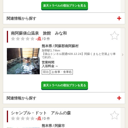
楽天トラベルの宿泊プランを見る
関連情報から探す
南阿蘇俵山温泉 旅館 みな和
お気に入
りに追加
-点
/ 0 件
熊本県 / 阿蘇郡南阿蘇村
加勢駅1.74km
【俵山トンネル開通H28.12.24】阿蘇くまもと空港より車
で約35…
営業時間
入浴料金 ～
宿泊
お食事・食事処
楽天トラベルの宿泊プランを見る
関連情報から探す
シャンブル・ドット アルムの森
お気に入
りに追加
-点
/ 0 件
熊本県 / 阿蘇市