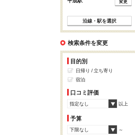
平成駅
変更
沿線・駅を選択
検索条件を変更
目的別
日帰り / 立ち寄り
宿泊
口コミ評価
指定なし
以上
予算
下限なし
～