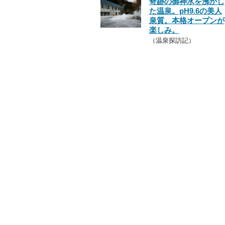
奇跡の御神水を沸かし
た温泉。pH9.6の美人
泉質。本格オープンが
楽しみ。
（温泉探訪記）