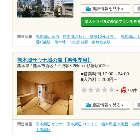
施設情報を見る
楽天トラベルの宿泊プランを見
関連情報
熊本周辺 宿泊
熊本周辺 駅近（徒歩10分以内）
熊本周辺 
通町筋駅
熊本城・市役所前駅
藤崎宮前駅
熊本城サウナ城の湯【男性専用】
熊本県 / 熊本市西区 /
平成駅3.26km
/
杉塘駅412m
■営業時間 17:00～24:00
■入浴料 1,200円～
- 点
/ 0件
施設情報を見る
関連情報
熊本周辺 サウナ
熊本周辺 ロウリュ
熊本周辺 水風呂
杉塘
上熊本駅