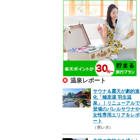
温泉レポート
サウナ＆露天が劇的進
化「極楽湯 羽生温
泉」！リニューアルで
登場のバレルサウナや
女性専用エリアをレポ
ート
（突レポ）