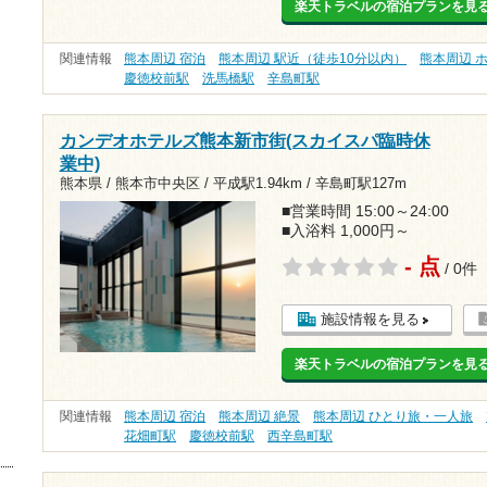
楽天トラベルの宿泊プランを見
関連情報
熊本周辺 宿泊
熊本周辺 駅近（徒歩10分以内）
熊本周辺 
慶徳校前駅
洗馬橋駅
辛島町駅
カンデオホテルズ熊本新市街(スカイスパ臨時休
業中)
熊本県 / 熊本市中央区 /
平成駅1.94km
/
辛島町駅127m
■営業時間 15:00～24:00
■入浴料 1,000円～
- 点
/ 0件
施設情報を見る
楽天トラベルの宿泊プランを見
関連情報
熊本周辺 宿泊
熊本周辺 絶景
熊本周辺 ひとり旅・一人旅
花畑町駅
慶徳校前駅
西辛島町駅