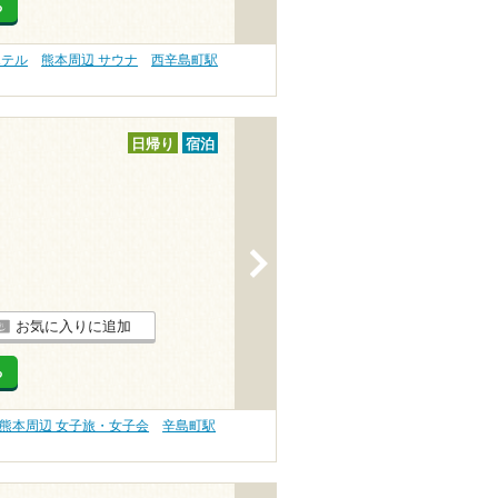
る
ホテル
熊本周辺 サウナ
西辛島町駅
日帰り
宿泊
>
お気に入りに追加
る
熊本周辺 女子旅・女子会
辛島町駅