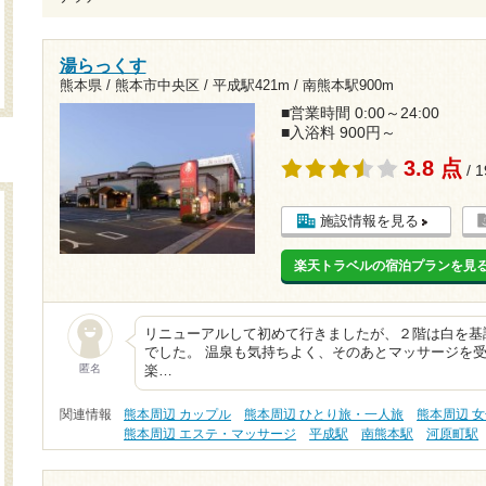
湯らっくす
熊本県 / 熊本市中央区 /
平成駅421m
/
南熊本駅900m
■営業時間 0:00～24:00
■入浴料 900円～
3.8 点
/ 
施設情報を見る
楽天トラベルの宿泊プランを見
リニューアルして初めて行きましたが、２階は白を基
でした。 温泉も気持ちよく、そのあとマッサージを
匿名
楽…
関連情報
熊本周辺 カップル
熊本周辺 ひとり旅・一人旅
熊本周辺 
熊本周辺 エステ・マッサージ
平成駅
南熊本駅
河原町駅