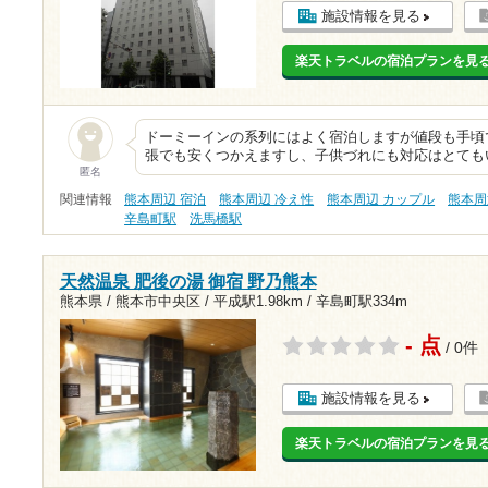
施設情報を見る
楽天トラベルの宿泊プランを見
ドーミーインの系列にはよく宿泊しますが値段も手頃
張でも安くつかえますし、子供づれにも対応はとても
匿名
関連情報
熊本周辺 宿泊
熊本周辺 冷え性
熊本周辺 カップル
熊本周
辛島町駅
洗馬橋駅
天然温泉 肥後の湯 御宿 野乃熊本
熊本県 / 熊本市中央区 /
平成駅1.98km
/
辛島町駅334m
- 点
/ 0件
施設情報を見る
楽天トラベルの宿泊プランを見