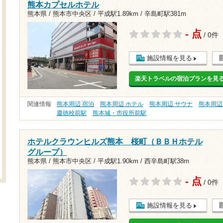
熊本カプセルホテル
熊本県 / 熊本市中央区 /
平成駅1.89km
/
辛島町駅381m
- 点
/ 0件
施設情報を見る
楽天トラベルの宿泊プランを見
関連情報
熊本周辺 宿泊
熊本周辺 ホテル
熊本周辺 サウナ
熊本周辺
慶徳校前駅
熊本城・市役所前駅
ホテルクラウンヒルズ熊本 桜町（ＢＢＨホテル
グループ）
熊本県 / 熊本市中央区 /
平成駅1.90km
/
西辛島町駅38m
- 点
/ 0件
施設情報を見る