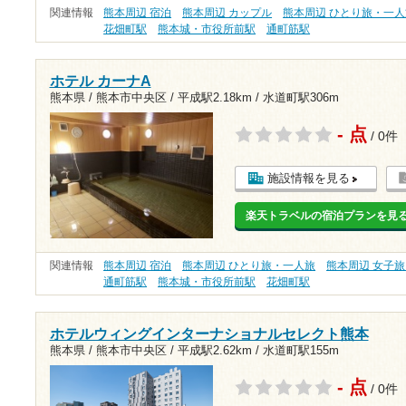
関連情報
熊本周辺 宿泊
熊本周辺 カップル
熊本周辺 ひとり旅・一人
花畑町駅
熊本城・市役所前駅
通町筋駅
ホテル カーナA
熊本県 / 熊本市中央区 /
平成駅2.18km
/
水道町駅306m
- 点
/ 0件
施設情報を見る
楽天トラベルの宿泊プランを見
関連情報
熊本周辺 宿泊
熊本周辺 ひとり旅・一人旅
熊本周辺 女子
通町筋駅
熊本城・市役所前駅
花畑町駅
ホテルウィングインターナショナルセレクト熊本
熊本県 / 熊本市中央区 /
平成駅2.62km
/
水道町駅155m
- 点
/ 0件