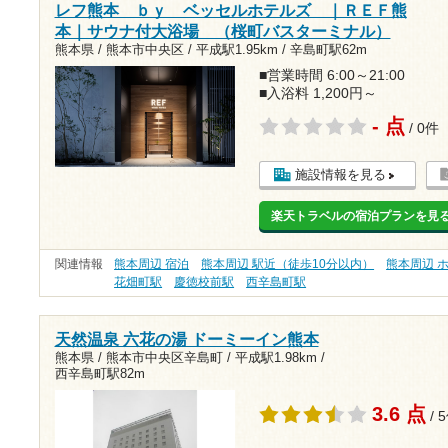
レフ熊本 ｂｙ ベッセルホテルズ ｜ＲＥＦ熊
本｜サウナ付大浴場 （桜町バスターミナル）
熊本県 / 熊本市中央区 /
平成駅1.95km
/
辛島町駅62m
■営業時間 6:00～21:00
■入浴料 1,200円～
- 点
/ 0件
施設情報を見る
楽天トラベルの宿泊プランを見
関連情報
熊本周辺 宿泊
熊本周辺 駅近（徒歩10分以内）
熊本周辺 
花畑町駅
慶徳校前駅
西辛島町駅
天然温泉 六花の湯 ドーミーイン熊本
熊本県 / 熊本市中央区辛島町 /
平成駅1.98km
/
西辛島町駅82m
3.6 点
/ 