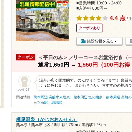
■営業時間 10:00～24:00
■入浴料 800円～
4.4 点
/ 
クーポンあり
施設情報を見る
＜平日のみ＞フリーコース岩盤浴付き（
クーポン
通常
1,650円
→
1,550円（100円お
湯舟が広く開放的で、のんびりくつろげます！ 泉質
ように感じました。 また行きたい、おすすめの施設
20代 女性
関連情報
熊本周辺 炭酸水素塩泉
熊本周辺 塩化物泉
熊本周辺 美肌
三ツ石駅
堀川駅
梶尾温泉（かじおおんせん）
熊本県 / 熊本市北区 /
堀川駅2.76km
/
黒石駅1.26km