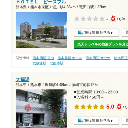
ＨＯＴＥＬ ピースフル
熊本県 / 熊本市東区 /
堀川駅4.38km
/
竜田口駅1.22km
- 点
/ 0件
施設情報を見る
楽天トラベルの宿泊プランを見
関連情報
熊本周辺 宿泊
熊本周辺 ホテル
熊本周辺 サウナ
熊本周辺
武蔵塚駅
北熊本駅
大福湯
熊本県 / 熊本市 /
堀川駅4.48km
/
藤崎宮前駅127m
■営業時間 13:00～23:00
■入浴料 450円～
5.0 点
/ 
施設情報を見る