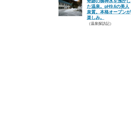
奇跡の御神水を沸かし
た温泉。pH9.6の美人
泉質。本格オープンが
楽しみ。
（温泉探訪記）