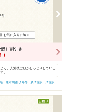
>
16件
お気に入りに追加
一般）割引き
>
得！）
もよく、入浴後は肌がしっとりしている
です。
の湯
熊本周辺 切り傷
新須屋駅
須屋駅
日帰り