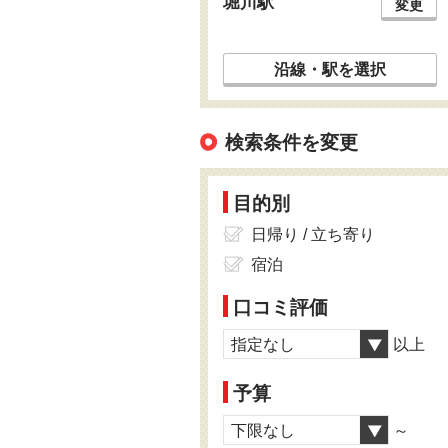
堀川駅
変更
沿線・駅を選択
検索条件を変更
目的別
日帰り / 立ち寄り
宿泊
口コミ評価
指定なし
以上
予算
下限なし
～