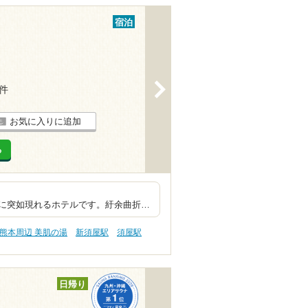
宿泊
>
5件
お気に入りに追加
る
佇む豪華ホテル
に突如現れるホテルです。紆余曲折…
熊本周辺 美肌の湯
新須屋駅
須屋駅
日帰り