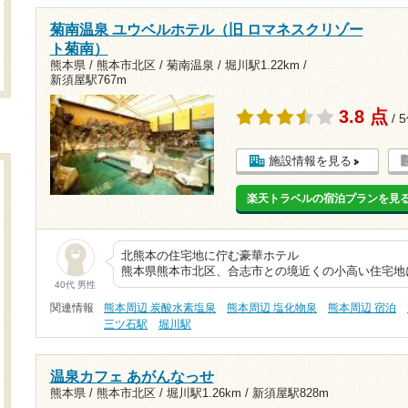
菊南温泉 ユウベルホテル（旧 ロマネスクリゾー
ト菊南）
熊本県 / 熊本市北区 / 菊南温泉 /
堀川駅1.22km
/
新須屋駅767m
3.8 点
/ 
施設情報を見る
楽天トラベルの宿泊プランを見
北熊本の住宅地に
熊本県熊本市北区、合志市との境近くの小高い住宅地
40代 男性
関連情報
熊本周辺 炭酸水素塩泉
熊本周辺 塩化物泉
熊本周辺 宿泊
三ツ石駅
堀川駅
温泉カフェ あがんなっせ
熊本県 / 熊本市北区 /
堀川駅1.26km
/
新須屋駅828m