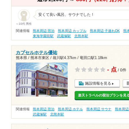
安くて良い風呂、サウナでした！
～10代 男性
関連情報
熊本周辺 宿泊
熊本周辺 カップル
熊本周辺 子連れOK
熊
東海学園前駅
武蔵塚駅
北熊本駅
カプセルホテル優祐
熊本県 / 熊本市東区 /
堀川駅4.37km
/
竜田口駅1.18km
- 点
/ 0件
施設情報を見る
楽天トラベルの宿泊プランを見
関連情報
熊本周辺 宿泊
熊本周辺 ホテル
熊本周辺 サウナ
熊本周辺
武蔵塚駅
北熊本駅