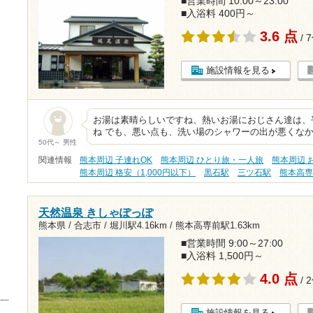
■営業時間 10:00～23:00
■入浴料 400円～
3.6 点
/ 
施設情報を見る
お湯は素晴らしいですね、熱いお湯におじさん達は、
ね でも、悪い点も、洗い場のシャワーの出が悪くなか
50代～ 男性
関連情報
熊本周辺 子連れOK
熊本周辺 ひとり旅・一人旅
熊本周辺 
熊本周辺 格安（1,000円以下）
黒石駅
三ツ石駅
熊本高
天然温泉 きしゃぽっぽ
熊本県 / 合志市 /
堀川駅4.16km
/
熊本高専前駅1.63km
■営業時間 9:00～27:00
■入浴料 1,500円～
4.0 点
/ 
施設情報を見る