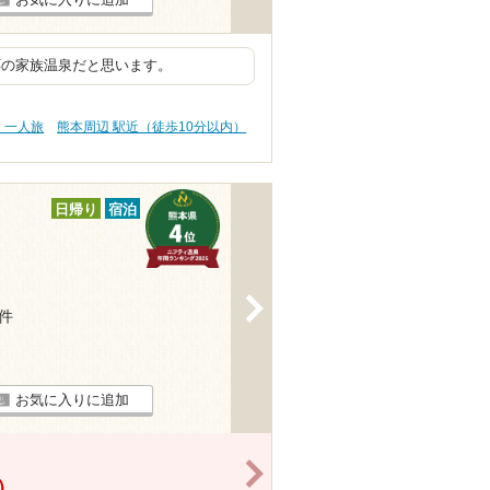
応の家族温泉だと思います。
・一人旅
熊本周辺 駅近（徒歩10分以内）
日帰り
宿泊
>
6件
お気に入りに追加
>
）