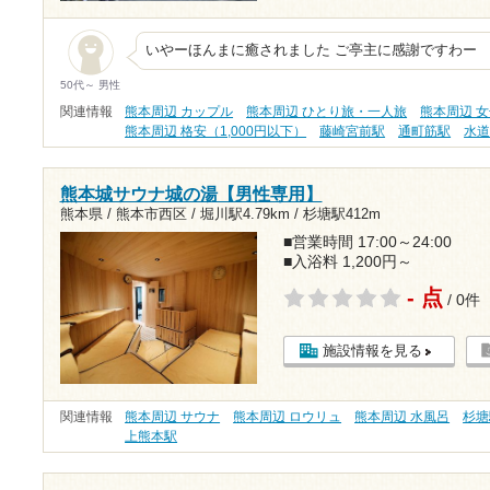
いやーほんまに癒されました ご亭主に感謝ですわー
50代～ 男性
関連情報
熊本周辺 カップル
熊本周辺 ひとり旅・一人旅
熊本周辺 
熊本周辺 格安（1,000円以下）
藤崎宮前駅
通町筋駅
水
熊本城サウナ城の湯【男性専用】
熊本県 / 熊本市西区 /
堀川駅4.79km
/
杉塘駅412m
■営業時間 17:00～24:00
■入浴料 1,200円～
- 点
/ 0件
施設情報を見る
関連情報
熊本周辺 サウナ
熊本周辺 ロウリュ
熊本周辺 水風呂
杉塘
上熊本駅