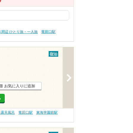
本周辺 ひとり旅・一人旅
竜田口駅
宿泊
>
お気に入りに追加
る
 露天風呂
竜田口駅
東海学園前駅