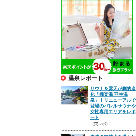
温泉レポート
サウナ＆露天が劇的進
化「極楽湯 羽生温
泉」！リニューアルで
登場のバレルサウナや
女性専用エリアをレポ
ート
（突レポ）