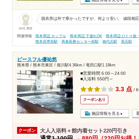
脱衣所は外で寒かったですが、何より安い。 値段相
30代 男性
関連情報
熊本周辺 カップル
熊本周辺 子連れOK
熊本周辺 ひとり旅
熊本高専前駅
再春医療センター前駅
御代志駅
黒石駅
ピースフル優祐悠
熊本県 / 熊本市東区 /
堀川駅4.36km
/
竜田口駅1.18km
■営業時間 6:00～24:00
■入浴料 550円～
3.3 点
/ 
クーポンあり
施設情報を見る
大人入浴料＋館内着セット220円引き
クーポン
通常
1,100円
→
880円（220円お得！