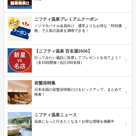
ニフティ温泉プレミアムクーポン
ノジマモバイル会員向け 通常よりもお得な「特別価
格」で人気の温泉を満喫できる！
【ニフティ温泉 百名湯2026】
行ってみたい施設に投票してプレゼントを当てよう！
（全10回開催 / 合計260名様）
岩盤浴特集
日本全国の岩盤浴情報だけをピックアップ。まとめて
検索！
ニフティ温泉ニュース
温泉にもっと行きたくなる！お得な情報を掲載中