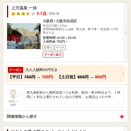
上方温泉 一休
3.7点
/ 260 件
大阪府 / 大阪市此花区
安治川口駅1.22km
JR環状線/阪神なんば線「西九条」駅下車 一休送迎バス利
用または、…
営業時間 10:00～24:00
入浴料金 750円～
日帰り
サウナ
クーポンあり
大人入館料50円引き
クーポン
【平日】
750円
→
700円
【土日祝】
850円
→
800円
西九条駅前から無料送迎バスを利用。朝10～夜10時台まで、１時
間に１本以上運行されているので便利。 お風呂はコロナ対…
50代～
女性
関連情報から探す