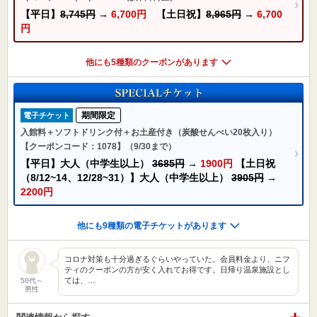
【平日】
8,745円
→
6,700円
【土日祝】
8,965円
→
6,700
円
他にも5種類のクーポンがあります
期間限定
電子チケット
入館料＋ソフトドリンク付＋お土産付き（炭酸せんべい20枚入り）
【クーポンコード：1078】（9/30まで）
【平日】大人（中学生以上）
3685円
→
1900円
【土日祝
（8/12~14、12/28~31）】大人（中学生以上）
3905円
→
2200円
他にも9種類の電子チケットがあります
コロナ対策も十分過ぎるぐらいやっていた。会員料金より、ニフ
ティのクーポンの方が安く入れてお得です。日帰り温泉施設とし
ては、…
50代～
男性