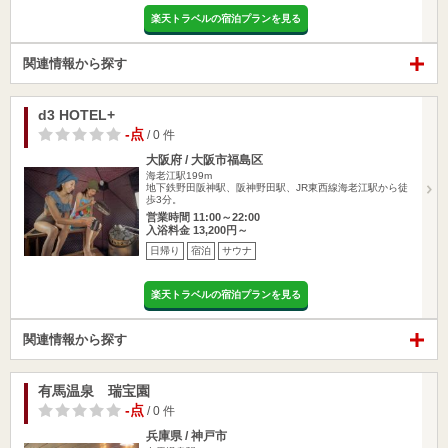
楽天トラベルの宿泊プランを見る
関連情報から探す
d3 HOTEL+
-点
/ 0 件
大阪府 / 大阪市福島区
海老江駅199m
地下鉄野田阪神駅、阪神野田駅、JR東西線海老江駅から徒
歩3分。
営業時間 11:00～22:00
入浴料金 13,200円～
日帰り
宿泊
サウナ
楽天トラベルの宿泊プランを見る
関連情報から探す
有馬温泉 瑞宝園
-点
/ 0 件
兵庫県 / 神戸市