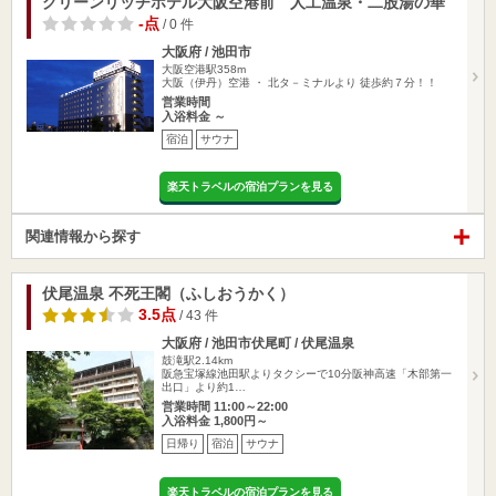
グリーンリッチホテル大阪空港前 人工温泉・二股湯の華
-点
/ 0 件
大阪府 / 池田市
大阪空港駅358m
大阪（伊丹）空港 ・ 北タ－ミナルより 徒歩約７分！！
営業時間
入浴料金 ～
宿泊
サウナ
楽天トラベルの宿泊プランを見る
関連情報から探す
伏尾温泉 不死王閣（ふしおうかく）
3.5点
/ 43 件
大阪府 / 池田市伏尾町 / 伏尾温泉
鼓滝駅2.14km
阪急宝塚線池田駅よりタクシーで10分阪神高速「木部第一
出口」より約1…
営業時間 11:00～22:00
入浴料金 1,800円～
日帰り
宿泊
サウナ
楽天トラベルの宿泊プランを見る