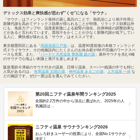
デトックス効果と爽快感が思わず"くせ"になる「サウナ」
「サウナ」はフィンランド発祥の蒸し風呂のことで、熱気浴により発汗作用と
新陳代謝を高めてデトックス効果が得られることが特徴。リラックス効果以外
にも、免疫力アップや、温度差刺激による副腎の強化、自律神経の調整効果な
どがあると言われています。普段汗をかくことが少なく新陳代謝が低下してい
る人に、爽快感が味わえる「サウナ」はオススメです。
東京都墨田区にある「
両国湯屋江戸遊
」は、温度90度前後の本格フィンランド
式ドライサウナ。その他施設内にたくさんのお休み処やWi-Fi完備のワークスペ
ースも充実。また、「
バーデと天然温泉 豊島園 庭の湯
」屋外サウナを含む4種
のサウナで心地よい刺激と発汗を楽しめます。
阪急電鉄今津線のサウナ付きの温泉、日帰り温泉、スーパー銭湯の中でも特に
人気があるのは、
有馬温泉 太閤の湯
、
神州温泉 あるごの湯
、
上方温泉 一休
な
どの施設です。ぜひ一度は足を運んでみてください。
第20回ニフティ温泉年間ランキング2025
全国約2.2万件の中から頂点に選ばれた、2025年の人
気施設は…
ニフティ温泉 サウナランキング2026
おふろ好きユーザーの投票により、全国No.1サウナが
決定！