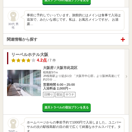
楽天トラベルの宿泊プランを見る
事前に予約していっています。旅館的にはメインは食事で入浴は
追加で、みたいな感じです。私は、お風呂メインですが。 お湯
露…
30代 男
性
関連情報から探す
リーベルホテル大阪
4.2点
/ 7 件
大阪府 / 大阪市此花区
桜島駅97m
JR桜島駅より徒歩1分 「大阪市中心部」より阪神高速にて
約20分 …
営業時間 6:00～25:00
入浴料金 2,000円～
日帰り
宿泊
サウナ
楽天トラベルの宿泊プランを見る
ホームページからの事前予約で1000円で入浴しました。ユニバー
サルの次の駅桜島駅の目の前で広くて綺麗なホテルスパです。タ
オ…
50代～