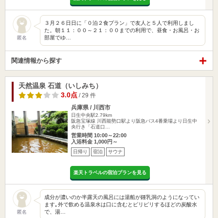
３月２６日日に「０泊２食プラン」で友人と５人で利用しまし
た。朝１１：００～２１：００までの利用で、昼食・お風呂・お
部屋でゆ…
匿名
関連情報から探す
天然温泉 石道（いしみち）
3.0点
/ 29 件
兵庫県 / 川西市
日生中央駅2.79km
阪急宝塚線 川西能勢口駅より阪急バス4番乗場より日生中
央行き「石道口…
営業時間 10:00～22:00
入浴料金 1,000円～
日帰り
宿泊
サウナ
楽天トラベルの宿泊プランを見る
成分が濃いのか半露天の風呂には湯船が鍾乳洞のようになってい
ます｡外で飲める温泉水は口に含むとピリピリするほどの炭酸水
で、湯…
匿名