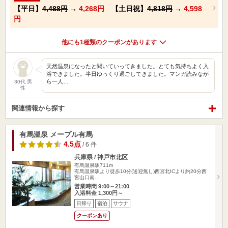
【平日】
4,488円
→
4,268円
【土日祝】
4,818円
→
4,598
円
他にも1種類のクーポンがあります
天然温泉になったと聞いていってきました。とても気持ちよく入
浴できました。半日ゆっくり過ごしてきました。マンガ読みなが
ら一人…
30代 男
性
関連情報から探す
有馬温泉 メープル有馬
4.5点
/ 6 件
兵庫県 / 神戸市北区
有馬温泉駅711m
有馬温泉駅より徒歩10分(送迎無し)西宮北ICより約20分西
宮山口南…
営業時間 9:00～21:00
入浴料金 1,300円～
日帰り
宿泊
サウナ
クーポンあり