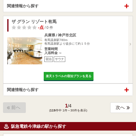
関連情報から探す
ザ グラン リゾート有馬
-点
/ 0 件
兵庫県 / 神戸市北区
有馬温泉駅780m
有馬温泉駅より徒歩にて約１５分
営業時間
入浴料金 ～
宿泊
サウナ
楽天トラベルの宿泊プランを見る
関連情報から探す
1
/
4
前へ
次へ
(
119
件中 1件～30件を表示)
阪急電鉄今津線の駅から探す