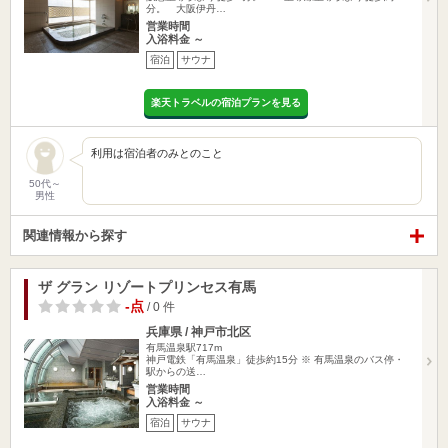
分。 大阪伊丹…
営業時間
入浴料金 ～
宿泊
サウナ
楽天トラベルの宿泊プランを見る
利用は宿泊者のみとのこと
50代～
男性
関連情報から探す
ザ グラン リゾートプリンセス有馬
-点
/ 0 件
兵庫県 / 神戸市北区
有馬温泉駅717m
神戸電鉄「有馬温泉」徒歩約15分 ※ 有馬温泉のバス停・
駅からの送…
営業時間
入浴料金 ～
宿泊
サウナ