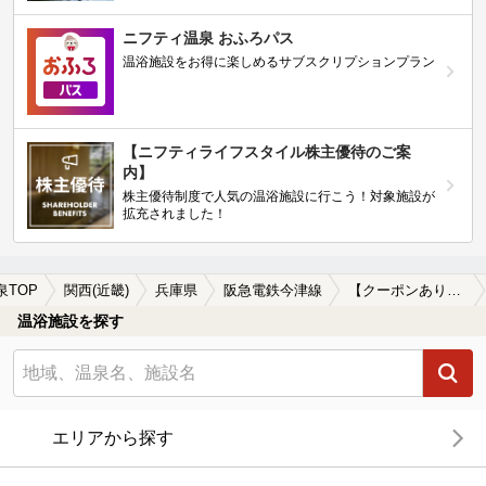
ニフティ温泉 おふろパス
温浴施設をお得に楽しめるサブスクリプションプラン
【ニフティライフスタイル株主優待のご案
内】
株主優待制度で人気の温浴施設に行こう！対象施設が
拡充されました！
泉TOP
関西(近畿)
兵庫県
阪急電鉄今津線
【クーポンあり】サウナ付きの阪急電鉄今津線周辺の温泉、日帰り温泉、スーパー銭湯を探す
温浴施設を探す
エリアから探す