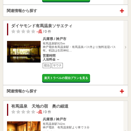
関連情報から探す
ダイヤモンド有馬温泉ソサエティ
-点
/ 0 件
兵庫県 / 神戸市
有馬温泉駅825m
神戸電鉄有馬温泉駅・有馬温泉バス停より無料送迎バス
有。初詣は生田神社…
営業時間
入浴料金 ～
宿泊
サウナ
楽天トラベルの宿泊プランを見る
関連情報から探す
有馬温泉 天地の宿 奥の細道
-点
/ 0 件
兵庫県 / 神戸市
有馬温泉駅742m
神戸電鉄 有馬温泉駅より車で３分