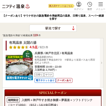
購入済チケットはこちら
ログイン
履歴
メニュー
【クーポンあり】サウナ付きの阪急電鉄今津線周辺の温泉、日帰り温泉、スーパー銭湯
を探す
駅名で探す
119
"阪急電鉄今津線"の検索結果
件
有馬温泉 太閤の湯
4.5点
/ 923 件
兵庫県 / 神戸市北区 / 有馬温泉
有馬温泉駅495m
有馬温泉駅下車徒歩約7分 ※駅前より送迎バスあり西宮
北ICより約15…
営業時間 10:00～22:00
入浴料金 2,750円～
日帰り
サウナ
電子チケットあり
クーポンあり
入館料＋神戸牛すき焼き御膳＋夢蒸楽＋ソフトドリンク
期間限定
（コード1004）（8/12～14は休日料金）