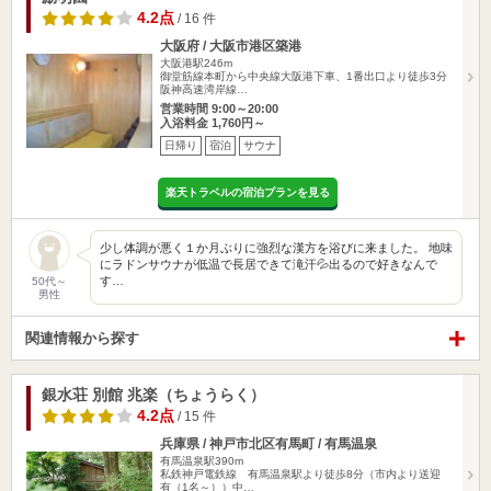
4.2点
/ 16 件
大阪府 / 大阪市港区築港
大阪港駅246m
御堂筋線本町から中央線大阪港下車、1番出口より徒歩3分
阪神高速湾岸線…
営業時間 9:00～20:00
入浴料金 1,760円～
日帰り
宿泊
サウナ
楽天トラベルの宿泊プランを見る
少し体調が悪く１か月ぶりに強烈な漢方を浴びに来ました。 地味
にラドンサウナが低温で長居できて滝汗💦出るので好きなんで
す…
50代～
男性
関連情報から探す
銀水荘 別館 兆楽（ちょうらく）
4.2点
/ 15 件
兵庫県 / 神戸市北区有馬町 / 有馬温泉
有馬温泉駅390m
私鉄神戸電鉄線 有馬温泉駅より徒歩8分（市内より送迎
有（1名～））中…