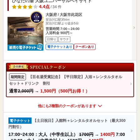
ひなたの湯 大阪ユニバーサルベイサイド
4.4点
/ 34 件
大阪府 / 大阪市此花区
安治川口駅354m
安治川口駅より徒歩5分
営業時間 7:00～24:00
入浴料金 900円～
日帰り
サウナ
電子チケットあり
クーポンあり
【百名湯受賞記念】【平日限定】入浴＋レンタルタオル
期間限定
セット＋ドリンク 割引
通常
2,000円
→
1,500円（500円お得！）
他にも2種類のクーポンがあります
【土日祝日】入館料＋レンタルタオルセット（最大300
電子チケット
円割引）
17:00~24:00：大人（中学生以上）
1700円
→
1400円
7:00