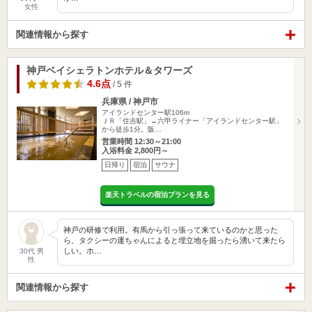
女性
関連情報から探す
神戸ベイシェラトンホテル＆タワーズ
4.6点
/ 5 件
兵庫県 / 神戸市
アイランドセンター駅106m
ＪＲ「住吉駅」→六甲ライナー「アイランドセンター駅」
から徒歩1分。阪…
営業時間 12:30～21:00
入浴料金 2,800円～
日帰り
宿泊
サウナ
楽天トラベルの宿泊プランを見る
神戸の研修で利用。有馬から引っ張って来ているのかと思った
ら、タクシーの運ちゃんによると埋立地を掘ったら湧いて来たら
しい。ホ…
30代 男
性
関連情報から探す