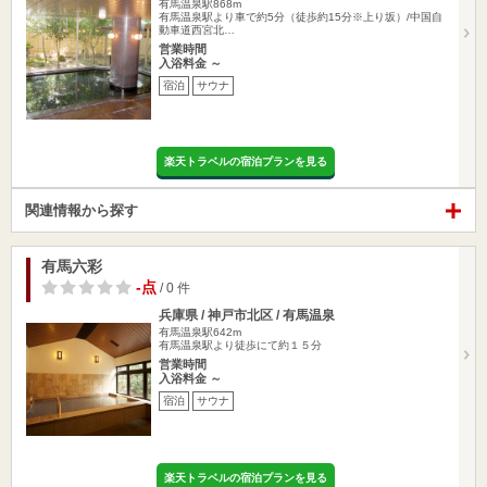
有馬温泉駅868m
有馬温泉駅より車で約5分（徒歩約15分※上り坂）/中国自
動車道西宮北…
営業時間
入浴料金 ～
宿泊
サウナ
楽天トラベルの宿泊プランを見る
関連情報から探す
有馬六彩
-点
/ 0 件
兵庫県 / 神戸市北区 / 有馬温泉
有馬温泉駅642m
有馬温泉駅より徒歩にて約１５分
営業時間
入浴料金 ～
宿泊
サウナ
楽天トラベルの宿泊プランを見る