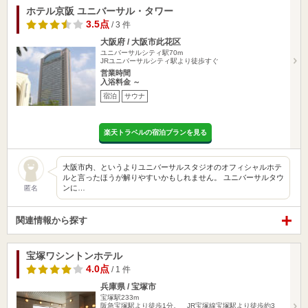
ホテル京阪 ユニバーサル・タワー
3.5点
/ 3 件
大阪府 / 大阪市此花区
ユニバーサルシティ駅70m
JRユニバーサルシティ駅より徒歩すぐ
営業時間
入浴料金 ～
宿泊
サウナ
楽天トラベルの宿泊プランを見る
大阪市内、というよりユニバーサルスタジオのオフィシャルホテ
ルと言ったほうが解りやすいかもしれません。 ユニバーサルタウ
ンに…
匿名
関連情報から探す
宝塚ワシントンホテル
4.0点
/ 1 件
兵庫県 / 宝塚市
宝塚駅233m
阪急宝塚駅より徒歩1分。 JR宝塚線宝塚駅より徒歩約3