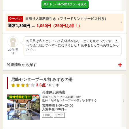
楽天トラベルの宿泊プランを見る
日帰り入浴料割引き（フリードリンクサービス付き）
クーポン
通常
1,300円
→
1,050円（250円お得！）
お風呂は広々としていて高級感があり、とても良かったです。入
った後は肌がすべすべになりました！ 食事もとっても美味しかっ
たで…
20代 男
性
関連情報から探す
尼崎センタープール前 みずきの湯
3.6点
/ 105 件
兵庫県 / 尼崎市
尼崎センタープール前駅310m
阪神「尼崎センタープール前」駅下車すぐ
営業時間 9:00～26:00
入浴料金 880円～
日帰り
サウナ