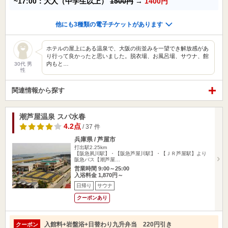
~17:00：大人（中学生以上）
1500円
→
1400円
他にも3種類の電子チケットがあります
ホテルの屋上にある温泉で、大阪の街並みを一望でき解放感があ
り行って良かったと思いました。脱衣場、お風呂場、サウナ、館
内もと…
30代 男
性
関連情報から探す
潮芦屋温泉 スパ水春
4.2点
/ 37 件
兵庫県 / 芦屋市
打出駅2.25km
【阪急夙川駅】・【阪急芦屋川駅】・【ＪＲ芦屋駅】より
阪急バス【潮芦屋…
営業時間 9:00～25:00
入浴料金 1,870円～
日帰り
サウナ
クーポンあり
入館料+岩盤浴+日替わり九升弁当 220円引き
クーポン