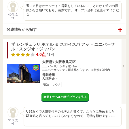
週に２日はオールナイト営業をしているのに、とにかく館内の掃
除が行き届いており、清潔です。 オープン当初は正直イマイチだ
な…
40代 女
性
関連情報から探す
ザ シンギュラリ ホテル ＆ スカイスパ アット ユニバーサ
ル・スタジオ・ジャパン
4.0点
/ 1 件
大阪府 / 大阪市此花区
ユニバーサルシティ駅48m
ユニバーサルシティ駅改札からすぐ。※徒歩1分以内
営業時間
入浴料金 ～
宿泊
サウナ
楽天トラベルの宿泊プランを見る
USJ近くで大浴場付きのホテルが良くて、こちらに決めました！
駅直結と言ってもいいくらいすぐなので、荷物を預けやすい…
30代 女
性