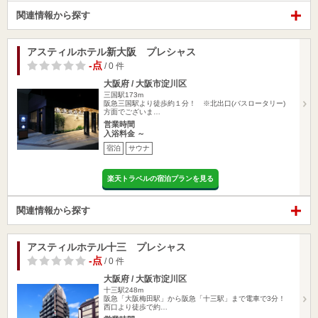
関連情報から探す
アスティルホテル新大阪 プレシャス
-点
/ 0 件
大阪府 / 大阪市淀川区
三国駅173m
阪急三国駅より徒歩約１分！ ※北出口(バスロータリー)
方面でございま…
営業時間
入浴料金 ～
宿泊
サウナ
楽天トラベルの宿泊プランを見る
関連情報から探す
アスティルホテル十三 プレシャス
-点
/ 0 件
大阪府 / 大阪市淀川区
十三駅248m
阪急「大阪梅田駅」から阪急「十三駅」まで電車で3分！
西口より徒歩で約…