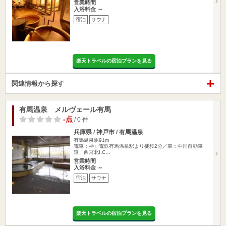
営業時間
入浴料金 ～
宿泊
サウナ
楽天トラベルの宿泊プランを見る
関連情報から探す
有馬温泉 メルヴェール有馬
-点
/ 0 件
兵庫県 / 神戸市 / 有馬温泉
有馬温泉駅91m
電車：神戸電鉄有馬温泉駅より徒歩2分／車：中国自動車
道「西宮北I.C…
営業時間
入浴料金 ～
宿泊
サウナ
楽天トラベルの宿泊プランを見る