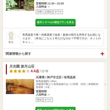
営業時間 11:30～22:00
入浴料金 ～
日帰り
宿泊
サウナ
楽天トラベルの宿泊プランを見る
有馬温泉で唯一自家源泉で金泉・銀泉の両方を所有するお宿にな
ります。（本当にこちら１件だけなのか？不明ですが、ネットの
キャッ…
匿名
関連情報から探す
月光園 游月山荘
4.4点
/ 12 件
兵庫県 / 神戸市北区 / 有馬温泉
有馬温泉駅1.19km
JR新神戸駅より有馬温泉行きバス利用 50分（有馬町内
送迎有（1名…
営業時間
入浴料金 ～
宿泊
サウナ