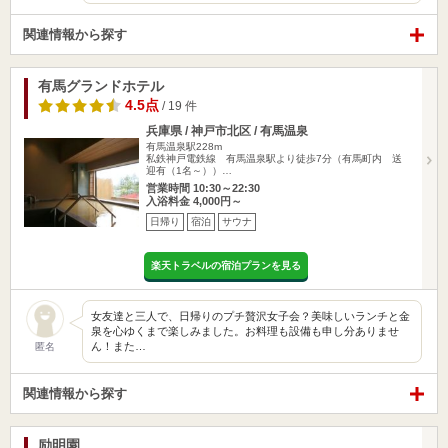
関連情報から探す
有馬グランドホテル
4.5点
/ 19 件
兵庫県 / 神戸市北区 / 有馬温泉
有馬温泉駅228m
私鉄神戸電鉄線 有馬温泉駅より徒歩7分（有馬町内 送
迎有（1名～））…
営業時間 10:30～22:30
入浴料金 4,000円～
日帰り
宿泊
サウナ
楽天トラベルの宿泊プランを見る
女友達と三人で、日帰りのプチ贅沢女子会？美味しいランチと金
泉を心ゆくまで楽しみました。お料理も設備も申し分ありませ
ん！また…
匿名
関連情報から探す
励明園