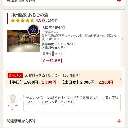
関連情報から探す
神州温泉 あるごの湯
4.5点
/ 158 件
大阪府 / 豊中市
三国駅419m
阪急宝塚線三国駅より徒歩10分。阪急神戸線神崎川駅より
徒歩20分国道…
営業時間 10:00～26:00
入浴料金 900円～
日帰り
サウナ
クーポンあり
入館料＋チムジルバン 100円引き
クーポン
【平日】
1,900円
→
1,800円
【土日祝】
2,300円
→
2,200円
チムジルバンもお風呂もゆっくりできて最高でした。 ご飯も美味
しいし、これからも通いたいです。
20代 女
性
関連情報から探す