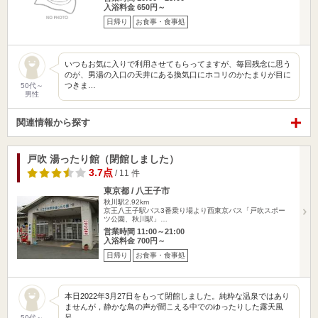
入浴料金 650円～
日帰り
お食事・食事処
いつもお気に入りで利用させてもらってますが、毎回残念に思う
のが、男湯の入口の天井にある換気口にホコリのかたまりが目に
つきま…
50代～
男性
関連情報から探す
戸吹 湯ったり館（閉館しました）
3.7点
/ 11 件
東京都 / 八王子市
秋川駅2.92km
京王八王子駅バス3番乗り場より西東京バス「戸吹スポー
ツ公園、秋川駅」…
営業時間 11:00～21:00
入浴料金 700円～
日帰り
お食事・食事処
本日2022年3月27日をもって閉館しました。純粋な温泉ではあり
ませんが，静かな鳥の声が聞こえる中でのゆったりした露天風
呂…
50代～