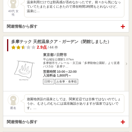
温泉利用だけでは割高感が否めなかったです。前々から気になっ
ていてたまたま近くにきたので滞在時間1時間もとれないけど、
温泉に…
40代 女
性
関連情報から探す
多摩テック 天然温泉クア・ガーデン（閉館しました）
2.9点
/ 44 件
東京都 / 日野市
平山城址公園駅1.07km
多摩都市モノレール・京王線「多摩動物公園駅」より直通
バス5分「多摩テ…
営業時間 10:00～22:00
入浴料金 1,800円～
日帰り
お食事・食事処
遊園地併設の温泉としては、関東近辺では古株ではないのでしょ
うか。 むさしのむらには温浴施設がありますが温泉ではないで
す。…
匿名
関連情報から探す