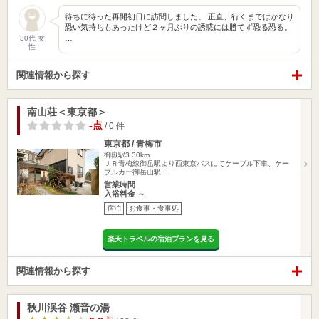
待ちに待った再開初日に訪問しました。 正直、行くまではかなり
恐い気持ちもあったけど２ヶ月ぶりの誘惑には勝てず恐る恐る。
…
30代 女
性
関連情報から探す
南山荘＜東京都＞
-点
/ 0 件
東京都 / 青梅市
御嶽駅3.30km
ＪＲ青梅線御岳駅より西東京バスにてケーブル下車、ケー
ブルカー御岳山駅…
営業時間
入浴料金 ～
宿泊
お食事・食事処
楽天トラベルの宿泊プランを見る
関連情報から探す
秋川渓谷 瀬音の湯