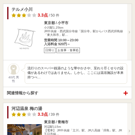
テルメ小川
3.3点
/ 50 件
東京都 / 小平市
小川駅1.25km
JR中央線・西武国分寺線「国分寺」駅からバス西武拝島線
「東大和市」駅…
営業時間 10:00～23:00
入浴料金 920円～
日帰り
お食事・食事処
流行りのスーパー銭湯のような華やかさや、至れり尽くせりの設
備があるわけではありません。しかし、ここには温浴施設が本来
持つべ…
40代 男
性
関連情報から探す
河辺温泉 梅の湯
3.3点
/ 39 件
東京都 / 青梅市
河辺駅115m
【電車】 JR中央線「立川」駅、JR八高線「拝島」駅、JR
五日市線…