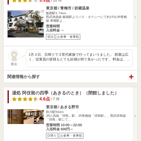
3.9点
/ 10 件
東京都 / 青梅市 / 岩蔵温泉
飯能駅3.74km
西武池袋線 飯能駅よりバス・タクシーにて約15分JR青梅
線 青梅駅よ…
営業時間
入浴料金 ～
宿泊
お食事・食事処
1月３日、日帰りで３世代家族で行ってまいりました。 部屋は広
く、従業員の皆様もとても好感が持て良かったです。 料金は、…
匿名
関連情報から探す
湯処 阿伎留の四季（あきるのとき）（閉館しました）
4.6点
/ 7 件
東京都 / あきる野市
秋川駅594m
JR八高線「拝島」駅、JR青梅線「拝島駅」、西武拝島線
「拝島」駅にて…
営業時間 10:00～22:00
入浴料金 600円～
日帰り
お食事・食事処