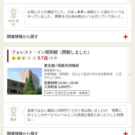
お気に入りの施設でした。入浴→食事→仮眠という流れで いつも
やっていました。 畳敷きのお休み処がいつもすいていてゆっく…
40代 男
性
関連情報から探す
フォレスト・イン昭和館（閉館しました）
2.7点
/ 6 件
東京都 / 昭島市拝島町
昭島駅671m
JR青梅線「昭島駅」北口より徒歩7分中央自動車道 八王
子ICより約2…
営業時間 14:00～22:00
入浴料金 2,000円～
日帰り
宿泊
お食事・食事処
温泉ではない施設に1000円？と行く前は思いましたが、 実際に
行くとこのサービスレベルとこの清潔な場所とゆったりした時間
な…
匿名
関連情報から探す