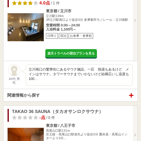
4.0点
/ 1 件
東京都 / 立川市
立川駅139m
JR立川駅南口より徒歩3分 多摩都市モノレール：立川南駅
営業時間 0:00～24:00
入浴料金 1,100円～
日帰り
宿泊
お食事・食事処
楽天トラベルの宿泊プランを見る
立川南口の繁華街にあるサウナ施設。一応 熱湯もあるけど メ
インはサウナ。タワーサウナまでいかないけど結構広いし温度も
100…
40代 男
性
関連情報から探す
TAKAO 36 SAUNA（タカオサンロクサウナ）
-点
/ 0 件
東京都 / 八王子市
高尾山口駅131m
京王線・高尾山口駅改札より徒歩2分 圏央道・高尾山イン
ターより3分…