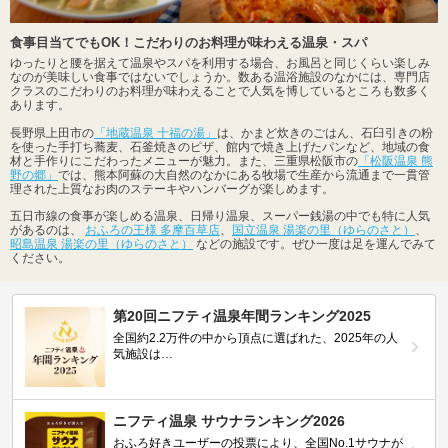
食事目当てでもOK！こだわりのお料理が味わえる温泉・スパ
ゆったりと腰を据えて温泉やスパを利用する場合、お風呂と同じくらい楽しみ
なのが美味しい食事ではないでしょうか。数ある温浴施設のなかには、専門店
クラスのこだわりのお料理が味わえることで人気を博しているところも数多く
あります。
長野県上田市の
「地蔵温泉 十福の湯」
は、かまど炊きのごはん、石臼引きの粉
を使った手打ち蕎麦、石釜焼きのピザ、館内で焼き上げたパンなど、地域の食
材と手作りにこだわったメニューが魅力。また、三重県松阪市の
「松阪温泉 熊
野の郷」
では、熊本阿蘇の大自然のなかにある牧場で生産から流通まで一貫管
理された上質なお肉のステーキやハンバーグが楽しめます。
五日市線の食事が楽しめる温泉、日帰り温泉、スーパー銭湯の中でも特に人気
があるのは、
おふろの王様 多摩百草店
、
国立温泉 湯楽の里（ゆらのさと）
、
昭島温泉 湯楽の里（ゆらのさと）
などの施設です。ぜひ一度は足を運んでみて
ください。
第20回ニフティ温泉年間ランキング2025
全国約2.2万件の中から頂点に選ばれた、2025年の人
気施設は…
ニフティ温泉 サウナランキング2026
おふろ好きユーザーの投票により、全国No.1サウナが