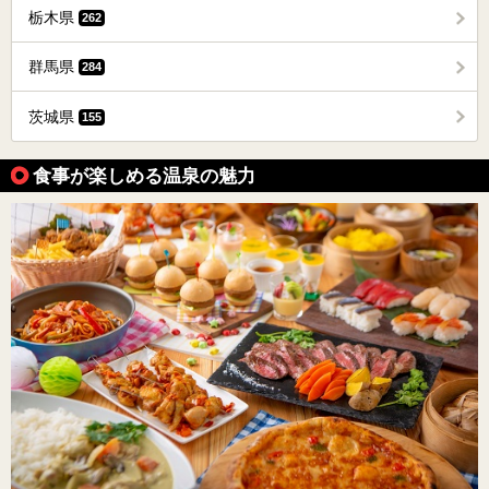
栃木県
262
群馬県
284
茨城県
155
食事が楽しめる温泉の魅力