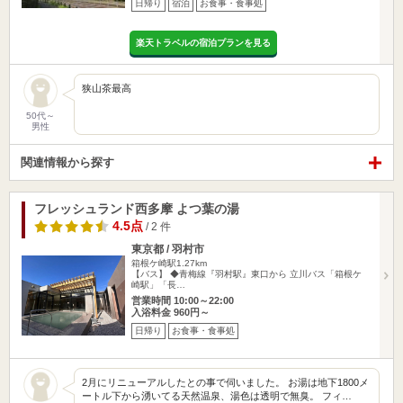
日帰り
宿泊
お食事・食事処
楽天トラベルの宿泊プランを見る
狭山茶最高
50代～
男性
関連情報から探す
フレッシュランド西多摩 よつ葉の湯
4.5点
/ 2 件
東京都 / 羽村市
箱根ケ崎駅1.27km
【バス】 ◆青梅線『羽村駅』東口から 立川バス「箱根ケ
崎駅」「長…
営業時間 10:00～22:00
入浴料金 960円～
日帰り
お食事・食事処
2月にリニューアルしたとの事で伺いました。 お湯は地下1800メ
ートル下から湧いてる天然温泉、湯色は透明で無臭。 フィ…