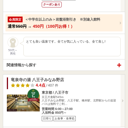
クーポンあり
＜中学生以上のみ＞岩盤浴割引き ※別途入館料
会員限定
通常
550円
→
450円（100円お得！）
とても良い温泉です。全てが気に入っている、全て良し!
50代～
男性
関連情報から探す
竜泉寺の湯 八王子みなみ野店
4.4点
/ 407 件
東京都 / 八王子市
京王片倉駅545m
八王子みなみ野駅、八王子駅、橋本駅、北野駅からの送迎
バスは無料でご利…
営業時間 6:00～27:00
入浴料金 850円～
日帰り
お食事・食事処