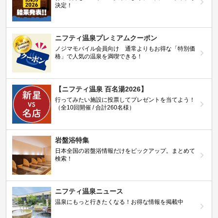
決定！
ニフティ温泉プレミアムクーポン
ノジマモバイル会員向け 通常よりもお得な「特別価
格」で人気の温泉を満喫できる！
【ニフティ温泉 百名湯2026】
行ってみたい施設に投票してプレゼントを当てよう！
（全10回開催 / 合計260名様）
岩盤浴特集
日本全国の岩盤浴情報だけをピックアップ。まとめて
検索！
ニフティ温泉ニュース
温泉にもっと行きたくなる！お得な情報を掲載中