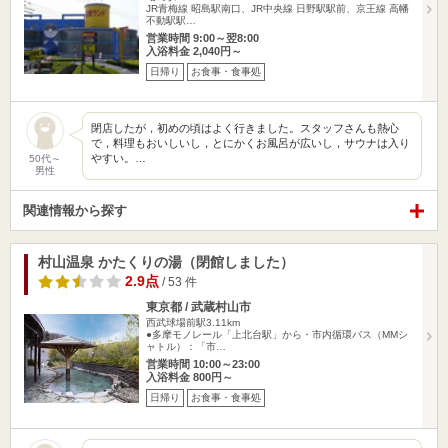
JR青梅線 昭島駅南口、JR中央線 日野駅駅前、京王線 高幡
不動駅駅…
営業時間 9:00～翌8:00
入浴料金 2,040円～
日帰り
お食事・食事処
閉店したが，初めの頃はよく行きました。スタッフさんも熱心
で，料理もおいしいし，とにかくお風呂が広いし，サウナは入り
やすい。…
50代～
男性
関連情報から探す
村山温泉 かたくりの湯（閉館しました）
2.9点
/ 53 件
東京都 / 武蔵村山市
西武球場前駅3.11km
●多摩モノレール「上北台駅」から・市内循環バス（MMシ
ャトル）：「市…
営業時間 10:00～23:00
入浴料金 800円～
日帰り
お食事・食事処