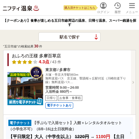
購入済チケットはこちら
ログイン
履歴
メニュー
【クーポンあり】食事が楽しめる五日市線周辺の温泉、日帰り温泉、スーパー銭湯を探
す
駅名で探す
30
"五日市線"の検索結果
件
おふろの王様 多摩百草店
4.3点
/ 43 件
東京都 / 多摩市
大塚・帝京大学駅983m
無料送迎バス 京王線、聖蹟桜ヶ丘駅付近（川崎街道下り
線）無料送迎バス…
営業時間 9:00～24:00
入浴料金 880円～
日帰り
お食事・食事処
電子チケットあり
【手ぶらで入浴セット】入館＋レンタルタオルセット
電子チケット
（小学生不可）（8/8~16は土日祝料金）
【平日限定】大人（中学生以上）
1220円
→
1100円
【土日