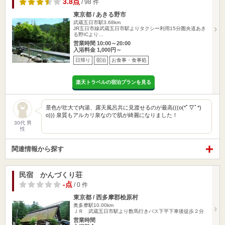
3.8点
/ 98 件
東京都 / あきる野市
武蔵五日市駅3.68km
JR五日市線武蔵五日市駅よりタクシー利用15分圏央道あき
る野ICより…
営業時間 10:00～20:00
入浴料金 1,000円～
日帰り
宿泊
お食事・食事処
楽天トラベルの宿泊プランを見る
景色が壮大で内湯、露天風呂共に見渡せるのが最高(((o(*ﾟ▽ﾟ*)
o))) 泉質もアルカリ泉なので肌が綺麗になりました！
30代 男
性
関連情報から探す
民宿 かんづくり荘
-点
/ 0 件
東京都 / 西多摩郡桧原村
奥多摩駅10.00km
ＪＲ 武蔵五日市駅より数馬行きバス下平下車後徒歩２分
営業時間