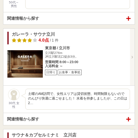
50代～
男性
関連情報から探す
ガレーラ・サウナ立川
4.0点
/ 1 件
東京都 / 立川市
立川駅276m
JR立川駅北口徒歩3分。
営業時間 8:00～23:00
入浴料金 ～
日帰り
お食事・食事処
土曜のAM訪問で、女性エリアは貸切状態、時間制限もないので
のんびり快適に過ごせました！ 水着を持参しましたが、この日は
2…
30代 女
性
関連情報から探す
サウナ＆カプセルミナミ 立川店