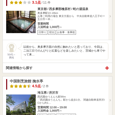
3.1点
/ 11 件
東京都 / 西多摩郡檜原村 / 蛇の湯温泉
奥多摩駅10.18km
お車ご利用の場合 東京方面から 中央自動車道八王子ICー
五日市ー本…
営業時間
入浴料金 1,000円～
日帰り
宿泊
お食事・食事処
以前から、奥多摩方面の自然に触れたいと思っており、今回は、
二泊三日でのんびりと紅葉などを楽しみたいと、茨城から車でや
って来…
50代～
男性
関連情報から探す
中国割烹旅館 掬水亭
4.5点
/ 2 件
埼玉県 / 所沢市
西武園ゆうえんち駅98m
「西武園ゆうえんち」駅から徒歩1分。 関越自動車道所沢I
Cから約1…
営業時間 12:00～19:00
入浴料金 1,000円～