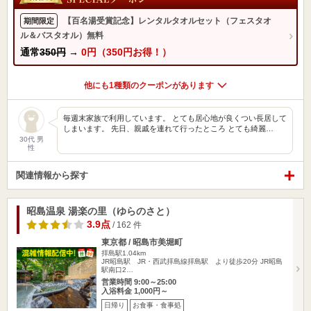
【百名湯受賞記念】レンタルタオルセット（フェスタオ
期間限定
ル＆バスタオル）無料
通常
350円
→
0円（350円お得！）
他にも1種類のクーポンがあります
毎週末家族で利用しています。 とても居心地が良くつい長居して
しまいます。 先日、親戚を連れて行ったところ とても綺麗…
30代 男
性
関連情報から探す
昭島温泉 湯楽の里（ゆらのさと）
3.9点
/ 162 件
東京都 / 昭島市美堀町
拝島駅1.04km
JR昭島駅 JR・西武拝島線拝島駅 より徒歩20分 JR昭島
駅南口2…
営業時間 9:00～25:00
入浴料金 1,000円～
日帰り
お食事・食事処