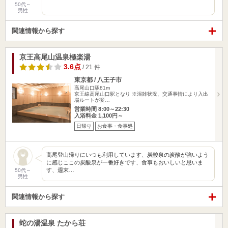
50代～
男性
関連情報から探す
京王高尾山温泉極楽湯
3.6点
/ 21 件
東京都 / 八王子市
高尾山口駅81m
京王線高尾山口駅となり ※混雑状況、交通事情により入出
場ルートが変…
営業時間 8:00～22:30
入浴料金 1,100円～
日帰り
お食事・食事処
高尾登山帰りにいつも利用しています、炭酸泉の炭酸が強いよう
に感じここの炭酸泉が一番好きです、食事もおいしいと思いま
す、週末…
50代～
男性
関連情報から探す
蛇の湯温泉 たから荘