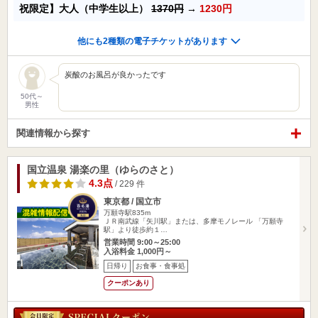
祝限定】大人（中学生以上）
1370円
→
1230円
他にも2種類の電子チケットがあります
炭酸のお風呂が良かったです
50代～
男性
関連情報から探す
国立温泉 湯楽の里（ゆらのさと）
4.3点
/ 229 件
東京都 / 国立市
万願寺駅835m
ＪＲ南武線「矢川駅」または、多摩モノレール 「万願寺
駅」より徒歩約１…
営業時間 9:00～25:00
入浴料金 1,000円～
日帰り
お食事・食事処
クーポンあり