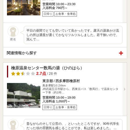
営業時間 10:00～23:30
入浴料金 790円～
日帰り
お食事・食事処
平日の昼間でとても空いていて良かったです。露天の源泉かけ流
しの所は濃度が濃くてかなりツルツルしました。若干狭いので、
混んで…
匿名
関連情報から探す
檜原温泉センター数馬の湯（ひのはら）
2.7点
/ 28 件
東京都 / 西多摩郡檜原村
奥多摩駅10.24km
JR武蔵五日市駅から、西東京バス「数馬行」で温泉センタ
ー下車（約1時…
営業時間 10:00～19:00
入浴料金 1,050円～
日帰り
お食事・食事処
昔ながらのそして公営の、、といったところですが、90年代学生
だった頃の雰囲気を感じることができ、私は楽しめました。 …