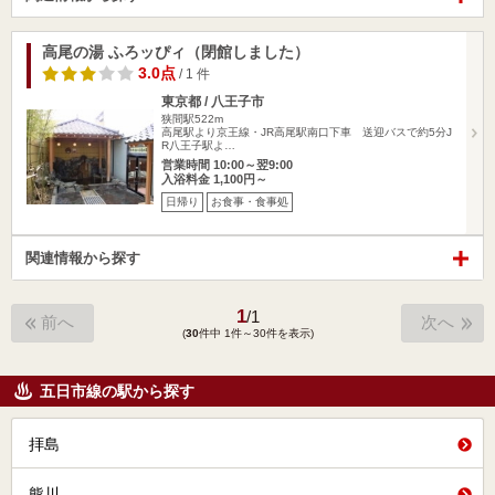
高尾の湯 ふろッぴィ（閉館しました）
3.0点
/ 1 件
東京都 / 八王子市
狭間駅522m
高尾駅より京王線・JR高尾駅南口下車 送迎バスで約5分J
R八王子駅よ…
営業時間 10:00～翌9:00
入浴料金 1,100円～
日帰り
お食事・食事処
関連情報から探す
1
/
1
前へ
次へ
(
30
件中 1件～30件を表示)
五日市線の駅から探す
拝島
熊川