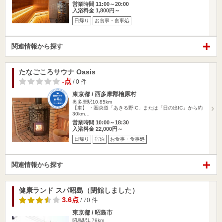
営業時間 11:00～20:00
入浴料金 1,800円～
日帰り
お食事・食事処
関連情報から探す
たなごころサウナ Oasis
-点
/ 0 件
東京都 / 西多摩郡檜原村
奥多摩駅10.85km
【車】 ・圏央道「あきる野IC」または「日の出IC」から約
30km…
営業時間 10:00～18:30
入浴料金 22,000円～
日帰り
宿泊
お食事・食事処
関連情報から探す
健康ランド スパ昭島（閉館しました）
3.6点
/ 70 件
東京都 / 昭島市
昭島駅1.79km