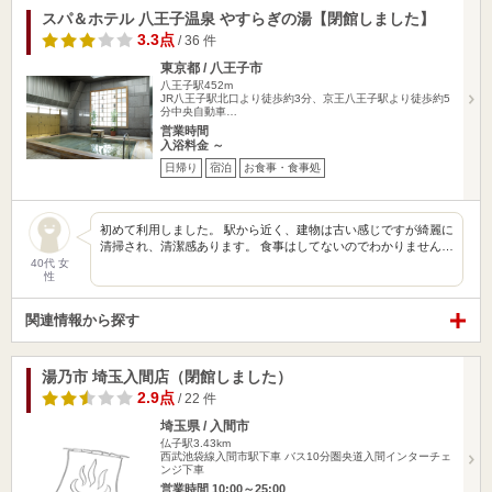
スパ＆ホテル 八王子温泉 やすらぎの湯【閉館しました】
3.3点
/ 36 件
東京都 / 八王子市
八王子駅452m
JR八王子駅北口より徒歩約3分、京王八王子駅より徒歩約5
分中央自動車…
営業時間
入浴料金 ～
日帰り
宿泊
お食事・食事処
初めて利用しました。 駅から近く、建物は古い感じですが綺麗に
清掃され、清潔感あります。 食事はしてないのでわかりません…
40代 女
性
関連情報から探す
湯乃市 埼玉入間店（閉館しました）
2.9点
/ 22 件
埼玉県 / 入間市
仏子駅3.43km
西武池袋線入間市駅下車 バス10分圏央道入間インターチェ
ンジ下車
営業時間 10:00～25:00