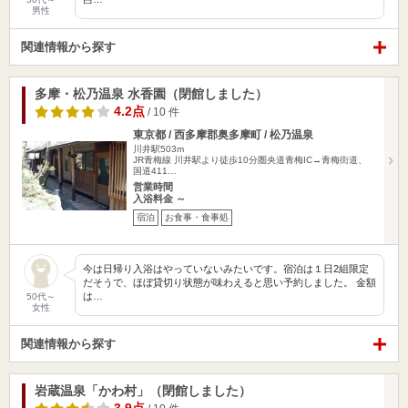
男性
関連情報から探す
多摩・松乃温泉 水香園（閉館しました）
4.2点
/ 10 件
東京都 / 西多摩郡奥多摩町 / 松乃温泉
川井駅503m
JR青梅線 川井駅より徒歩10分圏央道青梅IC→青梅街道、
国道411…
営業時間
入浴料金 ～
宿泊
お食事・食事処
今は日帰り入浴はやっていないみたいです。宿泊は１日2組限定
だそうで、ほぼ貸切り状態が味わえると思い予約しました。 金額
は…
50代～
女性
関連情報から探す
岩蔵温泉「かわ村」（閉館しました）