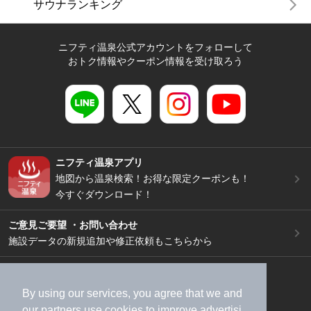
サウナランキング
ニフティ温泉公式アカウントをフォローして
おトク情報やクーポン情報を受け取ろう
ニフティ温泉アプリ
地図から温泉検索！お得な限定クーポンも！
今すぐダウンロード！
ご意見ご要望 ・お問い合わせ
施設データの新規追加や修正依頼もこちらから
スマートフォン
/
PC
加盟店募集（資料請求）
広告出稿のご案内
By using our services, you agree that we and
our
partners
use cookies to improve advertisi