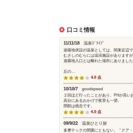
口コミ情報
11/11/18
温泉ﾄﾞﾗｲﾌﾞ
遊園地併設の温泉としては、関東近辺で
むさしのむらには温浴施設がありますが
遊園地入口とは離れた場所にありました
丘の…
4.0 点
10/10/7
goodspeed
２回ほど行ったことがあり、PHが高い
高台にあるおかげで夜景も一望。
閉館は残念です。
4.0 点
09/9/22
温泉ひとり旅
多摩テックの閉園にともない、「クア・