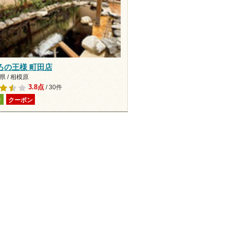
ろの王様 町田店
 / 相模原
3.8点
/ 30件
り
クーポン