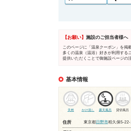
【お願い】
施設のご担当者様へ
このページに「温泉クーポン」を掲
多くの温泉（温浴）好きが利用する
提供いただくことで御施設ページの
基本情報
天然
かけ流し
露天風呂
貸切風呂
東京都
日野市
程久保5-22-
住所