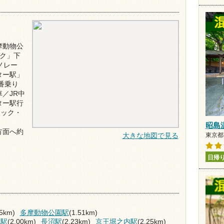
摩動物公
ク」下
ノレー
ター駅」
番乗り
／JR中
ター駅行
テック・
昭島
方面へ約
大きな地図で見る
東京都
日帰
35km)
多摩動物公園駅
(1.51km)
田駅
(2.00km)
長沼駅
(2.23km)
京王堀之内駅
(2.25km)