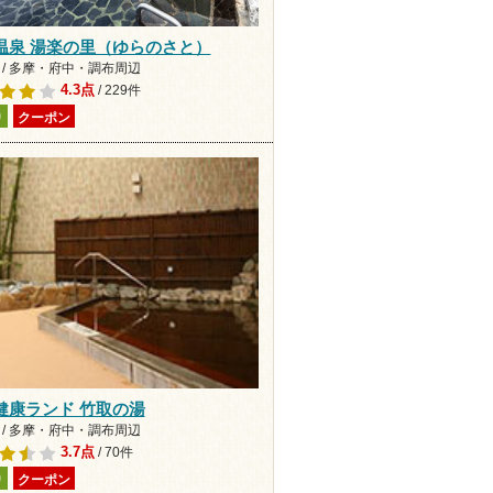
温泉 湯楽の里（ゆらのさと）
 / 多摩・府中・調布周辺
4.3点
/ 229件
り
クーポン
健康ランド 竹取の湯
 / 多摩・府中・調布周辺
3.7点
/ 70件
り
クーポン