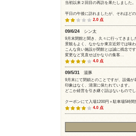
当初以来２回目の再訪を果たしました。
平日の午後に訪れましたが、それほどの
2.0 点
09/6/24
シン太
9月末閉館と聞き、久々に行ってきまし
景観もよく、なかなか東京近郊では味わ
こんな良い施設が閉館とは誠に残念です
変更など見直せばかなりの集客…
4.0 点
09/5/31
湯豚
9月末にて閉鎖とのことですが、設備が
印象はなく、清潔に保たれています。
どこか経営を引き継ぐ話はないものでし
クーポンにて入場1200円＋駐車場5時
4.0 点