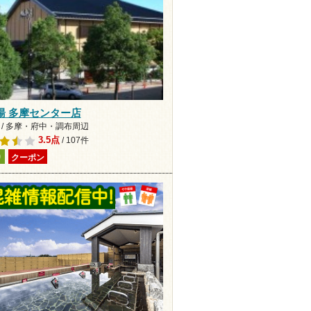
湯 多摩センター店
 / 多摩・府中・調布周辺
3.5点
/ 107件
り
クーポン