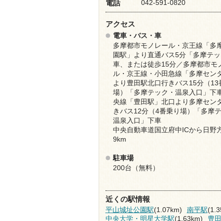
042-591-0820
電話
アクセス
電車・バス・車
多摩都市モノレール・京王線「多
園駅」より直通バス5分「多摩テッ
車、または徒歩15分／多摩都市モ
ル・京王線・小田急線「多摩セン
より豊田駅北口行きバス15分（13
場）「多摩テック・温泉入口」下車
央線「豊田駅」北口より多摩セン
きバス12分（4番乗り場）「多摩
温泉入口」下車
中央自動車道国立府中ICから日野
9km
駐車場
200台（無料）
近くの駅情報
平山城址公園駅
(1.07km)
南平駅
(1.
中央大学・明星大学駅
(1.63km)
豊