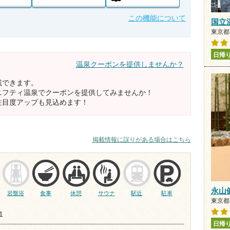
この機能について
国立
東京都
日帰
温泉クーポンを提供しませんか？
載できます。
ニフティ温泉でクーポンを提供してみませんか！
注目度アップも見込めます！
掲載情報に誤りがある場合はこちら
永山
岩盤浴
食事
休憩
サウナ
駅近
駐車
東京都
1
日帰