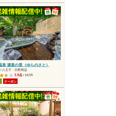
温泉 湯楽の里（ゆらのさと）
 / 八王子・日野周辺
3.9点
/ 162件
り
クーポン