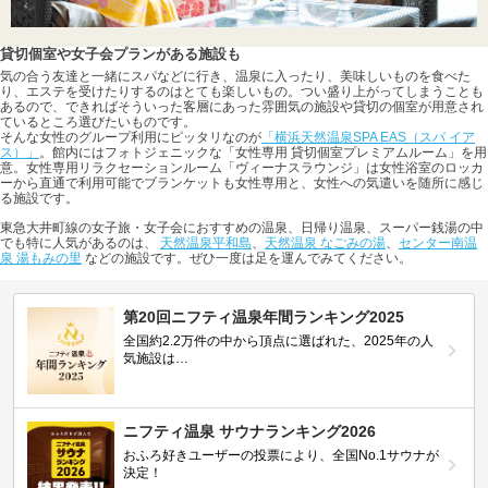
貸切個室や女子会プランがある施設も
気の合う友達と一緒にスパなどに行き、温泉に入ったり、美味しいものを食べた
り、エステを受けたりするのはとても楽しいもの。つい盛り上がってしまうことも
あるので、できればそういった客層にあった雰囲気の施設や貸切の個室が用意され
ているところ選びたいものです。
そんな女性のグループ利用にピッタリなのが
「横浜天然温泉SPA EAS（スパ イア
ス）」
。館内にはフォトジェニックな「女性専用 貸切個室プレミアムルーム」を用
意。女性専用リラクセーションルーム「ヴィーナスラウンジ」は女性浴室のロッカ
ーから直通で利用可能でブランケットも女性専用と、女性への気遣いを随所に感じ
る施設です。
東急大井町線の女子旅・女子会におすすめの温泉、日帰り温泉、スーパー銭湯の中
でも特に人気があるのは、
天然温泉平和島
、
天然温泉 なごみの湯
、
センター南温
泉 湯もみの里
などの施設です。ぜひ一度は足を運んでみてください。
第20回ニフティ温泉年間ランキング2025
全国約2.2万件の中から頂点に選ばれた、2025年の人
気施設は…
ニフティ温泉 サウナランキング2026
おふろ好きユーザーの投票により、全国No.1サウナが
決定！