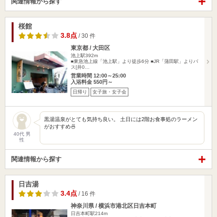
関連情報から探す
桜館
3.8点
/ 30 件
東京都 / 大田区
池上駅392m
■東急池上線「池上駅」より徒歩6分 ■JR「蒲田駅」よりバ
ス[井0…
営業時間 12:00～25:00
入浴料金 550円～
日帰り
女子旅・女子会
黒湯温泉がとても気持ち良い。 土日には2階お食事処のラーメン
がおすすめ🍜
40代 男
性
関連情報から探す
日吉湯
3.4点
/ 16 件
神奈川県 / 横浜市港北区日吉本町
日吉本町駅214m