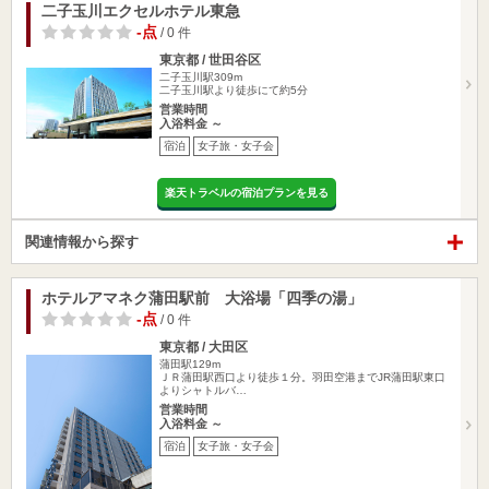
二子玉川エクセルホテル東急
-点
/ 0 件
東京都 / 世田谷区
二子玉川駅309m
二子玉川駅より徒歩にて約5分
営業時間
入浴料金 ～
宿泊
女子旅・女子会
楽天トラベルの宿泊プランを見る
関連情報から探す
ホテルアマネク蒲田駅前 大浴場「四季の湯」
-点
/ 0 件
東京都 / 大田区
蒲田駅129m
ＪＲ蒲田駅西口より徒歩１分。羽田空港までJR蒲田駅東口
よりシャトルバ…
営業時間
入浴料金 ～
宿泊
女子旅・女子会