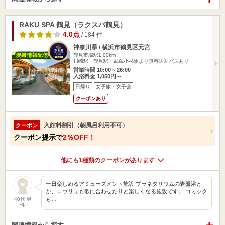
RAKU SPA 鶴見（ラクスパ鶴見）
4.0点
/ 184 件
神奈川県 / 横浜市鶴見区元宮
鶴見市場駅1.00km
川崎駅・鶴見駅・武蔵小杉駅より無料送迎バスあり
営業時間 10:00～26:00
入浴料金 1,050円～
日帰り
女子旅・女子会
クーポンあり
入館料割引（朝風呂利用不可）
クーポン
クーポン提示で
2％OFF！
他にも1種類のクーポンがあります
一日楽しめるアミューズメント施設 プラネタリウムの岩盤浴と
か、ロウリュも歌に合わせたりと楽しくなる施設です。 コミック
も…
40代 男
性