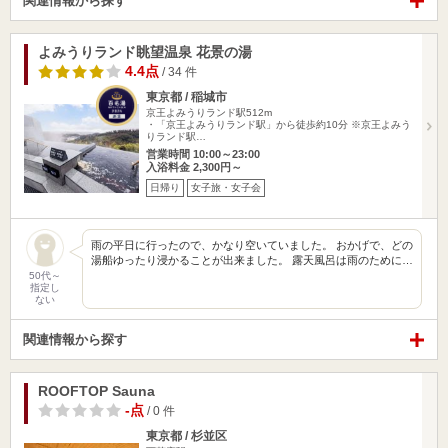
関連情報から探す
よみうりランド眺望温泉 花景の湯
4.4点
/ 34 件
東京都 / 稲城市
京王よみうりランド駅512m
・「京王よみうりランド駅」から徒歩約10分 ※京王よみう
りランド駅…
営業時間 10:00～23:00
入浴料金 2,300円～
日帰り
女子旅・女子会
雨の平日に行ったので、かなり空いていました。 おかげで、どの
湯船ゆったり浸かることが出来ました。 露天風呂は雨のために…
50代～
指定し
ない
関連情報から探す
ROOFTOP Sauna
-点
/ 0 件
東京都 / 杉並区