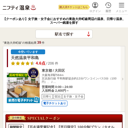
購入済チケットはこちら
ログイン
履歴
メニュー
【クーポンあり】女子旅・女子会におすすめの東急大井町線周辺の温泉、日帰り温泉、
スーパー銭湯を探す
駅名で探す
39
"東急大井町線"の検索結果
件
今空いています
天然温泉平和島
4.6点
/ 206 件
東京都 / 大田区
大森海岸駅584m
京浜急行線 平和島駅徒歩約12分/ワンコインバス3分（100
円）、Ｊ…
営業時間 0:00～24:00
入浴料金 2,400円～
日帰り
宿泊
女子旅・女子会
電子チケットあり
【百名湯受賞記念】【平日限定】100分制プラン（タオル
期間限定