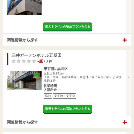
楽天トラベルの宿泊プランを見る
関連情報から探す
三井ガーデンホテル五反田
-点
/ 0 件
東京都 / 品川区
五反田駅191m
ＪＲ山手線・都営浅草線・東急池上線『五反田駅』より徒
歩約３分
営業時間
入浴料金 ～
宿泊
女子旅・女子会
楽天トラベルの宿泊プランを見る
関連情報から探す