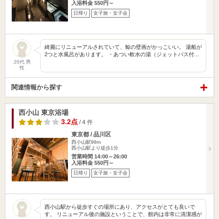
入浴料金 550円～
日帰り
女子旅・女子会
綺麗にリニューアルされていて、鯨の壁画がかっこいい。 湯船が
2つと水風呂があります。 ・あつい軟水の湯（ジェットバス付…
20代 男
性
関連情報から探す
西小山 東京浴場
3.2点
/ 4 件
東京都 / 品川区
西小山駅98m
西小山駅より徒歩1分
営業時間 14:00～26:00
入浴料金 550円～
日帰り
女子旅・女子会
西小山駅から徒歩すぐの場所にあり、アクセスがとても良いで
す。 リニューアル後の施設ということで、館内は非常に清潔感が