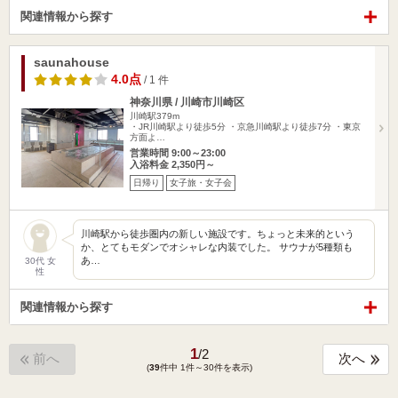
関連情報から探す
saunahouse
4.0点
/ 1 件
神奈川県 / 川崎市川崎区
川崎駅379m
・JR川崎駅より徒歩5分 ・京急川崎駅より徒歩7分 ・東京
方面よ…
営業時間 9:00～23:00
入浴料金 2,350円～
日帰り
女子旅・女子会
川崎駅から徒歩圏内の新しい施設です。ちょっと未来的という
か、とてもモダンでオシャレな内装でした。 サウナが5種類も
あ…
30代 女
性
関連情報から探す
1
/
2
前へ
次へ
(
39
件中 1件～30件を表示)