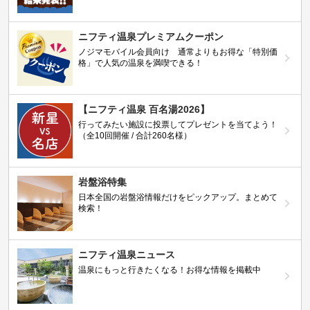
ニフティ温泉プレミアムクーポン
ノジマモバイル会員向け 通常よりもお得な「特別価
格」で人気の温泉を満喫できる！
【ニフティ温泉 百名湯2026】
行ってみたい施設に投票してプレゼントを当てよう！
（全10回開催 / 合計260名様）
岩盤浴特集
日本全国の岩盤浴情報だけをピックアップ。まとめて
検索！
ニフティ温泉ニュース
温泉にもっと行きたくなる！お得な情報を掲載中