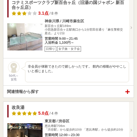
コナミスポーツクラブ新百合ヶ丘（旧湯の国ジャポン 新百
合ヶ丘店）
3.1点
/ 8 件
神奈川県 / 川崎市麻生区
新百合ヶ丘駅169m
小田急新百合ヶ丘駅南口から1分世田谷通り「麻生警察交
差点」より2分
営業時間 9:00～21:45
入浴料金 1,100円～
日帰り
女子旅・女子会
非会員が体験できたので嬉しかったです。 館内の移動がややこし
いと感じました。
50代～
女性
関連情報から探す
改良湯
5.0点
/ 4 件
東京都 / 渋谷区
恵比寿駅706m
「渋谷駅」から徒歩約10分 「恵比寿駅」から徒歩約10分
営業時間 12:00～23:30