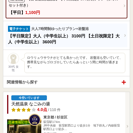
セット付き）
【平日】
1,100円
大人7時間制ゆったりプラン+岩盤浴
電子チケット
【平日限定】大人（中学生以上）
3100円
【土日祝限定】大
人（中学生以上）
3600円
ロウリュウサウナがとても良かったです。 岩盤浴も空いていて、
携帯見ながらゴロゴロしていたらあっという間に時間が過ぎま
す。
30代 女
性
関連情報から探す
今空いています
天然温泉 なごみの湯
4.0点
/ 110 件
東京都 / 杉並区
荻窪駅174m
JR中央線 荻窪駅西口より徒歩1分 地下鉄丸ノ内線荻窪
駅西口より徒歩…