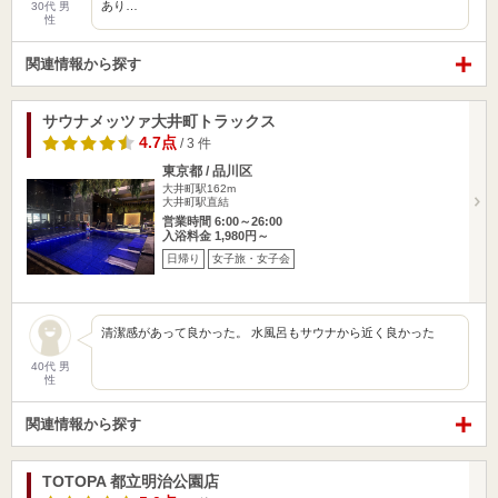
あり…
30代 男
性
関連情報から探す
サウナメッツァ大井町トラックス
4.7点
/ 3 件
東京都 / 品川区
大井町駅162m
大井町駅直結
営業時間 6:00～26:00
入浴料金 1,980円～
日帰り
女子旅・女子会
清潔感があって良かった。 水風呂もサウナから近く良かった
40代 男
性
関連情報から探す
TOTOPA 都立明治公園店