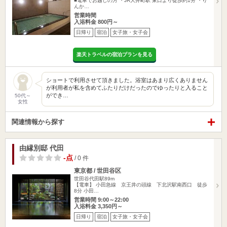
■電車でお越しの方 ・JR大井町駅 東口より徒歩約1分 ・り
んか…
営業時間
入浴料金 800円～
日帰り
宿泊
女子旅・女子会
楽天トラベルの宿泊プランを見る
ショートで利用させて頂きました。浴室はあまり広くありません
が利用者が私を含めてふたりだけだったのでゆったりと入ること
ができ…
50代～
女性
関連情報から探す
由縁別邸 代田
-点
/ 0 件
東京都 / 世田谷区
世田谷代田駅89m
【電車】 小田急線 京王井の頭線 下北沢駅南西口 徒歩
8分 小田…
営業時間 9:00～22:00
入浴料金 3,350円～
日帰り
宿泊
女子旅・女子会