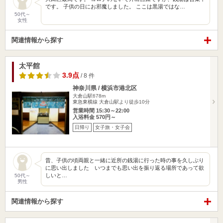
です。 子供の日にお邪魔しました。 ここは黒湯ではな…
50代～
女性
関連情報から探す
太平館
3.9点
/ 8 件
神奈川県 / 横浜市港北区
大倉山駅678m
東急東横線 大倉山駅より徒歩10分
営業時間 15:30～22:00
入浴料金 570円～
日帰り
女子旅・女子会
昔、子供の頃両親と一緒に近所の銭湯に行った時の事を久しぶり
に思い出しました いつまでも思い出を振り返る場所であって欲
しいと…
50代～
男性
関連情報から探す