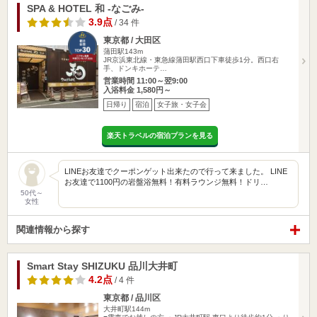
SPA & HOTEL 和 -なごみ-
3.9点
/ 34 件
東京都 / 大田区
蒲田駅143m
JR京浜東北線・東急線蒲田駅西口下車徒歩1分。西口右
手、ドンキホーテ…
営業時間 11:00～翌9:00
入浴料金 1,580円～
日帰り
宿泊
女子旅・女子会
楽天トラベルの宿泊プランを見る
LINEお友達でクーポンゲット出来たので行って来ました。 LINE
お友達で1100円の岩盤浴無料！有料ラウンジ無料！ドリ…
50代～
女性
関連情報から探す
Smart Stay SHIZUKU 品川大井町
4.2点
/ 4 件
東京都 / 品川区
大井町駅144m