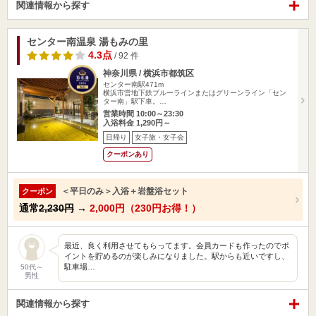
関連情報から探す
センター南温泉 湯もみの里
4.3点
/ 92 件
神奈川県 / 横浜市都筑区
センター南駅471m
横浜市営地下鉄ブルーラインまたはグリーンライン「セン
ター南」駅下車。…
営業時間 10:00～23:30
入浴料金 1,290円～
日帰り
女子旅・女子会
クーポンあり
＜平日のみ＞入浴＋岩盤浴セット
クーポン
通常
2,230円
→
2,000円（230円お得！）
最近、良く利用させてもらってます。会員カードも作ったのでポ
イントを貯めるのが楽しみになりました。駅からも近いですし、
駐車場…
50代～
男性
関連情報から探す