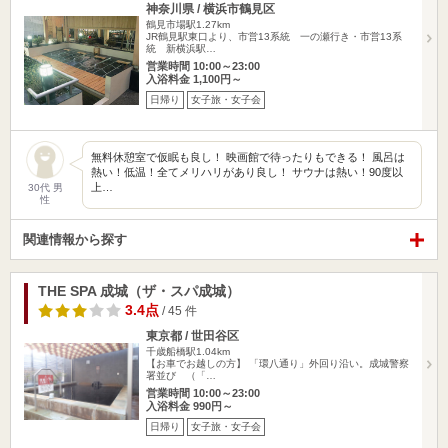
神奈川県 / 横浜市鶴見区
鶴見市場駅1.27km
JR鶴見駅東口より、市営13系統 一の瀬行き・市営13系
統 新横浜駅…
営業時間 10:00～23:00
入浴料金 1,100円～
日帰り
女子旅・女子会
無料休憩室で仮眠も良し！ 映画館で待ったりもできる！ 風呂は
熱い！低温！全てメリハリがあり良し！ サウナは熱い！90度以
上…
30代 男
性
関連情報から探す
THE SPA 成城（ザ・スパ成城）
3.4点
/ 45 件
東京都 / 世田谷区
千歳船橋駅1.04km
【お車でお越しの方】 「環八通り」外回り沿い。成城警察
署並び （「…
営業時間 10:00～23:00
入浴料金 990円～
日帰り
女子旅・女子会