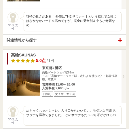
独特の良さがある！ 外観はTHE サウナ～！という感じで女性に
はなかなかハードル高めですが、完全に男女別＆中も小奇麗な
の…
30代 女
性
関連情報から探す
高輪SAUNAS
5.0点
/ 1 件
東京都 / 港区
高輪ゲートウェイ駅91m
・JR「高輪ゲートウェイ駅」改札より徒歩1分 ・都営浅草
線、京急本…
営業時間 11:00～26:00
入浴料金 2,600円～
日帰り
女子旅・女子会
めちゃくちゃオシャレ。入り口からいい匂い。モダンな空間で、
サウナを満喫できました。 どのサウナもたっぷり汗がかけるの…
30代 女
性