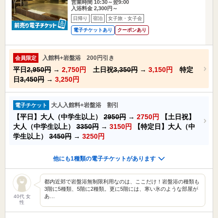
営業時間 10:30～翌9:00
入浴料金 2,300円～
日帰り
宿泊
女子旅・女子会
電子チケットあり
クーポンあり
入館料+岩盤浴 200円引き
会員限定
平日
2,950円
→
2,750円
土日祝
3,350円
→
3,150円
特定
日
3,450円
→
3,250円
大人入館料+岩盤浴 割引
電子チケット
【平日】大人（中学生以上）
2950円
→
2750円
【土日祝】
大人（中学生以上）
3350円
→
3150円
【特定日】大人（中
学生以上）
3450円
→
3250円
他にも1種類の電子チケットがあります
都内近郊で岩盤浴無制限利用なのは、ここだけ！岩盤浴の種類も
3階に5種類、5階に2種類。更に5階には、寒い氷のような部屋が
あ…
40代 女
性