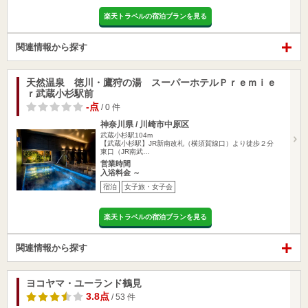
楽天トラベルの宿泊プランを見る
関連情報から探す
天然温泉 徳川・鷹狩の湯 スーパーホテルＰｒｅｍｉｅ
ｒ武蔵小杉駅前
-点
/ 0 件
神奈川県 / 川崎市中原区
武蔵小杉駅104m
【武蔵小杉駅】JR新南改札（横須賀線口）より徒歩２分
東口（JR南武…
営業時間
入浴料金 ～
宿泊
女子旅・女子会
楽天トラベルの宿泊プランを見る
関連情報から探す
ヨコヤマ・ユーランド鶴見
3.8点
/ 53 件