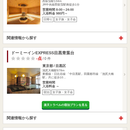
西荻窪駅134m
JR中央線西荻窪駅南徒歩1分
営業時間 8:00～24:00
入浴料金 980円～
日帰り
女子旅・女子会
関連情報から探す
ドーミーインEXPRESS目黒青葉台
-点
/ 0 件
東京都 / 目黒区
池尻大橋駅678m
東横線・日比谷線 「中目黒駅」田園都市線 「池尻大橋
駅」共に徒歩10…
営業時間
入浴料金 ～
宿泊
女子旅・女子会
楽天トラベルの宿泊プランを見る
関連情報から探す