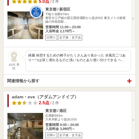
5.0点
/ 2 件
東京都 / 新宿区
千駄ケ谷駅676m
都営大江戸線の国立競技場駅から徒歩9分 東京メトロ銀座
線の外苑前駅…
営業時間 11:00～23:00
入浴料金 2,178円～
日帰り
女子旅・女子会
綺麗 休憩するための椅子がたくさんあり良かった 水風呂二つあ
り一つは深く潜れるものと浅いものとあり使い分けできる ヘ…
40代 男
性
関連情報から探す
adam・eve（アダムアンドイブ）
2.5点
/ 2 件
東京都 / 港区
広尾駅683m
六本木駅より徒歩10分
営業時間 0:00～24:00
入浴料金 3,990円～
日帰り
女子旅・女子会