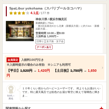
SpaLibur yokohama（スパリブールヨコハマ）
4.1点
/ 177 件
神奈川県 / 横浜市鶴見区
新綱島駅1.75km
・第3京浜港北ICから北東（新横浜方面）に約５km ・新横
浜駅方面…
営業時間 10:00～翌8:00
入浴料金 1,000円～
日帰り
女子旅・女子会
クーポンあり
入館料100円引き
会員限定
※入館時提示の場合のみ有効 ※シニアも利用可
【平日】
1,520円
→
1,420円
【土日祝】
1,750円
→
1,650
円
１０年くらい前からのヘビーユーザーです。 何よりもお湯がいい
です。特に露天風呂では飴色のお湯が青空に映えて瑠璃色に輝き
ま…
50代～
男性
関連情報から探す