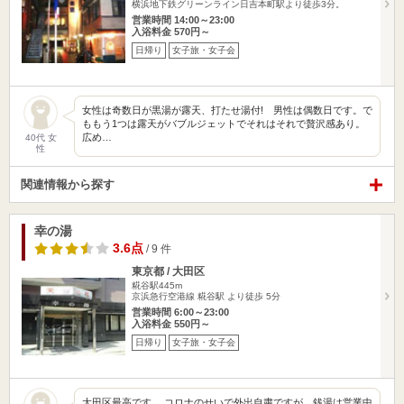
横浜地下鉄グリーンライン日吉本町駅より徒歩3分。
営業時間 14:00～23:00
入浴料金 570円～
日帰り
女子旅・女子会
女性は奇数日が黒湯が露天、打たせ湯付! 男性は偶数日です。で
ももう1つは露天がバブルジェットでそれはそれで贅沢感あり。
広め…
40代 女
性
関連情報から探す
幸の湯
3.6点
/ 9 件
東京都 / 大田区
糀谷駅445m
京浜急行空港線 糀谷駅 より徒歩 5分
営業時間 6:00～23:00
入浴料金 550円～
日帰り
女子旅・女子会
大田区最高です。 コロナのせいで外出自粛ですが、銭湯は営業中