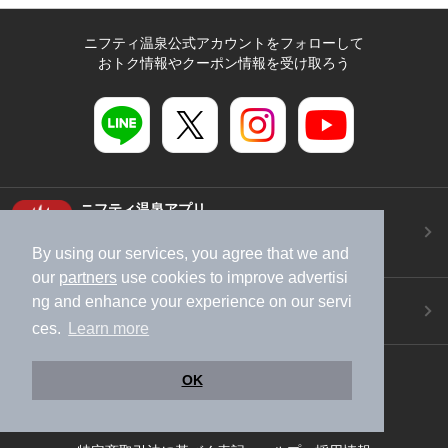
ニフティ温泉公式アカウントをフォローして
おトク情報やクーポン情報を受け取ろう
ニフティ温泉アプリ
地図から温泉検索！お得な限定クーポンも！
By using our services, you agree that we and
今すぐダウンロード！
our
partners
use cookies to improve advertisi
ご意見ご要望 ・お問い合わせ
ng and enhance your experience on our servi
施設データの新規追加や修正依頼もこちらから
ces.
Learn more
スマートフォン
/
PC
OK
加盟店募集（資料請求）
広告出稿のご案内
利用規約
ライフスタイルMEMBERS+規約