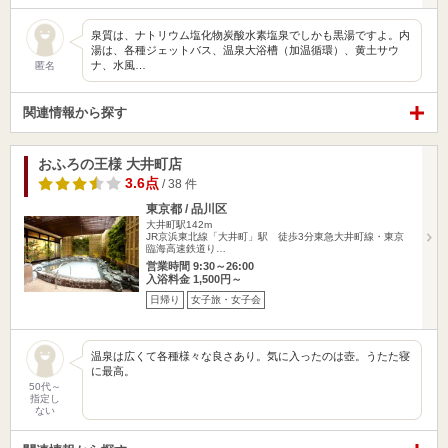
泉質は、ナトリウム塩化物炭酸水素塩泉でしかも黒湯ですよ。内
湯は、各種ジェットバス、温泉大浴槽（加温循環）、黄土サウ
ナ、水風…
匿名
関連情報から探す
おふろの王様 大井町店
3.6点
/ 38 件
東京都 / 品川区
大井町駅142m
JR京浜東北線「大井町」駅 徒歩3分東急大井町線・東京
臨海高速鉄道り…
営業時間 9:30～26:00
入浴料金 1,500円～
日帰り
女子旅・女子会
温泉は広くて各種様々な良さあり。気に入ったのは壺。うたた寝
に最高。
50代～
指定し
ない