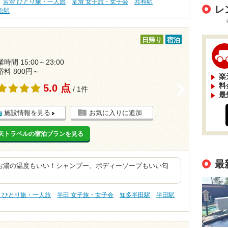
常滑 ひとり旅・一人旅
常滑 女子旅・女子会
共和駅
レ
松駅
日帰り
宿泊
時間 15:00～23:00
浴料 800円～
楽
料
5.0 点
>
/ 1件
最
施設情報を見る
お気に入りに追加
天トラベルの宿泊プランを見る
最
お湯の温度もいい！シャンプー、ボディーソープもいい匂
 ひとり旅・一人旅
半田 女子旅・女子会
知多半田駅
半田駅