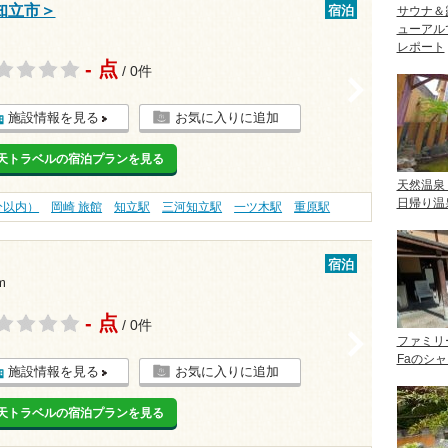
知立市＞
宿泊
サウナ＆
ューアル
レポート
- 点
/ 0件
>
施設情報を見る
お気に入りに追加
天トラベルの宿泊プランを見る
天然温泉
日帰り温
分以内）
岡崎 旅館
知立駅
三河知立駅
一ツ木駅
重原駅
宿泊
m
- 点
/ 0件
>
ファミリ
Faのシ
施設情報を見る
お気に入りに追加
天トラベルの宿泊プランを見る