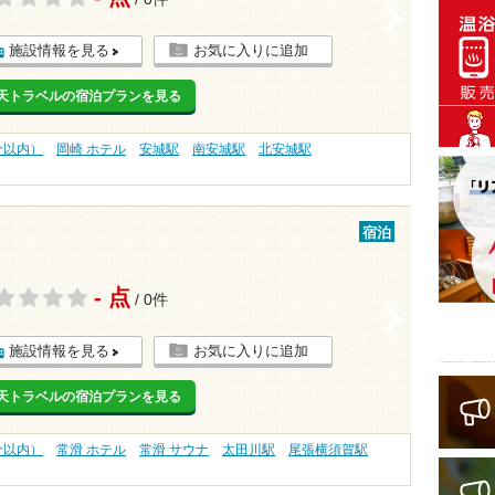
>
施設情報を見る
お気に入りに追加
天トラベルの宿泊プランを見る
分以内）
岡崎 ホテル
安城駅
南安城駅
北安城駅
宿泊
- 点
/ 0件
>
施設情報を見る
お気に入りに追加
天トラベルの宿泊プランを見る
分以内）
常滑 ホテル
常滑 サウナ
太田川駅
尾張横須賀駅