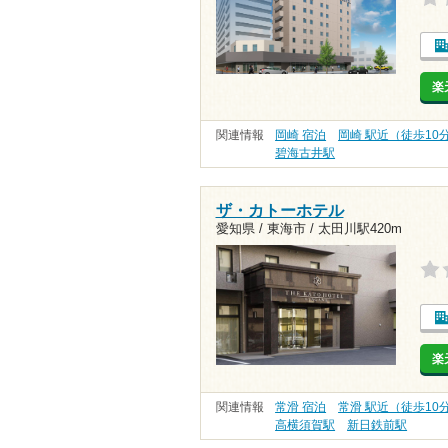
楽
関連情報
岡崎 宿泊
岡崎 駅近（徒歩10
碧海古井駅
ザ・カトーホテル
愛知県 / 東海市 /
太田川駅420m
楽
関連情報
常滑 宿泊
常滑 駅近（徒歩10
高横須賀駅
新日鉄前駅