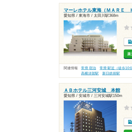
マーレホテル東海（ＭＡＲＥ 
愛知県 / 東海市 /
太田川駅368m
楽
関連情報
常滑 宿泊
常滑 駅近（徒歩10
高横須賀駅
新日鉄前駅
ＡＢホテル三河安城 本館
愛知県 / 安城市 /
三河安城駅150m