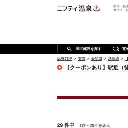
駅近（徒
サウナ、
温浴施設を探す
電
温泉TOP
>
東海
>
愛知県
>
武豊線
>
【クーポンあり】駅近（
29 件中
1件～29件を表示