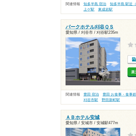
関連情報
知多半島 宿泊
知多半島 駅近
上ゲ駅
東成岩駅
パークホテル刈谷ＱＳ
愛知県 / 刈谷市 /
刈谷駅235m
楽
関連情報
豊田 宿泊
豊田 お食事・食事
刈谷市駅
野田新町駅
ＡＢホテル安城
愛知県 / 安城市 /
安城駅477m