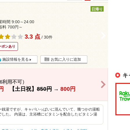
日帰り
時間 9:00～24:00
浴料 700円～
>
3.3 点
/ 30件
ーポンあり
施設情報を見る
お気に入りに追加
キ
16利用不可）
>
円
【土日祝】
850円
→
800円
ー銭湯ですが、キャパいっぱいに混んでいて、幾つかの湯船
でした。 内湯は、主浴槽にビタミンを配合したビタミン湯