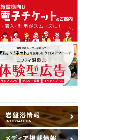
温泉・日帰り温泉・スーパー銭
広告出稿のご案内