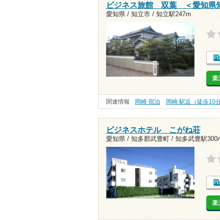
ビジネス旅館 双葉 ＜愛知県
愛知県 / 知立市 /
知立駅247m
楽
関連情報
岡崎 宿泊
岡崎 駅近（徒歩10
ビジネスホテル こがね荘
愛知県 / 知多郡武豊町 /
知多武豊駅300
楽