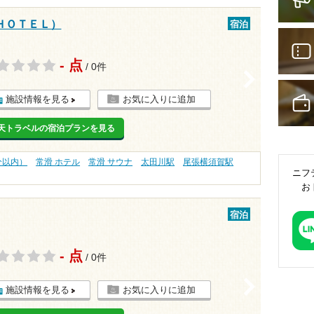
ＨＯＴＥＬ）
宿泊
- 点
/ 0件
>
施設情報を見る
お気に入りに追加
天トラベルの宿泊プランを見る
分以内）
常滑 ホテル
常滑 サウナ
太田川駅
尾張横須賀駅
ニフ
お
宿泊
- 点
/ 0件
>
施設情報を見る
お気に入りに追加