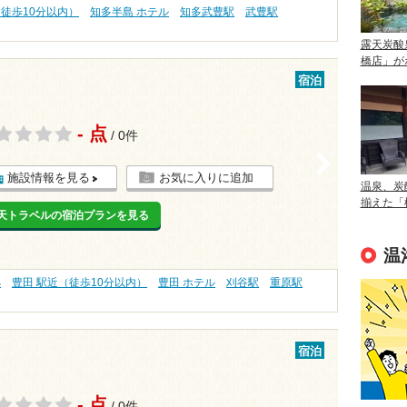
（徒歩10分以内）
知多半島 ホテル
知多武豊駅
武豊駅
露天炭酸
橋店」が
宿泊
- 点
/ 0件
>
施設情報を見る
お気に入りに追加
温泉、炭
揃えた「
天トラベルの宿泊プランを見る
温
処
豊田 駅近（徒歩10分以内）
豊田 ホテル
刈谷駅
重原駅
宿泊
- 点
/ 0件