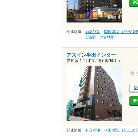
楽
関連情報
岡崎 宿泊
岡崎 駅近（徒歩10
安城駅
北安城駅
アズイン半田インター
愛知県 / 半田市 /
青山駅851m
楽
関連情報
半田 宿泊
半田 駅近（徒歩10