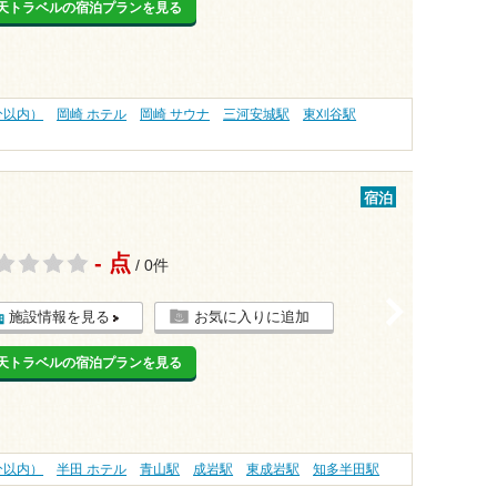
天トラベルの宿泊プランを見る
分以内）
岡崎 ホテル
岡崎 サウナ
三河安城駅
東刈谷駅
宿泊
- 点
/ 0件
>
施設情報を見る
お気に入りに追加
天トラベルの宿泊プランを見る
分以内）
半田 ホテル
青山駅
成岩駅
東成岩駅
知多半田駅