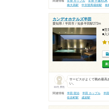
関連情報
常滑 カップル
常滑 子連れOK
南大高駅
中京競馬場前駅
有
カンデオホテルズ半田
愛知県 / 半田市 /
知多半田駅272m
■営業
■入
楽
サービスがよくて眺め最高
い。
30代 男性
関連情報
半田 宿泊
半田 カップル
半田
住吉町駅
成岩駅