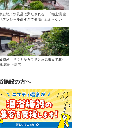
泉と地下水風呂に満たされる！「極楽湯 豊
ポテンシャル高すぎて長湯が止まらない
酸風呂、サウナからラドン蒸気浴まで取り
極楽湯 上尾店」
浴施設の方へ
ニフティ温泉を使って手軽に集