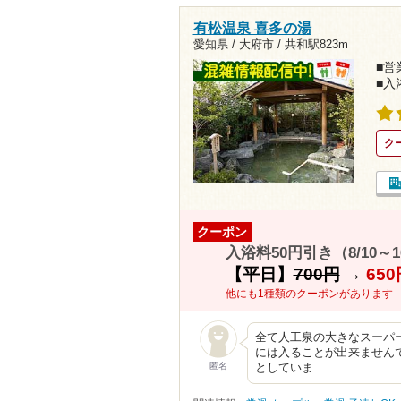
有松温泉 喜多の湯
愛知県 / 大府市 /
共和駅823m
■営業
■入
ク
クーポン
入浴料50円引き（8/10～
【平日】
700円
→
650
他にも1種類のクーポンがあります
全て人工泉の大きなスーパ
には入ることが出来ません
匿名
としていま…