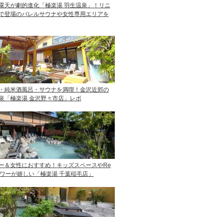
露天が劇的進化「極楽湯 羽生温泉」！リニ
で登場のバレルサウナや女性専用エリアを
・純米酒風呂・サウナを満喫！金沢近郊の
泉「極楽湯 金沢野々市店」レポ
ー＆女性におすすめ！キッズスペースやRe
ャワーが嬉しい「極楽湯 千葉稲毛店」