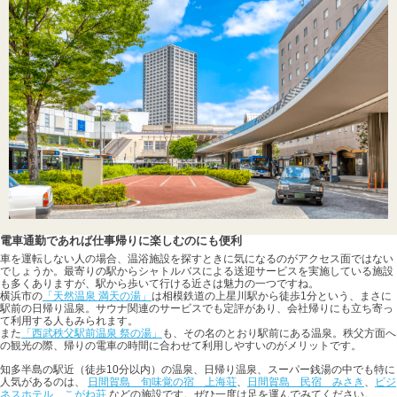
電車通勤であれば仕事帰りに楽しむのにも便利
車を運転しない人の場合、温浴施設を探すときに気になるのがアクセス面ではない
でしょうか。最寄りの駅からシャトルバスによる送迎サービスを実施している施設
も多くありますが、駅から歩いて行ける近さは魅力の一つですね。
横浜市の
「天然温泉 満天の湯」
は相模鉄道の上星川駅から徒歩1分という、まさに
駅前の日帰り温泉。サウナ関連のサービスでも定評があり、会社帰りにも立ち寄っ
て利用する人もみられます。
また
「西武秩父駅前温泉 祭の湯」
も、その名のとおり駅前にある温泉。秩父方面へ
の観光の際、帰りの電車の時間に合わせて利用しやすいのがメリットです。
知多半島の駅近（徒歩10分以内）の温泉、日帰り温泉、スーパー銭湯の中でも特に
人気があるのは、
日間賀島 旬味覚の宿 上海荘
、
日間賀島 民宿 みさき
、
ビジ
ネスホテル こがね荘
などの施設です。ぜひ一度は足を運んでみてください。