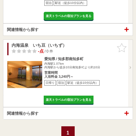
宿泊
駅近（徒歩10分以内）
楽天トラベルの宿泊プランを見る
関連情報から探す
内海温泉 いち豆（いちず）
お気に入
りに追加
-点
/ 0 件
愛知県 / 知多郡南知多町
内海駅1.07km
内海駅から徒歩10分南知多ICより約10分
営業時間
入浴料金 3,240円～
日帰り
宿泊
駅近（徒歩10分以内）
楽天トラベルの宿泊プランを見る
関連情報から探す
1