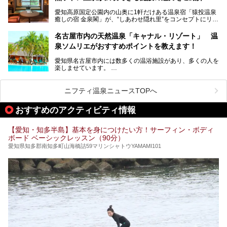
性専用で公開される『レディースデー』が開催されたので、
愛知高原国定公園内の山奥に1軒だけある温泉宿「猿投温泉
さっそく取材してきました！
癒しの宿 金泉閣」が、“しあわせ隠れ里”をコンセプトにリニ
ューアルオープンします。
名古屋市内の天然温泉「キャナル・リゾート」 温
天然ラドン温泉が堪能できるお風呂や、新設・改装された客
泉ソムリエがおすすめポイントを教えます！
室、地元の食材と温泉水で作られたお料理……。
新しくなった「猿投温泉 癒しの宿 金泉閣」の魅力を丸ごと
愛知県名古屋市内には数多くの温浴施設があり、多くの人を
ご紹介します。
楽しませています。
その中でも今回は「キャナル・リゾート」について、温泉ソ
ムリエの目線で紹介していきます！
ニフティ温泉ニュースTOPへ
名古屋市内にはスーパー銭湯や日帰り温泉が多く、「どこに
行こうかな？」と悩んでしまう方も多いと思います。
おすすめのアクティビティ情報
ぜひこの記事を参考にして「キャナル・リゾート」に出かけ
てみるのはいかがでしょうか？
【愛知・知多半島】基本を身につけたい方！サーフィン・ボディ
ボード ベーシックレッスン（90分）
愛知県知多郡南知多町山海橋詰59マリンシャトウYAMAMI101