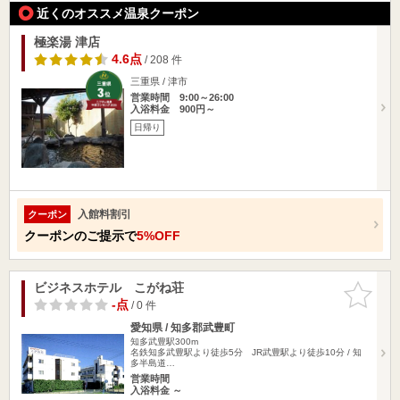
近くのオススメ温泉クーポン
極楽湯 津店
4.6点
/ 208 件
三重県 / 津市
営業時間 9:00～26:00
入浴料金 900円～
日帰り
入館料割引
クーポン
クーポンのご提示で
5%OFF
ビジネスホテル こがね荘
お気に入
りに追加
-点
/ 0 件
愛知県 / 知多郡武豊町
知多武豊駅300m
名鉄知多武豊駅より徒歩5分 JR武豊駅より徒歩10分 / 知
多半島道…
営業時間
入浴料金 ～