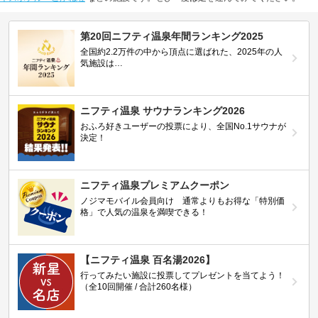
第20回ニフティ温泉年間ランキング2025
全国約2.2万件の中から頂点に選ばれた、2025年の人
気施設は…
ニフティ温泉 サウナランキング2026
おふろ好きユーザーの投票により、全国No.1サウナが
決定！
ニフティ温泉プレミアムクーポン
ノジマモバイル会員向け 通常よりもお得な「特別価
格」で人気の温泉を満喫できる！
【ニフティ温泉 百名湯2026】
行ってみたい施設に投票してプレゼントを当てよう！
（全10回開催 / 合計260名様）