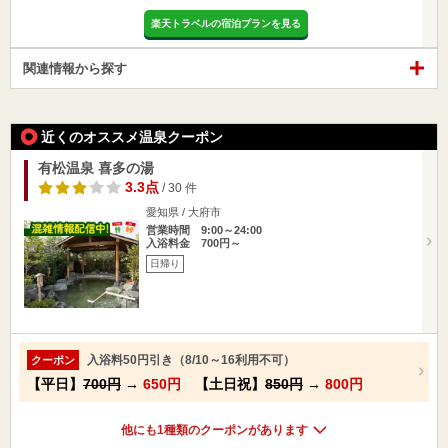
楽天トラベルの宿泊プランを見る
関連情報から探す
近くのオススメ温泉クーポン
有松温泉 喜多の湯
3.3点
/ 30 件
愛知県 / 大府市
営業時間 9:00～24:00
入浴料金 700円～
日帰り
入浴料50円引き（8/10～16利用不可）
クーポン
【平日】
700円
→
650円
【土日祝】
850円
→
800円
他にも1種類のクーポンがあります