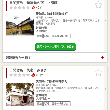
日間賀島 旬味覚の宿 上海荘
お気に入
りに追加
-点
/ 0 件
愛知県 / 知多郡南知多町
河和駅11.45km
名鉄河和線 河和駅より徒歩５分河和港→日間賀島／名古
屋高速→南知多道…
営業時間
入浴料金 ～
宿泊
駅近（徒歩10分以内）
楽天トラベルの宿泊プランを見る
関連情報から探す
日間賀島 民宿 みさき
お気に入
りに追加
-点
/ 0 件
愛知県 / 知多郡南知多町
吉良吉田駅11.38km
名鉄電車河和線 河和駅／日間賀島東港より徒歩３分／日
間賀島西港より徒…
営業時間
入浴料金 ～
宿泊
駅近（徒歩10分以内）