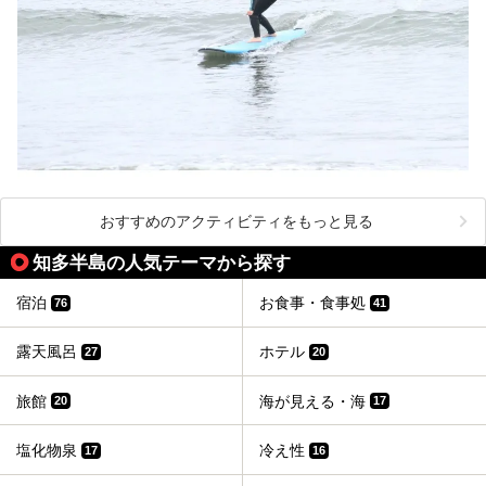
おすすめのアクティビティをもっと見る
知多半島の人気テーマから探す
宿泊
お食事・食事処
76
41
露天風呂
ホテル
27
20
旅館
海が見える・海
20
17
塩化物泉
冷え性
17
16