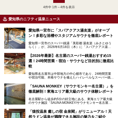
4
件中 1件～4件を表示
愛知県のニフティ温泉ニュース
愛知県一宮市に「スパアクアス湯友楽」がオープ
ン！多彩な浴槽やスタジアムサウナを徹底レポート
愛知県一宮市のスーパー銭湯「美彩都 湯友楽（みさとゆう
らく）」が、2026年6月18日（木）に「スパアクアス湯友
楽」としてリニューアルオープン！
【2026年最新】名古屋のスーパー銭湯おすすめ15
この地で30年にわたり愛され続けてきた施設だからこそ、
選！24時間営業・宿泊・サウナなど目的別に徹底比
地元住民をはじめオープンを待ちわびている人も多いのでは
ないでしょうか。
較
老朽化した設備の補修を機に、2年前からじっくり構想を練
ってきたというだけあって、館内の充実度は想像以上。
愛知県名古屋市は中部地方の中心都市であり、24時間営業
以前の4倍に拡張したという露天エリアや10の浴槽、40人収
や宿泊可能、本格サウナを備えたハイレベルなスーパー銭湯
容の巨大なスタジアムサウナに、岩盤浴やリラクゼーション
が密集する激戦区です。
までまるごと楽しめる施設に生まれ変わりました。
「SAUNA MONKEY（サウナモンキー名古屋）」を
そのため、「日々の仕事の疲れを心身ともにリセットした
今回は、全面リニューアルして新しくなった「スパアクアス
徹底解剖！東海エリア最大級のサウナ体験レポート
い」「休日に時間を忘れて1日中ダラダラ過ごしたい」「コ
湯友楽」に一足早くお邪魔して取材してきました！
スパ良く非日常の極上体験を味わいたい」人向けの施設が多
名古屋駅から徒歩約5分の好立地にある、東海エリア最大級
くある点が魅力です！
のサウナ施設「SAUNA MONKEY/サウナモンキー名古屋」
をご存じですか？
今回は、名古屋市でおすすめのスーパー銭湯を紹介します。
「名古屋駅周辺ってサウナが少ないよね」という声をよく耳
お好みの温泉施設を見つけて楽しんでくださいね。
「猿投温泉 癒しの宿 金泉閣」がリニューアル！天
にするだけあり、アクセスの良さにも胸が高鳴ります。
然ラドン温泉が満喫できる施設の魅力をご紹介
今回は普段は男性専用となっているパブリックサウナが、女