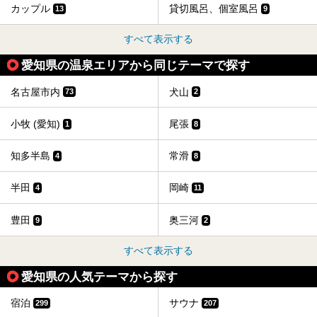
カップル
貸切風呂、個室風呂
13
9
すべて表示する
愛知県の温泉エリアから同じテーマで探す
名古屋市内
犬山
73
2
小牧 (愛知)
尾張
1
8
知多半島
常滑
4
8
半田
岡崎
4
11
豊田
奥三河
9
2
すべて表示する
愛知県の人気テーマから探す
宿泊
サウナ
299
207