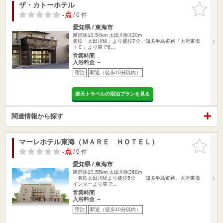
ザ・カトーホテル
お気に入
りに追加
-点
/ 0 件
愛知県 / 東海市
東浦駅10.54km
太田川駅420m
名鉄「太田川駅」より徒歩7分、知多半島道路「大府東海
ＩＣ」より車で6…
営業時間
入浴料金 ～
宿泊
駅近（徒歩10分以内）
楽天トラベルの宿泊プランを見る
関連情報から探す
マーレホテル東海（ＭＡＲＥ ＨＯＴＥＬ）
お気に入
りに追加
-点
/ 0 件
愛知県 / 東海市
東浦駅10.55km
太田川駅368m
名鉄太田川駅より徒歩5分 知多半島道路、大府東海
インターより車で…
営業時間
入浴料金 ～
宿泊
駅近（徒歩10分以内）