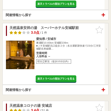
楽天トラベルの宿泊プランを見る
関連情報から探す
天然温泉安祥の湯 スーパーホテル安城駅前
お気に入
りに追加
3.0点
/ 1 件
愛知県 / 安城市
東浦駅10.83km
安城駅239m
■ＪＲ安城駅北口徒歩２分（名古屋駅新快速で23分/三河安
城駅在来線隣…
営業時間
入浴料金 ～
宿泊
駅近（徒歩10分以内）
楽天トラベルの宿泊プランを見る
関連情報から探す
天然温泉コロナの湯 安城店
お気に入
りに追加
3.4点
/ 51 件