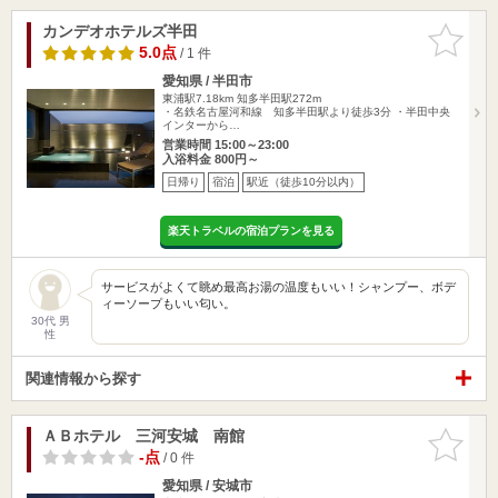
カンデオホテルズ半田
お気に入
りに追加
5.0点
/ 1 件
愛知県 / 半田市
東浦駅7.18km
知多半田駅272m
・名鉄名古屋河和線 知多半田駅より徒歩3分 ・半田中央
インターから…
営業時間 15:00～23:00
入浴料金 800円～
日帰り
宿泊
駅近（徒歩10分以内）
楽天トラベルの宿泊プランを見る
サービスがよくて眺め最高お湯の温度もいい！シャンプー、ボデ
ィーソープもいい匂い。
30代 男
性
関連情報から探す
ＡＢホテル 三河安城 南館
お気に入
りに追加
-点
/ 0 件
愛知県 / 安城市