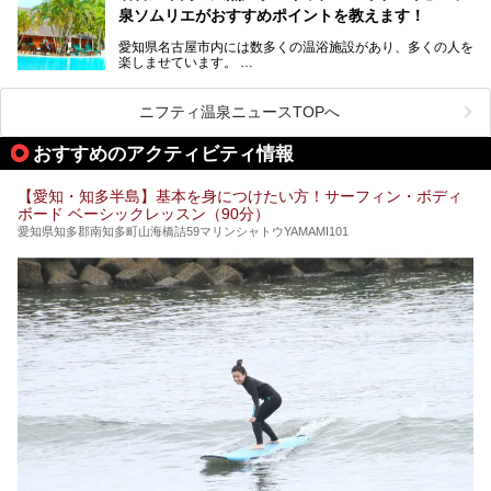
天然ラドン温泉が堪能できるお風呂や、新設・改装された客
泉ソムリエがおすすめポイントを教えます！
室、地元の食材と温泉水で作られたお料理……。
新しくなった「猿投温泉 癒しの宿 金泉閣」の魅力を丸ごと
愛知県名古屋市内には数多くの温浴施設があり、多くの人を
ご紹介します。
楽しませています。
その中でも今回は「キャナル・リゾート」について、温泉ソ
ムリエの目線で紹介していきます！
ニフティ温泉ニュースTOPへ
名古屋市内にはスーパー銭湯や日帰り温泉が多く、「どこに
行こうかな？」と悩んでしまう方も多いと思います。
おすすめのアクティビティ情報
ぜひこの記事を参考にして「キャナル・リゾート」に出かけ
てみるのはいかがでしょうか？
【愛知・知多半島】基本を身につけたい方！サーフィン・ボディ
ボード ベーシックレッスン（90分）
愛知県知多郡南知多町山海橋詰59マリンシャトウYAMAMI101