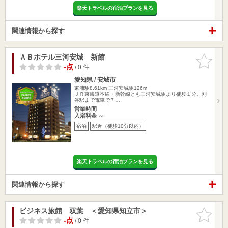
楽天トラベルの宿泊プランを見る
関連情報から探す
ＡＢホテル三河安城 新館
お気に入
りに追加
-点
/ 0 件
愛知県 / 安城市
東浦駅8.61km
三河安城駅126m
ＪＲ東海道本線・新幹線とも三河安城駅より徒歩１分。刈
谷駅まで電車で７…
営業時間
入浴料金 ～
宿泊
駅近（徒歩10分以内）
楽天トラベルの宿泊プランを見る
関連情報から探す
ビジネス旅館 双葉 ＜愛知県知立市＞
お気に入
りに追加
-点
/ 0 件