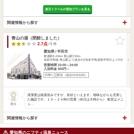
楽天トラベルの宿泊プランを見る
関連情報から探す
青山の湯（閉館しました）
お気に入
りに追加
2.7点
/ 5 件
愛知県 / 半田市
東浦駅9.43km
青山駅239m
名鉄河和線 青山駅より徒歩2分知多半島道路半田ICより5分
営業時間 10:00～24:00
入浴料金 500円～
日帰り
駅近（徒歩10分以内）
清潔度は銭湯並みですが、良好といえます。地味ながらも充実し
た施設です。１０～２４時の営業（休日は８時から） 食堂はメニ
ュ…
匿名
関連情報から探す
愛知県のニフティ温泉ニュース