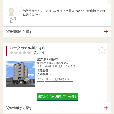
強炭酸泉がとても気持ちよかった 次回またゆっくり時間がある時
に来てみたい
20代 男
性
関連情報から探す
パークホテル刈谷ＱＳ
お気に入
りに追加
-点
/ 0 件
愛知県 / 刈谷市
東浦駅6.01km
刈谷駅235m
ＪＲ 刈谷駅より徒歩にて約２分
営業時間
入浴料金 ～
宿泊
駅近（徒歩10分以内）
楽天トラベルの宿泊プランを見る
関連情報から探す