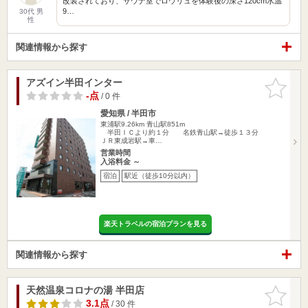
改装されており、サウナ室でロウリュを体験後の深さ120cm水温
9…
30代 男
性
関連情報から探す
アズイン半田インター
お気に入
りに追加
-点
/ 0 件
愛知県 / 半田市
東浦駅9.26km
青山駅851m
半田ＩＣより約１分 名鉄青山駅→徒歩１３分
ＪＲ東成岩駅→車…
営業時間
入浴料金 ～
宿泊
駅近（徒歩10分以内）
楽天トラベルの宿泊プランを見る
関連情報から探す
天然温泉コロナの湯 半田店
お気に入
りに追加
3.1点
/ 30 件