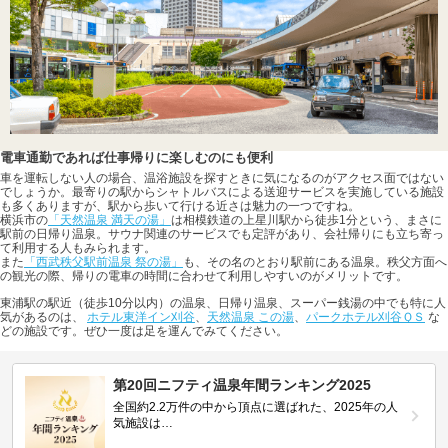
電車通勤であれば仕事帰りに楽しむのにも便利
車を運転しない人の場合、温浴施設を探すときに気になるのがアクセス面ではない
でしょうか。最寄りの駅からシャトルバスによる送迎サービスを実施している施設
も多くありますが、駅から歩いて行ける近さは魅力の一つですね。
横浜市の
「天然温泉 満天の湯」
は相模鉄道の上星川駅から徒歩1分という、まさに
駅前の日帰り温泉。サウナ関連のサービスでも定評があり、会社帰りにも立ち寄っ
て利用する人もみられます。
また
「西武秩父駅前温泉 祭の湯」
も、その名のとおり駅前にある温泉。秩父方面へ
の観光の際、帰りの電車の時間に合わせて利用しやすいのがメリットです。
東浦駅の駅近（徒歩10分以内）の温泉、日帰り温泉、スーパー銭湯の中でも特に人
気があるのは、
ホテル東洋イン刈谷
、
天然温泉 この湯
、
パークホテル刈谷ＱＳ
な
どの施設です。ぜひ一度は足を運んでみてください。
第20回ニフティ温泉年間ランキング2025
全国約2.2万件の中から頂点に選ばれた、2025年の人
気施設は…