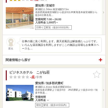
愛知県 / 安城市
東浦駅11.56km
南安城駅573m
名鉄西尾線南安城駅から徒歩5分JR東海道本線安城駅から
徒歩9分東名高…
営業時間 7:00～24:00
入浴料金 1,000円～
日帰り
駅近（徒歩10分以内）
仕事の後に良く利用します。露天岩風呂は解放感たっぷりです。
いろんな温浴施設を利用しますがここの施設は浴場もお食事スペ
ースも…
匿名
関連情報から探す
ビジネスホテル こがね荘
お気に入
りに追加
-点
/ 0 件
愛知県 / 知多郡武豊町
東浦駅11.81km
知多武豊駅300m
名鉄知多武豊駅より徒歩5分 JR武豊駅より徒歩10分 / 知
多半島道…
営業時間
入浴料金 ～
宿泊
駅近（徒歩10分以内）