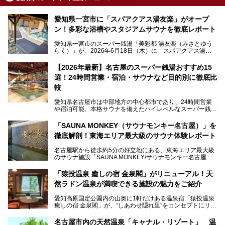
愛知県一宮市に「スパアクアス湯友楽」がオープ
ン！多彩な浴槽やスタジアムサウナを徹底レポート
愛知県一宮市のスーパー銭湯「美彩都 湯友楽（みさとゆう
らく）」が、2026年6月18日（木）に「スパアクアス湯友
楽」としてリニューアルオープン！
【2026年最新】名古屋のスーパー銭湯おすすめ15
この地で30年にわたり愛され続けてきた施設だからこそ、
選！24時間営業・宿泊・サウナなど目的別に徹底比
地元住民をはじめオープンを待ちわびている人も多いのでは
ないでしょうか。
較
老朽化した設備の補修を機に、2年前からじっくり構想を練
ってきたというだけあって、館内の充実度は想像以上。
愛知県名古屋市は中部地方の中心都市であり、24時間営業
以前の4倍に拡張したという露天エリアや10の浴槽、40人収
や宿泊可能、本格サウナを備えたハイレベルなスーパー銭湯
容の巨大なスタジアムサウナに、岩盤浴やリラクゼーション
が密集する激戦区です。
までまるごと楽しめる施設に生まれ変わりました。
「SAUNA MONKEY（サウナモンキー名古屋）」を
そのため、「日々の仕事の疲れを心身ともにリセットした
今回は、全面リニューアルして新しくなった「スパアクアス
徹底解剖！東海エリア最大級のサウナ体験レポート
い」「休日に時間を忘れて1日中ダラダラ過ごしたい」「コ
湯友楽」に一足早くお邪魔して取材してきました！
スパ良く非日常の極上体験を味わいたい」人向けの施設が多
名古屋駅から徒歩約5分の好立地にある、東海エリア最大級
くある点が魅力です！
のサウナ施設「SAUNA MONKEY/サウナモンキー名古屋」
をご存じですか？
今回は、名古屋市でおすすめのスーパー銭湯を紹介します。
「名古屋駅周辺ってサウナが少ないよね」という声をよく耳
お好みの温泉施設を見つけて楽しんでくださいね。
「猿投温泉 癒しの宿 金泉閣」がリニューアル！天
にするだけあり、アクセスの良さにも胸が高鳴ります。
然ラドン温泉が満喫できる施設の魅力をご紹介
今回は普段は男性専用となっているパブリックサウナが、女
性専用で公開される『レディースデー』が開催されたので、
愛知高原国定公園内の山奥に1軒だけある温泉宿「猿投温泉
さっそく取材してきました！
癒しの宿 金泉閣」が、“しあわせ隠れ里”をコンセプトにリニ
ューアルオープンします。
名古屋市内の天然温泉「キャナル・リゾート」 温