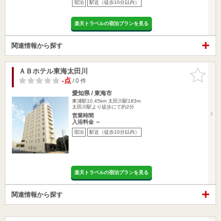
宿泊
駅近（徒歩10分以内）
楽天トラベルの宿泊プランを見る
関連情報から探す
ＡＢホテル東海太田川
お気に入
りに追加
-点
/ 0 件
愛知県 / 東海市
東浦駅10.45km
太田川駅183m
太田川駅より徒歩にて約2分
営業時間
入浴料金 ～
宿泊
駅近（徒歩10分以内）
楽天トラベルの宿泊プランを見る
関連情報から探す