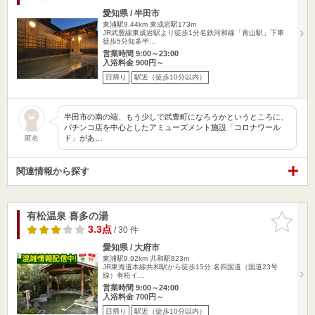
愛知県 / 半田市
東浦駅9.44km
東成岩駅173m
JR武豊線東成岩駅より徒歩1分名鉄河和線「青山駅」下車
徒歩5分知多半…
営業時間 9:00～23:00
入浴料金 900円～
日帰り
駅近（徒歩10分以内）
半田市の南の端、もう少しで武豊町になろうかというところに、
パチンコ店を中心としたアミューズメント施設「コロナワール
ド」があ…
匿名
関連情報から探す
有松温泉 喜多の湯
お気に入
りに追加
3.3点
/ 30 件
愛知県 / 大府市
東浦駅9.92km
共和駅823m
JR東海道本線共和駅から徒歩15分 名四国道（国道23号
線）有松イ…
営業時間 9:00～24:00
入浴料金 700円～
日帰り
駅近（徒歩10分以内）