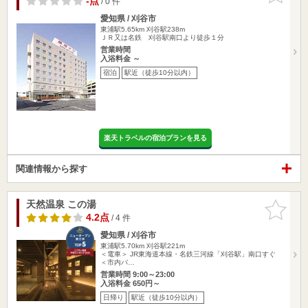
-点
/ 0 件
愛知県 / 刈谷市
東浦駅5.65km
刈谷駅238m
ＪＲ又は名鉄 刈谷駅南口より徒歩１分
営業時間
入浴料金 ～
宿泊
駅近（徒歩10分以内）
楽天トラベルの宿泊プランを見る
関連情報から探す
天然温泉 この湯
お気に入
りに追加
4.2点
/ 4 件
愛知県 / 刈谷市
東浦駅5.70km
刈谷駅221m
＜電車＞ JR東海道本線・名鉄三河線「刈谷駅」南口すぐ
＜市内バ…
営業時間 9:00～23:00
入浴料金 650円～
日帰り
駅近（徒歩10分以内）