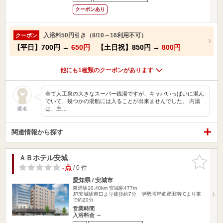
クーポンあり
入浴料50円引き（8/10～16利用不可）
クーポン
【平日】
700円
→
650円
【土日祝】
850円
→
800円
他にも1種類のクーポンがあります
全て人工泉の大きなスーパー銭湯ですが、キャパいっぱいに混ん
でいて、幾つかの湯船には入ることが出来ませんでした。 内湯
は、主…
匿名
関連情報から探す
ＡＢホテル安城
お気に入
りに追加
-点
/ 0 件
愛知県 / 安城市
東浦駅10.40km
安城駅477m
JR安城駅南口より徒歩約7分 伊勢湾岸道豊田南ICより車
で約20分
営業時間
入浴料金 ～