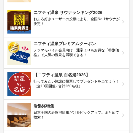
ニフティ温泉 サウナランキング2026
おふろ好きユーザーの投票により、全国No.1サウナが
決定！
ニフティ温泉プレミアムクーポン
ノジマモバイル会員向け 通常よりもお得な「特別価
格」で人気の温泉を満喫できる！
【ニフティ温泉 百名湯2026】
行ってみたい施設に投票してプレゼントを当てよう！
（全10回開催 / 合計260名様）
岩盤浴特集
日本全国の岩盤浴情報だけをピックアップ。まとめて
検索！