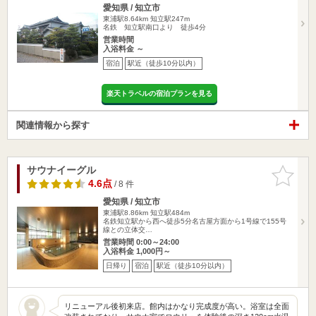
愛知県 / 知立市
東浦駅8.64km
知立駅247m
名鉄 知立駅南口より 徒歩4分
営業時間
入浴料金 ～
宿泊
駅近（徒歩10分以内）
楽天トラベルの宿泊プランを見る
関連情報から探す
サウナイーグル
お気に入
りに追加
4.6点
/ 8 件
愛知県 / 知立市
東浦駅8.86km
知立駅484m
名鉄知立駅から西へ徒歩5分名古屋方面から1号線で155号
線との立体交…
営業時間 0:00～24:00
入浴料金 1,000円～
日帰り
宿泊
駅近（徒歩10分以内）
リニューアル後初来店。館内はかなり完成度が高い。浴室は全面