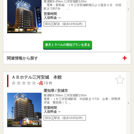
東浦駅8.45km
三河安城駅120m
電車：新幹線 ＪＲ三河安城駅南口より徒歩１分 刈谷
駅まで約7分 …
営業時間
入浴料金 ～
宿泊
駅近（徒歩10分以内）
楽天トラベルの宿泊プランを見る
関連情報から探す
ＡＢホテル三河安城 本館
お気に入
りに追加
-点
/ 0 件
愛知県 / 安城市
東浦駅8.56km
三河安城駅150m
電車：ＪＲ三河安城駅前 刈谷駅まで7分 お車：伊勢湾
岸道 豊田南ＩＣ…
営業時間
入浴料金 ～
宿泊
駅近（徒歩10分以内）