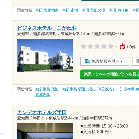
関連情報
半田 塩化物泉
半田 宿泊
半田 美肌の湯
半田 切り傷
半
ビジネスホテル こがね荘
愛知県 / 知多郡武豊町 /
東成岩駅2.43km
/
知多武豊駅300m
- 点
/ 0件
施設情報を見る
楽天トラベルの宿泊プランを見
関連情報
知多半島 宿泊
知多半島 駅近（徒歩10分以内）
知多半島 
東成岩駅
カンデオホテルズ半田
愛知県 / 半田市 /
東成岩駅2.44km
/
知多半田駅272m
■営業時間 15:00～23:00
■入浴料 800円～