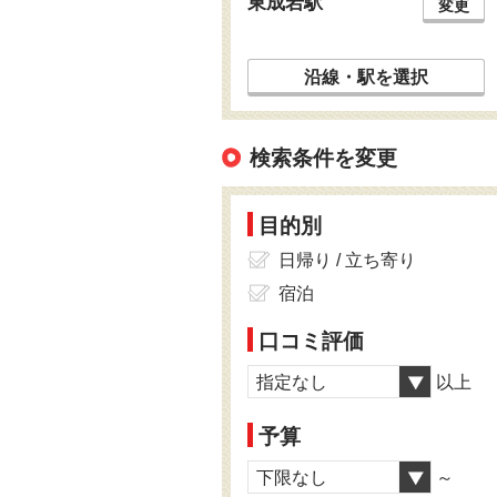
東成岩駅
変更
沿線・駅を選択
検索条件を変更
目的別
日帰り / 立ち寄り
宿泊
口コミ評価
指定なし
以上
予算
下限なし
～