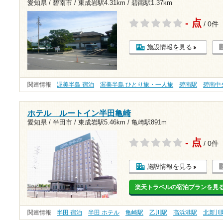
愛知県 / 碧南市 /
東成岩駅4.31km
/
碧南駅1.37km
- 点
/ 0件
施設情報を見る
関連情報
渥美半島 宿泊
渥美半島 ひとり旅・一人旅
碧南駅
碧南中
ホテル ルートイン半田亀崎
愛知県 / 半田市 /
東成岩駅5.46km
/
亀崎駅891m
- 点
/ 0件
施設情報を見る
楽天トラベルの宿泊プランを見
関連情報
半田 宿泊
半田 ホテル
亀崎駅
乙川駅
高浜港駅
北新川