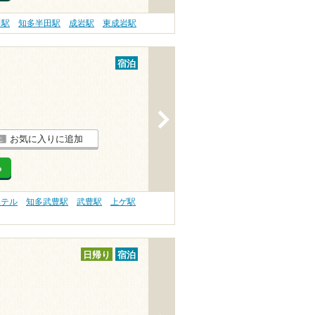
田駅
知多半田駅
成岩駅
東成岩駅
宿泊
>
お気に入りに追加
る
ホテル
知多武豊駅
武豊駅
上ゲ駅
日帰り
宿泊