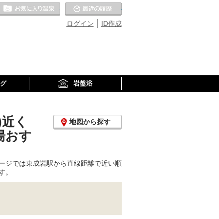
お気に入りの温泉
最近の履歴
ログイン
ID作成
グ
岩盤浴
)近く
地図から探す
湯おす
ージでは東成岩駅から直線距離で近い順
す。