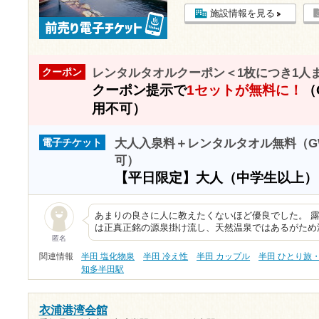
施設情報を見る
レンタルタオルクーポン＜1枚につき1人
クーポン
クーポン提示で
1セットが無料に！
（
用不可）
大人入泉料＋レンタルタオル無料（G
電子チケット
可）
【平日限定】大人（中学生以上
あまりの良さに人に教えたくないほど優良でした。 
は正真正銘の源泉掛け流し、天然温泉ではあるがため
匿名
関連情報
半田 塩化物泉
半田 冷え性
半田 カップル
半田 ひとり旅
知多半田駅
衣浦港湾会館