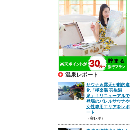
温泉レポート
サウナ＆露天が劇的進
化「極楽湯 羽生温
泉」！リニューアルで
登場のバレルサウナや
女性専用エリアをレポ
ート
（突レポ）