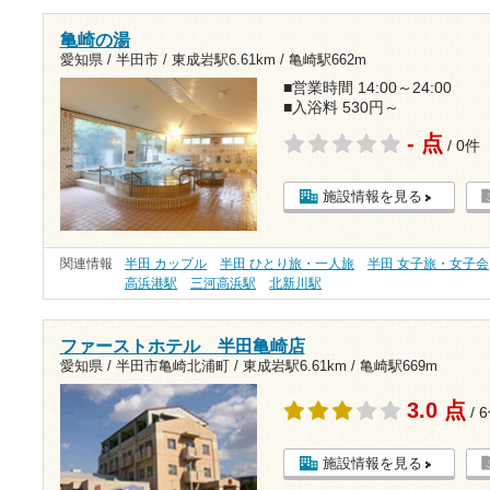
亀崎の湯
愛知県 / 半田市 /
東成岩駅6.61km
/
亀崎駅662m
■営業時間 14:00～24:00
■入浴料 530円～
- 点
/ 0件
施設情報を見る
関連情報
半田 カップル
半田 ひとり旅・一人旅
半田 女子旅・女子会
高浜港駅
三河高浜駅
北新川駅
ファーストホテル 半田亀崎店
愛知県 / 半田市亀崎北浦町 /
東成岩駅6.61km
/
亀崎駅669m
3.0 点
/ 
施設情報を見る