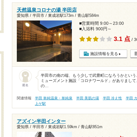
天然温泉コロナの湯 半田店
愛知県 / 半田市 /
東成岩駅173m
/
青山駅584m
■営業時間 9:00～23:00
■入浴料 900円～
3.1 点
/ 
施設情報を見る
半田市の南の端、もう少しで武豊町になろうかという
ミューズメント施設「コロナワールド」がありまして
匿名
の…
関連情報
半田 単純温泉・単純泉
半田 美肌の湯
半田 冷え性
半田 
上ゲ駅
アズイン半田インター
愛知県 / 半田市 /
東成岩駅1.59km
/
青山駅851m