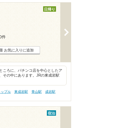
日帰り
>
30件
お気に入りに追加
ところに、パチンコ店を中心としたア
、その中にあります。JRの東成岩駅
カップル
東成岩駅
青山駅
成岩駅
宿泊