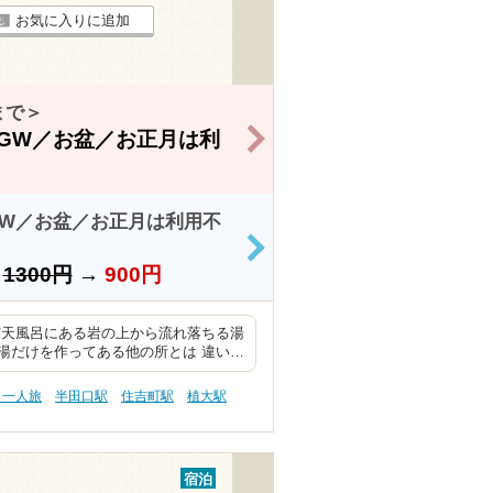
お気に入りに追加
まで＞
>
GW／お盆／お正月は利
W／お盆／お正月は利用不
>
）
1300円
→
900円
露天風呂にある岩の上から流れ落ちる湯
湯だけを作ってある他の所とは 違い…
・一人旅
半田口駅
住吉町駅
植大駅
宿泊