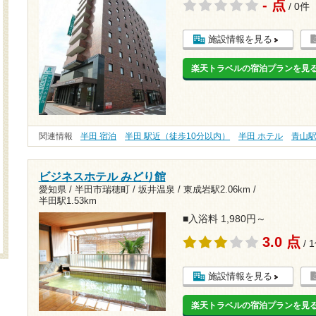
- 点
/ 0件
施設情報を見る
楽天トラベルの宿泊プランを見
関連情報
半田 宿泊
半田 駅近（徒歩10分以内）
半田 ホテル
青山
ビジネスホテル みどり館
愛知県 / 半田市瑞穂町 / 坂井温泉 /
東成岩駅2.06km
/
半田駅1.53km
■入浴料 1,980円～
3.0 点
/ 
施設情報を見る
楽天トラベルの宿泊プランを見