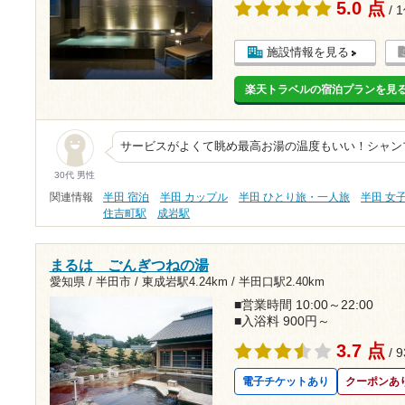
5.0 点
/ 
施設情報を見る
楽天トラベルの宿泊プランを見
サービスがよくて眺め最高お湯の温度もいい！シャン
30代 男性
関連情報
半田 宿泊
半田 カップル
半田 ひとり旅・一人旅
半田 女
住吉町駅
成岩駅
まるは ごんぎつねの湯
愛知県 / 半田市 /
東成岩駅4.24km
/
半田口駅2.40km
■営業時間 10:00～22:00
■入浴料 900円～
3.7 点
/ 
電子チケットあり
クーポンあ