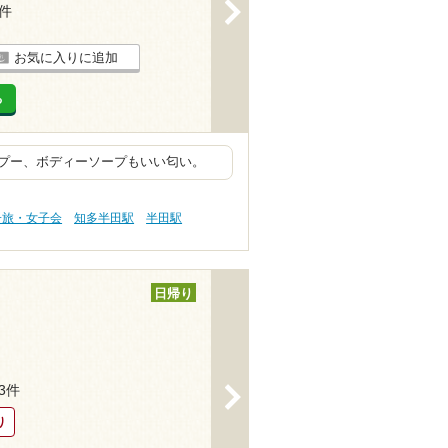
>
1件
お気に入りに追加
る
プー、ボディーソープもいい匂い。
子旅・女子会
知多半田駅
半田駅
日帰り
93件
>
り