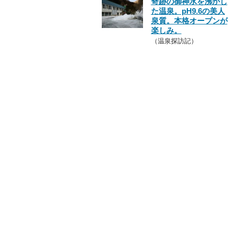
奇跡の御神水を沸かし
た温泉。pH9.6の美人
泉質。本格オープンが
楽しみ。
（温泉探訪記）