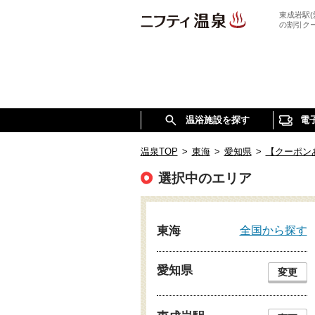
東成岩駅
の割引ク
温浴施設を探す
電
温泉TOP
>
東海
>
愛知県
>
【クーポン
選択中のエリア
全国から探す
東海
愛知県
変更